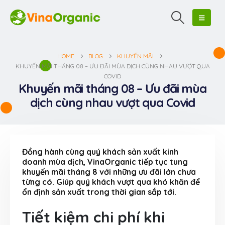
HOME
BLOG
KHUYẾN MÃI
KHUYẾN MÃI THÁNG 08 – ƯU ĐÃI MÙA DỊCH CÙNG NHAU VƯỢT QUA
COVID
Khuyến mãi tháng 08 – Ưu đãi mùa
dịch cùng nhau vượt qua Covid
Đồng hành cùng quý khách sản xuất kinh
doanh mùa dịch, VinaOrganic tiếp tục tung
khuyến mãi tháng 8 với những ưu đãi lớn chưa
từng có. Giúp quý khách vượt qua khó khăn để
ổn định sản xuất trong thời gian sắp tới.
Tiết kiệm chi phí khi