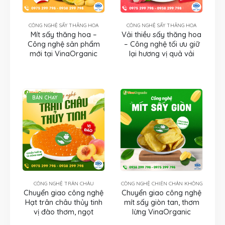
CÔNG NGHỆ SẤY THĂNG HOA
CÔNG NGHỆ SẤY THĂNG HOA
Mít sấy thăng hoa –
Vải thiều sấy thăng hoa
Công nghệ sản phẩm
– Công nghệ tối ưu giữ
mới tại VinaOrganic
lại hương vị quả vải
BÁN CHẠY
CÔNG NGHỆ TRÂN CHÂU
CÔNG NGHỆ CHIÊN CHÂN KHÔNG
Chuyển giao công nghệ
Chuyển giao công nghệ
Hạt trân châu thủy tinh
mít sấy giòn tan, thơm
vị đào thơm, ngọt
lừng VinaOrganic