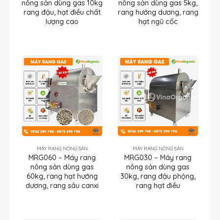
nông sản dùng gas 10kg
nông sản dùng gas 5kg,
rang đậu, hạt điều chất
rang hướng dương, rang
lượng cao
hạt ngũ cốc
MÁY RANG NÔNG SẢN
MÁY RANG NÔNG SẢN
MRG060 – Máy rang
MRG030 – Máy rang
nông sản dùng gas
nông sản dùng gas
60kg, rang hạt hướng
30kg, rang đậu phộng,
dương, rang sâu canxi
rang hạt điều