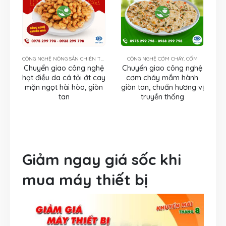
CÔNG NGHỆ NÔNG SẢN CHIÊN THƯỜNG TẨM GIA VỊ
CÔNG NGHỆ CƠM CHÁY, CỐM
Chuyển giao công nghệ
Chuyển giao công nghệ
hạt điều da cá tỏi ớt cay
cơm cháy mắm hành
mặn ngọt hài hòa, giòn
giòn tan, chuẩn hương vị
tan
truyền thống
Giảm ngay giá sốc khi
mua máy thiết bị