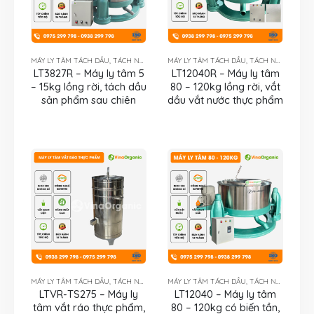
MÁY LY TÂM TÁCH DẦU, TÁCH NƯỚC
MÁY LY TÂM TÁCH DẦU, TÁCH NƯỚC
LT3827R – Máy ly tâm 5
LT12040R – Máy ly tâm
– 15kg lồng rời, tách dầu
80 – 120kg lồng rời, vắt
sản phẩm sau chiên
dầu vắt nước thực phẩm
MÁY LY TÂM TÁCH DẦU, TÁCH NƯỚC
MÁY LY TÂM TÁCH DẦU, TÁCH NƯỚC
LTVR-TS275 – Máy ly
LT12040 – Máy ly tâm
tâm vắt ráo thực phẩm,
80 – 120kg có biến tần,