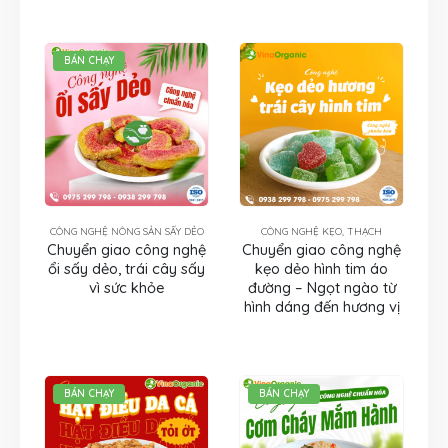
BÁN CHẠY
CÔNG NGHỆ NÔNG SẢN SẤY DẺO
CÔNG NGHỆ KẸO, THẠCH
Chuyển giao công nghệ
Chuyển giao công nghệ
ổi sấy dẻo, trái cây sấy
kẹo dẻo hình tim áo
vì sức khỏe
đường – Ngọt ngào từ
hình dáng đến hương vị
BÁN CHẠY
BÁN CHẠY