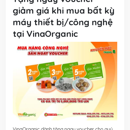
giảm giá khi mua bất kỳ
máy thiết bị/công nghệ
tại VinaOrganic
VinaOrganic dành tặng ngay voucher cho quý