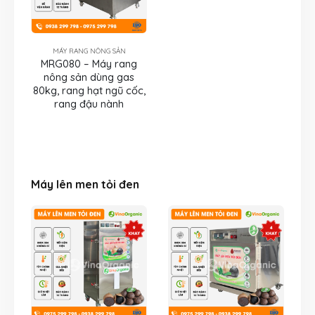
MÁY RANG NÔNG SẢN
MRG080 – Máy rang
nông sản dùng gas
80kg, rang hạt ngũ cốc,
rang đậu nành
Máy lên men tỏi đen