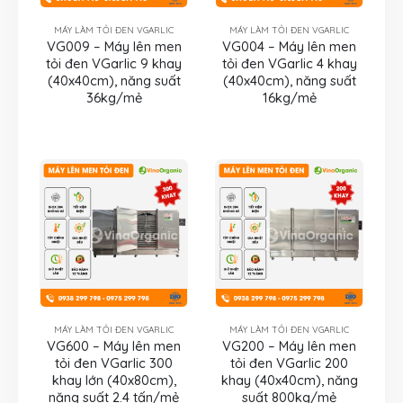
MÁY LÀM TỎI ĐEN VGARLIC
MÁY LÀM TỎI ĐEN VGARLIC
VG009 – Máy lên men
VG004 – Máy lên men
tỏi đen VGarlic 9 khay
tỏi đen VGarlic 4 khay
(40x40cm), năng suất
(40x40cm), năng suất
36kg/mẻ
16kg/mẻ
MÁY LÀM TỎI ĐEN VGARLIC
MÁY LÀM TỎI ĐEN VGARLIC
VG600 – Máy lên men
VG200 – Máy lên men
tỏi đen VGarlic 300
tỏi đen VGarlic 200
khay lớn (40x80cm),
khay (40x40cm), năng
năng suất 2.4 tấn/mẻ
suất 800kg/mẻ