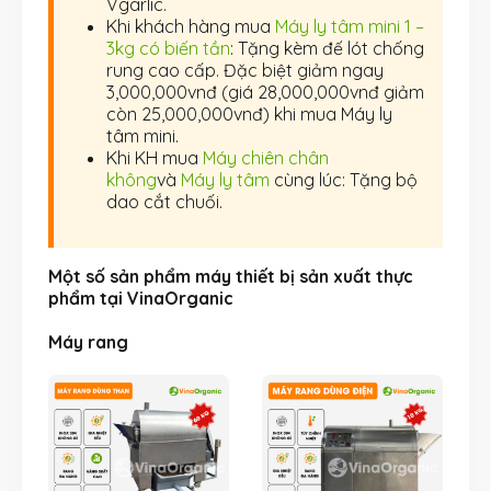
Vgarlic.
Khi khách hàng mua
Máy ly tâm mini 1 –
3kg có biến tần
: Tặng kèm đế lót chống
rung cao cấp. Đặc biệt giảm ngay
3,000,000vnđ (giá 28,000,000vnđ giảm
còn 25,000,000vnđ) khi mua Máy ly
tâm mini.
Khi KH mua
Máy chiên chân
không
và
Máy ly tâm
cùng lúc: Tặng bộ
dao cắt chuối.
Một số sản phẩm máy thiết bị sản xuất thực
phẩm tại VinaOrganic
Máy rang