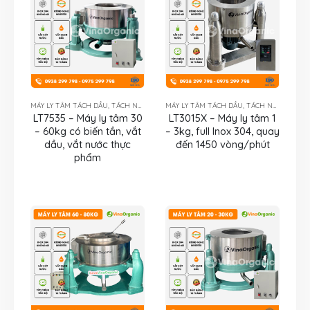
MÁY LY TÂM TÁCH DẦU, TÁCH NƯỚC
MÁY LY TÂM TÁCH DẦU, TÁCH NƯỚC
LT7535 – Máy ly tâm 30
LT3015X – Máy ly tâm 1
– 60kg có biến tần, vắt
– 3kg, full Inox 304, quay
dầu, vắt nước thực
đến 1450 vòng/phút
phẩm