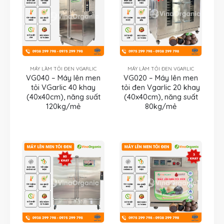
MÁY LÀM TỎI ĐEN VGARLIC
MÁY LÀM TỎI ĐEN VGARLIC
VG040 – Máy lên men
VG020 – Máy lên men
tỏi VGarlic 40 khay
tỏi đen Vgarlic 20 khay
(40x40cm), năng suất
(40x40cm), năng suất
120kg/mẻ
80kg/mẻ