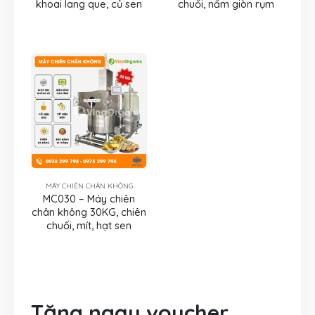
khoai lang que, củ sen
chuối, nấm giòn rụm
MÁY CHIÊN CHÂN KHÔNG
MC030 – Máy chiên
chân không 30KG, chiên
chuối, mít, hạt sen
Tặng ngay voucher