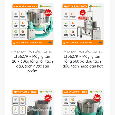
MÁY LY TÂM TÁCH DẦU, TÁCH NƯỚC
MÁY LY TÂM TÁCH DẦU, TÁCH NƯỚC
LT5627R – Máy ly tâm
LT5627K – Máy ly tâm
20 – 30kg lồng rời, tách
lồng 560 xả đáy tách
dầu, tách nước sản
dầu, tách nước đậu hạt
phẩm