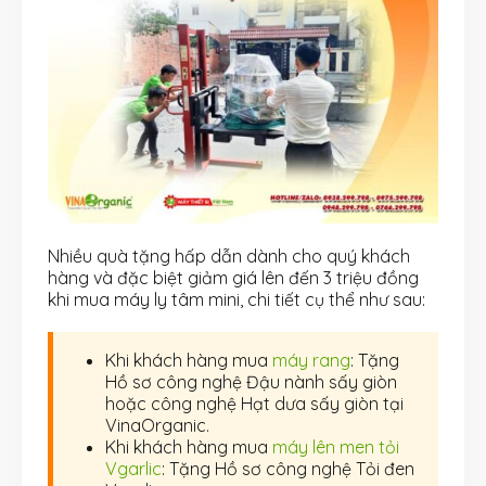
Nhiều quà tặng hấp dẫn dành cho quý khách
hàng và đặc biệt giảm giá lên đến 3 triệu đồng
khi mua máy ly tâm mini, chi tiết cụ thể như sau:
Khi khách hàng mua
máy rang
: Tặng
Hồ sơ công nghệ Đậu nành sấy giòn
hoặc công nghệ Hạt dưa sấy giòn tại
VinaOrganic.
Khi khách hàng mua
máy lên men tỏi
Vgarlic
: Tặng Hồ sơ công nghệ Tỏi đen