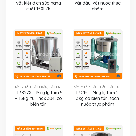
vắt kiệt dịch sữa năng
vắt dầu, vắt nước thực
suất 150L/h
phẩm
MÁY LY TÂM TÁCH DẦU, TÁCH NƯỚC
MÁY LY TÂM TÁCH DẦU, TÁCH NƯỚC
LT3827X – Máy ly tâm 5
LT3015 – Máy ly tâm 1 –
– 15kg, full Inox 304, có
3kg có biến tần, tách
biến tần
nước thực phẩm