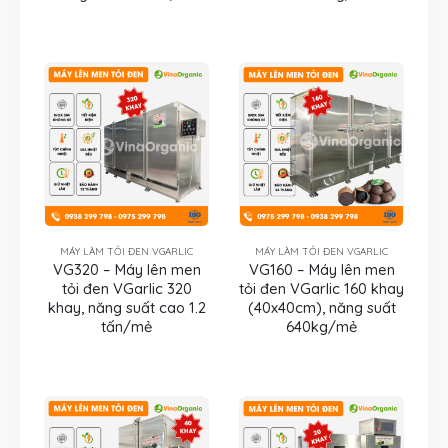
MÁY LÀM TỎI ĐEN VGARLIC
MÁY LÀM TỎI ĐEN VGARLIC
VG320 – Máy lên men
VG160 – Máy lên men
tỏi đen VGarlic 320
tỏi đen VGarlic 160 khay
khay, năng suất cao 1.2
(40x40cm), năng suất
tấn/mẻ
640kg/mẻ