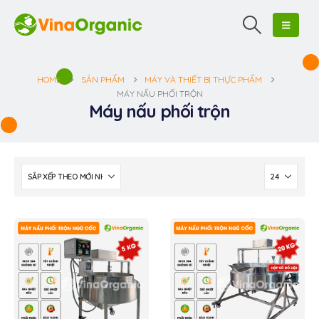
HOME
SẢN PHẨM
MÁY VÀ THIẾT BỊ THỰC PHẨM
MÁY NẤU PHỐI TRỘN
Máy nấu phối trộn