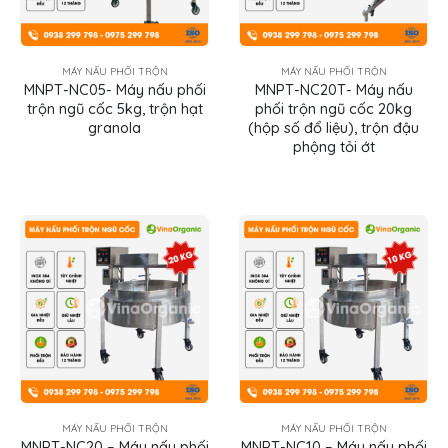
MÁY NẤU PHỐI TRỘN
MÁY NẤU PHỐI TRỘN
MNPT-NC05- Máy nấu phối
MNPT-NC20T- Máy nấu
trộn ngũ cốc 5kg, trộn hạt
phối trộn ngũ cốc 20kg
granola
(hộp số đổ liệu), trộn đậu
phộng tỏi ớt
MÁY NẤU PHỐI TRỘN
MÁY NẤU PHỐI TRỘN
MNPT-NC20 – Máy nấu phối
MNPT-NC10 – Máy nấu phối