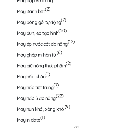
Máy dập vỏ trứng
(2)
Máy đánh bột
(7)
Máy đóng gói tự động
(20)
Máy đùn, ép tạo hình
(12)
Máy ép nước cốt đa năng
(6)
Máy ghép mí hàn túi
(2)
Máy giữ nóng thực phẩm
(1)
Máy hấp khăn
(7)
Máy hấp tiệt trùng
(22)
Máy hấp ủ đa năng
(9)
Máy hun khói, xông khói
(1)
Máy in date