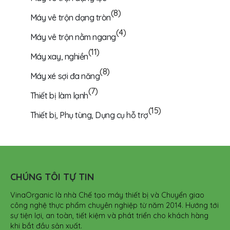
(8)
Máy vê trộn dạng tròn
(4)
Máy vê trộn nằm ngang
(11)
Máy xay, nghiền
(8)
Máy xé sợi đa năng
(7)
Thiết bị làm lạnh
(15)
Thiết bị, Phụ tùng, Dụng cụ hỗ trợ
CHÚNG TÔI TỰ TIN
VinaOrganic là nhà Chế tạo máy thiết bị và Chuyển giao
công nghệ thực phẩm chuyên nghiệp từ năm 2014. Hướng tới
sự tiện lợi, an toàn, tiết kiệm và phát triển cho khách hàng
khi bắt đầu sản xuất.