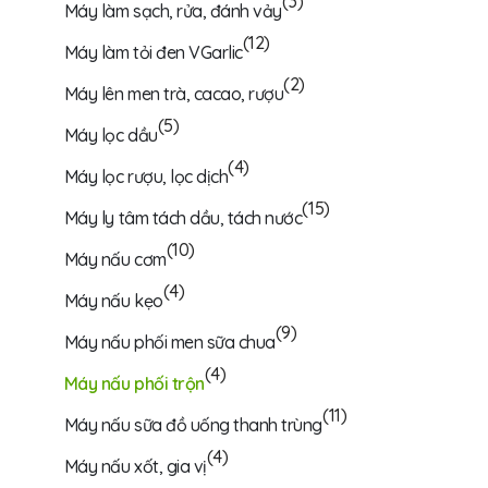
(3)
Máy làm sạch, rửa, đánh vảy
(12)
Máy làm tỏi đen VGarlic
(2)
Máy lên men trà, cacao, rượu
(5)
Máy lọc dầu
(4)
Máy lọc rượu, lọc dịch
(15)
Máy ly tâm tách dầu, tách nước
(10)
Máy nấu cơm
(4)
Máy nấu kẹo
(9)
Máy nấu phối men sữa chua
(4)
Máy nấu phối trộn
(11)
Máy nấu sữa đồ uống thanh trùng
(4)
Máy nấu xốt, gia vị