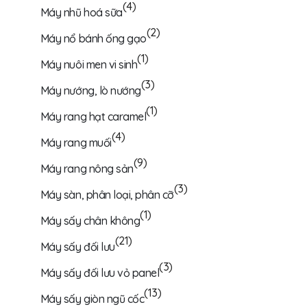
(4)
Máy nhũ hoá sữa
(2)
Máy nổ bánh ống gạo
(1)
Máy nuôi men vi sinh
(3)
Máy nướng, lò nướng
(1)
Máy rang hạt caramel
(4)
Máy rang muối
(9)
Máy rang nông sản
(3)
Máy sàn, phân loại, phân cỡ
(1)
Máy sấy chân không
(21)
Máy sấy đối lưu
(3)
Máy sấy đối lưu vỏ panel
(13)
Máy sấy giòn ngũ cốc