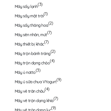
(3)
Máy sấy lạnh
(1)
Máy sấy mặt trời
(2)
Máy sấy thăng hoa
(7)
Máy sên nhân, mứt
(7)
Máy thiết bị khác
(2)
Máy trộn bánh tráng
(4)
Máy trộn dạng chảo
(3)
Máy ủ natto
(9)
Máy ủ sữa chua VYogurt
(4)
Máy vê trân châu
(7)
Máy vê trộn dạng khía
(9)
Máy vê trộn dạng lục