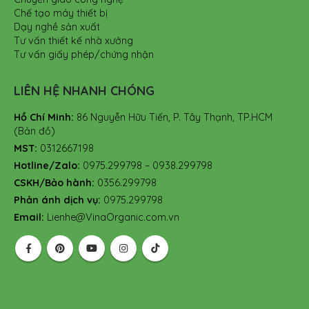
Chế tạo máy thiết bị
Dạy nghề sản xuất
Tư vấn thiết kế nhà xưởng
Tư vấn giấy phép/chứng nhận
LIÊN HỆ NHANH CHÓNG
Hồ Chí Minh:
86 Nguyễn Hữu Tiến, P. Tây Thạnh, TP.HCM
(Bản đồ)
MST:
0312667198
Hotline/Zalo:
0975.299798 – 0938.299798
CSKH/Bảo hành:
0356.299798
Phản ánh dịch vụ:
0975.299798
Email:
Lienhe@VinaOrganic.com.vn