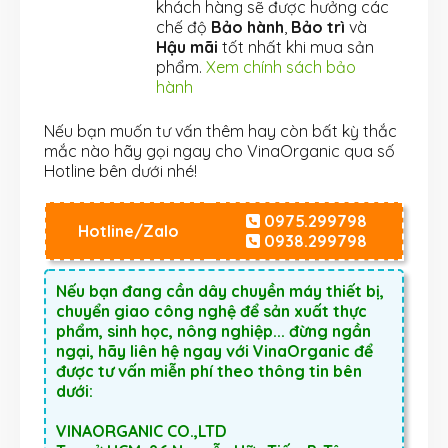
khách hàng sẽ được hưởng các
chế độ
Bảo hành
,
Bảo trì
và
Hậu mãi
tốt nhất khi mua sản
phẩm.
Xem chính sách bảo
hành
Nếu bạn muốn tư vấn thêm hay còn bất kỳ thắc
mắc nào hãy gọi ngay cho VinaOrganic qua số
Hotline bên dưới nhé!
0975.299798
Hotline/Zalo
0938.299798
Nếu bạn đang cần dây chuyền máy thiết bị,
chuyển giao công nghệ để sản xuất thực
phẩm, sinh học, nông nghiệp... đừng ngần
ngại, hãy liên hệ ngay với VinaOrganic để
được tư vấn miễn phí theo thông tin bên
dưới:
VINAORGANIC CO.,LTD