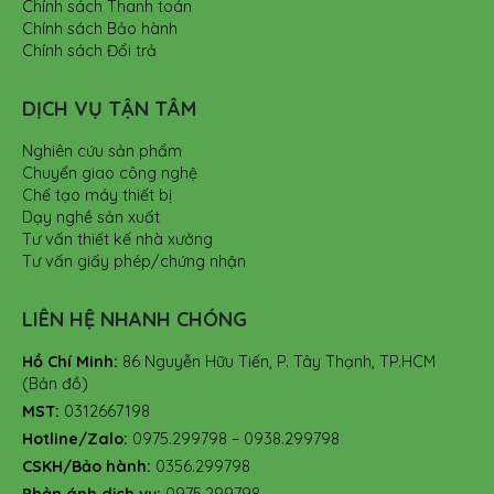
Chính sách Thanh toán
Chính sách Bảo hành
Chính sách Đổi trả
DỊCH VỤ TẬN TÂM
Nghiên cứu sản phẩm
Chuyển giao công nghệ
Chế tạo máy thiết bị
Dạy nghề sản xuất
Tư vấn thiết kế nhà xưởng
Tư vấn giấy phép/chứng nhận
LIÊN HỆ NHANH CHÓNG
Hồ Chí Minh:
86 Nguyễn Hữu Tiến, P. Tây Thạnh, TP.HCM
(Bản đồ)
MST:
0312667198
Hotline/Zalo:
0975.299798 – 0938.299798
CSKH/Bảo hành:
0356.299798