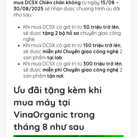
mua DCSX Chiên chân không
từ ngày
15/08 –
30/08/2025
sẽ nhận được chương trình ưu đãi
như sau:
Khi mua DCSX có giá trị từ
50 triệu trở lên
,
sẽ được
tặng 2 bộ hồ sơ
chuyển giao công
nghệ.
Khi mua DCSX có giá trị từ
150 triệu trở lên
,
sẽ được
miễn phí Chuyển giao công nghệ
2
sản phẩm
tại lab
.
Khi mua DCSX có giá trị từ
300 triệu trở lên
,
sẽ được
miễn phí Chuyển giao công nghệ
2
sản phẩm
tận nơi.
Ưu đãi tặng kèm khi
mua máy tại
VinaOrganic trong
tháng 8 như sau