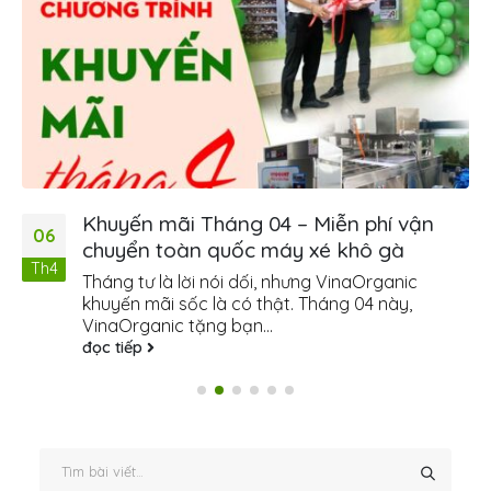
Khuyến mãi Tháng 04 – Miễn phí vận
06
chuyển toàn quốc máy xé khô gà
Th4
Tháng tư là lời nói dối, nhưng VinaOrganic
khuyến mãi sốc là có thật. Tháng 04 này,
VinaOrganic tặng bạn...
đọc tiếp