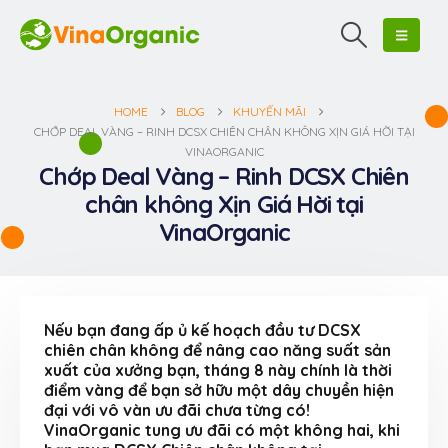
HOME
BLOG
KHUYẾN MÃI
CHỚP DEAL VÀNG – RINH DCSX CHIÊN CHÂN KHÔNG XỊN GIÁ HỜI TẠI
VINAORGANIC
Chớp Deal Vàng – Rinh DCSX Chiên
chân không Xịn Giá Hời tại
VinaOrganic
Nếu bạn đang ấp ủ kế hoạch đầu tư DCSX
chiên chân không để nâng cao năng suất sản
xuất của xưởng bạn, tháng 8 này chính là thời
điểm vàng để bạn sở hữu một dây chuyền hiện
đại với vô vàn ưu đãi chưa từng có!
VinaOrganic tung ưu đãi có một không hai, khi