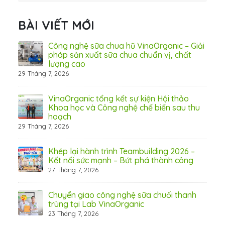
BÀI VIẾT MỚI
 Thơ
Công nghệ sữa chua hũ VinaOrganic – Giải
pháp sản xuất sữa chua chuẩn vị, chất
lượng cao
29 Tháng 7, 2026
 từ
VinaOrganic tổng kết sự kiện Hội thảo
Khoa học và Công nghệ chế biến sau thu
hoạch
29 Tháng 7, 2026
hấp
Khép lại hành trình Teambuilding 2026 –
Kết nối sức mạnh – Bứt phá thành công
27 Tháng 7, 2026
Chuyển giao công nghệ sữa chuối thanh
31 Th
trùng tại Lab VinaOrganic
23 Tháng 7, 2026