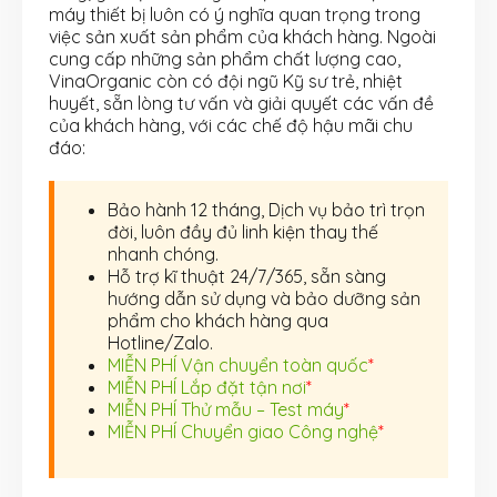
máy thiết bị luôn có ý nghĩa quan trọng trong
việc sản xuất sản phẩm của khách hàng. Ngoài
cung cấp những sản phẩm chất lượng cao,
VinaOrganic còn có đội ngũ Kỹ sư trẻ, nhiệt
huyết, sẵn lòng tư vấn và giải quyết các vấn đề
của khách hàng, với các chế độ hậu mãi chu
đáo:
Bảo hành 12 tháng, Dịch vụ bảo trì trọn
đời, luôn đầy đủ linh kiện thay thế
nhanh chóng.
Hỗ trợ kĩ thuật 24/7/365, sẵn sàng
hướng dẫn sử dụng và bảo dưỡng sản
phẩm cho khách hàng qua
Hotline/Zalo.
MIỄN PHÍ Vận chuyển toàn quốc
*
MIỄN PHÍ Lắp đặt tận nơi
*
MIỄN PHÍ Thử mẫu – Test máy
*
MIỄN PHÍ Chuyển giao Công nghệ
*