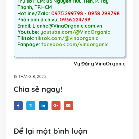
Trụ sở HCM: 86 Nguyễn Hữu Tiến, P. Tây
Thạnh, TP.HCM
Hotline/Zalo:
0975.299798 - 0938.299798
Phản ánh dịch vụ:
0936.224798
Email: Lienhe@VinaOrganic.com.vn
Youtube:
youtube.com/@VinaOrganic
Tiktok:
tiktok.com/@vinaorganic
Fanpage:
facebook.com/vinaorganic
Vy Đặng VinaOrganic
15 THÁNG 8, 2025
Chia sẻ ngay!
Để lại một bình luận