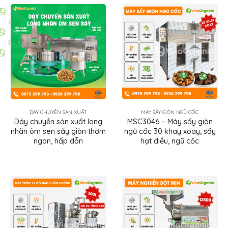
DÂY CHUYỀN SẢN XUẤT
MÁY SẤY GIÒN NGŨ CỐC
Dây chuyền sản xuất long
MSC3046 – Máy sấy giòn
nhãn ôm sen sấy giòn thơm
ngũ cốc 30 khay xoay, sấy
ngon, hấp dẫn
hạt điều, ngũ cốc