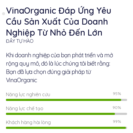
VinaOrganic Đáp Ứng Yêu
Cầu Sản Xuất Của Doanh
Nghiệp Từ Nhỏ Đến Lớn
ĐẦY TỰ HÀO
Khi doanh nghiệp của bạn phát triển và mở
rộng quy mô, đó là lúc chúng tôi biết rằng:
Bạn đã lựa chọn đúng giải pháp từ
VinaOrganic
95%
Năng lực nghiên cứu
90%
Năng lực chế tạo
99%
Khách hàng hài lòng