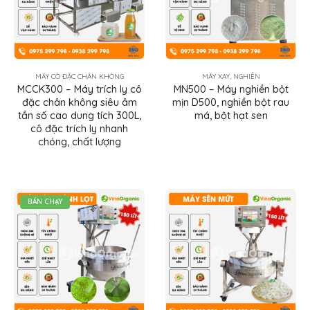
MÁY CÔ ĐẶC CHÂN KHÔNG
MÁY XAY, NGHIỀN
MCCK300 – Máy trích ly cô
MN500 – Máy nghiền bột
đặc chân không siêu âm
mịn D500, nghiền bột rau
tần số cao dung tích 300L,
má, bột hạt sen
cô đặc trích ly nhanh
chóng, chất lượng
BÁN CHẠY