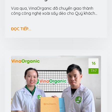
Vừa qua, VinaOrganic đã chuyển giao thành
công công nghệ xoài sấy dẻo cho Quý khách...
ĐỌC TIẾP...
16
Th7