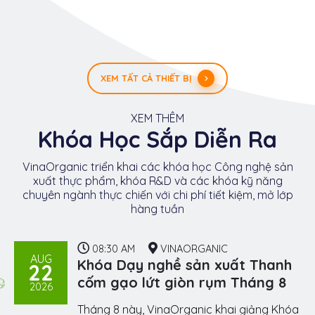
XEM TẤT CẢ THIẾT BỊ
XEM THÊM
Khóa Học Sắp Diễn Ra
VinaOrganic triển khai các khóa học Công nghệ sản
xuất thực phẩm, khóa R&D và các khóa kỹ năng
chuyên ngành thực chiến với chi phí tiết kiệm, mở lớp
hàng tuần
08:30 AM
VINAORGANIC
AUG
Khóa Dạy nghề sản xuất Thanh
22
cốm gạo lứt giòn rụm Tháng 8
2026
Tháng 8 này, VinaOrganic khai giảng Khóa