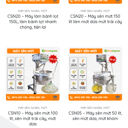
MÁY SÊN NHÂN, MỨT
MÁY SÊN NHÂN, MỨT
CSN20 – Máy làm bánh lọt
CSN20 – Máy sên mứt 150
150L, làm bánh lọt nhanh
lít làm mứt dừa mứt trái cây
chóng, tiện lợi
MÁY SÊN NHÂN, MỨT
MÁY SÊN NHÂN, MỨT
CSN10 – Máy sên mứt 100
CSN05 – Máy sên mứt 50 lít,
lít, sên mứt trái cây, mứt
sên mứt dừa, mứt khóm
dừa