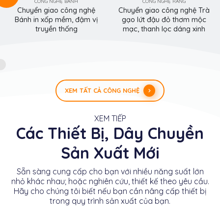
CÔNG NGHỆ BÁNH
CÔNG NGHỆ RANG
Chuyển giao công nghệ
Chuyển giao công nghệ Trà
Bánh in xốp mềm, đậm vị
gạo lứt đậu đỏ thơm mộc
truyền thống
mạc, thanh lọc dáng xinh
XEM TẤT CẢ CÔNG NGHỆ
XEM TIẾP
Các Thiết Bị, Dây Chuyền
Sản Xuất Mới
Sẵn sàng cung cấp cho bạn với nhiều năng suất lớn
nhỏ khác nhau; hoặc nghiên cứu, thiết kế theo yêu cầu.
Hãy cho chúng tôi biết nếu bạn cần nâng cấp thiết bị
trong quy trình sản xuất của bạn.