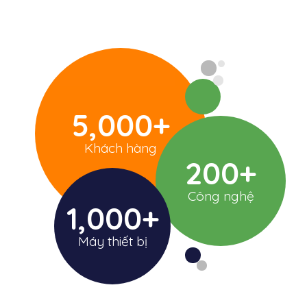
5,000
+
Khách hàng
200
+
Công nghệ
1,000
+
Máy thiết bị