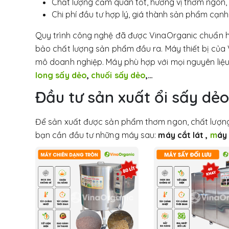
Chất lượng cảm quan tốt, hương vị thơm ngon,
Chi phí đầu tư hợp lý, giá thành sản phẩm cạnh
Quy trình công nghệ đã được VinaOrganic chuẩn h
bảo chất lượng sản phẩm đầu ra. Máy thiết bị của
mô doanh nghiệp. Máy phù hợp với mọi nguyên liệu
long sấy dẻo
,
chuối sấy dẻo
,…
Đầu tư sản xuất ổi sấy dẻo
Để sản xuất được sản phẩm thơm ngon, chất lượng 
bạn cần đầu tư những máy sau:
m
áy cắt lát ,
m
áy