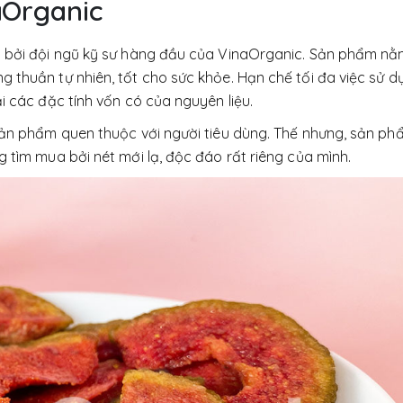
aOrganic
n bởi đội ngũ kỹ sư hàng đầu của VinaOrganic. Sản phẩm nằ
g thuần tự nhiên, tốt cho sức khỏe. Hạn chế tối đa việc sử 
i các đặc tính vốn có của nguyên liệu.
ản phẩm quen thuộc với người tiêu dùng. Thế nhưng, sản phẩ
 tìm mua bởi nét mới lạ, độc đáo rất riêng của mình.