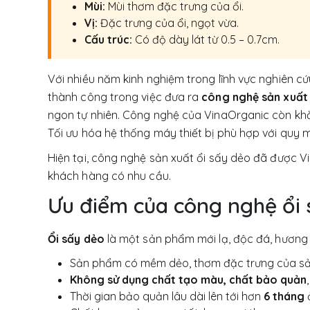
Mùi:
Mùi thơm đặc trưng của ổi.
Vị:
Đặc trưng của ổi, ngọt vừa.
Cấu trúc:
Có độ dày lát từ 0.5 – 0.7cm.
Với nhiều năm kinh nghiệm trong lĩnh vực nghiên 
thành công trong việc đưa ra
công nghệ sản xuất 
ngon tự nhiên. Công nghệ của VinaOrganic còn khắ
Tối ưu hóa hệ thống máy thiết bị phù hợp với quy 
Hiện tại, công nghệ sản xuất ổi sấy dẻo đã được 
khách hàng có nhu cầu.
Ưu điểm của công nghệ ổi 
Ổi sấy dẻo
là một sản phẩm mới lạ, độc đá, hương 
Sản phẩm có mềm dẻo, thơm đặc trưng của s
Không sử dụng chất tạo màu, chất bảo quản
Thời gian bảo quản lâu dài lên tới hơn
6 tháng
ở