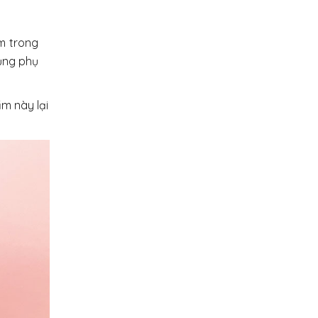
m trong
dụng phụ
m này lại