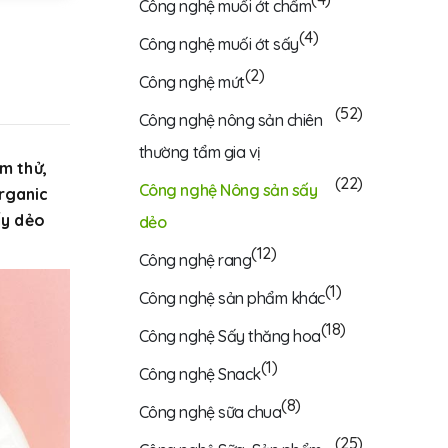
Công nghệ muối ớt chấm
(4)
Công nghệ muối ớt sấy
(2)
Công nghệ mứt
(52)
Công nghệ nông sản chiên
thường tẩm gia vị
m thử,
(22)
Công nghệ Nông sản sấy
rganic
ấy dẻo
dẻo
(12)
Công nghệ rang
(1)
Công nghệ sản phẩm khác
(18)
Công nghệ Sấy thăng hoa
(1)
Công nghệ Snack
(8)
Công nghệ sữa chua
(25)