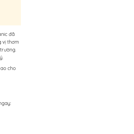
anic đã
 vị thơm
trường.
ý.
iao cho
ngay: