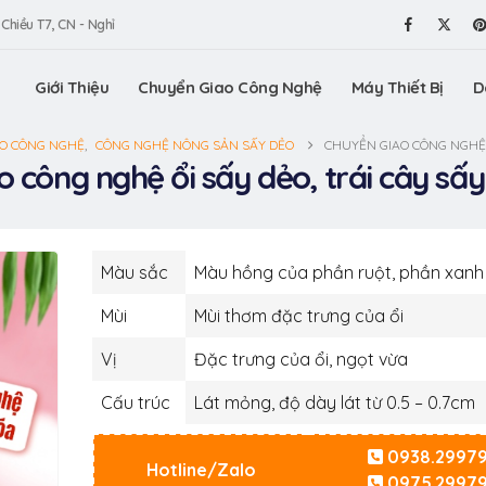
 Chiều T7, CN - Nghỉ
Giới Thiệu
Chuyển Giao Công Nghệ
Máy Thiết Bị
D
O CÔNG NGHỆ
,
CÔNG NGHỆ NÔNG SẢN SẤY DẺO
CHUYỂN GIAO CÔNG NGHỆ Ổ
 công nghệ ổi sấy dẻo, trái cây sấy
Màu sắc
Màu hồng của phần ruột, phần xanh 
Mùi
Mùi thơm đặc trưng của ổi
Vị
Đặc trưng của ổi, ngọt vừa
Cấu trúc
Lát mỏng, độ dày lát từ 0.5 – 0.7cm
0938.2997
Hotline/Zalo
0975.2997