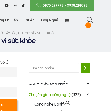
0975.299798 - 0938.299798
ây Chuyền
Dự Án
Dạy Nghề
+
I SẤY DẺO, TRÁI CÂY SẤY VÌ SỨC KHỎE
 vì sức khỏe
vỏ ổi
DANH MỤC SẢN PHẨM
Chuyển giao công nghệ
(323)
(20)
Công nghệ Bánh
98
98