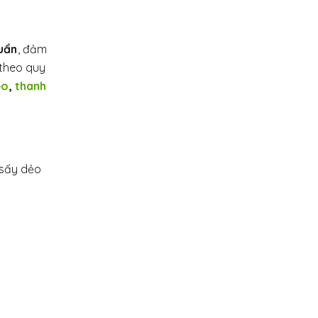
uẩn
, đảm
 theo quy
ẻo
,
thanh
 sấy dẻo