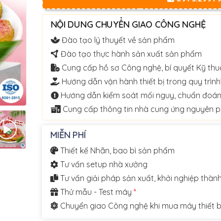
NỘI DUNG CHUYỂN GIAO CÔNG NGHỆ
Đào tạo lý thuyết về sản phẩm
Đào tạo thực hành sản xuất sản phẩm
Cung cấp hồ sơ Công nghệ, bí quyết Kỹ thu
Hướng dẫn vận hành thiết bị trong quy trình
Hướng dẫn kiểm soát mối nguy, chuẩn đoán
Cung cấp thông tin nhà cung ứng nguyên ph
MIỄN PHÍ
Thiết kế Nhãn, bao bì sản phẩm
Tư vấn setup nhà xưởng
Tư vấn giải pháp sản xuất, khởi nghiệp thàn
Thử mẫu - Test máy
*
Chuyển giao Công nghệ khi mua máy thiết b