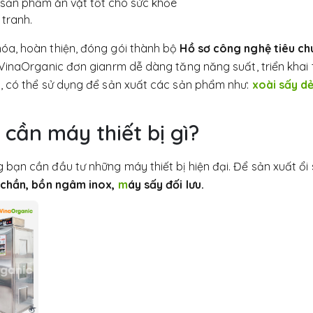
 sản phẩm ăn vặt tốt cho sức khỏe
 tranh.
óa, hoàn thiện, đóng gói thành bộ
Hồ sơ công nghệ tiêu ch
 VinaOrganic đơn gianrm dễ dàng tăng năng suất, triển khai
, có thể sử dụng để sản xuất các sản phẩm như:
xoài sấy d
 cần máy thiết bị gì?
bạn cần đầu tư những máy thiết bị hiện đại. Để sản xuất ổi
 chần, b
ồn ngâm inox,
m
áy sấy đối lưu.