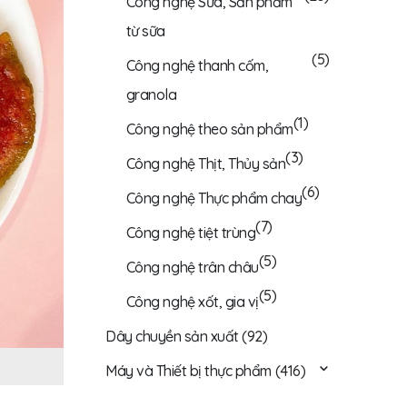
Công nghệ Sữa, Sản phẩm
từ sữa
(5)
Công nghệ thanh cốm,
granola
(1)
Công nghệ theo sản phẩm
(3)
Công nghệ Thịt, Thủy sản
(6)
Công nghệ Thực phẩm chay
(7)
Công nghệ tiệt trùng
(5)
Công nghệ trân châu
(5)
Công nghệ xốt, gia vị
Dây chuyền sản xuất
(92)
Máy và Thiết bị thực phẩm
(416)