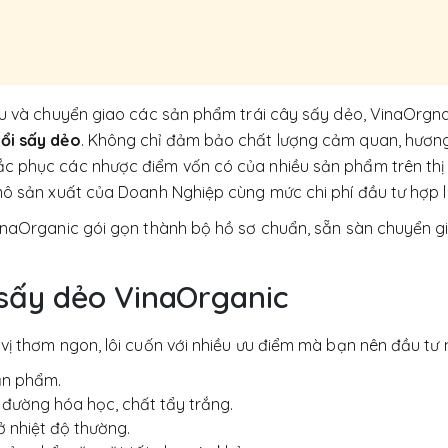
cứu và chuyển giao các sản phẩm trái cây sấy dẻo, VinaOrgn
ổi sấy dẻo
. Không chỉ đảm bảo chất lượng cảm quan, hương
c phục các nhược điểm vốn có của nhiều sản phẩm trên thị 
mô sản xuất của Doanh Nghiệp cùng mức chi phí đầu tư hợp l
VinaOrganic gói gọn thành bộ hồ sơ chuẩn, sẵn sàn chuyển g
sấy dẻo VinaOrganic
vị thơm ngon, lôi cuốn với nhiều ưu điểm mà bạn nên đầu tư 
ản phẩm.
, đường hóa học, chất tẩy trắng.
 nhiệt độ thường.