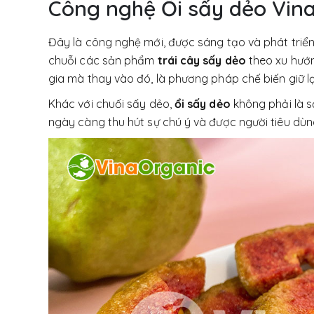
Công nghệ Ổi sấy dẻo Vin
Đây là công nghệ mới, được sáng tạo và phát triể
chuỗi các sản phẩm
trái cây sấy dẻo
theo xu hướn
gia mà thay vào đó, là phương pháp chế biến giữ lạ
Khác với chuối sấy dẻo,
ổi sấy dẻo
không phải là s
ngày càng thu hút sự chú ý và được người tiêu dùng