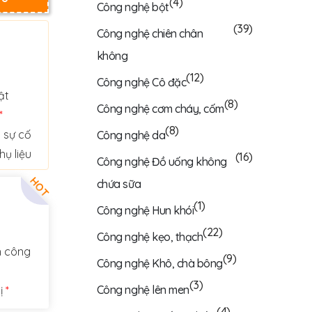
(4)
Công nghệ bột
(39)
Công nghệ chiên chân
không
(12)
Công nghệ Cô đặc
ật
(8)
Công nghệ cơm cháy, cốm
*
(8)
 sự cố
Công nghệ da
ụ liệu
(16)
Công nghệ Đồ uống không
HOT
chứa sữa
(1)
Công nghệ Hun khói
(22)
Công nghệ kẹo, thạch
h công
(9)
Công nghệ Khô, chà bông
(3)
Công nghệ lên men
ị
*
(4)