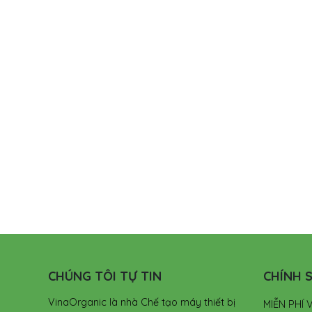
CHÚNG TÔI TỰ TIN
CHÍNH S
VinaOrganic là nhà Chế tạo máy thiết bị
MIỄN PHÍ 