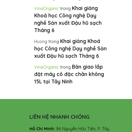
Khai giảng
VinaOrganic
trong
Khoá học Công nghệ Dạy
nghề Sản xuất Đậu hũ sạch
Tháng 6
Khai giảng Khoá
Huong
trong
học Công nghệ Dạy nghề Sản
xuất Đậu hũ sạch Tháng 6
Bàn giao lắp
VinaOrganic
trong
đặt máy cô đặc chân không
15L tại Tây Ninh
LIÊN HỆ NHANH CHÓNG
Hồ Chí Minh:
86 Nguyễn Hữu Tiến, P. Tây