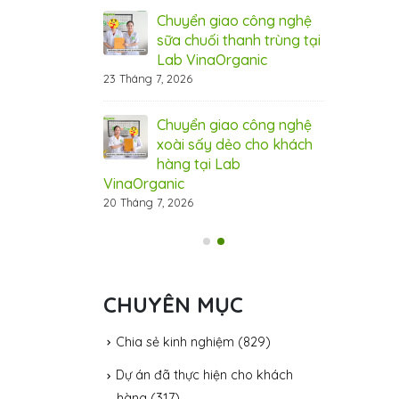
 VinaOrganic –
xuấ
 năng lực sản
Chuyển giao công nghệ
Nân
 cầu thị trường
sữa chuối thanh trùng tại
xuất, đáp ứ
Lab VinaOrganic
31 Tháng 7, 20
23 Tháng 7, 2026
ệ hạt điều tẩm
Côn
ganic – đột phá
Chuyển giao công nghệ
vị 
cho thị trường
xoài sấy dẻo cho khách
hươ
hàng tại Lab
31 Tháng 7, 20
VinaOrganic
20 Tháng 7, 2026
CHUYÊN MỤC
Chia sẻ kinh nghiệm
(829)
Dự án đã thực hiện cho khách
hàng
(317)