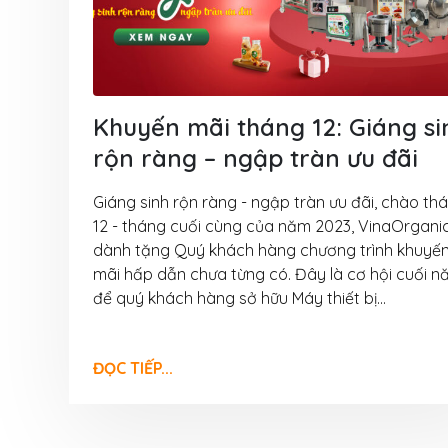
6 Tháng 8, 2026
VinaOrganic th
thảo “Nâng tầm 
nông sản” diễn 
Thơ
Khuyến mãi tháng 12: Giáng si
5 Tháng 8, 2026
rộn ràng – ngập tràn ưu đãi
Tháng 08 rộn r
Giáng sinh rộn ràng - ngập tràn ưu đãi, chào th
Ngập tràn ưu đã
12 - tháng cuối cùng của năm 2023, VinaOrganic
VinaOrganic
dành tặng Quý khách hàng chương trình khuyế
1 Tháng 8, 2026
mãi hấp dẫn chưa từng có. Đây là cơ hội cuối 
để quý khách hàng sở hữu Máy thiết bị...
Bí quyết bứt p
thu nhờ máy hấ
năng VinaOrgan
ĐỌC TIẾP...
31 Tháng 7, 2026
Đầu tư dây chu