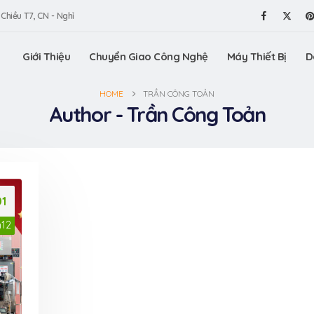
 Chiều T7, CN - Nghỉ
Giới Thiệu
Chuyển Giao Công Nghệ
Máy Thiết Bị
D
HOME
TRẦN CÔNG TOẢN
Author - Trần Công Toản
01
h12
am gia
Máy vê trân châu
VinaOrga
ấn Thương
VinaOrganic, vê trân
Triển lã
.HCM (Bình
châu tròn đều, chất
hiệu Việt
lượng tuyệt hảo
Dương)