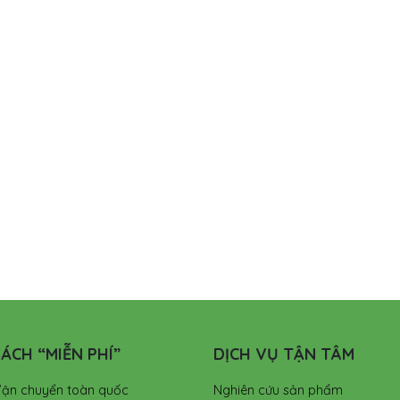
ÁCH “MIỄN PHÍ”
DỊCH VỤ TẬN TÂM
Vận chuyển toàn quốc
Nghiên cứu sản phẩm