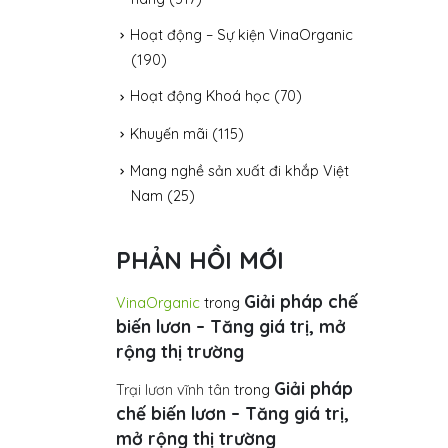
Hoạt động – Sự kiện VinaOrganic
(190)
Hoạt động Khoá học
(70)
Khuyến mãi
(115)
Mang nghề sản xuất đi khắp Việt
Nam
(25)
PHẢN HỒI MỚI
Giải pháp chế
VinaOrganic
trong
biến lươn – Tăng giá trị, mở
rộng thị trường
Giải pháp
Trại lươn vĩnh tân
trong
chế biến lươn – Tăng giá trị,
mở rộng thị trường