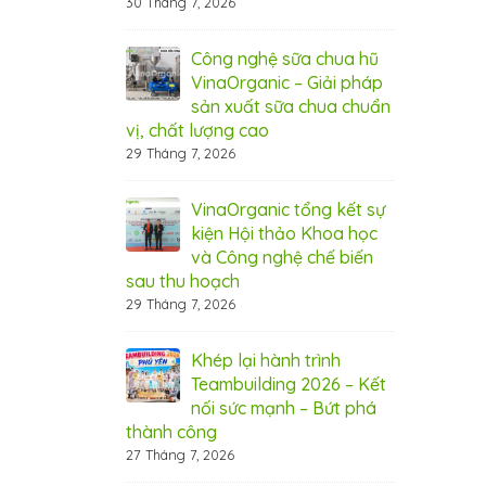
30 Tháng 7, 2026
6 Tháng 8, 20
nic tham dự hội
Công nghệ sữa chua hũ
Vin
g tầm giá trị
VinaOrganic – Giải pháp
thả
 diễn ra tại Cần
sản xuất sữa chua chuẩn
nôn
vị, chất lượng cao
Thơ
29 Tháng 7, 2026
5 Tháng 8, 20
 rộn ràng –
VinaOrganic tổng kết sự
Thá
 ưu đãi từ
kiện Hội thảo Khoa học
Ngậ
nic
và Công nghệ chế biến
Vin
sau thu hoạch
1 Tháng 8, 20
29 Tháng 7, 2026
 bứt phá doanh
Bí 
máy hấp ủ đa
Khép lại hành trình
thu
aOrganic
Teambuilding 2026 – Kết
năn
nối sức mạnh – Bứt phá
31 Tháng 7, 20
thành công
27 Tháng 7, 2026
ây chuyền sản
Đầu