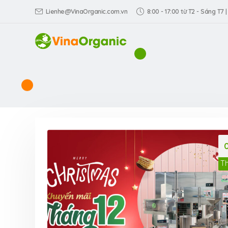
Lienhe@VinaOrganic.com.vn
8:00 - 17:00 từ T2 - Sáng T7 |
T
VinaOrganic th
Triển lãm Dấu 
hiệu Việt tại TP
Dương)