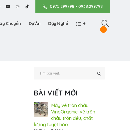
0975.299798 - 0938.299798
ây Chuyền
Dự Án
Dạy Nghề
+
BÀI VIẾT MỚI
nic tham gia
Máy vê trân châu
Vin
m Dấu ấn Thương
VinaOrganic, vê trân
Tri
 tại TP.HCM (Bình
châu tròn đều, chất
hiệ
lượng tuyệt hảo
Dương)