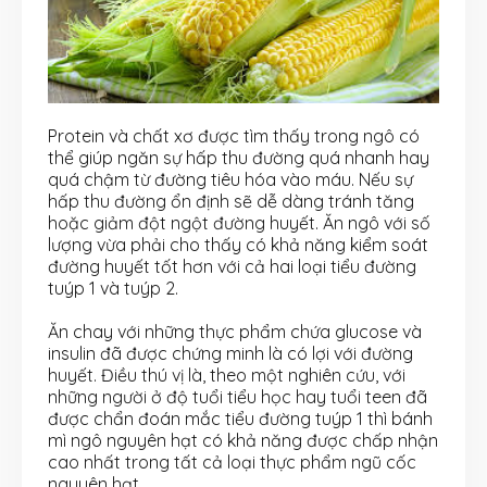
Protein và chất xơ được tìm thấy trong ngô có
thể giúp ngăn sự hấp thu đường quá nhanh hay
quá chậm từ đường tiêu hóa vào máu. Nếu sự
hấp thu đường ổn định sẽ dễ dàng tránh tăng
hoặc giảm đột ngột đường huyết. Ăn ngô với số
lượng vừa phải cho thấy có khả năng kiểm soát
đường huyết tốt hơn với cả hai loại tiểu đường
tuýp 1 và tuýp 2.
Ăn chay với những thực phẩm chứa glucose và
insulin đã được chứng minh là có lợi với đường
huyết. Điều thú vị là, theo một nghiên cứu, với
những người ở độ tuổi tiểu học hay tuổi teen đã
được chẩn đoán mắc tiểu đường tuýp 1 thì bánh
mì ngô nguyên hạt có khả năng được chấp nhận
cao nhất trong tất cả loại thực phẩm ngũ cốc
nguyên hạt.