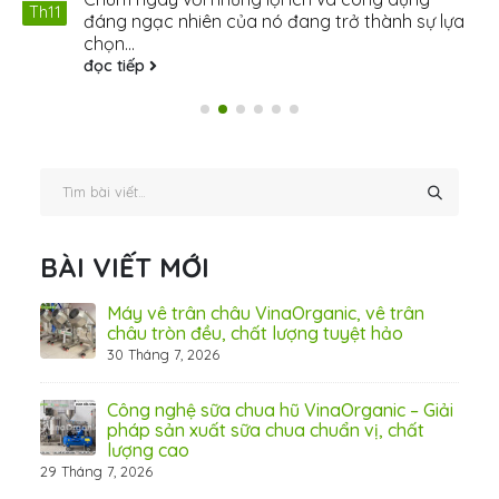
Th11
đáng ngạc nhiên của nó đang trở thành sự lựa
chọn...
đọc tiếp
BÀI VIẾT MỚI
ấn
Máy vê trân châu VinaOrganic, vê trân
ơng)
châu tròn đều, chất lượng tuyệt hảo
30 Tháng 7, 2026
 Thơ
Công nghệ sữa chua hũ VinaOrganic – Giải
pháp sản xuất sữa chua chuẩn vị, chất
lượng cao
29 Tháng 7, 2026