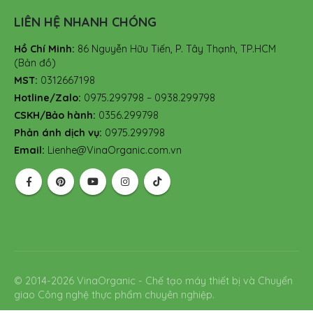
LIÊN HỆ NHANH CHÓNG
Hồ Chí Minh:
86 Nguyễn Hữu Tiến, P. Tây Thạnh, TP.HCM
(Bản đồ)
MST:
0312667198
Hotline/Zalo:
0975.299798 – 0938.299798
CSKH/Bảo hành:
0356.299798
Phản ánh dịch vụ:
0975.299798
Email:
Lienhe@VinaOrganic.com.vn
© 2014-2026 VinaOrganic - Chế tạo máy thiết bị và Chuyển
giao Công nghệ thực phẩm chuyên nghiệp.