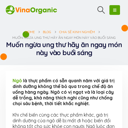
HOME
BLOG
CHIA SẺ KINH NGHIỆM
MUỐN NGỪA UNG THƯ HÃY ĂN NGAY MÓN NÀY VÀO BUỔI SÁNG
Muốn ngừa ung thư hãy ăn ngay món
này vào buổi sáng
Ngô
là thực phẩm có sẵn quanh năm với giá trị
dinh dưỡng không thể bỏ qua trong chế độ ăn
uống hàng ngày. Ngô có vị ngọt và là loại cây
dễ trồng, khả năng thích nghi cũng như chống
chọi sâu bệnh, thời tiết khắc nghiệt.
Khi chế biến cùng các thực phẩm khác, giá trị
dinh dưỡng của ngô dễ bị mất đi hoặc biến đổi
không tốt cho sức khỏe con người. Ngô luộc đơn