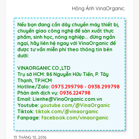
Hồng Ánh VinaOrganic.
Nếu bạn đang cần dây chuyền máy thiết bị,
chuyển giao công nghệ để sản xuất thực
phẩm, sinh học, nông nghiệp... đừng ngần
ngại, hãy liên hệ ngay với VinaOrganic để
được tư vấn miễn phí theo thông tin bên
dưới:
VINAORGANIC CO.,LTD
Trụ sở HCM: 86 Nguyễn Hữu Tiến, P. Tây
Thạnh, TP.HCM
Hotline/Zalo:
0975.299798 - 0938.299798
Phản ánh dịch vụ:
0936.224798
Email: Lienhe@VinaOrganic.com.vn
Youtube:
youtube.com/@VinaOrganic
Tiktok:
tiktok.com/@vinaorganic
Fanpage:
facebook.com/vinaorganic
13 THÁNG 10, 2016