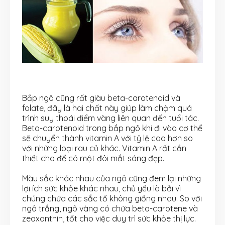
Bắp ngô cũng rất giàu beta-carotenoid và
folate, đây là hai chất này giúp làm chậm quá
trình suy thoái điểm vàng liên quan đến tuổi tác.
Beta-carotenoid trong bắp ngô khi đi vào cơ thể
sẽ chuyển thành vitamin A với tỷ lệ cao hơn so
với những loại rau củ khác. Vitamin A rất cần
thiết cho để có một đôi mắt sáng đẹp.
Màu sắc khác nhau của ngô cũng đem lại những
lợi ích sức khỏe khác nhau, chủ yếu là bởi vì
chúng chứa các sắc tố không giống nhau. So với
ngô trắng, ngô vàng có chứa beta-carotene và
zeaxanthin, tốt cho việc duy trì sức khỏe thị lực.