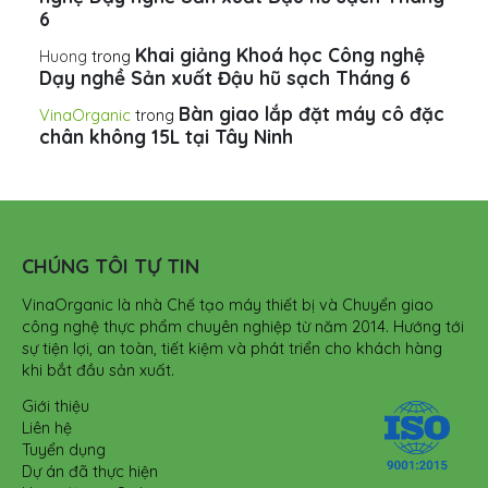
6
Khai giảng Khoá học Công nghệ
Huong
trong
Dạy nghề Sản xuất Đậu hũ sạch Tháng 6
Bàn giao lắp đặt máy cô đặc
VinaOrganic
trong
chân không 15L tại Tây Ninh
CHÚNG TÔI TỰ TIN
VinaOrganic là nhà Chế tạo máy thiết bị và Chuyển giao
công nghệ thực phẩm chuyên nghiệp từ năm 2014. Hướng tới
sự tiện lợi, an toàn, tiết kiệm và phát triển cho khách hàng
khi bắt đầu sản xuất.
Giới thiệu
Liên hệ
Tuyển dụng
Dự án đã thực hiện