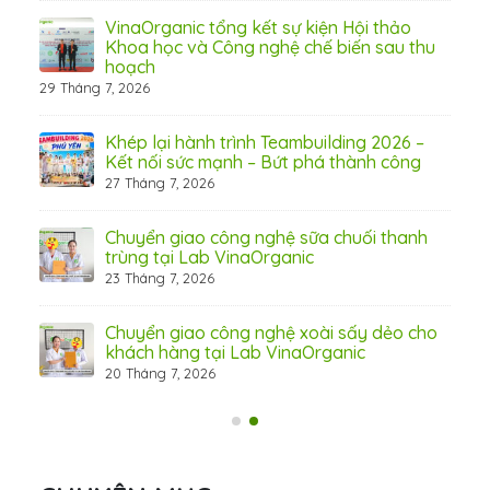
 từ
VinaOrganic tổng kết sự kiện Hội thảo
Khoa học và Công nghệ chế biến sau thu
hoạch
29 Tháng 7, 2026
hấp
Khép lại hành trình Teambuilding 2026 –
Kết nối sức mạnh – Bứt phá thành công
27 Tháng 7, 2026
Chuyển giao công nghệ sữa chuối thanh
31 Th
trùng tại Lab VinaOrganic
23 Tháng 7, 2026
c –
Chuyển giao công nghệ xoài sấy dẻo cho
khách hàng tại Lab VinaOrganic
20 Tháng 7, 2026