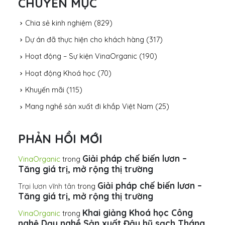
CHUYÊN MỤC
Chia sẻ kinh nghiệm
(829)
Dự án đã thực hiện cho khách hàng
(317)
Hoạt động – Sự kiện VinaOrganic
(190)
Hoạt động Khoá học
(70)
Khuyến mãi
(115)
Mang nghề sản xuất đi khắp Việt Nam
(25)
PHẢN HỒI MỚI
Giải pháp chế biến lươn –
VinaOrganic
trong
Tăng giá trị, mở rộng thị trường
Giải pháp chế biến lươn –
Trại lươn vĩnh tân
trong
Tăng giá trị, mở rộng thị trường
Khai giảng Khoá học Công
VinaOrganic
trong
nghệ Dạy nghề Sản xuất Đậu hũ sạch Tháng