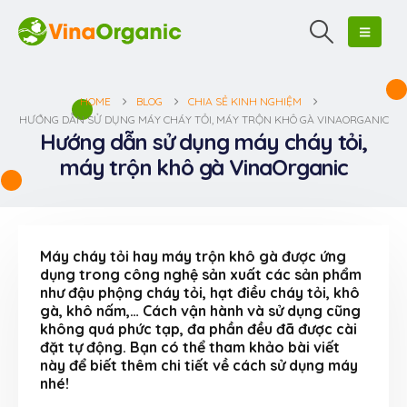
HOME
BLOG
CHIA SẺ KINH NGHIỆM
HƯỚNG DẪN SỬ DỤNG MÁY CHÁY TỎI, MÁY TRỘN KHÔ GÀ VINAORGANIC
Hướng dẫn sử dụng máy cháy tỏi,
máy trộn khô gà VinaOrganic
Máy cháy tỏi hay máy trộn khô gà được ứng
dụng trong công nghệ sản xuất các sản phẩm
như đậu phộng cháy tỏi, hạt điều cháy tỏi, khô
gà, khô nấm,… Cách vận hành và sử dụng cũng
không quá phức tạp, đa phần đều đã được cài
đặt tự động. Bạn có thể tham khảo bài viết
này để biết thêm chi tiết về cách sử dụng máy
nhé!