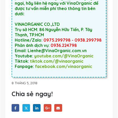
ngại, hãy liên hệ ngay với VinaOrganic để
được tư vấn miễn phí theo thông tin bên
dưới:
VINAORGANIC CO.,LTD
Trụ sở HCM: 86 Nguyễn Hữu Tiến, P. Tây
Thạnh, TP.HCM
Hotline/Zalo:
0975.299798 - 0938.299798
Phản ánh dịch vụ:
0936.224798
Email: Lienhe@VinaOrganic.com.vn
Youtube:
youtube.com/@VinaOrganic
Tiktok:
tiktok.com/@vinaorganic
Fanpage:
facebook.com/vinaorganic
8 THÁNG 5, 2018
Chia sẻ ngay!