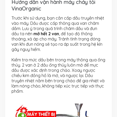
Hướng dẫn vận hành máy cháy tỏi
VinaOrganic
Trước khi sử dụng, bạn cần cấp dầu truyền nhiệt
vào máy. Dầu được cấp thông qua van châm
dầm. Lưu ý trong quá trình châm dầu và đun
dầu ta nên
mở hết 2 van
, để tạo độ thông
thoáng, xả áp cho máy. Tránh tình trạng đóng
van khi đun nóng sẽ tạo ra áp suất trong hệ kín
gây nguy hiểm.
Kiểm tra mức dầu bên trong máy thông qua ống
thủy. 2 van ở 2 đầu ống thủy luôn mở để mực
dầu được xác định trong chảo. Xoay ngược
chiều kim đồng hồ là mở, và ngược lại. Dầu
truyền nhiệt nằm bên trong chảo để gia nhiệt và
làm nóng chảo, không tiếp xúc trực tiếp với thực
phẩm.