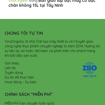
Bàn giao lắp đặt máy cô đặc
VinaOrganic
trong
chân không 15L tại Tây Ninh
CHÚNG TÔI TỰ TIN
VinaOrganic là nhà Chế tạo máy thiết bị và Chuyển giao
công nghệ thực phẩm chuyên nghiệp từ năm 2014. Hướng tới
sự tiện lợi, an toàn, tiết kiệm và phát triển cho khách hàng
khi bắt đầu sản xuất.
Giới thiệu
Liên hệ
Tuyển dụng
Dự án đã thực hiện
Hoạt động – Sự kiện
CHÍNH SÁCH “MIỄN PHÍ”
MIỄN PHÍ Vận chuyển toàn quốc