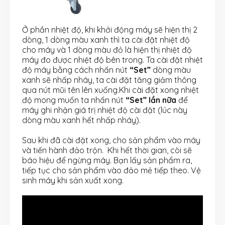
Ở phần nhiệt độ, khi khởi động máy sẽ hiện thị 2
dòng, 1 dòng màu xanh thì ta cài đặt nhiệt độ
cho máy và 1 dòng màu đỏ là hiện thị nhiệt độ
máy đo được nhiệt độ bên trong. Ta cài đặt nhiệt
độ máy bằng cách nhấn nút
“Set”
dòng màu
xanh sẽ nhấp nháy, ta cài đặt tăng giảm thông
qua nút mũi tên lên xuống.Khi cài đặt xong nhiệt
độ mong muốn ta nhấn nút
“Set” lần nữa
để
máy ghi nhận giá trị nhiệt độ cài đặt (lúc này
dòng màu xanh hết nhấp nháy).
Sau khi đã cài đặt xong, cho sản phẩm vào máy
và tiến hành đảo trộn. Khi hết thời gian, còi sẽ
báo hiệu để ngừng máy. Bạn lấy sản phẩm ra,
tiếp tục cho sản phẩm vào đảo mẻ tiếp theo. Vệ
sinh máy khi sản xuất xong.