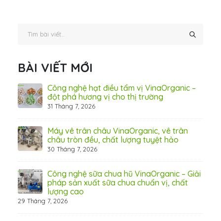
BÀI VIẾT MỚI
hãn
Công nghệ hạt điều tẩm vị VinaOrganic –
ừ
đột phá hương vị cho thị trường
31 Tháng 7, 2026
8 Thá
Máy vê trân châu VinaOrganic, vê trân
ấn
châu tròn đều, chất lượng tuyệt hảo
ơng)
30 Tháng 7, 2026
Công nghệ sữa chua hũ VinaOrganic – Giải
 tầm
pháp sản xuất sữa chua chuẩn vị, chất
lượng cao
29 Tháng 7, 2026