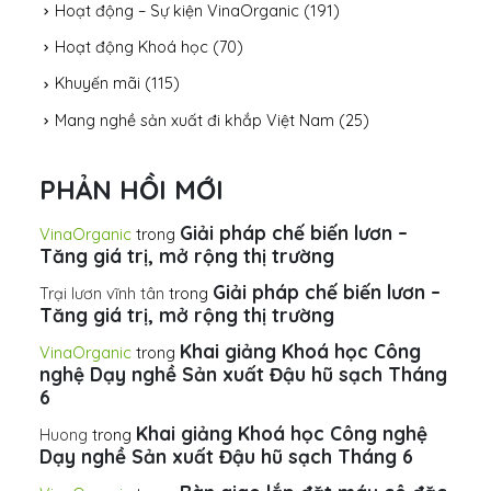
Hoạt động – Sự kiện VinaOrganic
(191)
Hoạt động Khoá học
(70)
Khuyến mãi
(115)
Mang nghề sản xuất đi khắp Việt Nam
(25)
PHẢN HỒI MỚI
Giải pháp chế biến lươn –
VinaOrganic
trong
Tăng giá trị, mở rộng thị trường
Giải pháp chế biến lươn –
Trại lươn vĩnh tân
trong
Tăng giá trị, mở rộng thị trường
Khai giảng Khoá học Công
VinaOrganic
trong
nghệ Dạy nghề Sản xuất Đậu hũ sạch Tháng
6
Khai giảng Khoá học Công nghệ
Huong
trong
Dạy nghề Sản xuất Đậu hũ sạch Tháng 6