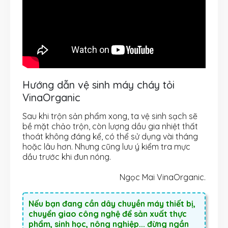
Hướng dẫn vệ sinh máy cháy tỏi
VinaOrganic
Sau khi trộn sản phẩm xong, ta vệ sinh sạch sẽ
bề mặt chảo trộn, còn lượng dầu gia nhiệt thất
thoát không đáng kể, có thể sử dụng vài tháng
hoặc lâu hơn. Nhưng cũng lưu ý kiểm tra mực
dầu trước khi đun nóng.
Ngọc Mai VinaOrganic.
Nếu bạn đang cần dây chuyền máy thiết bị,
chuyển giao công nghệ để sản xuất thực
phẩm, sinh học, nông nghiệp... đừng ngần