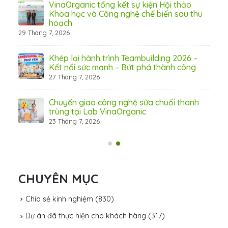
 từ
VinaOrganic tổng kết sự kiện Hội thảo
Khoa học và Công nghệ chế biến sau thu
hoạch
29 Tháng 7, 2026
hấp
Khép lại hành trình Teambuilding 2026 –
Kết nối sức mạnh – Bứt phá thành công
27 Tháng 7, 2026
Chuyển giao công nghệ sữa chuối thanh
trùng tại Lab VinaOrganic
23 Tháng 7, 2026
31 Th
CHUYÊN MỤC
Chia sẻ kinh nghiệm
(830)
Dự án đã thực hiện cho khách hàng
(317)