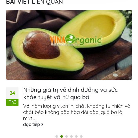
BÀI VIẾT
LIÊN QUAN
Những giá trị về dinh dưỡng và sức
24
khỏe tuyệt vời từ quả bơ
Th3
Với hàm lượng vitamin, chất khoáng tự nhiên và
chất béo không bão hòa dồi dào, quả bơ là
một...
đọc tiếp