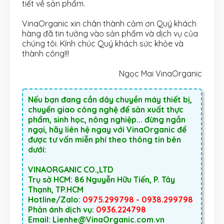
tiết về sản phẩm.
VinaOrganic xin chân thành cảm ơn Quý khách
hàng đã tin tưởng vào sản phẩm và dịch vụ của
chúng tôi. Kính chúc Quý khách sức khỏe và
thành công!!!
Ngọc Mai VinaOrganic
Nếu bạn đang cần dây chuyền máy thiết bị,
chuyển giao công nghệ để sản xuất thực
phẩm, sinh học, nông nghiệp... đừng ngần
ngại, hãy liên hệ ngay với VinaOrganic để
được tư vấn miễn phí theo thông tin bên
dưới:
VINAORGANIC CO.,LTD
Trụ sở HCM: 86 Nguyễn Hữu Tiến, P. Tây
Thạnh, TP.HCM
Hotline/Zalo:
0975.299798 - 0938.299798
Phản ánh dịch vụ:
0936.224798
Email: Lienhe@VinaOrganic.com.vn