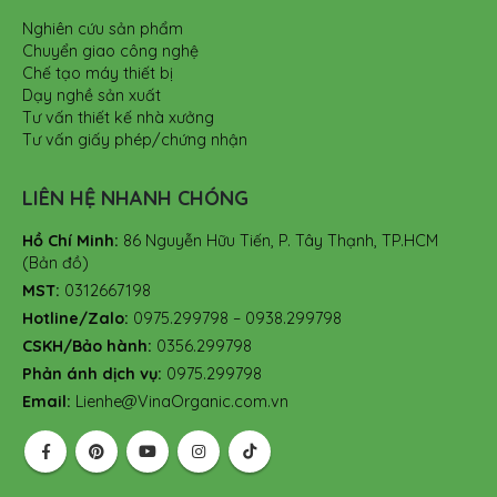
Nghiên cứu sản phẩm
Chuyển giao công nghệ
Chế tạo máy thiết bị
Dạy nghề sản xuất
Tư vấn thiết kế nhà xưởng
Tư vấn giấy phép/chứng nhận
LIÊN HỆ NHANH CHÓNG
Hồ Chí Minh:
86 Nguyễn Hữu Tiến, P. Tây Thạnh, TP.HCM
(Bản đồ)
MST:
0312667198
Hotline/Zalo:
0975.299798 – 0938.299798
CSKH/Bảo hành:
0356.299798
Phản ánh dịch vụ:
0975.299798
Email:
Lienhe@VinaOrganic.com.vn