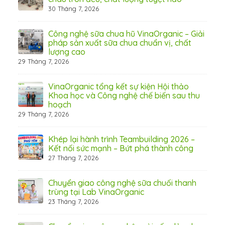
30 Tháng 7, 2026
 Thơ
Công nghệ sữa chua hũ VinaOrganic – Giải
pháp sản xuất sữa chua chuẩn vị, chất
lượng cao
29 Tháng 7, 2026
 từ
VinaOrganic tổng kết sự kiện Hội thảo
Khoa học và Công nghệ chế biến sau thu
hoạch
29 Tháng 7, 2026
hấp
Khép lại hành trình Teambuilding 2026 –
Kết nối sức mạnh – Bứt phá thành công
27 Tháng 7, 2026
Chuyển giao công nghệ sữa chuối thanh
31 Th
trùng tại Lab VinaOrganic
23 Tháng 7, 2026
c –