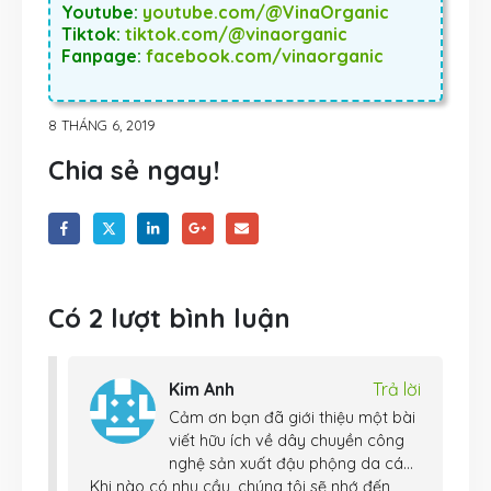
Youtube:
youtube.com/@VinaOrganic
Tiktok:
tiktok.com/@vinaorganic
Fanpage:
facebook.com/vinaorganic
8 THÁNG 6, 2019
Chia sẻ ngay!
Có 2 lượt bình luận
Kim Anh
Trả lời
Cảm ơn bạn đã giới thiệu một bài
viết hữu ích về dây chuyền công
nghệ sản xuất đậu phộng da cá…
Khi nào có nhu cầu, chúng tôi sẽ nhớ đến