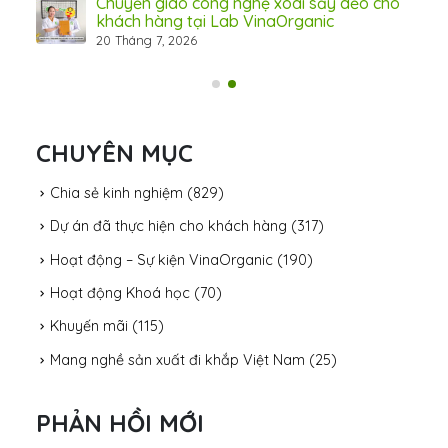
Chuyển giao công nghệ xoài sấy dẻo cho
khách hàng tại Lab VinaOrganic
20 Tháng 7, 2026
CHUYÊN MỤC
Chia sẻ kinh nghiệm
(829)
Dự án đã thực hiện cho khách hàng
(317)
Hoạt động – Sự kiện VinaOrganic
(190)
Hoạt động Khoá học
(70)
Khuyến mãi
(115)
Mang nghề sản xuất đi khắp Việt Nam
(25)
PHẢN HỒI MỚI