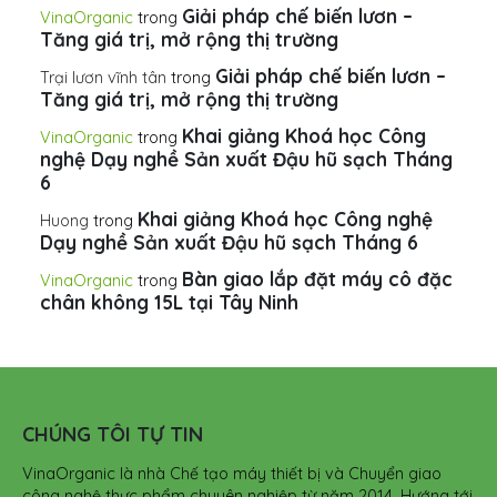
Giải pháp chế biến lươn –
VinaOrganic
trong
Tăng giá trị, mở rộng thị trường
Giải pháp chế biến lươn –
Trại lươn vĩnh tân
trong
Tăng giá trị, mở rộng thị trường
Khai giảng Khoá học Công
VinaOrganic
trong
nghệ Dạy nghề Sản xuất Đậu hũ sạch Tháng
6
Khai giảng Khoá học Công nghệ
Huong
trong
Dạy nghề Sản xuất Đậu hũ sạch Tháng 6
Bàn giao lắp đặt máy cô đặc
VinaOrganic
trong
chân không 15L tại Tây Ninh
CHÚNG TÔI TỰ TIN
VinaOrganic là nhà Chế tạo máy thiết bị và Chuyển giao
công nghệ thực phẩm chuyên nghiệp từ năm 2014. Hướng tới