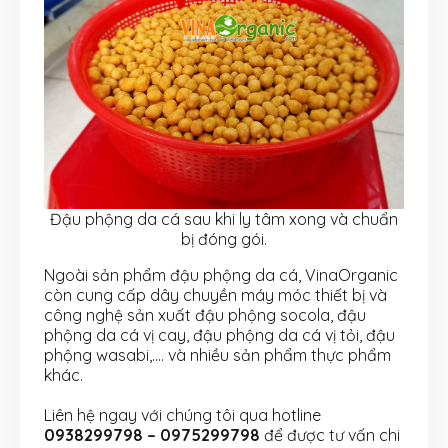
Đậu phộng da cá sau khi ly tâm xong và chuẩn
bị đóng gói.
Ngoài sản phẩm đậu phộng da cá, VinaOrganic
còn cung cấp dây chuyền máy móc thiết bị và
công nghệ sản xuất đậu phộng socola, đậu
phộng da cá vị cay, đậu phộng da cá vị tỏi, đậu
phộng wasabi,…. và nhiều sản phẩm thực phẩm
khác.
Liên hệ ngay với chúng tôi qua hotline
0938299798 – 0975299798
để được tư vấn chi