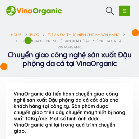
HOME
BLOG
DỰ ÁN ĐÃ THỰC HIỆN CHO KHÁCH HÀNG
CHUYỂN GIAO CÔNG NGHỆ SẢN XUẤT ĐẬU PHỘNG DA CÁ TẠI
VINAORGANIC
Chuyển giao công nghệ sản xuất Đậu
phộng da cá tại VinaOrganic
VinaOrganic đã tiến hành chuyển giao công
nghệ sản xuất Đậu phộng da cá cốt dừa cho
khách hàng tại công ty. Sản phẩm được
chuyển giao trên dây chuyển máy thiết bị năng
suất 10Kg/mẻ. Một số hình ảnh được
VinaOrganic ghi lại trong quá trình chuyển
giao.