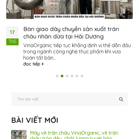
Bàn giao dây chuyền sản xuất trân
17
châu nhân dừa tại Hải Dương
Th5
VinaOrganic tiếp tục khẳng định vị thế dẫn đầu
trong ngành công nghệ thực phẩm khi vừa
hoàn tất bàn...
đọc tiếp
BÀI VIẾT MỚI
ấn
Máy vê trân châu VinaOrganic, vê trân
ơng)
châu tròn đều, chất lượng tuyệt hảo