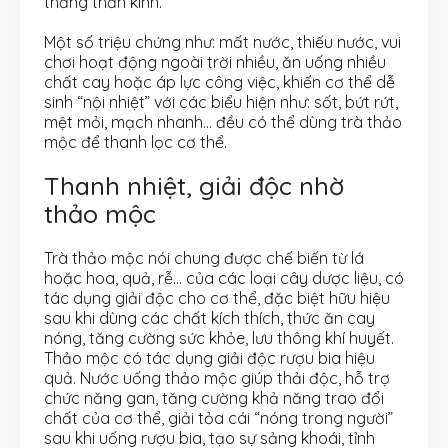
thẳng thần kinh.
Một số triệu chứng như: mất nước, thiếu nước, vui
chơi hoạt động ngoài trời nhiều, ăn uống nhiều
chất cay hoặc áp lực công việc, khiến cơ thể dễ
sinh “nội nhiệt” với các biểu hiện như: sốt, bứt rứt,
mệt mỏi, mạch nhanh… đều có thể dùng trà thảo
mộc để thanh lọc cơ thể.
Thanh nhiệt, giải độc nhờ
thảo mộc
Trà thảo mộc nói chung được chế biến từ lá
hoặc hoa, quả, rễ… của các loại cây dược liệu, có
tác dụng giải độc cho cơ thể, đặc biệt hữu hiệu
sau khi dùng các chất kích thích, thức ăn cay
nóng, tăng cường sức khỏe, lưu thông khí huyết.
Thảo mộc có tác dụng giải độc rượu bia hiệu
quả. Nước uống thảo mộc giúp thải độc, hỗ trợ
chức năng gan, tăng cường khả năng trao đổi
chất của cơ thể, giải tỏa cái “nóng trong người”
sau khi uống rượu bia, tạo sự sảng khoái, tỉnh