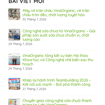
BÀI VIẾT MỚI
ấn
Máy vê trân châu VinaOrganic, vê trân
ơng)
châu tròn đều, chất lượng tuyệt hảo
30 Tháng 7, 2026
 tầm
Công nghệ sữa chua hũ VinaOrganic – Giải
pháp sản xuất sữa chua chuẩn vị, chất
lượng cao
29 Tháng 7, 2026
 từ
VinaOrganic tổng kết sự kiện Hội thảo
Khoa học và Công nghệ chế biến sau thu
hoạch
29 Tháng 7, 2026
hấp
Khép lại hành trình Teambuilding 2026 –
Kết nối sức mạnh – Bứt phá thành công
27 Tháng 7, 2026
Chuyển giao công nghệ sữa chuối thanh
trùng tại Lab VinaOrganic
31 Th