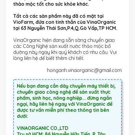
thảo mộc tốt cho sức khỏe khác.
Tất cả các sản phẩm này đã có mặt tại
VioFarm, đứa con tinh thần của VinaOrganic
tại 63 Nguyễn Thái Sơn,P.4,Q.Gò Vấp,TP HCM.
VinaOrganic hiện đang sẵn sàng chuyển giao
các Công Nghệ sản xuất nước thảo mộc bổ
dưỡng này ngay khi quý khách có nhu cầu. Vui
lòng liên hệ để biết thêm chi tiết.
honganh.vinaorganic@gmail.com
Nếu bạn đang cần dây chuyền máy thiết bị,
chuyển giao công nghệ để sản xuất thực
phẩm, sinh học, nông nghiệp... đừng ngần
ngại, hãy liên hệ ngay với VinaOrganic để
được tư vấn miễn phí theo thông tin bên
dưới:
VINAORGANIC CO.,LTD
Trụ sở HCM: 86 Nguyễn Hữu Tiến, P. Tây