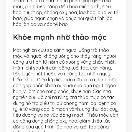
Thảo mộc có chứa thành phần giúp giảm mỡ
máu, giảm béo, tăng điều hòa miễn dịch, điều
hòa huyết áp, chống oxy hóa, lão hóa, bảo vệ tế
bào, giúp ngăn chặn và phục hồi quá trình lão
hóa làn da và các tế bào.
Khỏe mạnh nhờ thảo mộc
Một nghiên cứu so sánh người uống trà thảo
mộc và người không uống cho thấy rằng: người
uống trà hơn 10 năm có xương vững chắc nhất,
thậm chí sau khi cân bằng tuổi tác, cân nặng,
tập luyện, hút thuốc và những tác nhân nguy
hiểm khác. Điều kỳ diệu hơn nữa là trà thảo mộc
còn góp phần khiến nụ cười của bạn ngọt ngào
hơn, vì làm cho răng chắc, khỏe hơn. Các nhà
nghiên cứu đã chỉ ra rằng, trà thảo mộc có tác
dụng hỗ trợ điều trị, dự phòng năm loại bệnh có
tỷ lệ tử vong cao là mạch vành, ung thư, đột quỵ,
tiểu đường và xơ vữa động mạch. Thảo mộc còn
có công dụng chống oxy hóa, giảm thiểu tác
động của quá trình lão hóa và giải tỏa căng