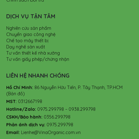
DỊCH VỤ TẬN TÂM
Nghiên cứu sản phẩm
Chuyển giao công nghệ
Chế tạo máy thiết bị
Dạy nghề sản xuất
Tư vấn thiết kế nhà xưởng
Tư vấn giấy phép/chứng nhận
LIÊN HỆ NHANH CHÓNG
Hồ Chí Minh:
86 Nguyễn Hữu Tiến, P. Tây Thạnh, TP.HCM
(Bản đồ)
MST:
0312667198
Hotline/Zalo:
0975.299798 – 0938.299798
CSKH/Bảo hành:
0356.299798
Phản ánh dịch vụ:
0975.299798
Email:
Lienhe@VinaOrganic.com.vn