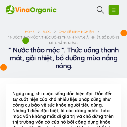
HOME
BLOG
CHIA SẺ KINH NGHIỆM
” NƯỚC THẢO MỘC ”. THỨC UỐNG THANH MÁT, GIẢI NHIỆT, BỔ DƯỠNG
MÙA NẮNG NÓNG.
” Nước thảo mộc ”. Thức uống thanh
mát, giải nhiệt, bổ dưỡng mùa nắng
nóng.
Ngày nay, khi cuộc sống dần hiện đại. Dẫn đến
sự xuất hiện của khá nhiều liệu pháp cũng như
công cụ bảo vệ sức khỏe người tiêu dùng.
Nhưng 1 điều đặc biệt, là các dòng nước thảo
mộc vẫn không mất đi giá trị và chỗ đứng trên
thị trường vốn có của nó bởi công dụng khỏe