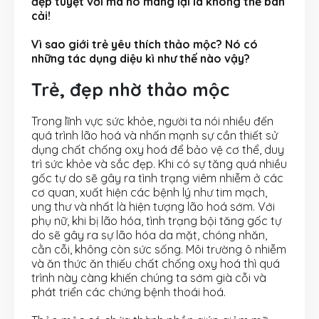
đẹp tuyệt vời mà nó mang lại là không thể bàn
cải!
Vì sao giới trẻ yêu thích thảo mộc? Nó có
những tác dụng diệu kì như thế nào vậy?
Trẻ, đẹp nhờ thảo mộc
Trong lĩnh vực sức khỏe, người ta nói nhiều đến
quá trình lão hoá và nhấn mạnh sự cần thiết sử
dụng chất chống oxy hoá để bảo vệ cơ thể, duy
trì sức khỏe và sắc đẹp. Khi có sự tăng quá nhiều
gốc tự do sẽ gây ra tình trạng viêm nhiễm ở các
cơ quan, xuất hiện các bệnh lý như tim mạch,
ung thư và nhất là hiện tượng lão hoá sớm. Với
phụ nữ, khi bị lão hóa, tình trạng bội tăng gốc tự
do sẽ gây ra sự lão hóa da mặt, chóng nhăn,
cằn cỗi, không còn sức sống. Môi trường ô nhiễm
và ăn thức ăn thiếu chất chống oxy hoá thì quá
trình này càng khiến chúng ta sớm già cỗi và
phát triển các chứng bệnh thoái hoá.