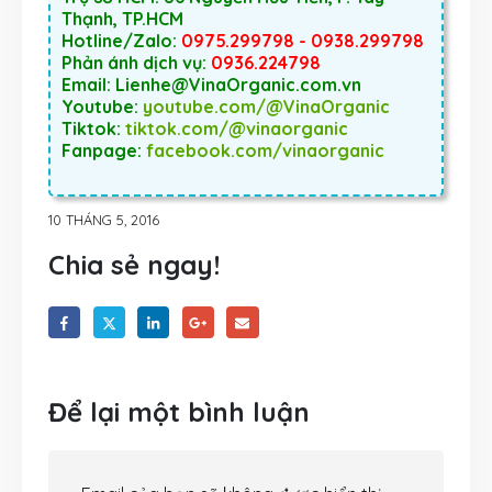
Thạnh, TP.HCM
Hotline/Zalo:
0975.299798 - 0938.299798
Phản ánh dịch vụ:
0936.224798
Email: Lienhe@VinaOrganic.com.vn
Youtube:
youtube.com/@VinaOrganic
Tiktok:
tiktok.com/@vinaorganic
Fanpage:
facebook.com/vinaorganic
10 THÁNG 5, 2016
Chia sẻ ngay!
Để lại một bình luận