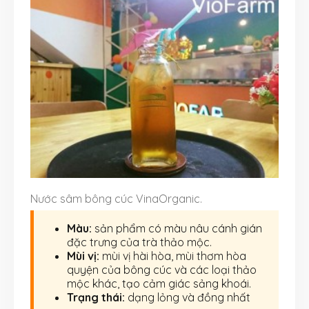
Nước sâm bông cúc VinaOrganic.
Màu:
sản phẩm có màu nâu cánh gián
đặc trưng của trà thảo mộc.
Mùi vị:
mùi vị hài hòa, mùi thơm hòa
quyện của bông cúc và các loại thảo
mộc khác, tạo cảm giác sảng khoái.
Trạng thái:
dạng lỏng và đồng nhất