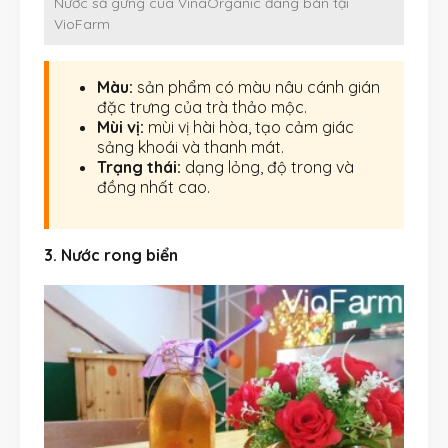
Nước sả gừng của VinaOrganic đang bán tại
VioFarm
Màu:
sản phẩm có màu nâu cánh gián
đặc trưng của trà thảo mộc.
Mùi vị:
mùi vị hài hòa, tạo cảm giác
sảng khoái và thanh mát.
Trạng thái:
dạng lỏng, độ trong và
đồng nhất cao.
3. Nước rong biển