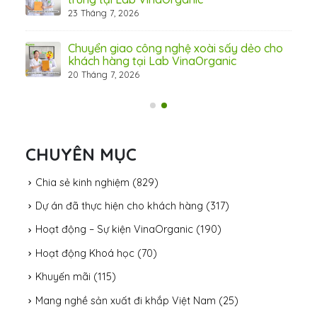
23 Tháng 7, 2026
c –
Chuyển giao công nghệ xoài sấy dẻo cho
khách hàng tại Lab VinaOrganic
20 Tháng 7, 2026
CHUYÊN MỤC
Chia sẻ kinh nghiệm
(829)
Dự án đã thực hiện cho khách hàng
(317)
Hoạt động – Sự kiện VinaOrganic
(190)
Hoạt động Khoá học
(70)
Khuyến mãi
(115)
Mang nghề sản xuất đi khắp Việt Nam
(25)