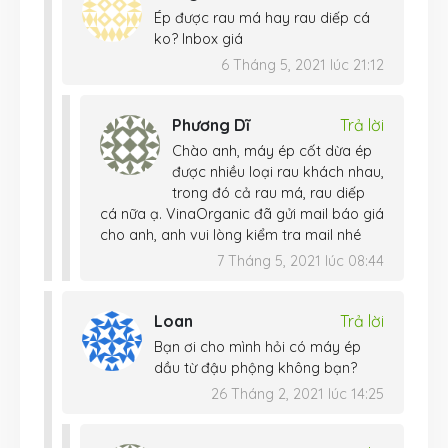
Ép được rau má hay rau diếp cá
ko? Inbox giá
6 Tháng 5, 2021 lúc 21:12
Phương Dĩ
Trả lời
Chào anh, máy ép cốt dừa ép
được nhiều loại rau khách nhau,
trong đó cả rau má, rau diếp
cá nữa ạ. VinaOrganic đã gửi mail báo giá
cho anh, anh vui lòng kiểm tra mail nhé
7 Tháng 5, 2021 lúc 08:44
Loan
Trả lời
Bạn ơi cho mình hỏi có máy ép
dầu từ đậu phộng không bạn?
26 Tháng 2, 2021 lúc 14:25