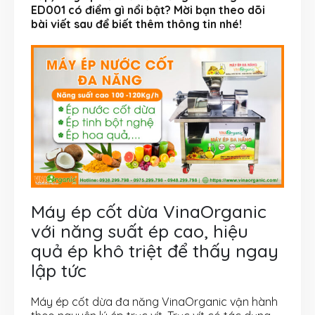
ED001 có điểm gì nổi bật? Mời bạn theo dõi
bài viết sau để biết thêm thông tin nhé!
Máy ép cốt dừa VinaOrganic
với năng suất ép cao, hiệu
quả ép khô triệt để thấy ngay
lập tức
Máy ép cốt dừa đa năng VinaOrganic vận hành