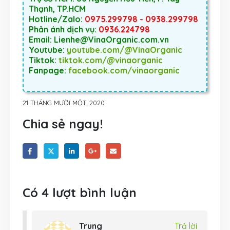
Thạnh, TP.HCM
Hotline/Zalo:
0975.299798 - 0938.299798
Phản ánh dịch vụ:
0936.224798
Email: Lienhe@VinaOrganic.com.vn
Youtube:
youtube.com/@VinaOrganic
Tiktok:
tiktok.com/@vinaorganic
Fanpage:
facebook.com/vinaorganic
21 THÁNG MƯỜI MỘT, 2020
Chia sẻ ngay!
Có 4 lượt bình luận
Trung
Trả lời