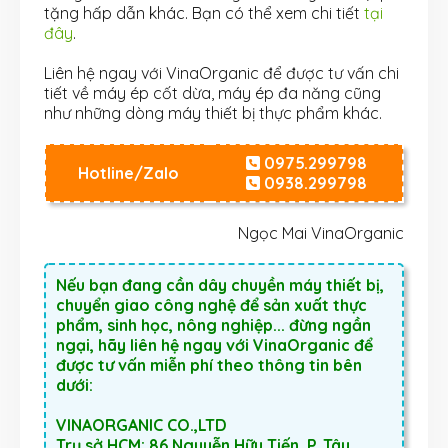
tặng hấp dẫn khác. Bạn có thể xem chi tiết
tại
đây
.
Liên hệ ngay với VinaOrganic để được tư vấn chi
tiết về máy ép cốt dừa, máy ép đa năng cũng
như những dòng máy thiết bị thực phẩm khác.
0975.299798
Hotline/Zalo
0938.299798
Ngọc Mai VinaOrganic
Nếu bạn đang cần dây chuyền máy thiết bị,
chuyển giao công nghệ để sản xuất thực
phẩm, sinh học, nông nghiệp... đừng ngần
ngại, hãy liên hệ ngay với VinaOrganic để
được tư vấn miễn phí theo thông tin bên
dưới:
VINAORGANIC CO.,LTD
Trụ sở HCM: 86 Nguyễn Hữu Tiến, P. Tây