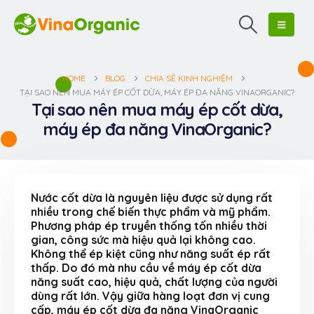
HOME
BLOG
CHIA SẺ KINH NGHIỆM
TẠI SAO NÊN MUA MÁY ÉP CỐT DỪA, MÁY ÉP ĐA NĂNG VINAORGANIC?
Tại sao nên mua máy ép cốt dừa,
máy ép đa năng VinaOrganic?
Nước cốt dừa là nguyên liệu được sử dụng rất
nhiều trong chế biến thực phẩm và mỹ phẩm.
Phương pháp ép truyền thống tốn nhiều thời
gian, công sức mà hiệu quả lại không cao.
Không thể ép kiệt cũng như năng suất ép rất
thấp. Do đó mà nhu cầu về máy ép cốt dừa
năng suất cao, hiệu quả, chất lượng của người
dùng rất lớn. Vậy giữa hàng loạt đơn vị cung
cấp, máy ép cốt dừa đa năng VinaOrganic