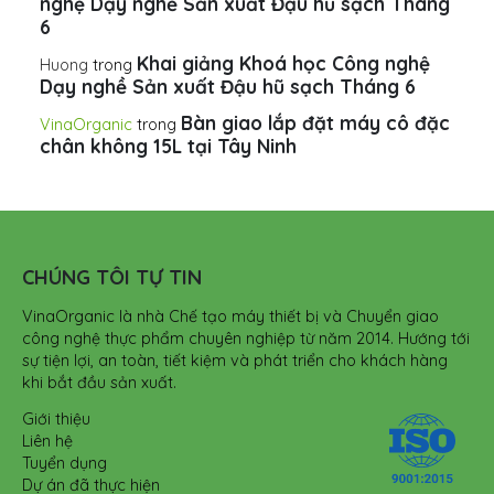
nghệ Dạy nghề Sản xuất Đậu hũ sạch Tháng
6
Khai giảng Khoá học Công nghệ
Huong
trong
Dạy nghề Sản xuất Đậu hũ sạch Tháng 6
Bàn giao lắp đặt máy cô đặc
VinaOrganic
trong
chân không 15L tại Tây Ninh
CHÚNG TÔI TỰ TIN
VinaOrganic là nhà Chế tạo máy thiết bị và Chuyển giao
công nghệ thực phẩm chuyên nghiệp từ năm 2014. Hướng tới
sự tiện lợi, an toàn, tiết kiệm và phát triển cho khách hàng
khi bắt đầu sản xuất.
Giới thiệu
Liên hệ
Tuyển dụng
Dự án đã thực hiện