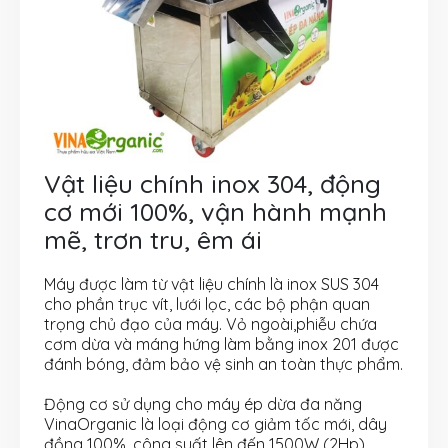
Vật liệu chính inox 304, động
cơ mới 100%, vận hành mạnh
mẽ, trơn tru, êm ái
Máy được làm từ vật liệu chính là inox SUS 304
cho phần trục vít, lưới lọc, các bộ phận quan
trọng chủ đạo của máy. Vỏ ngoài,phiễu chứa
cơm dừa và máng hứng làm bằng inox 201 được
đánh bóng, đảm bảo vệ sinh an toàn thực phẩm.
Động cơ sử dụng cho máy ép dừa đa năng
VinaOrganic là loại động cơ giảm tốc mới, dây
đồng 100%, công suất lên đến 1500W (2Hp).