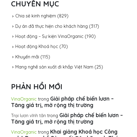
CHUYÊN MỤC
Chia sẻ kinh nghiệm
(829)
Dự án đã thực hiện cho khách hàng
(317)
Hoạt động – Sự kiện VinaOrganic
(190)
Hoạt động Khoá học
(70)
Khuyến mãi
(115)
Mang nghề sản xuất đi khắp Việt Nam
(25)
PHẢN HỒI MỚI
Giải pháp chế biến lươn –
VinaOrganic
trong
Tăng giá trị, mở rộng thị trường
Giải pháp chế biến lươn –
Trại lươn vĩnh tân
trong
Tăng giá trị, mở rộng thị trường
Khai giảng Khoá học Công
VinaOrganic
trong