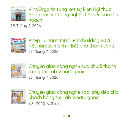
 từ
VinaOrganic tổng kết sự kiện Hội thảo
Khoa học và Công nghệ chế biến sau thu
hoạch
29 Tháng 7, 2026
hấp
Khép lại hành trình Teambuilding 2026 –
Kết nối sức mạnh – Bứt phá thành công
27 Tháng 7, 2026
Chuyển giao công nghệ sữa chuối thanh
31 Th
trùng tại Lab VinaOrganic
23 Tháng 7, 2026
c –
Chuyển giao công nghệ xoài sấy dẻo cho
khách hàng tại Lab VinaOrganic
20 Tháng 7, 2026