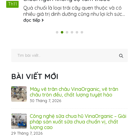
Th11
Quả chuối là loại trái cây quen thuộc và có
nhiều giá trị dinh dưỡng cũng như lợi ích sức...
đọc tiếp
BÀI VIẾT MỚI
ấn
Máy vê trân châu VinaOrganic, vê trân
ơng)
châu tròn đều, chất lượng tuyệt hảo
30 Tháng 7, 2026
 Thơ
Công nghệ sữa chua hũ VinaOrganic – Giải
pháp sản xuất sữa chua chuẩn vị, chất
lượng cao
29 Tháng 7, 2026