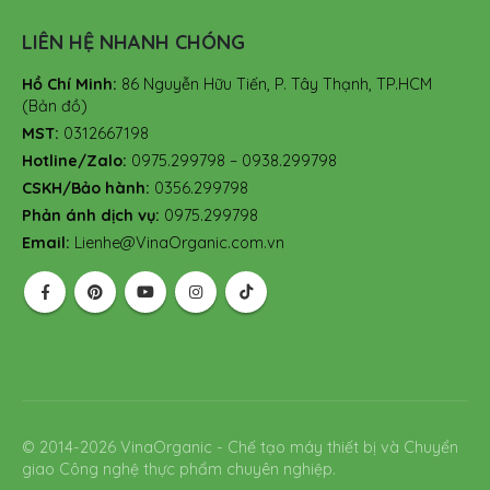
LIÊN HỆ NHANH CHÓNG
Hồ Chí Minh:
86 Nguyễn Hữu Tiến, P. Tây Thạnh, TP.HCM
(Bản đồ)
MST:
0312667198
Hotline/Zalo:
0975.299798 – 0938.299798
CSKH/Bảo hành:
0356.299798
Phản ánh dịch vụ:
0975.299798
Email:
Lienhe@VinaOrganic.com.vn
© 2014-2026 VinaOrganic - Chế tạo máy thiết bị và Chuyển
giao Công nghệ thực phẩm chuyên nghiệp.