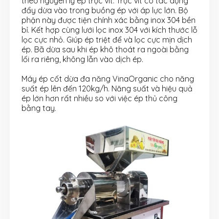
theo nguyên lý ép trục vít. Trục vít có tác dụng
đẩy dừa vào trong buồng ép với áp lực lớn. Bộ
phận này được tiện chính xác bằng inox 304 bền
bỉ. Kết hợp cùng lưới lọc inox 304 với kích thước lỗ
lọc cực nhỏ. Giúp ép triệt để và lọc cực mịn dịch
ép. Bã dừa sau khi ép khô thoát ra ngoài bằng
lối ra riêng, không lẫn vào dịch ép.
Máy ép cốt dừa đa năng VinaOrganic cho năng
suất ép lên đến 120kg/h. Năng suất và hiệu quả
ép lớn hơn rất nhiều so với việc ép thủ công
bằng tay.