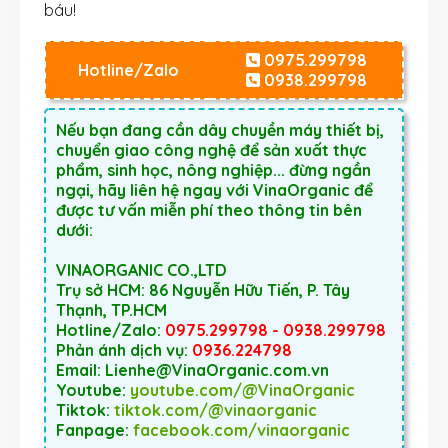
báu!
0975.299798
Hotline/Zalo
0938.299798
Nếu bạn đang cần dây chuyền máy thiết bị,
chuyển giao công nghệ để sản xuất thực
phẩm, sinh học, nông nghiệp... đừng ngần
ngại, hãy liên hệ ngay với VinaOrganic để
được tư vấn miễn phí theo thông tin bên
dưới:
VINAORGANIC CO.,LTD
Trụ sở HCM: 86 Nguyễn Hữu Tiến, P. Tây
Thạnh, TP.HCM
Hotline/Zalo:
0975.299798 - 0938.299798
Phản ánh dịch vụ:
0936.224798
Email: Lienhe@VinaOrganic.com.vn
Youtube:
youtube.com/@VinaOrganic
Tiktok:
tiktok.com/@vinaorganic
Fanpage:
facebook.com/vinaorganic