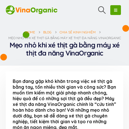
HOME
BLOG
CHIA SẺ KINH NGHIỆM
MẸO NHỎ KHI XÉ THỊT GÀ BẰNG MÁY XÉ THỊT ĐA NĂNG VINAORGANIC
Mẹo nhỏ khi xé thịt gà bằng máy xé
thịt đa năng VinaOrganic
Bạn đang gặp khó khăn trong việc xé thịt gà
bằng tay, tốn nhiều thời gian và công sức? Bạn
muốn tìm kiếm một giải pháp nhanh chóng,
hiệu quả để có những sợi thịt gà đều đẹp? Máy
xé thịt đa năng VinaOrganic chính là “cứu tinh”
hoàn hảo dành cho bạn! Với những mẹo nhỏ
dưới đây, bạn sẽ dễ dàng xé thịt gà chuyên
nghiệp, tiết kiệm thời gian và tạo ra những
món ăn ngon miệng, đẹp mắt.