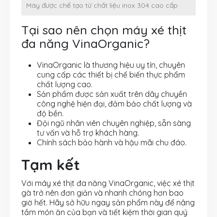
Máy được chế tạo từ chất liệu inox 304 cao cấp
Tại sao nên chọn máy xé thịt
đa năng VinaOrganic?
VinaOrganic là thương hiệu uy tín, chuyên
cung cấp các thiết bị chế biến thực phẩm
chất lượng cao.
Sản phẩm được sản xuất trên dây chuyền
công nghệ hiện đại, đảm bảo chất lượng và
độ bền.
Đội ngũ nhân viên chuyên nghiệp, sẵn sàng
tư vấn và hỗ trợ khách hàng.
Chính sách bảo hành và hậu mãi chu đáo.
Tạm kết
Với máy xé thịt đa năng VinaOrganic, việc xé thịt
gà trở nên đơn giản và nhanh chóng hơn bao
giờ hết. Hãy sở hữu ngay sản phẩm này để nâng
tầm món ăn của bạn và tiết kiệm thời gian quý