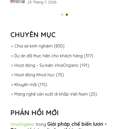
23 Tháng 7, 2026
31 Th
CHUYÊN MỤC
Chia sẻ kinh nghiệm
(830)
Dự án đã thực hiện cho khách hàng
(317)
Hoạt động – Sự kiện VinaOrganic
(191)
Hoạt động Khoá học
(70)
Khuyến mãi
(115)
Mang nghề sản xuất đi khắp Việt Nam
(25)
PHẢN HỒI MỚI
Giải pháp chế biến lươn –
VinaOrganic
trong