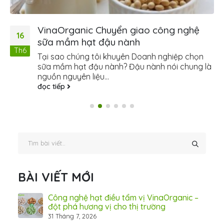
VinaOrganic Chuyển giao công nghệ
16
sữa mầm hạt đậu nành
Th6
Tại sao chúng tôi khuyên Doanh nghiệp chọn
sữa mầm hạt đậu nành? Đậu nành nói chung là
nguồn nguyên liệu...
đọc tiếp
BÀI VIẾT MỚI
hãn
Công nghệ hạt điều tẩm vị VinaOrganic –
ừ
đột phá hương vị cho thị trường
31 Tháng 7, 2026