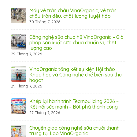
8 Thá
Máy vê trân châu VinaOrganic, vê trân
ấn
châu tròn đều, chất lượng tuyệt hảo
ơng)
30 Tháng 7, 2026
Công nghệ sữa chua hũ VinaOrganic – Giải
 tầm
pháp sản xuất sữa chua chuẩn vị, chất
lượng cao
29 Tháng 7, 2026
 từ
VinaOrganic tổng kết sự kiện Hội thảo
Khoa học và Công nghệ chế biến sau thu
hoạch
29 Tháng 7, 2026
hấp
Khép lại hành trình Teambuilding 2026 –
Kết nối sức mạnh – Bứt phá thành công
27 Tháng 7, 2026
Chuyển giao công nghệ sữa chuối thanh
trùng tại Lab VinaOrganic