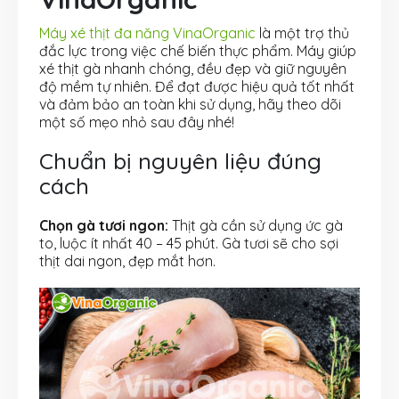
Máy xé thịt đa năng VinaOrganic
là một trợ thủ
đắc lực trong việc chế biến thực phẩm. Máy giúp
xé thịt gà nhanh chóng, đều đẹp và giữ nguyên
độ mềm tự nhiên. Để đạt được hiệu quả tốt nhất
và đảm bảo an toàn khi sử dụng, hãy theo dõi
một số mẹo nhỏ sau đây nhé!
Chuẩn bị nguyên liệu đúng
cách
Chọn gà tươi ngon:
Thịt gà cần sử dụng ức gà
to, luộc ít nhất 40 – 45 phút. Gà tươi sẽ cho sợi
thịt dai ngon, đẹp mắt hơn.