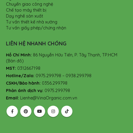
Chuyển giao công nghệ
Chế tạo máy thiết bị
Dạy nghề sản xuất
Tư vấn thiết kế nhà xưởng
Tư vấn giấy phép/chứng nhận
LIÊN HỆ NHANH CHÓNG
Hồ Chí Minh:
86 Nguyễn Hữu Tiến, P. Tây Thạnh, TP.HCM
(Bản đồ)
MST:
0312667198
Hotline/Zalo:
0975.299798 – 0938.299798
CSKH/Bảo hành:
0356.299798
Phản ánh dịch vụ:
0975.299798
Email:
Lienhe@VinaOrganic.com.vn