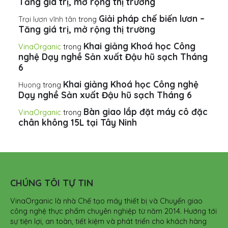
Tăng giá trị, mở rộng thị trường
Giải pháp chế biến lươn –
Trại lươn vĩnh tân
trong
Tăng giá trị, mở rộng thị trường
Khai giảng Khoá học Công
VinaOrganic
trong
nghệ Dạy nghề Sản xuất Đậu hũ sạch Tháng
6
Khai giảng Khoá học Công nghệ
Huong
trong
Dạy nghề Sản xuất Đậu hũ sạch Tháng 6
Bàn giao lắp đặt máy cô đặc
VinaOrganic
trong
chân không 15L tại Tây Ninh
CHÚNG TÔI TỰ TIN
VinaOrganic là nhà Chế tạo máy thiết bị và Chuyển giao
công nghệ thực phẩm chuyên nghiệp từ năm 2014. Hướng tới
sự tiện lợi, an toàn, tiết kiệm và phát triển cho khách hàng