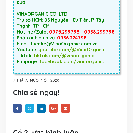
dưới:
VINAORGANIC CO.,LTD
Trụ sở HCM: 86 Nguyễn Hữu Tiến, P. Tây
Thạnh, TP.HCM
Hotline/Zalo:
0975.299798 - 0938.299798
Phản ánh dịch vụ:
0936.224798
Email: Lienhe@VinaOrganic.com.vn
Youtube:
youtube.com/@VinaOrganic
Tiktok:
tiktok.com/@vinaorganic
Fanpage:
facebook.com/vinaorganic
7 THÁNG MƯỜI MỘT, 2020
Chia sẻ ngay!
Có 2 lượt bình luận