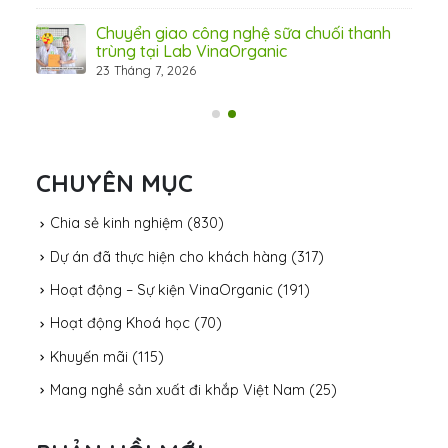
Chuyển giao công nghệ sữa chuối thanh
trùng tại Lab VinaOrganic
23 Tháng 7, 2026
31 Th
CHUYÊN MỤC
Chia sẻ kinh nghiệm
(830)
Dự án đã thực hiện cho khách hàng
(317)
Hoạt động – Sự kiện VinaOrganic
(191)
Hoạt động Khoá học
(70)
Khuyến mãi
(115)
Mang nghề sản xuất đi khắp Việt Nam
(25)