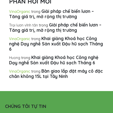
PHẢN HỒI MỚI
Giải pháp chế biến lươn –
VinaOrganic
trong
Tăng giá trị, mở rộng thị trường
Giải pháp chế biến lươn –
Trại lươn vĩnh tân
trong
Tăng giá trị, mở rộng thị trường
Khai giảng Khoá học Công
VinaOrganic
trong
nghệ Dạy nghề Sản xuất Đậu hũ sạch Tháng
6
Khai giảng Khoá học Công nghệ
Huong
trong
Dạy nghề Sản xuất Đậu hũ sạch Tháng 6
Bàn giao lắp đặt máy cô đặc
VinaOrganic
trong
chân không 15L tại Tây Ninh
CHÚNG TÔI TỰ TIN