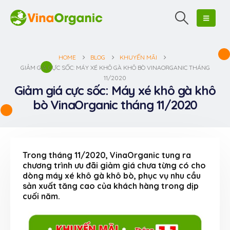
HOME
BLOG
KHUYẾN MÃI
GIẢM GIÁ CỰC SỐC: MÁY XÉ KHÔ GÀ KHÔ BÒ VINAORGANIC THÁNG
11/2020
Giảm giá cực sốc: Máy xé khô gà khô
bò VinaOrganic tháng 11/2020
Trong tháng 11/2020, VinaOrganic tung ra
chương trình ưu đãi giảm giá chưa từng có cho
dòng máy xé khô gà khô bò, phục vụ nhu cầu
sản xuất tăng cao của khách hàng trong dịp
cuối năm.