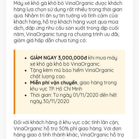
Máy xé khô gà khô bò VinaOrganic được khách
hàng lựa chọn sử dụng rất nhiều trong thời gian
qua. Nhằm tri ân sự tin tưởng và tình cảm của
khách hàng, hỗ trợ khách hàng vượt qua mùa
dịch, đáp ứng nhu cầu sản xuất trong dịp cuối
năm, VinaOrganic tung ra chương trình ưu đãi,
giảm giá hấp dẫn chưa từng có:
GIẢM NGAY
3,000,000đ
khi mua máy
xé khô gà khô bò VinaOrganic.
Tặng kèm mũ bảo hiểm VinaOrganic
chất lượng cao.
Miễn phí
vận chuyển
, giao hàng trong
khu vực TP. Hồ Chí Minh
Thời gian: Từ ngày 01/11/2020 đến hết
ngày 30/11/2020
Đối với khách hàng ở khu vực các tỉnh lân cận,
VinaOrganic hỗ trợ 50% phí giao hàng. Với đơn
hàng giao ở tỉnh thành khác, VinaOrganic hỗ trợ