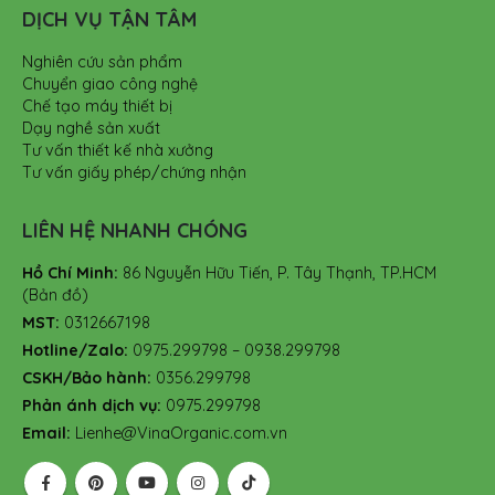
DỊCH VỤ TẬN TÂM
Nghiên cứu sản phẩm
Chuyển giao công nghệ
Chế tạo máy thiết bị
Dạy nghề sản xuất
Tư vấn thiết kế nhà xưởng
Tư vấn giấy phép/chứng nhận
LIÊN HỆ NHANH CHÓNG
Hồ Chí Minh:
86 Nguyễn Hữu Tiến, P. Tây Thạnh, TP.HCM
(Bản đồ)
MST:
0312667198
Hotline/Zalo:
0975.299798 – 0938.299798
CSKH/Bảo hành:
0356.299798
Phản ánh dịch vụ:
0975.299798
Email:
Lienhe@VinaOrganic.com.vn