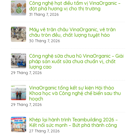
hãn
Công nghệ hạt điều tẩm vị VinaOrganic –
ừ
đột phá hương vị cho thị trường
31 Tháng 7, 2026
8 Thá
Máy vê trân châu VinaOrganic, vê trân
ấn
châu tròn đều, chất lượng tuyệt hảo
ơng)
30 Tháng 7, 2026
Công nghệ sữa chua hũ VinaOrganic – Giải
 tầm
pháp sản xuất sữa chua chuẩn vị, chất
lượng cao
29 Tháng 7, 2026
 từ
VinaOrganic tổng kết sự kiện Hội thảo
Khoa học và Công nghệ chế biến sau thu
hoạch
29 Tháng 7, 2026
hấp
Khép lại hành trình Teambuilding 2026 –
Kết nối sức mạnh – Bứt phá thành công
27 Tháng 7, 2026