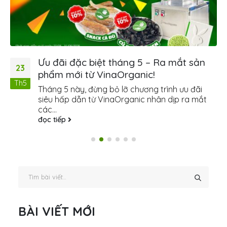
Ưu đãi đặc biệt tháng 5 – Ra mắt sản
23
phẩm mới từ VinaOrganic!
Th5
Tháng 5 này, đừng bỏ lỡ chương trình ưu đãi
siêu hấp dẫn từ VinaOrganic nhân dịp ra mắt
các...
đọc tiếp
BÀI VIẾT MỚI