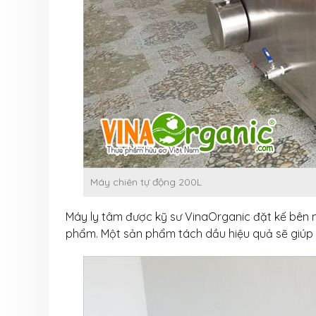
Máy chiên tự động 200L
Máy ly tâm được kỹ sư VinaOrganic đặt kế bên m
phẩm. Một sản phẩm tách dầu hiệu quả sẽ giúp