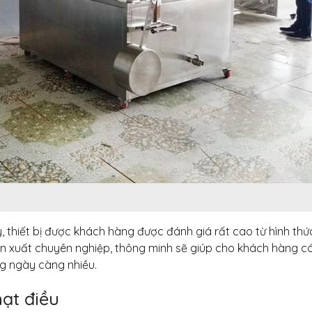
há doanh
Khép lại hành trình
Bí quyết
p ủ đa
Teambuilding 2026 – Kết
thu nhờ 
ic
nối sức mạnh – Bứt phá
năng Vin
thành công
31 Tháng 7, 2026
27 Tháng 7, 2026
yền sản
Đầu tư d
rganic –
Chuyển giao công nghệ
xuất muối
lực sản
sữa chuối thanh trùng tại
Nâng cao
hị trường
Lab VinaOrganic
xuất, đáp ứng nhu
23 Tháng 7, 2026
31 Tháng 7, 2026
thiết bị được khách hàng được đánh giá rất cao từ hình thứ
ản xuất chuyên nghiệp, thông minh sẽ giúp cho khách hàng c
ng ngày càng nhiều.
ạt điều