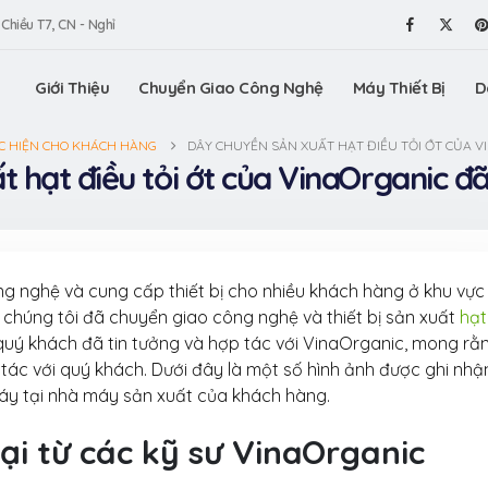
 Chiều T7, CN - Nghỉ
Giới Thiệu
Chuyển Giao Công Nghệ
Máy Thiết Bị
D
C HIỆN CHO KHÁCH HÀNG
DÂY CHUYỀN SẢN XUẤT HẠT ĐIỀU TỎI ỚT CỦA V
 hạt điều tỏi ớt của VinaOrganic đ
 nghệ và cung cấp thiết bị cho nhiều khách hàng ở khu vực
 chúng tôi đã chuyển giao công nghệ và thiết bị sản xuất
hạt
quý khách đã tin tưởng và hợp tác với VinaOrganic, mong rằ
tác với quý khách. Dưới đây là một số hình ảnh được ghi nhận
áy tại nhà máy sản xuất của khách hàng.
 trình sản
Công nghệ hạt điều tẩm
Tìm hiểu 
 ôm sen
vị VinaOrganic – đột phá
xuất lon
ại từ các kỹ sư VinaOrganic
 sản Hưng
hương vị cho thị trường
sấy giòn 
Yên từ VinaOrgan
31 Tháng 7, 2026