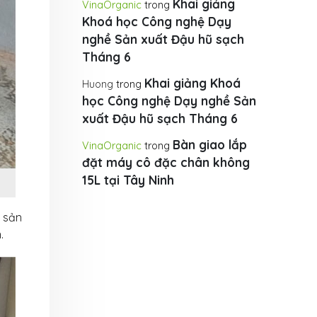
Khai giảng
VinaOrganic
trong
Khoá học Công nghệ Dạy
nghề Sản xuất Đậu hũ sạch
Tháng 6
Khai giảng Khoá
Huong
trong
học Công nghệ Dạy nghề Sản
xuất Đậu hũ sạch Tháng 6
Bàn giao lắp
VinaOrganic
trong
đặt máy cô đặc chân không
15L tại Tây Ninh
i sản
.