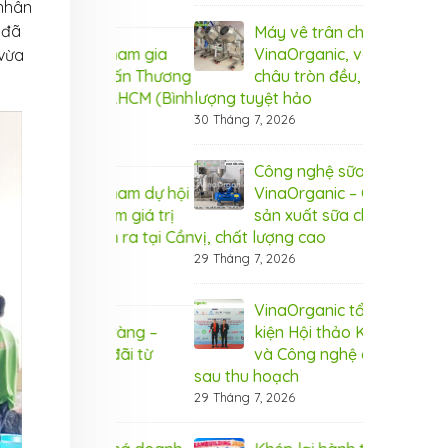
8 Tháng 8, 20
nhân
 đã
Máy vê trân châu
nic tham gia
VinaOrganic, vê trân
Vin
 vừa
m Dấu ấn Thương
châu tròn đều, chất
Tri
 tại TP.HCM (Bình
lượng tuyệt hảo
hiệ
Dương)
30 Tháng 7, 2026
6 Tháng 8, 20
Công nghệ sữa chua hũ
nic tham dự hội
VinaOrganic – Giải pháp
Vin
g tầm giá trị
sản xuất sữa chua chuẩn
thả
 diễn ra tại Cần
vị, chất lượng cao
nôn
Thơ
29 Tháng 7, 2026
5 Tháng 8, 20
VinaOrganic tổng kết sự
 rộn ràng –
kiện Hội thảo Khoa học
Thá
 ưu đãi từ
và Công nghệ chế biến
Ngậ
nic
sau thu hoạch
Vin
29 Tháng 7, 2026
1 Tháng 8, 20