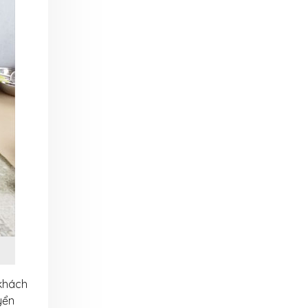
khách
yển