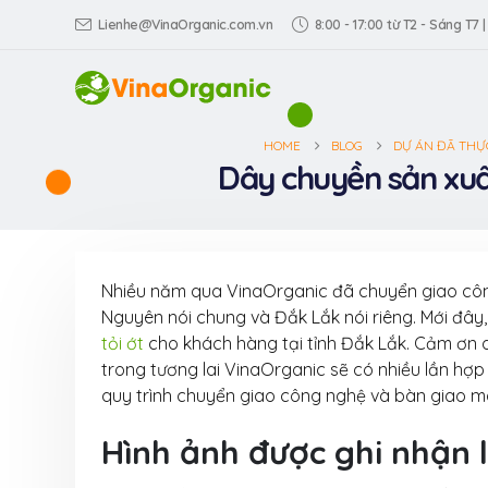
Lienhe@VinaOrganic.com.vn
8:00 - 17:00 từ T2 - Sáng T7 |
HOME
BLOG
DỰ ÁN ĐÃ THỰ
Dây chuyền sản xuất
Nhiều năm qua VinaOrganic đã chuyển giao công
Nguyên nói chung và Đắk Lắk nói riêng. Mới đây,
tỏi ớt
cho khách hàng tại tỉnh Đắk Lắk. Cảm ơn 
trong tương lai VinaOrganic sẽ có nhiều lần hợp 
quy trình chuyển giao công nghệ và bàn giao m
Tìm hiểu về Quy
xuất long nhãn
Hình ảnh được ghi nhận l
sấy giòn – đặc
Yên từ VinaOrganic