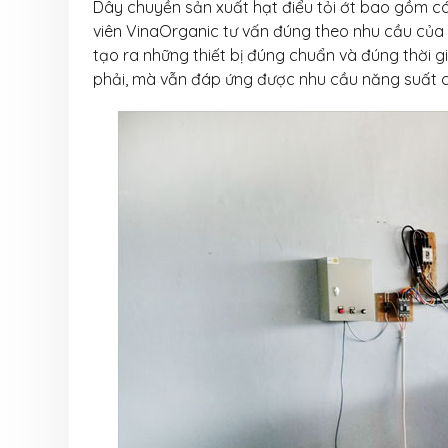
8 Tháng 8, 2026
Dây chuyền sản xuất hạt điểu tỏi ớt bao gồm các
viên VinaOrganic tư vấn đúng theo nhu cầu của 
VinaOrganic th
tạo ra những thiết bị đúng chuẩn và đúng thời gi
Triển lãm Dấu 
phải, mà vẫn đáp ứng được nhu cầu năng suất c
hiệu Việt tại TP
Dương)
6 Tháng 8, 2026
VinaOrganic th
thảo “Nâng tầm 
nông sản” diễn 
Thơ
5 Tháng 8, 2026
Tháng 08 rộn r
Ngập tràn ưu đã
VinaOrganic
1 Tháng 8, 2026