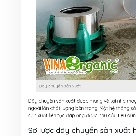
Bí quyết bứt p
thu nhờ máy hấ
năng VinaOrgan
31 Tháng 7, 2026
Đầu tư dây chu
xuất muối VinaO
Nâng cao năng 
xuất, đáp ứng nhu cầu t
31 Tháng 7, 2026
Dây chuyền sản xuất
Dây chuyền sản xuất được mang về tại nhà máy, 
ngoài lẫn chất lượng bên trong. Một hệ thống s
sản xuất liên tục đáp ứng được nhu cầu tiêu dù
Sơ lược dây chuyền sản xuất h