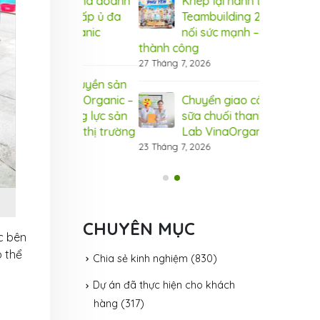
 bứt phá doanh
Khép lại hành trình
Bí 
máy hấp ủ đa
Teambuilding 2026 – Kết
thu
aOrganic
nối sức mạnh – Bứt phá
năn
thành công
31 Tháng 7, 20
27 Tháng 7, 2026
ây chuyền sản
Đầu
 VinaOrganic –
Chuyển giao công nghệ
xuấ
 năng lực sản
sữa chuối thanh trùng tại
Nân
 cầu thị trường
Lab VinaOrganic
xuất, đáp ứ
23 Tháng 7, 2026
31 Tháng 7, 20
CHUYÊN MỤC
c bên
ó thể
Chia sẻ kinh nghiệm
(830)
Dự án đã thực hiện cho khách
hàng
(317)