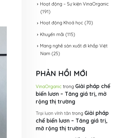
Hoạt động – Sự kiện VinaOrganic
(191)
Hoạt động Khoá học
(70)
Khuyến mãi
(115)
Mang nghề sản xuất đi khắp Việt
Nam
(25)
PHẢN HỒI MỚI
Giải pháp chế
VinaOrganic
trong
biến lươn – Tăng giá trị, mở
rộng thị trường
Giải pháp
Trại lươn vĩnh tân
trong
chế biến lươn – Tăng giá trị,
mở rộng thị trường