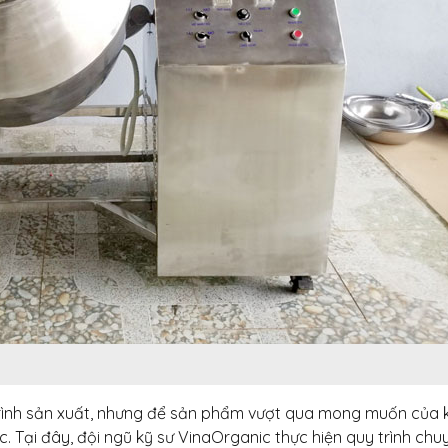
rình sản xuất, nhưng để sản phẩm vượt qua mong muốn của 
. Tại đây, đội ngũ kỹ sư VinaOrganic thực hiện quy trình chu