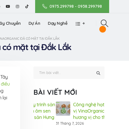
0975.299798 - 0938.299798
ây Chuyền
Dự Án
Dạy Nghề
+
INAORGANIC ĐÃ CÓ MẶT TẠI ĐẮK LẮK
ã có mặt tại Đắk Lắk
 Tây
 điều
ng
BÀI VIẾT MỚI
 lại
về Quy trình sản
Công nghệ hạt điều tẩm
Tìm
g nhãn ôm sen
vị VinaOrganic – đột phá
xuấ
– đặc sản Hưng
hương vị cho thị trường
sấy
ic
Yên từ Vin
31 Tháng 7, 2026