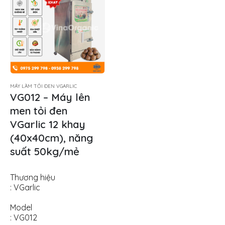
MÁY LÀM TỎI ĐEN VGARLIC
VG012 – Máy lên
men tỏi đen
VGarlic 12 khay
(40x40cm), năng
suất 50kg/mẻ
Thương hiệu
: VGarlic
Model
: VG012