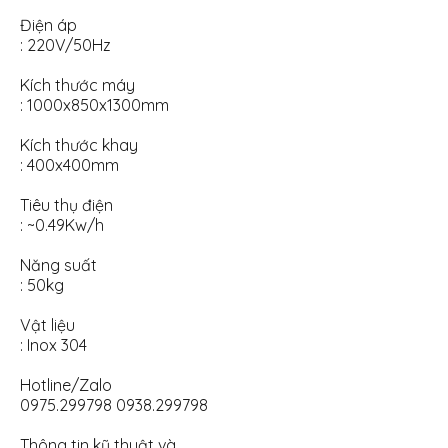
Điện áp
: 220V/50Hz
Kích thước máy
: 1000x850x1300mm
Kích thước khay
: 400x400mm
Tiêu thụ điện
: ~0.49Kw/h
Năng suất
: 50kg
Vật liệu
: Inox 304
Hotline/Zalo
0975.299798 0938.299798
Thông tin kỹ thuật và