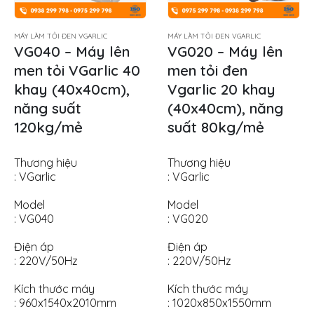
MÁY LÀM TỎI ĐEN VGARLIC
MÁY LÀM TỎI ĐEN VGARLIC
VG040 – Máy lên
VG020 – Máy lên
men tỏi VGarlic 40
men tỏi đen
khay (40x40cm),
Vgarlic 20 khay
năng suất
(40x40cm), năng
120kg/mẻ
suất 80kg/mẻ
Thương hiệu
Thương hiệu
: VGarlic
: VGarlic
Model
Model
: VG040
: VG020
Điện áp
Điện áp
: 220V/50Hz
: 220V/50Hz
Kích thước máy
Kích thước máy
: 960x1540x2010mm
: 1020x850x1550mm