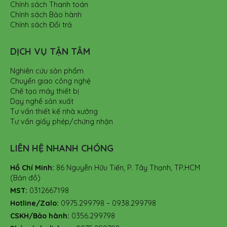
Chính sách Thanh toán
Chính sách Bảo hành
Chính sách Đổi trả
DỊCH VỤ TẬN TÂM
Nghiên cứu sản phẩm
Chuyển giao công nghệ
Chế tạo máy thiết bị
Dạy nghề sản xuất
Tư vấn thiết kế nhà xưởng
Tư vấn giấy phép/chứng nhận
LIÊN HỆ NHANH CHÓNG
Hồ Chí Minh:
86 Nguyễn Hữu Tiến, P. Tây Thạnh, TP.HCM
(Bản đồ)
MST:
0312667198
Hotline/Zalo:
0975.299798 – 0938.299798
CSKH/Bảo hành:
0356.299798