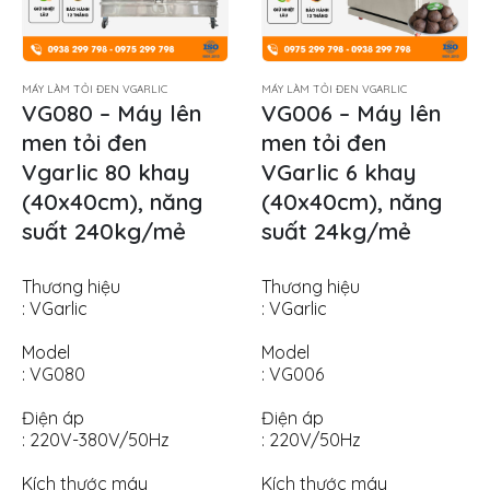
MÁY LÀM TỎI ĐEN VGARLIC
MÁY LÀM TỎI ĐEN VGARLIC
VG080 – Máy lên
VG006 – Máy lên
men tỏi đen
men tỏi đen
Vgarlic 80 khay
VGarlic 6 khay
(40x40cm), năng
(40x40cm), năng
suất 240kg/mẻ
suất 24kg/mẻ
Thương hiệu
Thương hiệu
: VGarlic
: VGarlic
Model
Model
: VG080
: VG006
Điện áp
Điện áp
: 220V-380V/50Hz
: 220V/50Hz
Kích thước máy
Kích thước máy