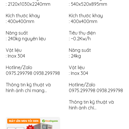
: 2120x1030x2240mm
: 540x520x895mm
Kích thước khay
Kích thước khay
: 400x400mm
: 400x400mm
Năng suất
Tiêu thụ điện
: 240kg nguyên liệu
: ~0.2Kw/h
Vật liệu
Năng suất
: Inox 304
: 24kg
Hotline/Zalo
Vật liệu
0975.299798 0938.299798
: Inox 304
Thông tin kỹ thuật và
Hotline/Zalo
hình ảnh chỉ mang…
0975.299798 0938.299798
Thông tin kỹ thuật và
hình ảnh chỉ…