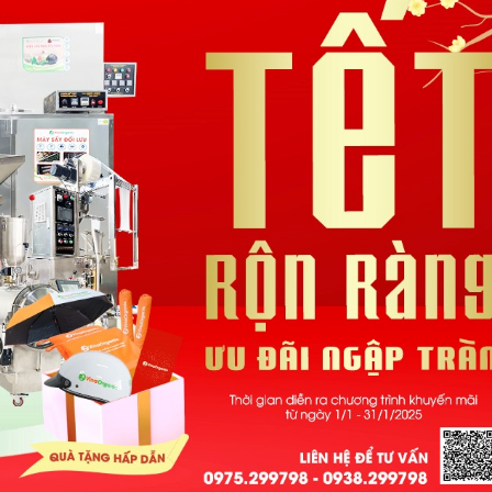
30 Tháng 7, 2026
6 Tháng 8, 2026
am dự hội
Công nghệ sữa chua hũ
VinaOrga
ơ
VinaOrganic – Giải pháp
thảo tại 
sản xuất sữa chua chuẩn
5 Tháng 8, 
vị, chất lượng cao
29 Tháng 7, 2026
àng –
Tháng 08
i từ
Ngập tràn
VinaOrganic tổng kết sự
VinaOrga
kiện Hội thảo Khoa học
1 Tháng 8, 2026
và Công nghệ chế biến
sau thu hoạch
há doanh
Bí quyết
29 Tháng 7, 2026
p ủ đa
thu nhờ 
ic
năng Vin
Khép lại hành trình
31 Tháng 7, 2026
Teambuilding 2026 – Kết
nối sức mạnh – Bứt phá
yền sản
Đầu tư d
thành công
rganic –
xuất muối
27 Tháng 7, 2026
lực sản
Nâng cao