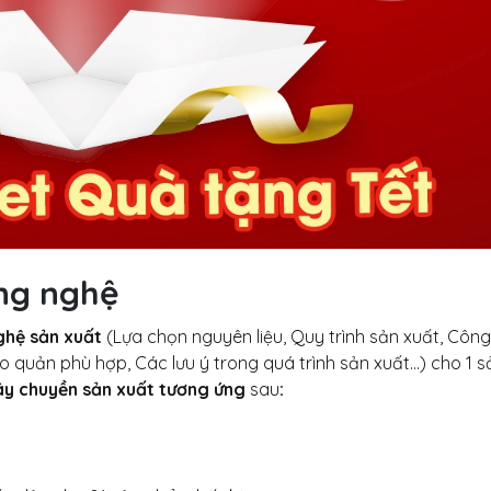
ông nghệ
ghệ sản xuất
(Lựa chọn nguyên liệu, Quy trình sản xuất, Công
ảo quản phù hợp, Các lưu ý trong quá trình sản xuất…) cho 1 s
dây chuyền sản xuất tương ứng
sau
: