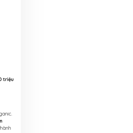
 triệu
ganic.
àn
 hành