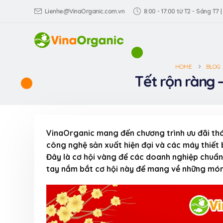
Lienhe@VinaOrganic.com.vn
8:00 - 17:00 từ T2 - Sáng T7 |
HOME
BLOG
Tết rộn ràng 
VinaOrganic mang đến chương trình ưu đãi th
công nghệ sản xuất hiện đại và các máy thiết b
Đây là cơ hội vàng để các doanh nghiệp chuẩn
tay nắm bắt cơ hội này để mang về những món 
VinaOrganic th
Triển lãm Dấu 
hiệu Việt tại TP
Dương)