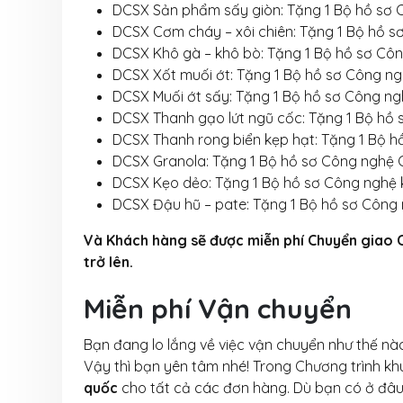
DCSX Sản phẩm sấy giòn: Tặng 1 Bộ hồ sơ 
DCSX Cơm cháy – xôi chiên: Tặng 1 Bộ hồ s
DCSX Khô gà – khô bò: Tặng 1 Bộ hồ sơ Côn
DCSX Xốt muối ớt: Tặng 1 Bộ hồ sơ Công ng
DCSX Muối ớt sấy: Tặng 1 Bộ hồ sơ Công ng
DCSX Thanh gạo lứt ngũ cốc: Tặng 1 Bộ hồ 
DCSX Thanh rong biển kẹp hạt: Tặng 1 Bộ h
DCSX Granola: Tặng 1 Bộ hồ sơ Công nghệ 
DCSX Kẹo dẻo: Tặng 1 Bộ hồ sơ Công nghệ 
DCSX Đậu hũ – pate: Tặng 1 Bộ hồ sơ Công 
Và Khách hàng sẽ được miễn phí Chuyển giao Cô
trở lên.
Miễn phí Vận chuyển
Bạn đang lo lắng về việc vận chuyển như thế nào
Vậy thì bạn yên tâm nhé! Trong Chương trình k
quốc
cho tất cả các đơn hàng. Dù bạn có ở đâu