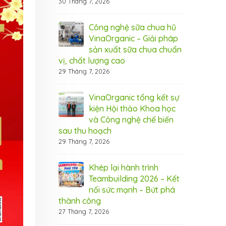
30 Tháng 7, 2026
6 Tháng 8, 20
nic tham dự hội
Công nghệ sữa chua hũ
Vin
Cần Thơ
VinaOrganic – Giải pháp
thả
sản xuất sữa chua chuẩn
2026
5 T
vị, chất lượng cao
29 Tháng 7, 2026
 rộn ràng –
Thá
 ưu đãi từ
Ngậ
nic
VinaOrganic tổng kết sự
Vin
kiện Hội thảo Khoa học
1 Tháng 8, 20
và Công nghệ chế biến
sau thu hoạch
 bứt phá doanh
Bí 
29 Tháng 7, 2026
máy hấp ủ đa
thu
aOrganic
năn
Khép lại hành trình
31 Tháng 7, 20
Teambuilding 2026 – Kết
nối sức mạnh – Bứt phá
ây chuyền sản
Đầu
thành công
 VinaOrganic –
xuấ
27 Tháng 7, 2026
 năng lực sản
Nân