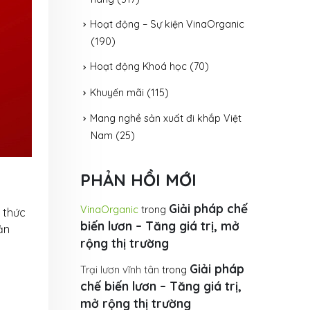
Hoạt động – Sự kiện VinaOrganic
(190)
Hoạt động Khoá học
(70)
Khuyến mãi
(115)
Mang nghề sản xuất đi khắp Việt
Nam
(25)
PHẢN HỒI MỚI
Giải pháp chế
VinaOrganic
trong
 thức
biến lươn – Tăng giá trị, mở
ản
rộng thị trường
Giải pháp
Trại lươn vĩnh tân
trong
chế biến lươn – Tăng giá trị,
mở rộng thị trường