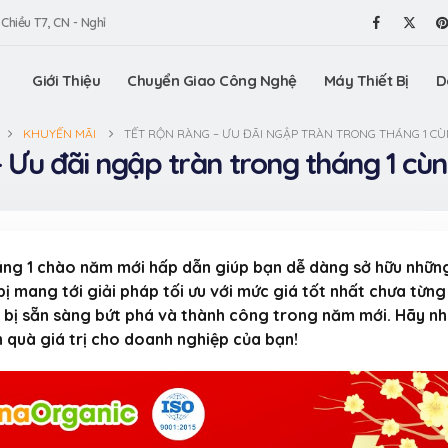
 Chiều T7, CN - Nghỉ
Giới Thiệu
Chuyển Giao Công Nghệ
Máy Thiết Bị
D
KHUYẾN MÃI
TẾT RỘN RÀNG – ƯU ĐÃI NGẬP TRÀN TRONG THÁNG 1 C
– Ưu đãi ngập tràn trong tháng 1 cù
áng 1 chào năm mới hấp dẫn giúp bạn dễ dàng sở hữu nhữn
ị mang tới giải pháp tối ưu với mức giá tốt nhất chưa từng
 bị sẵn sàng bứt phá và thành công trong năm mới. Hãy n
quà giá trị cho doanh nghiệp của bạn!
am gia
Máy vê trân châu
VinaOrga
ấn Thương
VinaOrganic, vê trân
Triển lã
.HCM (Bình
châu tròn đều, chất
hiệu Việt
lượng tuyệt hảo
Dương)