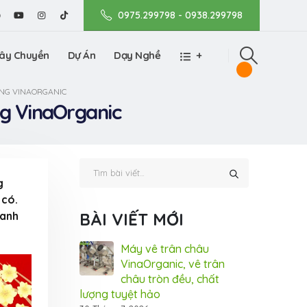
0975.299798 - 0938.299798
ây Chuyền
Dự Án
Dạy Nghề
+
ÙNG VINAORGANIC
ng VinaOrganic
g
 có.
hanh
BÀI VIẾT MỚI
nic tham gia
Máy vê trân châu
Vin
m Dấu ấn Thương
VinaOrganic, vê trân
Tri
 tại TP.HCM (Bình
châu tròn đều, chất
hiệ
lượng tuyệt hảo
Dương)