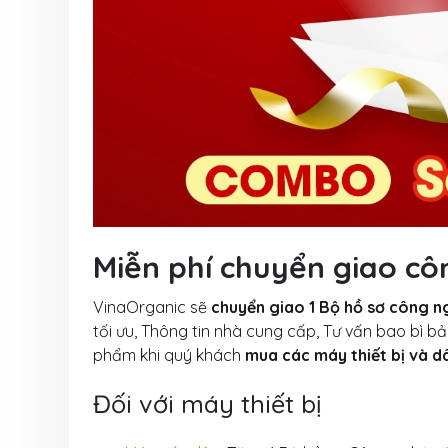
Miễn phí chuyển giao c
VinaOrganic sẽ
chuyển giao 1 Bộ hồ sơ công n
tối ưu, Thông tin nhà cung cấp, Tư vấn bao bì b
phẩm khi quý khách
mua các máy thiết bị và 
Đối với máy thiết bị