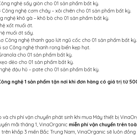
Công nghệ sấy giòn cho 01 sản phẩm bất kỳ.
ơ Công nghệ cơm cháy – xôi chiên cho 01 sản phẩm bất kỳ.
g nghệ khô gà – khô bò cho 01 sản phẩm bất kỳ.
hệ xốt muối ớt.
hệ muối ớt sấy.
sơ Công nghệ thanh gạo lứt ngũ cốc cho 01 sản phẩm bất kỳ.
ồ sơ Công nghệ thanh rong biển kẹp hạt.
Granola cho 01 sản phẩm bất kỳ.
kẹo dẻo cho 01 sản phẩm bất kỳ.
nghệ đậu hũ – pate cho 01 sản phẩm bất kỳ.
ng nghệ 1 sản phẩm tận nơi khi đơn hàng có giá trị từ 500
 và chi phí vận chuyển phát sinh khi mua Máy thiết bị VinaOr
huyến mãi tháng 1, VinaOrganic
miễn phí vận chuyển trên to
 trên khắp 3 miền Bắc Trung Nam, VinaOrganic sẽ luôn đồng