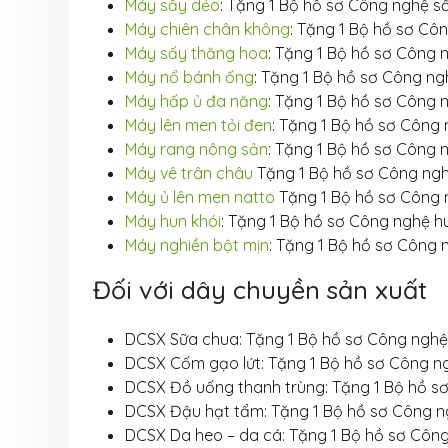
Máy sấy dẻo
: Tặng 1 Bộ hồ sơ Công nghệ s
Máy chiên chân không
: Tặng 1 Bộ hồ sơ Cô
Máy sấy thăng hoa
: Tặng 1 Bộ hồ sơ Công 
Máy nổ bánh ống
: Tặng 1 Bộ hồ sơ Công ng
Máy hấp ủ đa năng
: Tặng 1 Bộ hồ sơ Công 
Máy lên men tỏi đen
: Tặng 1 Bộ hồ sơ Công 
Máy rang nông sản
: Tặng 1 Bộ hồ sơ Công 
Máy vê trân châu
Tặng 1 Bộ hồ sơ Công ngh
Máy ủ lên men natto
Tặng 1 Bộ hồ sơ Công 
Máy hun khói
: Tặng 1 Bộ hồ sơ Công nghệ h
Máy nghiền bột mịn
: Tặng 1 Bộ hồ sơ Công 
Đối với dây chuyền sản xuất
DCSX Sữa chua: Tặng 1 Bộ hồ sơ Công nghệ
DCSX Cốm gạo lứt: Tặng 1 Bộ hồ sơ Công ng
DCSX Đồ uống thanh trùng: Tặng 1 Bộ hồ s
DCSX Đậu hạt tẩm: Tặng 1 Bộ hồ sơ Công n
DCSX Da heo – da cá: Tặng 1 Bộ hồ sơ Côn