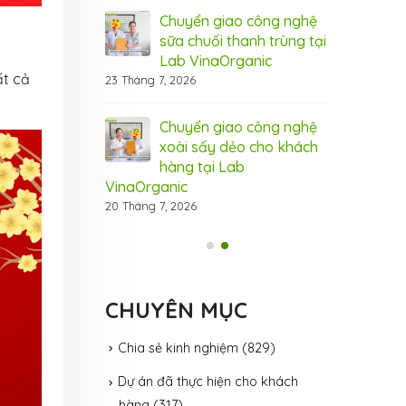
 cầu thị trường
xuất, đáp ứ
Chuyển giao công nghệ
31 Tháng 7, 20
sữa chuối thanh trùng tại
Lab VinaOrganic
ệ hạt điều tẩm
Côn
ất cả
23 Tháng 7, 2026
ganic – đột phá
vị 
cho thị trường
hươ
Chuyển giao công nghệ
31 Tháng 7, 20
xoài sấy dẻo cho khách
hàng tại Lab
VinaOrganic
20 Tháng 7, 2026
CHUYÊN MỤC
Chia sẻ kinh nghiệm
(829)
Dự án đã thực hiện cho khách
hàng
(317)