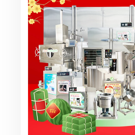
6 Tháng 8, 2026
VinaOrganic th
thảo tại Cần Th
5 Tháng 8, 2026
Tháng 08 rộn r
Ngập tràn ưu đã
VinaOrganic
1 Tháng 8, 2026
Bí quyết bứt p
thu nhờ máy hấ
năng VinaOrgan
31 Tháng 7, 2026
Đầu tư dây chu
xuất muối VinaO
Nâng cao năng 