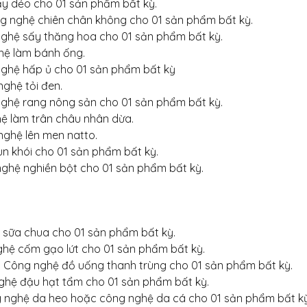
ấy dẻo cho 01 sản phẩm bất kỳ.
ng nghệ chiên chân không cho 01 sản phẩm bất kỳ.
nghệ sấy thăng hoa cho 01 sản phẩm bất kỳ.
hệ làm bánh ống.
nghệ hấp ủ cho 01 sản phẩm bất kỳ
nghệ tỏi đen.
nghệ rang nông sản cho 01 sản phẩm bất kỳ.
ệ làm trân châu nhân dừa.
nghệ lên men natto.
un khói cho 01 sản phẩm bất kỳ.
nghệ nghiền bột cho 01 sản phẩm bất kỳ.
 sữa chua cho 01 sản phẩm bất kỳ.
hệ cốm gạo lứt cho 01 sản phẩm bất kỳ.
ơ Công nghệ đồ uống thanh trùng cho 01 sản phẩm bất kỳ.
ghệ đậu hạt tẩm cho 01 sản phẩm bất kỳ.
g nghệ da heo hoặc công nghệ da cá cho 01 sản phẩm bất kỳ