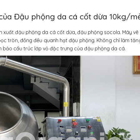
 của Đậu phộng da cá cốt dừa 10kg/m
ản xuất đậu phộng da cá cốt dừa, đậu phộng socola. Máy vê
 bọc tròn, đồng đều quanh hạt đậu phộng. Không chỉ làm tăng
bảo cấu trúc lớp vỏ đặc trưng của đậu phộng da cá.