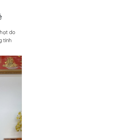
ẻ
 hạt do
 tính