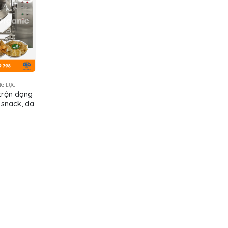
G LỤC
trộn dạng
 snack, da