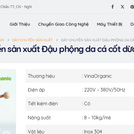
 Chiều T7, CN - Nghỉ
Giới Thiệu
Chuyển Giao Công Nghệ
Máy Thiết Bị
D
ẨM
DÂY CHUYỀN SẢN XUẤT
DÂY CHUYỀN SẢN XUẤT ĐẬU PHỘNG DA CÁ
n sản xuất Đậu phộng da cá cốt d
Thương hiệu
: VinaOrganic
Điện áp
: 220V – 380V/50Hz
Tiết kiệm điện
: Có
Năng suất
: 8 – 10kg/mẻ
Vật liệu
: Inox 304