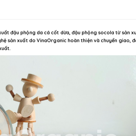
uất đậu phộng da cá cốt dừa, đậu phộng socola từ sản x
ghệ sản xuất do VinaOrganic hoàn thiện và chuyển giao, 
xuất.