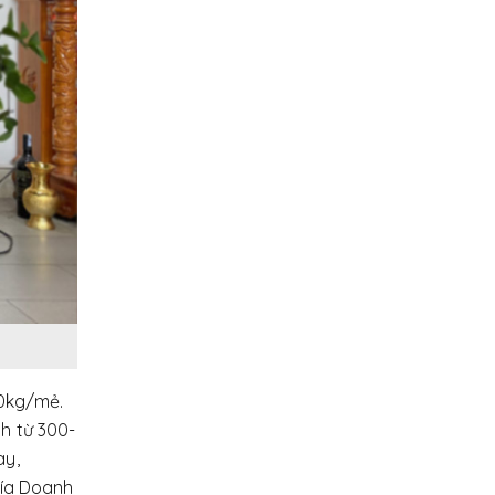
10kg/mẻ.
h từ 300-
ày,
hía Doanh