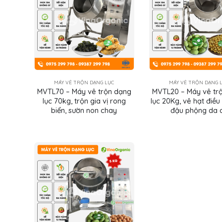
MÁY VÊ TRỘN DẠNG LỤC
MÁY VÊ TRỘN DẠNG 
MVTL70 – Máy vê trộn dạng
MVTL20 – Máy vê tr
lục 70kg, trộn gia vị rong
lục 20Kg, vê hạt điều
biển, sườn non chay
đậu phộng da 