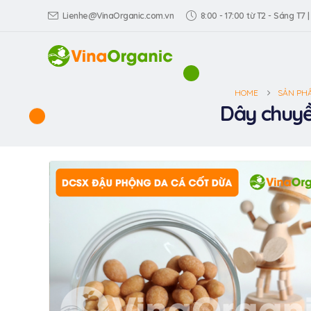
Lienhe@VinaOrganic.com.vn
8:00 - 17:00 từ T2 - Sáng T7 |
HOME
SẢN PH
Dây chuyề