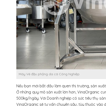
Máy Vê đậu phộng da cá Công Nghiệp
Nếu bạn mới bắt đầu làm quen thị trường, sản xuất
Ở những quy mô sản xuất lớn hơn, VinaOrganic cun
500kg/ngày. Với Doanh nghiệp có sức tiêu thụ sản
VinaOrganic sẽ tư vấn chuyên sâu, tùy thuộc vào đ