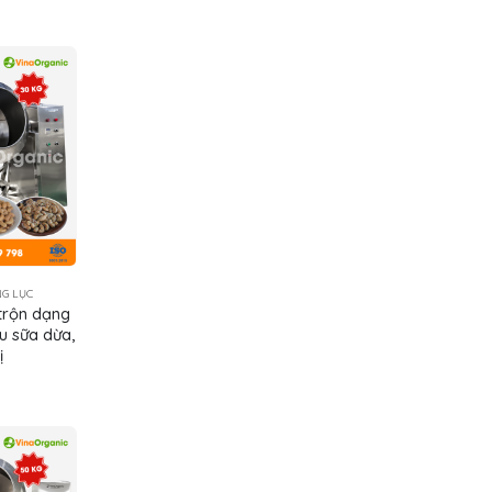
G LỤC
trộn dạng
u sữa dừa,
ị