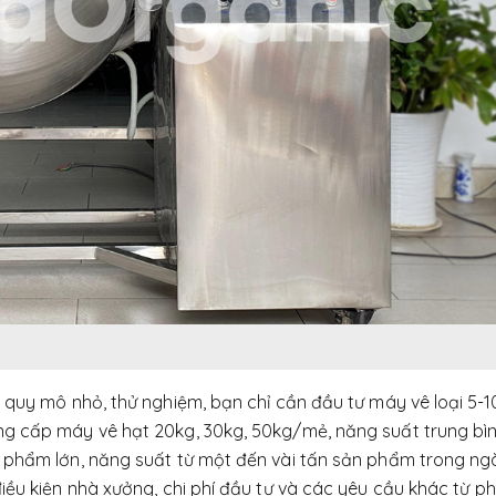
 quy mô nhỏ, thử nghiệm, bạn chỉ cần đầu tư máy vê loại 5-
g cấp máy vê hạt 20kg, 30kg, 50kg/mẻ, năng suất trung bìn
 phẩm lớn, năng suất từ một đến vài tấn sản phẩm trong ng
iều kiện nhà xưởng, chi phí đầu tư và các yêu cầu khác từ p