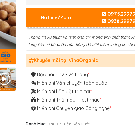
0975.2997
Hotline/Zalo
0938.2997
Thông tin kỹ thuật và hình ảnh chỉ mang tính chất tham kh
lòng liên hệ bộ phận bán hàng để biết thêm thông tin chi ti
Khuyến mãi tại VinaOrganic
Bảo hành 12 - 24 tháng
*
Miễn phí Vận chuyển toàn quốc
Miễn phí Lắp đặt tận nơi
*
Miễn phí Thử mẫu - Test máy
*
Miễn phí Chuyển giao Công nghệ
*
Danh Mục:
Dây Chuyền Sản Xuất