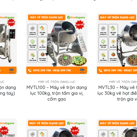
LỤC
MÁY VÊ TRỘN DẠNG LỤC
MÁY VÊ TRỘN DẠN
ộn dạng
MVTL100 – Máy vê trộn dạng
MVTL30 – Máy vê 
ng tay)
lục 100kg, trộn tẩm gia vị,
lục 30kg vê hạt điề
cốm gạo
trộn gia v