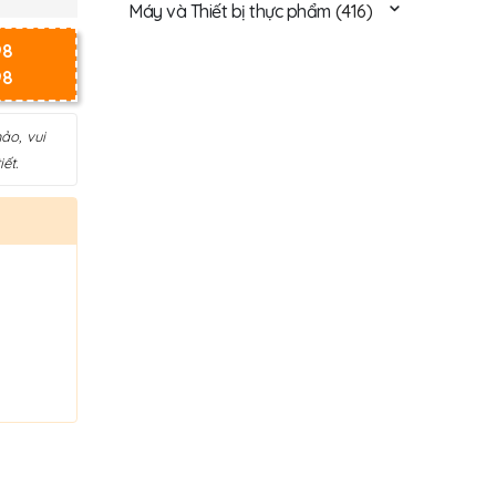
Máy và Thiết bị thực phẩm
(416)
98
98
ảo, vui
ết.