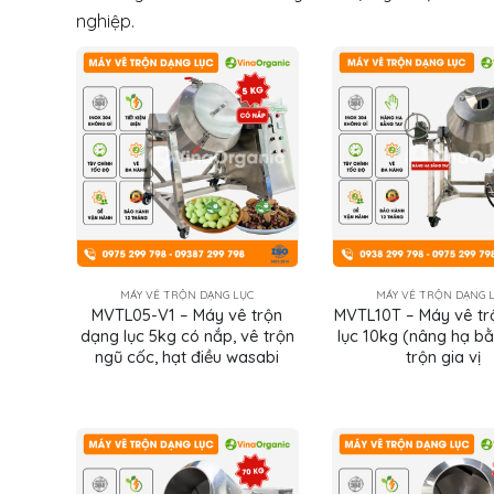
nghiệp.
MÁY VÊ TRỘN DẠNG LỤC
MÁY VÊ TRỘN DẠNG 
MVTL05-V1 – Máy vê trộn
MVTL10T – Máy vê tr
dạng lục 5kg có nắp, vê trộn
lục 10kg (nâng hạ bằ
ngũ cốc, hạt điều wasabi
trộn gia vị