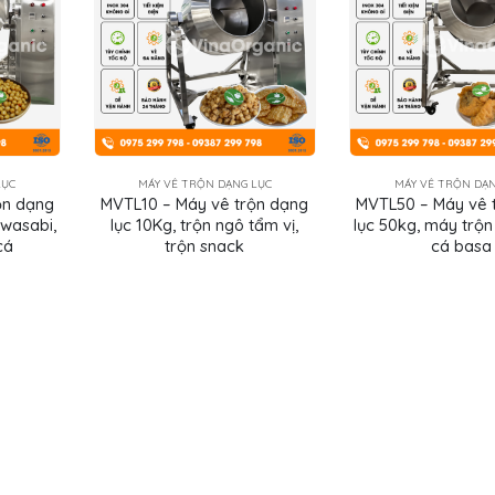
LỤC
MÁY VÊ TRỘN DẠNG LỤC
MÁY VÊ TRỘN DẠN
ộn dạng
MVTL10 – Máy vê trộn dạng
MVTL50 – Máy vê 
 wasabi,
lục 10Kg, trộn ngô tẩm vị,
lục 50kg, máy trộn
cá
trộn snack
cá basa