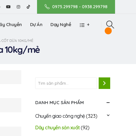
0975.299798 - 0938.299798
ây Chuyền
Dự Án
Dạy Nghề
+
 CỐT DỪA 10KG/MẺ
ừa 10kg/mẻ
DANH MỤC SẢN PHẨM
Chuyển giao công nghệ
(323)
Dây chuyền sản xuất
(92)