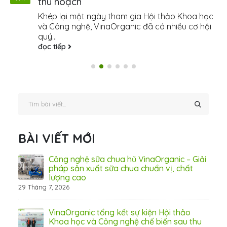
thu hoạch
Khép lại một ngày tham gia Hội thảo Khoa học
và Công nghệ, VinaOrganic đã có nhiều cơ hội
quý...
đọc tiếp
BÀI VIẾT MỚI
 Thơ
Công nghệ sữa chua hũ VinaOrganic – Giải
pháp sản xuất sữa chua chuẩn vị, chất
lượng cao
29 Tháng 7, 2026
 từ
VinaOrganic tổng kết sự kiện Hội thảo
Khoa học và Công nghệ chế biến sau thu