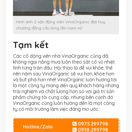
Hình ảnh 2 vận động viên VinaOrganic đạt huy
chương đồng cầu lông đôi nam nữ
Tạm kết
Các cổ động viên nhà VinaOrganic cũng đã
không ngại nắng mưa luôn theo sát cố vũ nhiệt
tình từng trận đấu. Hội thao là để vui khỏe, thế
nên năm sau VinaOrganic sẽ vui hơn, khỏe hơn
và bứt phá hơn nhé! VinaOrganic luôn hướng tới
là một công ty mang đến quý khách hàng những
trải nghiệm và chất lượng hơn so với giá trị sản
phẩm chúng tôi cung cấp, nhưng bên cạnh đó
VinaOrganic cũng luôn hướng đến là một công
ty có môi trường làm việc đáng mơ ước.
0975.299798
Hotline/Zalo
0938.299798