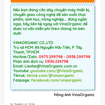
Nếu bạn đang cần dây chuyền máy thiết bị,
chuyển giao công nghệ để sản xuất thực
phẩm, sinh học, nông nghiệp... đừng ngần
ngại, hãy liên hệ ngay với VinaOrganic để
được tư vấn miễn phí theo thông tin bên
dưới:
VINAORGANIC CO.,LTD
Trụ sở HCM: 86 Nguyễn Hữu Tiến, P. Tây
Thạnh, TP.HCM
Hotline/Zalo:
0975.299798 - 0938.299798
Phản ánh dịch vụ:
0936.224798
Email: Lienhe@VinaOrganic.com.vn
Youtube:
youtube.com/@VinaOrganic
Tiktok:
tiktok.com/@vinaorganic
Fanpage:
facebook.com/vinaorganic
Hồng Anh VinaOrganic
16 THÁNG 8, 2024