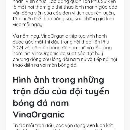
nhân, Viên chức, Lao động quận Tân Phú. Sự kiện
là một nơi tham gia thể thao lành mạnh giúp các
vận động viên của các đơn vị tích cực rèn luyện,
tập luyện thể thao hăng say sau những giờ làm
việc mỗi ngày.
Và năm nay, VinaOrganic tiếp tục vinh hạnh
được góp mặt thi đấu trong hội thao Tân Phú
2024 với bộ môn bóng đá nam, nữ và cầu lông
nam, nữ. VinaOrganic đã suất sắc đạt huy
chương đồng cầu lông đôi nam nữ và tiếp nối hội
thao diễn ra với môn bóng đá.
Hình ảnh trong những
trận đấu của đội tuyển
bóng đá nam
VinaOrganic
Trước mỗi trận đấu, các vận động viên luôn kết