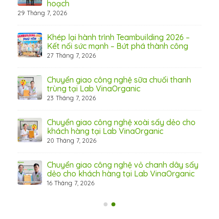
hoạch
29 Tháng 7, 2026
hấp
Khép lại hành trình Teambuilding 2026 –
Kết nối sức mạnh – Bứt phá thành công
27 Tháng 7, 2026
Chuyển giao công nghệ sữa chuối thanh
31 Th
trùng tại Lab VinaOrganic
23 Tháng 7, 2026
c –
Chuyển giao công nghệ xoài sấy dẻo cho
khách hàng tại Lab VinaOrganic
20 Tháng 7, 2026
n
Chuyển giao công nghệ vỏ chanh dây sấy
dẻo cho khách hàng tại Lab VinaOrganic
16 Tháng 7, 2026