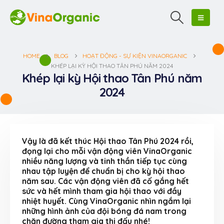
HOME
BLOG
HOẠT ĐỘNG - SỰ KIỆN VINAORGANIC
KHÉP LẠI KỲ HỘI THAO TÂN PHÚ NĂM 2024
Khép lại kỳ Hội thao Tân Phú năm
2024
Vậy là đã kết thúc Hội thao Tân Phú 2024 rồi,
đọng lại cho mỗi vận động viên VinaOrganic
nhiều năng lượng và tinh thần tiếp tục cùng
nhau tập luyện để chuẩn bị cho kỳ hội thao
năm sau. Các vận động viên đã cố gắng hết
sức và hết mình tham gia hội thao với đầy
nhiệt huyết. Cùng VinaOrganic nhìn ngắm lại
những hình ảnh của đội bóng đá nam trong
chặn đường tham gia thi đấu nhé!