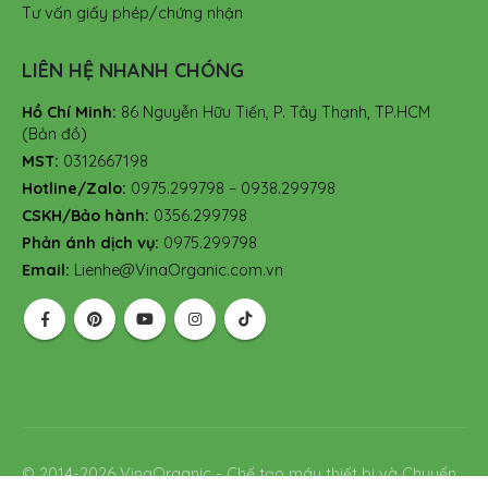
Tư vấn giấy phép/chứng nhận
LIÊN HỆ NHANH CHÓNG
Hồ Chí Minh:
86 Nguyễn Hữu Tiến, P. Tây Thạnh, TP.HCM
(Bản đồ)
MST:
0312667198
Hotline/Zalo:
0975.299798 – 0938.299798
CSKH/Bảo hành:
0356.299798
Phản ánh dịch vụ:
0975.299798
Email:
Lienhe@VinaOrganic.com.vn
© 2014-2026 VinaOrganic - Chế tạo máy thiết bị và Chuyển