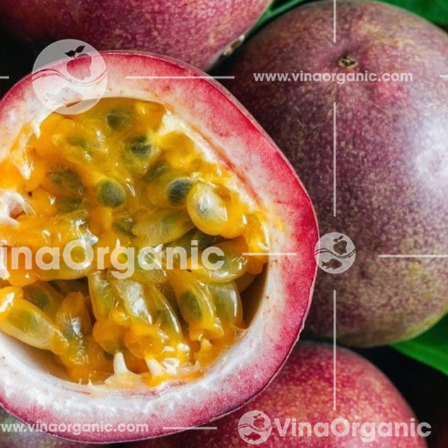
8 Tháng 8, 2026
Máy vê t
VinaOrganic tham gia
VinaOrgan
Triển lãm Dấu ấn Thương
châu tròn
hiệu Việt tại TP.HCM (Bình
lượng tuyệt hảo
Dương)
30 Tháng 7, 2026
6 Tháng 8, 2026
Công ngh
VinaOrganic tham dự hội
VinaOrgan
thảo “Nâng tầm giá trị
sản xuất
nông sản” diễn ra tại Cần
vị, chất lượng ca
Thơ
29 Tháng 7, 2026
5 Tháng 8, 2026
VinaOrgan
Tháng 08 rộn ràng –
kiện Hội 
Ngập tràn ưu đãi từ
và Công 
VinaOrganic
sau thu hoạch
1 Tháng 8, 2026
29 Tháng 7, 2026