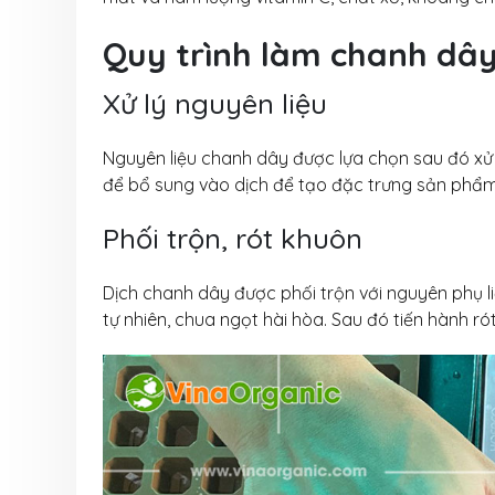
Quy trình làm chanh dâ
Xử lý nguyên liệu
Nguyên liệu chanh dây được lựa chọn sau đó xử lý
để bổ sung vào dịch để tạo đặc trưng sản phẩm
Phối trộn, rót khuôn
Dịch chanh dây được phối trộn với nguyên phụ 
tự nhiên, chua ngọt hài hòa. Sau đó tiến hành r