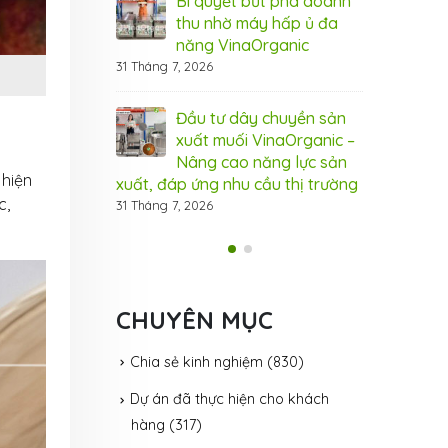
hành trình
Bí quyết bứt phá doanh
Khé
ing 2026 – Kết
thu nhờ máy hấp ủ đa
Tea
ạnh – Bứt phá
năng VinaOrganic
nối
thành công
31 Tháng 7, 2026
27 Tháng 7, 2
Đầu tư dây chuyền sản
iao công nghệ
xuất muối VinaOrganic –
Chu
 thanh trùng tại
Nâng cao năng lực sản
sữa
hiện
Organic
xuất, đáp ứng nhu cầu thị trường
Lab
c,
31 Tháng 7, 2026
23 Tháng 7, 2
CHUYÊN MỤC
Chia sẻ kinh nghiệm
(830)
Dự án đã thực hiện cho khách
hàng
(317)