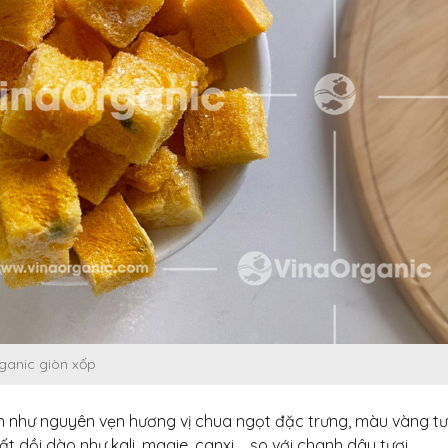
ganic giòn xốp
 như nguyên vẹn hương vị chua ngọt đặc trưng, màu vàng tư
 dồi dào như kali, magie, canxi,… so với chanh dây tươi.