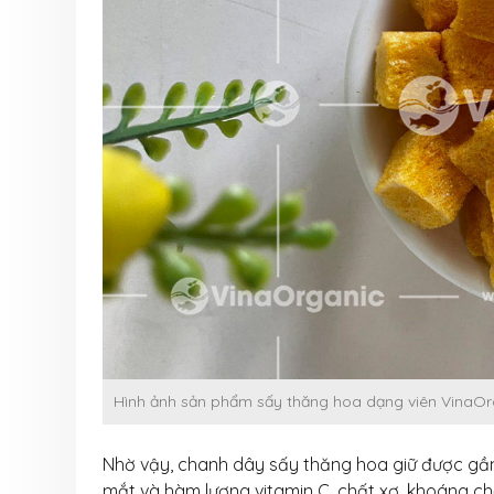
Hình ảnh sản phẩm sấy thăng hoa dạng viên VinaOr
Nhờ vậy, chanh dây sấy thăng hoa giữ được gần
mắt và hàm lượng vitamin C, chất xơ, khoáng chất