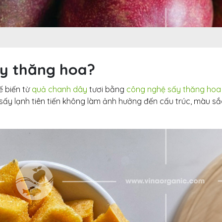
Bí quyết bứt phá doanh
Khép lại 
thu nhờ máy hấp ủ đa
Teambuild
năng VinaOrganic
nối sức m
thành công
31 Tháng 7, 2026
27 Tháng 7, 2026
Đầu tư dây chuyền sản
ấy thăng hoa?
xuất muối VinaOrganic –
Chuyển g
Nâng cao năng lực sản
sữa chuối
 biến từ
quả chanh dây
tươi bằng
công nghệ sấy thăng hoa
xuất, đáp ứng nhu cầu thị trường
Lab Vina
ấy lạnh tiên tiến không làm ảnh hưởng đến cấu trúc, màu sắ
31 Tháng 7, 2026
23 Tháng 7, 2026