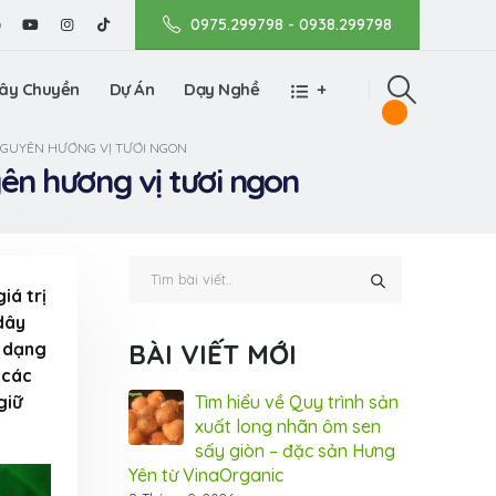
0975.299798 - 0938.299798
ây Chuyền
Dự Án
Dạy Nghề
+
 NGUYÊN HƯƠNG VỊ TƯƠI NGON
yên hương vị tươi ngon
iá trị
dây
a dạng
BÀI VIẾT MỚI
 các
giữ
ệ hạt điều tẩm
Tìm hiểu về Quy trình sản
Côn
ganic – đột phá
xuất long nhãn ôm sen
vị 
cho thị trường
sấy giòn – đặc sản Hưng
hươ
Yên từ VinaOrganic
31 Tháng 7, 20