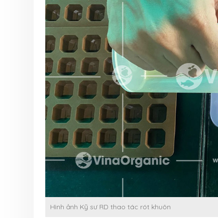
Hình ảnh Kỹ sư RD thao tác rót khuôn