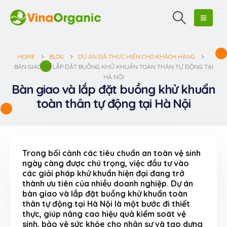
HOME
BLOG
DỰ ÁN ĐÃ THỰC HIỆN CHO KHÁCH HÀNG
BÀN GIAO VÀ LẮP ĐẶT BUỒNG KHỬ KHUẨN TOÀN THÂN TỰ ĐỘNG TẠI
HÀ NỘI
Bàn giao và lắp đặt buồng khử khuẩn
toàn thân tự động tại Hà Nội
Trong bối cảnh các tiêu chuẩn an toàn vệ sinh
ngày càng được chú trọng, việc đầu tư vào
các giải pháp khử khuẩn hiện đại đang trở
thành ưu tiên của nhiều doanh nghiệp. Dự án
bàn giao và lắp đặt buồng khử khuẩn toàn
thân tự động tại Hà Nội là một bước đi thiết
thực, giúp nâng cao hiệu quả kiểm soát vệ
sinh, bảo vệ sức khỏe cho nhân sự và tạo dựng