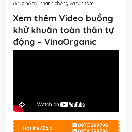
được hỗ trợ nhanh chóng và tận tâm.
Xem thêm Video buồng
khử khuẩn toàn thân tự
động – VinaOrganic
0975.299798
Hotline/Zalo
0938.299798