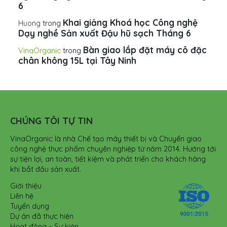
6
Khai giảng Khoá học Công nghệ
Huong
trong
Dạy nghề Sản xuất Đậu hũ sạch Tháng 6
Bàn giao lắp đặt máy cô đặc
VinaOrganic
trong
chân không 15L tại Tây Ninh
CHÚNG TÔI TỰ TIN
VinaOrganic là nhà Chế tạo máy thiết bị và Chuyển giao
công nghệ thực phẩm chuyên nghiệp từ năm 2014. Hướng tới
sự tiện lợi, an toàn, tiết kiệm và phát triển cho khách hàng
khi bắt đầu sản xuất.
Giới thiệu
Liên hệ
Tuyển dụng
Dự án đã thực hiện
Hoạt động – Sự kiện