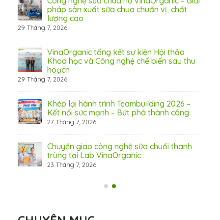
Công nghệ sữa chua hũ VinaOrganic – Giải
 tầm
pháp sản xuất sữa chua chuẩn vị, chất
lượng cao
29 Tháng 7, 2026
 từ
VinaOrganic tổng kết sự kiện Hội thảo
Khoa học và Công nghệ chế biến sau thu
hoạch
29 Tháng 7, 2026
hấp
Khép lại hành trình Teambuilding 2026 –
Kết nối sức mạnh – Bứt phá thành công
27 Tháng 7, 2026
Chuyển giao công nghệ sữa chuối thanh
trùng tại Lab VinaOrganic
23 Tháng 7, 2026
31 Th
CHUYÊN MỤC