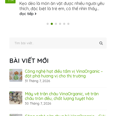
Th4
Kẹo dẻo là món ăn vặt được nhiều người yêu
thích, đặc biệt là trẻ em, có thể nhìn thấy...
đọc tiếp
BÀI VIẾT MỚI
hãn
Công nghệ hạt điều tẩm vị VinaOrganic –
ừ
đột phá hương vị cho thị trường
31 Tháng 7, 2026
8 Thá
Máy vê trân châu VinaOrganic, vê trân
ấn
châu tròn đều, chất lượng tuyệt hảo
ơng)
30 Tháng 7, 2026