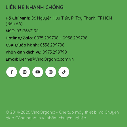
LIÊN HỆ NHANH CHÓNG
Hồ Chí Minh:
86 Nguyễn Hữu Tiến, P. Tây Thạnh, TP.HCM
(Bản đồ)
MST:
0312667198
Hotline/Zalo:
0975.299798 – 0938.299798
CSKH/Bảo hành:
0356.299798
Phản ánh dịch vụ:
0975.299798
Email:
Lienhe@VinaOrganic.com.vn
© 2014-2026 VinaOrganic - Chế tạo máy thiết bị và Chuyển
giao Công nghệ thực phẩm chuyên nghiệp.