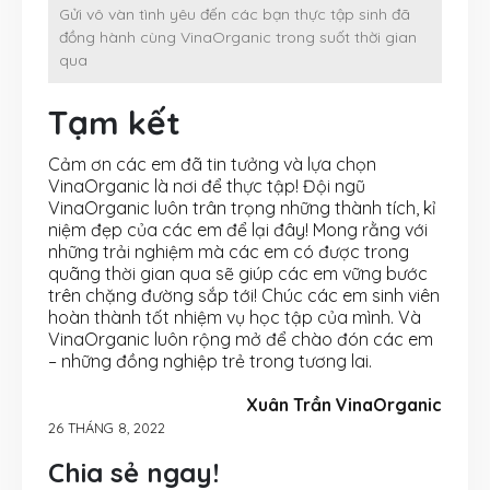
Gửi vô vàn tình yêu đến các bạn thực tập sinh đã
đồng hành cùng VinaOrganic trong suốt thời gian
qua
Tạm kết
Cảm ơn các em đã tin tưởng và lựa chọn
VinaOrganic là nơi để thực tập! Đội ngũ
VinaOrganic luôn trân trọng những thành tích, kỉ
niệm đẹp của các em để lại đây! Mong rằng với
những trải nghiệm mà các em có được trong
quãng thời gian qua sẽ giúp các em vững bước
trên chặng đường sắp tới! Chúc các em sinh viên
hoàn thành tốt nhiệm vụ học tập của mình. Và
VinaOrganic luôn rộng mở để chào đón các em
– những đồng nghiệp trẻ trong tương lai.
Xuân Trần VinaOrganic
26 THÁNG 8, 2022
Chia sẻ ngay!