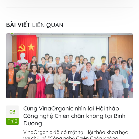
BÀI VIẾT
LIÊN QUAN
Cùng VinaOrganic nhìn lại Hội thảo
03
Công nghệ Chiên chân không tại Bình
Th12
Dương
VinaOrganic đã có mặt tại Hội thảo khoa học
với chủ đề “Công nghệ Chiên Chân Không –