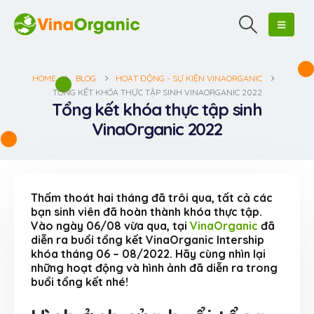
HOME
BLOG
HOẠT ĐỘNG - SỰ KIỆN VINAORGANIC
TỔNG KẾT KHÓA THỰC TẬP SINH VINAORGANIC 2022
Tổng kết khóa thực tập sinh
VinaOrganic 2022
Thấm thoát hai tháng đã trôi qua, tất cả các
bạn sinh viên đã hoàn thành khóa thực tập.
Vào ngày 06/08 vừa qua, tại
VinaOrganic
đã
diễn ra buổi tổng kết VinaOrganic Intership
khóa tháng 06 – 08/2022. Hãy cùng nhìn lại
những hoạt động và hình ảnh đã diễn ra trong
buổi tổng kết nhé!