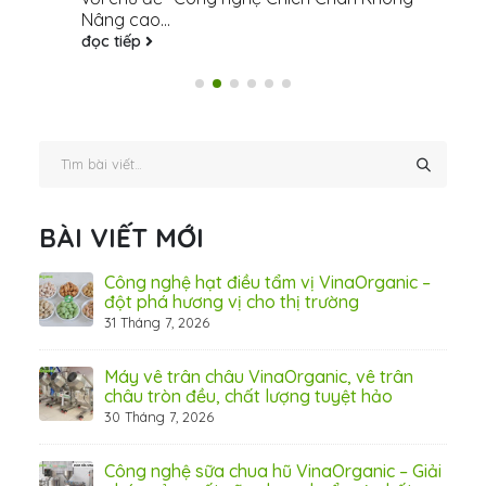
Nâng cao...
đọc tiếp
BÀI VIẾT MỚI
hãn
Công nghệ hạt điều tẩm vị VinaOrganic –
ừ
đột phá hương vị cho thị trường
31 Tháng 7, 2026
8 Thá
Máy vê trân châu VinaOrganic, vê trân
ấn
châu tròn đều, chất lượng tuyệt hảo
ơng)
30 Tháng 7, 2026
Công nghệ sữa chua hũ VinaOrganic – Giải