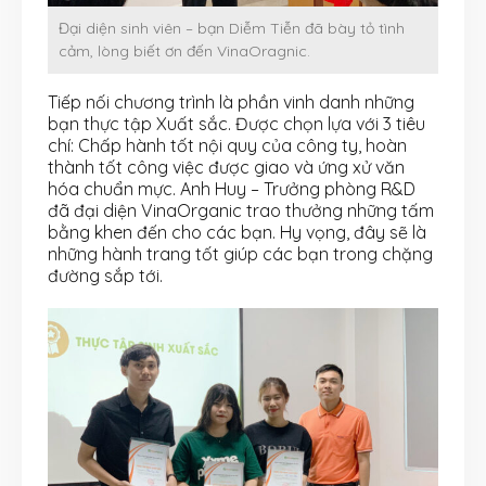
Đại diện sinh viên – bạn Diễm Tiễn đã bày tỏ tình
cảm, lòng biết ơn đến VinaOragnic.
Tiếp nối chương trình là phần vinh danh những
bạn thực tập Xuất sắc. Được chọn lựa với 3 tiêu
chí: Chấp hành tốt nội quy của công ty, hoàn
thành tốt công việc được giao và ứng xử văn
hóa chuẩn mực. Anh Huy – Trưởng phòng R&D
đã đại diện VinaOrganic trao thưởng những tấm
bằng khen đến cho các bạn. Hy vọng, đây sẽ là
những hành trang tốt giúp các bạn trong chặng
đường sắp tới.