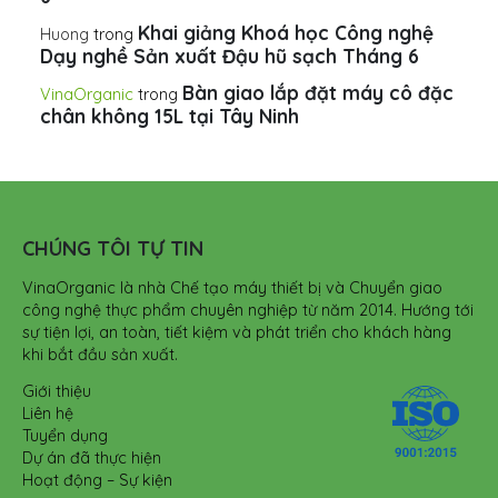
Khai giảng Khoá học Công nghệ
Huong
trong
Dạy nghề Sản xuất Đậu hũ sạch Tháng 6
Bàn giao lắp đặt máy cô đặc
VinaOrganic
trong
chân không 15L tại Tây Ninh
CHÚNG TÔI TỰ TIN
VinaOrganic là nhà Chế tạo máy thiết bị và Chuyển giao
công nghệ thực phẩm chuyên nghiệp từ năm 2014. Hướng tới
sự tiện lợi, an toàn, tiết kiệm và phát triển cho khách hàng
khi bắt đầu sản xuất.
Giới thiệu
Liên hệ
Tuyển dụng
Dự án đã thực hiện
Hoạt động – Sự kiện