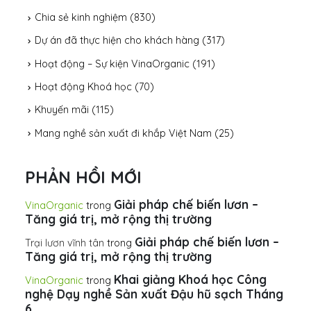
Chia sẻ kinh nghiệm
(830)
Dự án đã thực hiện cho khách hàng
(317)
Hoạt động – Sự kiện VinaOrganic
(191)
Hoạt động Khoá học
(70)
Khuyến mãi
(115)
Mang nghề sản xuất đi khắp Việt Nam
(25)
PHẢN HỒI MỚI
Giải pháp chế biến lươn –
VinaOrganic
trong
Tăng giá trị, mở rộng thị trường
Giải pháp chế biến lươn –
Trại lươn vĩnh tân
trong
Tăng giá trị, mở rộng thị trường
Khai giảng Khoá học Công
VinaOrganic
trong
nghệ Dạy nghề Sản xuất Đậu hũ sạch Tháng
6