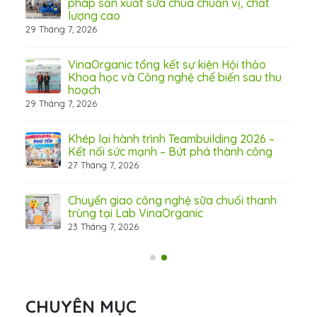
 tầm
pháp sản xuất sữa chua chuẩn vị, chất
lượng cao
29 Tháng 7, 2026
 từ
VinaOrganic tổng kết sự kiện Hội thảo
Khoa học và Công nghệ chế biến sau thu
hoạch
29 Tháng 7, 2026
hấp
Khép lại hành trình Teambuilding 2026 –
Kết nối sức mạnh – Bứt phá thành công
27 Tháng 7, 2026
Chuyển giao công nghệ sữa chuối thanh
trùng tại Lab VinaOrganic
23 Tháng 7, 2026
31 Th
CHUYÊN MỤC