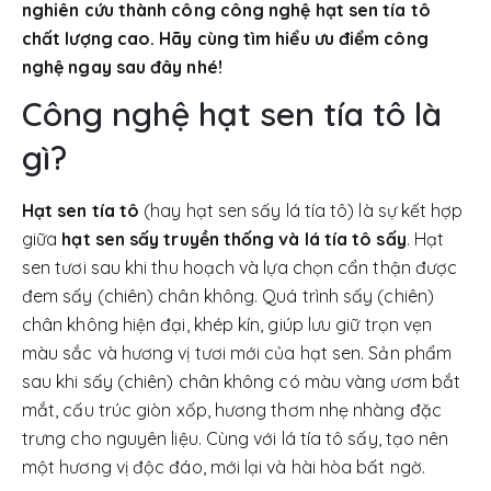
nghiên cứu thành công công nghệ hạt sen tía tô
chất lượng cao. Hãy cùng tìm hiểu ưu điểm công
nghệ ngay sau đây nhé!
Công nghệ hạt sen tía tô là
gì?
Hạt sen tía tô
(hay hạt sen sấy lá tía tô) là sự kết hợp
giữa
hạt sen sấy truyền thống và lá tía tô sấy
. Hạt
sen tươi sau khi thu hoạch và lựa chọn cẩn thận được
đem sấy (chiên) chân không. Quá trình sấy (chiên)
chân không hiện đại, khép kín, giúp lưu giữ trọn vẹn
màu sắc và hương vị tươi mới của hạt sen. Sản phẩm
sau khi sấy (chiên) chân không có màu vàng ươm bắt
mắt, cấu trúc giòn xốp, hương thơm nhẹ nhàng đặc
trưng cho nguyên liệu. Cùng với lá tía tô sấy, tạo nên
một hương vị độc đáo, mới lại và hài hòa bất ngờ.