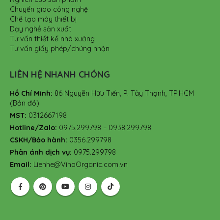
Chuyển giao công nghệ
Chế tạo máy thiết bị
Dạy nghề sản xuất
Tư vấn thiết kế nhà xưởng
Tư vấn giấy phép/chứng nhận
LIÊN HỆ NHANH CHÓNG
Hồ Chí Minh:
86 Nguyễn Hữu Tiến, P. Tây Thạnh, TP.HCM
(Bản đồ)
MST:
0312667198
Hotline/Zalo:
0975.299798 – 0938.299798
CSKH/Bảo hành:
0356.299798
Phản ánh dịch vụ:
0975.299798
Email:
Lienhe@VinaOrganic.com.vn