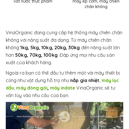
vắt nước thực phẩm
máy ép cơm, máy chiên
chân không
VinaOrganic đang cung cấp hệ thống máy chiên chân
không với năng suất đa dạng. Từ máy chiên chân
không
1kg, 5kg, 10kg, 20kg, 30kg
đến năng suất lớn
hơn
50kg, 70kg, 100kg
. Đáp ứng mọi nhu cầu sản
xuất của khách hàng.
Ngoài ra bạn có thể đầu tư thêm một vài máy thiết bị
cũng như vật dụng hỗ trợ như
nắp gia nhiệt
,
máy lọc
dầu
,
máy đóng gói
,
máy indate
VinaOrganic sẽ tư
vấn tùy vào nhu cầu của bạn.