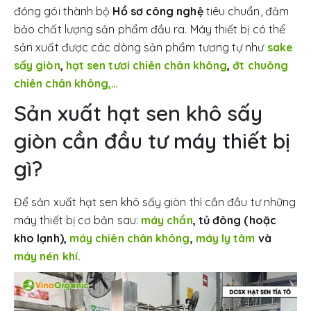
đóng gói thành bộ
Hồ sơ công nghệ
tiêu chuẩn, đảm
bảo chất lượng sản phẩm đầu ra. Máy thiết bị có thể
sản xuất được các dòng sản phẩm tương tự như
sake
sấy giòn
,
hạt sen tươi chiên chân không
,
ớt chuông
chiên chân không,…
Sản xuất hạt sen khô sấy
giòn cần đầu tư máy thiết bị
gì?
Để sản xuất hạt sen khô sấy giòn thì cần đầu tư những
máy thiết bị cơ bản sau:
máy chần
, tủ đông (hoặc
kho lạnh),
máy chiên chân không
,
máy ly tâm
và
máy nén khí.