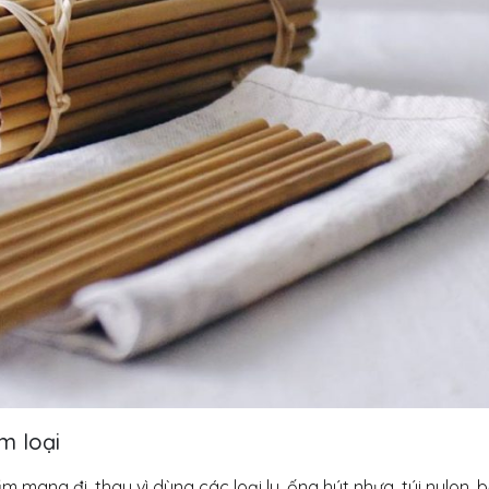
m loại
mang đi, thay vì dùng các loại ly, ống hút nhựa, túi nylon, 