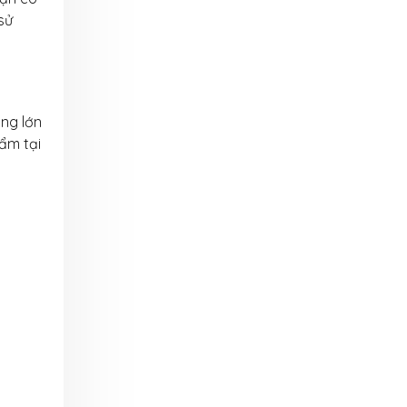
sử
ng lớn
ẩm tại