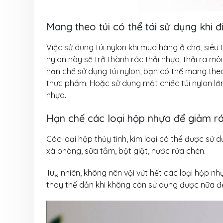
Bí quyết bứt p
thu nhờ máy hấ
năng VinaOrgan
Mang theo túi có thể tái sử dụng khi 
31 Tháng 7, 2026
Việc sử dụng túi nylon khi mua hàng ở chợ, siêu
Đầu tư dây chu
nylon này sẽ trở thành rác thải nhựa, thải ra 
xuất muối VinaO
hạn chế sử dụng túi nylon, bạn có thể mang theo t
Nâng cao năng 
thực phẩm. Hoặc sử dụng một chiếc túi nylon lớn
xuất, đáp ứng nhu cầu t
nhựa.
31 Tháng 7, 2026
Hạn chế các loại hộp nhựa để giảm rá
Các loại hộp thủy tinh, kim loại có thể được sử 
xà phòng, sữa tắm, bột giặt, nước rửa chén.
Tuy nhiên, không nên vội vứt hết các loại hộp nh
thay thế dần khi không còn sử dụng được nữa để 