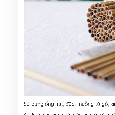
Sử dụng ống hút, đũa, muỗng từ gỗ, ki
Khi đi ăn uống bên ngoài hoặc mua các sản phẩm 