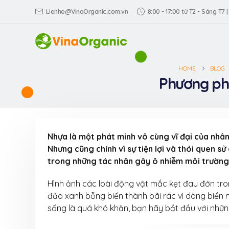
Lienhe@VinaOrganic.com.vn
8:00 - 17:00 từ T2 - Sáng T7 |
HOME
BLOG
Phương phá
Nhựa là một phát minh vô cùng vĩ đại của nhân
Nhưng cũng chính vì sự tiện lợi và thói quen s
trong những tác nhân gây ô nhiễm môi trường
Hình ảnh các loài động vật mắc kẹt đau đớn trong
Tìm hiểu về Quy
đảo xanh bỗng biến thành bãi rác vì dòng biển ma
xuất long nhãn
sống là quá khó khăn, bạn hãy bắt đầu với nhữn
sấy giòn – đặc
Yên từ VinaOrganic