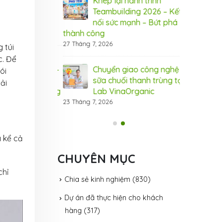
 bứt phá doanh
Khép lại hành trình
Bí 
máy hấp ủ đa
Teambuilding 2026 – Kết
thu
aOrganic
nối sức mạnh – Bứt phá
năn
thành công
31 Tháng 7, 20
27 Tháng 7, 2026
 túi
ây chuyền sản
Đầu
c. Để
 VinaOrganic –
Chuyển giao công nghệ
xuấ
ói
 năng lực sản
sữa chuối thanh trùng tại
Nân
ải
 cầu thị trường
Lab VinaOrganic
xuất, đáp ứ
23 Tháng 7, 2026
31 Tháng 7, 20
à kể cả
CHUYÊN MỤC
chỉ
Chia sẻ kinh nghiệm
(830)
Dự án đã thực hiện cho khách
hàng
(317)