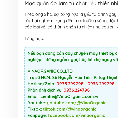
Mặc quần áo làm từ chất liệu thiên nh
Theo ông Siha, sợi tổng hợp là yếu tố chính gây 
tác hại nghiêm trọng đến môi trường sống, đặc 
các loại vải có thành phần tự nhiên như cotton, 
Tổng hợp.
Nếu bạn đang cần dây chuyền máy thiết bị, 
nghiệp... đừng ngần ngại, hãy liên hệ ngay v
VINAORGANIC CO.,LTD
Trụ sở HCM: 86 Nguyễn Hữu Tiến, P. Tây Thạn
Hotline/Zalo:
0975.299798 - 0938.299798
Phản ánh dịch vụ:
0936.224798
Email: Lienhe@VinaOrganic.com.vn
Youtube:
youtube.com/@VinaOrganic
Tiktok:
tiktok.com/@vinaorganic
Fanpage:
facebook.com/vinaorganic