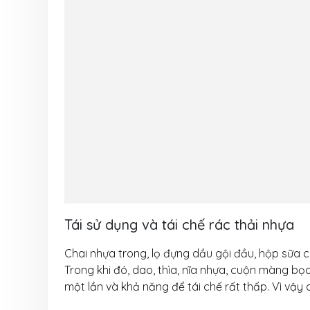
Tái sử dụng và tái chế rác thải nhựa
Chai nhựa trong, lọ đựng dầu gội đầu, hộp sữa 
Trong khi đó, dao, thìa, nĩa nhựa, cuộn màng b
một lần và khả năng để tái chế rất thấp. Vì vậ