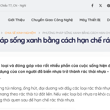
 Chiều T7, CN - Nghỉ
Giới Thiệu
Chuyển Giao Công Nghệ
Máy Thiết Bị
D
CHIA SẺ KINH NGHIỆM
PHƯƠNG PHÁP SỐNG XANH BẰNG CÁCH HẠN CH
p sống xanh bằng cách hạn chế rá
 loại và đóng góp vào rất nhiều phần của cuộc sống hiện đ
ử dụng của con người đã biến nhựa trở thành rác thải nhựa 
.
 túi nilong, ổng hút, đại dương với đầy các loại rác thải nhự
 trình sản
Công nghệ hạt điều tẩm
Tìm hiểu 
ng theo rác thải từ đất liền. Nếu việc loại bỏ nhựa ra khỏi 
 ôm sen
vị VinaOrganic – đột phá
xuất lon
g thói quen sau để hạn chế rác thải nhựa.
 sản Hưng
hương vị cho thị trường
sấy giòn 
Yên từ VinaOrgan
31 Tháng 7, 2026