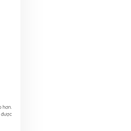
o hơn.
g được