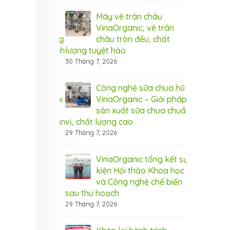
8 Tháng 8, 20
Máy vê trân châu
nic tham gia
VinaOrganic, vê trân
Vin
m Dấu ấn Thương
châu tròn đều, chất
Tri
 tại TP.HCM (Bình
lượng tuyệt hảo
hiệ
Dương)
30 Tháng 7, 2026
6 Tháng 8, 20
Công nghệ sữa chua hũ
nic tham dự hội
VinaOrganic – Giải pháp
Vin
g tầm giá trị
sản xuất sữa chua chuẩn
thả
 diễn ra tại Cần
vị, chất lượng cao
nôn
Thơ
29 Tháng 7, 2026
5 Tháng 8, 20
VinaOrganic tổng kết sự
 rộn ràng –
kiện Hội thảo Khoa học
Thá
 ưu đãi từ
và Công nghệ chế biến
Ngậ
nic
sau thu hoạch
Vin
29 Tháng 7, 2026
1 Tháng 8, 20