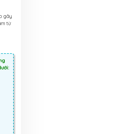
áo gây
àm từ
ông
dưới: