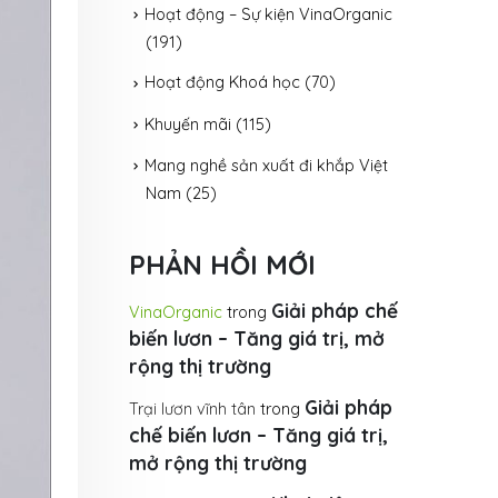
Hoạt động – Sự kiện VinaOrganic
(191)
Hoạt động Khoá học
(70)
Khuyến mãi
(115)
Mang nghề sản xuất đi khắp Việt
Nam
(25)
PHẢN HỒI MỚI
Giải pháp chế
VinaOrganic
trong
biến lươn – Tăng giá trị, mở
rộng thị trường
Giải pháp
Trại lươn vĩnh tân
trong
chế biến lươn – Tăng giá trị,
mở rộng thị trường