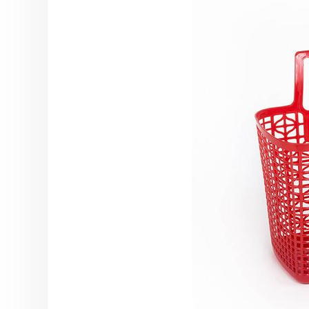
8 Tháng 8, 2026
VinaOrganic th
Triển lãm Dấu 
hiệu Việt tại TP
Dương)
6 Tháng 8, 2026
VinaOrganic th
thảo “Nâng tầm 
nông sản” diễn 
Thơ
5 Tháng 8, 2026
Tháng 08 rộn r
Ngập tràn ưu đã
VinaOrganic
1 Tháng 8, 2026