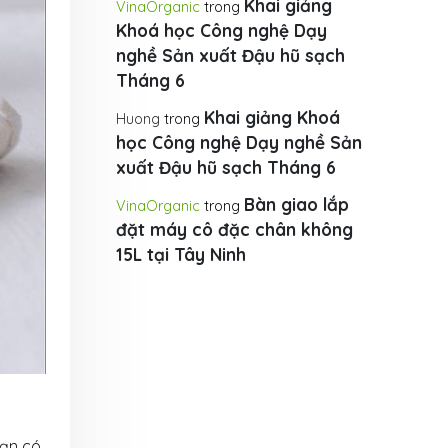
Khai giảng
VinaOrganic
trong
Khoá học Công nghệ Dạy
nghề Sản xuất Đậu hũ sạch
Tháng 6
Khai giảng Khoá
Huong
trong
học Công nghệ Dạy nghề Sản
xuất Đậu hũ sạch Tháng 6
Bàn giao lắp
VinaOrganic
trong
đặt máy cô đặc chân không
15L tại Tây Ninh
bạn có