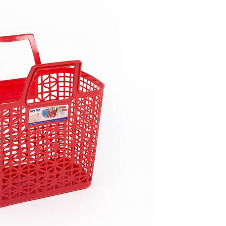
8 Tháng 8, 2026
Máy vê trân châu
am gia
VinaOrganic, vê trân
VinaOrga
ấn Thương
châu tròn đều, chất
Triển lã
.HCM (Bình
lượng tuyệt hảo
hiệu Việt
Dương)
30 Tháng 7, 2026
6 Tháng 8, 2026
Công nghệ sữa chua hũ
am dự hội
VinaOrganic – Giải pháp
VinaOrga
giá trị
sản xuất sữa chua chuẩn
thảo “Nân
ra tại Cần
vị, chất lượng cao
nông sản”
Thơ
29 Tháng 7, 2026
5 Tháng 8, 2026
VinaOrganic tổng kết sự
àng –
kiện Hội thảo Khoa học
Tháng 08
i từ
và Công nghệ chế biến
Ngập tràn
sau thu hoạch
VinaOrga
29 Tháng 7, 2026
1 Tháng 8, 2026