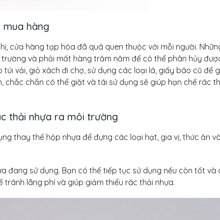
há doanh
Khép lại hành trình
Bí quyết
p ủ đa
Teambuilding 2026 – Kết
thu nhờ 
ic
nối sức mạnh – Bứt phá
năng Vin
đi mua hàng
thành công
31 Tháng 7, 2026
27 Tháng 7, 2026
 thị, cửa hàng tạp hóa đã quá quen thuộc với mỗi người. Những
yền sản
Đầu tư d
môi trường và phải mất hàng trăm năm để có thể phân hủy đượ
rganic –
Chuyển giao công nghệ
xuất muối
úi vải, giỏ xách đi chợ, sử dụng các loại lá, giấy báo cũ để g
lực sản
sữa chuối thanh trùng tại
Nâng cao
, chắc chắn có thể giặt và tái sử dụng sẽ giúp hạn chế rác th
hị trường
Lab VinaOrganic
xuất, đáp ứng nhu
23 Tháng 7, 2026
31 Tháng 7, 2026
c thải nhựa ra môi trường
dụng thay thế hộp nhựa để đựng các loại hạt, gia vị, thức ăn v
ựa đang sử dụng. Bạn có thể tiếp tục sử dụng nếu còn tốt và 
tránh lãng phí và giúp giảm thiểu rác thải nhựa.