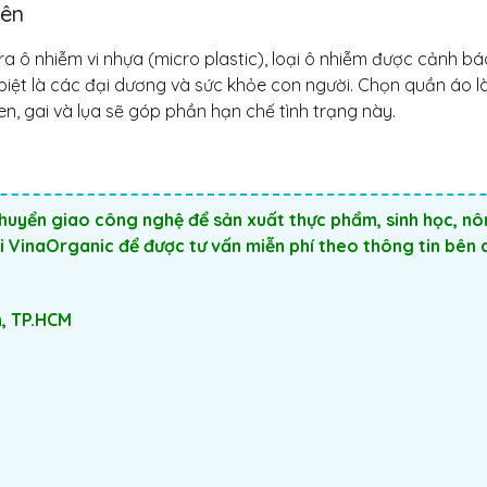
iên
ra ô nhiễm vi nhựa (micro plastic), loại ô nhiễm được cảnh b
biệt là các đại dương và sức khỏe con người. Chọn quần áo l
len, gai và lụa sẽ góp phần hạn chế tình trạng này.
chuyển giao công nghệ để sản xuất thực phẩm, sinh học, n
ới VinaOrganic để được tư vấn miễn phí theo thông tin bên 
h, TP.HCM