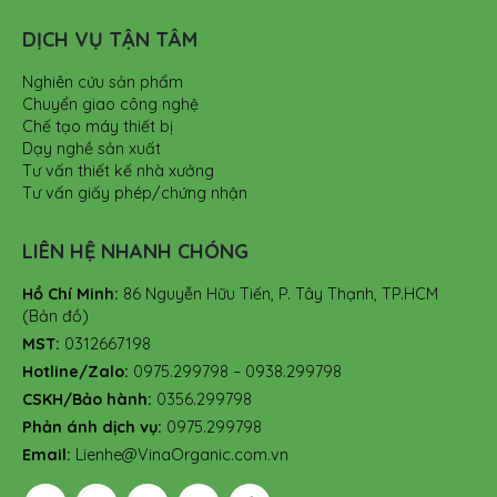
DỊCH VỤ TẬN TÂM
Nghiên cứu sản phẩm
Chuyển giao công nghệ
Chế tạo máy thiết bị
Dạy nghề sản xuất
Tư vấn thiết kế nhà xưởng
Tư vấn giấy phép/chứng nhận
LIÊN HỆ NHANH CHÓNG
Hồ Chí Minh:
86 Nguyễn Hữu Tiến, P. Tây Thạnh, TP.HCM
(Bản đồ)
MST:
0312667198
Hotline/Zalo:
0975.299798 – 0938.299798
CSKH/Bảo hành:
0356.299798
Phản ánh dịch vụ:
0975.299798
Email:
Lienhe@VinaOrganic.com.vn