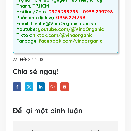
Thạnh, TP.HCM
Hotline/Zalo:
0975.299798 - 0938.299798
Phản ánh dịch vụ:
0936.224798
Email: Lienhe@VinaOrganic.com.vn
Youtube:
youtube.com/@VinaOrganic
Tiktok:
tiktok.com/@vinaorganic
Fanpage:
facebook.com/vinaorganic
22 THÁNG 3, 2018
Chia sẻ ngay!
Để lại một bình luận