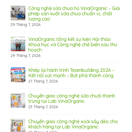
 Thơ
Công nghệ sữa chua hũ VinaOrganic – Giải
pháp sản xuất sữa chua chuẩn vị, chất
lượng cao
29 Tháng 7, 2026
 từ
VinaOrganic tổng kết sự kiện Hội thảo
Khoa học và Công nghệ chế biến sau thu
hoạch
29 Tháng 7, 2026
hấp
Khép lại hành trình Teambuilding 2026 –
Kết nối sức mạnh – Bứt phá thành công
27 Tháng 7, 2026
Chuyển giao công nghệ sữa chuối thanh
31 Th
trùng tại Lab VinaOrganic
23 Tháng 7, 2026
c –
Chuyển giao công nghệ xoài sấy dẻo cho
khách hàng tại Lab VinaOrganic