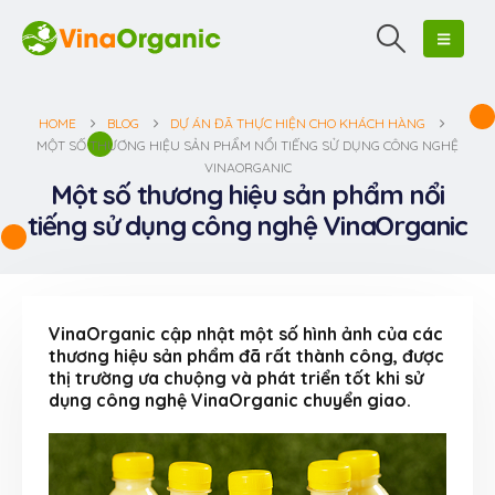
HOME
BLOG
DỰ ÁN ĐÃ THỰC HIỆN CHO KHÁCH HÀNG
MỘT SỐ THƯƠNG HIỆU SẢN PHẨM NỔI TIẾNG SỬ DỤNG CÔNG NGHỆ
VINAORGANIC
Một số thương hiệu sản phẩm nổi
tiếng sử dụng công nghệ VinaOrganic
VinaOrganic cập nhật một số hình ảnh của các
thương hiệu sản phẩm đã rất thành công, được
thị trường ưa chuộng và phát triển tốt khi sử
dụng công nghệ VinaOrganic chuyển giao.