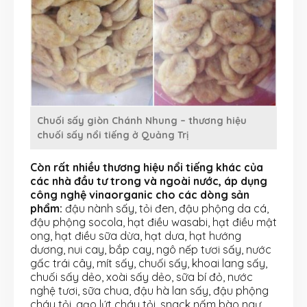
Chuối sấy giòn Chánh Nhung – thương hiệu
chuối sấy nổi tiếng ở Quảng Trị
Còn rất nhiều thương hiệu nổi tiếng khác của
các nhà đầu tư trong và ngoài nước, áp dụng
công nghệ vinaorganic cho các dòng sản
phẩm:
đậu nành sấy, tỏi đen, đậu phộng da cá,
đậu phộng socola, hạt điều wasabi, hạt điều mật
ong, hạt điều sữa dừa, hạt dưa, hạt hướng
dương, nui cay, bắp cay, ngô nếp tươi sấy, nước
gấc trái cây, mít sấy, chuối sấy, khoai lang sấy,
chuối sấy dẻo, xoài sấy dẻo, sữa bí đỏ, nước
nghệ tươi, sữa chua, đậu hà lan sấy, đậu phộng
cháy tỏi, gạo lứt cháy tỏi, snack nấm bào ngư,