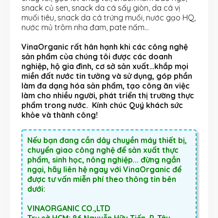
snack củ sen, snack da cá sấy giòn, da cá vị
muối tiêu, snack da cá trứng muối, nước gạo HQ,
nước mủ trôm nha đam, pate nấm…
VinaOrganic rất hân hạnh khi các công nghệ
sản phẩm của chúng tôi được các doanh
nghiệp, hộ gia đình, cơ sở sản xuất…khắp mọi
miền đất nước tin tưởng và sử dụng, góp phần
làm đa dạng hóa sản phẩm, tạo công ăn việc
làm cho nhiều người, phát triển thị trường thực
phẩm trong nước. Kính chúc Quý khách sức
khỏe và thành công!
Nếu bạn đang cần dây chuyền máy thiết bị,
chuyển giao công nghệ để sản xuất thực
phẩm, sinh học, nông nghiệp... đừng ngần
ngại, hãy liên hệ ngay với VinaOrganic để
được tư vấn miễn phí theo thông tin bên
dưới:
VINAORGANIC CO.,LTD
Trụ sở HCM: 86 Nguyễn Hữu Tiến, P. Tây