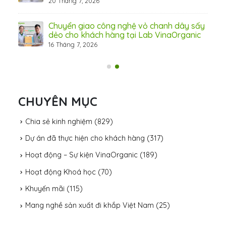
20 Tháng 7, 2026
n
Chuyển giao công nghệ vỏ chanh dây sấy
dẻo cho khách hàng tại Lab VinaOrganic
16 Tháng 7, 2026
CHUYÊN MỤC
Chia sẻ kinh nghiệm
(829)
Dự án đã thực hiện cho khách hàng
(317)
Hoạt động – Sự kiện VinaOrganic
(189)
Hoạt động Khoá học
(70)
Khuyến mãi
(115)
Mang nghề sản xuất đi khắp Việt Nam
(25)