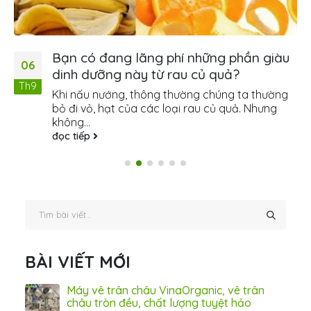
Bạn có đang lãng phí những phần giàu
06
dinh dưỡng này từ rau củ quả?
Th9
Khi nấu nướng, thông thường chúng ta thường
bỏ đi vỏ, hạt của các loại rau củ quả. Nhưng
không...
đọc tiếp
BÀI VIẾT MỚI
ấn
Máy vê trân châu VinaOrganic, vê trân
ơng)
châu tròn đều, chất lượng tuyệt hảo