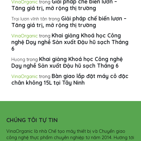
Giải pháp chế biến lươn –
VinaOrganic
trong
Tăng giá trị, mở rộng thị trường
Giải pháp chế biến lươn –
Trại lươn vĩnh tân
trong
Tăng giá trị, mở rộng thị trường
Khai giảng Khoá học Công
VinaOrganic
trong
nghệ Dạy nghề Sản xuất Đậu hũ sạch Tháng
6
Khai giảng Khoá học Công nghệ
Huong
trong
Dạy nghề Sản xuất Đậu hũ sạch Tháng 6
Bàn giao lắp đặt máy cô đặc
VinaOrganic
trong
chân không 15L tại Tây Ninh
CHÚNG TÔI TỰ TIN
VinaOrganic là nhà Chế tạo máy thiết bị và Chuyển giao
công nghệ thực phẩm chuyên nghiệp từ năm 2014. Hướng tới