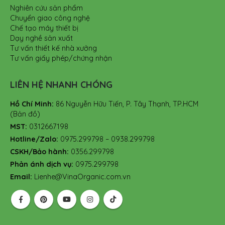
Nghiên cứu sản phẩm
Chuyển giao công nghệ
Chế tạo máy thiết bị
Dạy nghề sản xuất
Tư vấn thiết kế nhà xưởng
Tư vấn giấy phép/chứng nhận
LIÊN HỆ NHANH CHÓNG
Hồ Chí Minh:
86 Nguyễn Hữu Tiến, P. Tây Thạnh, TP.HCM
(Bản đồ)
MST:
0312667198
Hotline/Zalo:
0975.299798 – 0938.299798
CSKH/Bảo hành:
0356.299798
Phản ánh dịch vụ:
0975.299798
Email:
Lienhe@VinaOrganic.com.vn