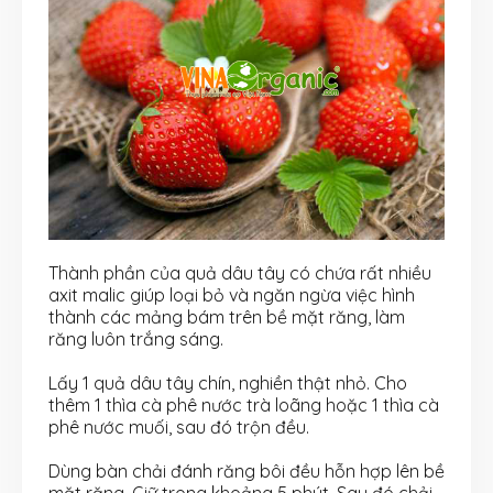
Thành phần của quả dâu tây có chứa rất nhiều
axit malic giúp loại bỏ và ngăn ngừa việc hình
thành các mảng bám trên bề mặt răng, làm
răng luôn trắng sáng.
Lấy 1 quả dâu tây chín, nghiền thật nhỏ. Cho
thêm 1 thìa cà phê nước trà loãng hoặc 1 thìa cà
phê nước muối, sau đó trộn đều.
Dùng bàn chải đánh răng bôi đều hỗn hợp lên bề