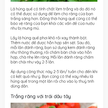
Lá húng quế có tính chất làm trắng và do đó nó
có thể được sử dụng để làm cho răng của bạn
trắng sáng hơn. Đồng thời húng quế cũng có thể
bảo vệ răng của bạn khỏi các vấn đề của nướu
như bị mưng mủ.
Lấy lá húng quế phơi khô rồi xay thành bột.
Thêm nước để được hỗn hợp sền sệt. Sau đó,
mỗi lần đánh răng, bạn sử dụng kem đánh răng
như thông thường, rồi chấm bàn chải vào hỗn
hợp, chà nhẹ lên răng. Mỗi lần đánh răng chấm
bàn chải như vậy 2-3 lần.
Áp dụng công thức này 2-3 lần/ tuần cho đến khi
có kết quả như ý. Bạn cũng có thể xay nhiều lá
húng quế trong một lần rồi cho vào lọ thuỷ tinh
dùng dần.
Trắng răng với trái dâu tây