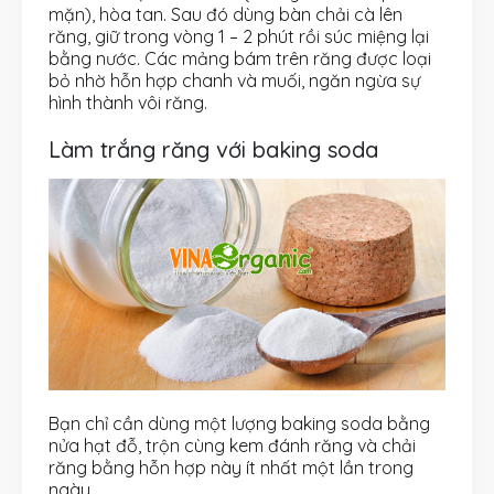
mặn), hòa tan. Sau đó dùng bàn chải cà lên
răng, giữ trong vòng 1 – 2 phút rồi súc miệng lại
bằng nước. Các mảng bám trên răng được loại
bỏ nhờ hỗn hợp chanh và muối, ngăn ngừa sự
hình thành vôi răng.
Làm trắng răng với baking soda
Bạn chỉ cần dùng một lượng baking soda bằng
nửa hạt đỗ, trộn cùng kem đánh răng và chải
răng bằng hỗn hợp này ít nhất một lần trong
ngày.