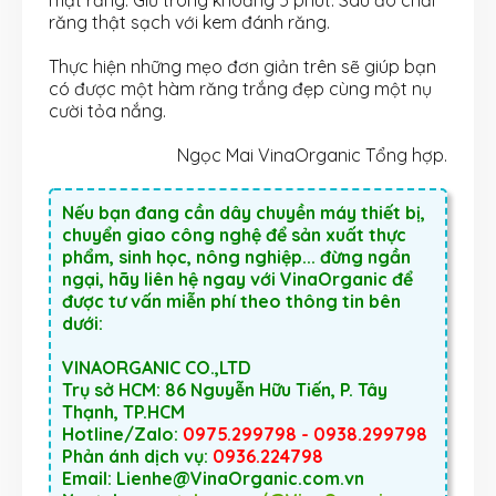
mặt răng. Giữ trong khoảng 5 phút. Sau đó chải
răng thật sạch với kem đánh răng.
Thực hiện những mẹo đơn giản trên sẽ giúp bạn
có được một hàm răng trắng đẹp cùng một nụ
cười tỏa nắng.
Ngọc Mai VinaOrganic Tổng hợp.
Nếu bạn đang cần dây chuyền máy thiết bị,
chuyển giao công nghệ để sản xuất thực
phẩm, sinh học, nông nghiệp... đừng ngần
ngại, hãy liên hệ ngay với VinaOrganic để
được tư vấn miễn phí theo thông tin bên
dưới:
VINAORGANIC CO.,LTD
Trụ sở HCM: 86 Nguyễn Hữu Tiến, P. Tây
Thạnh, TP.HCM
Hotline/Zalo:
0975.299798 - 0938.299798
Phản ánh dịch vụ:
0936.224798
Email: Lienhe@VinaOrganic.com.vn