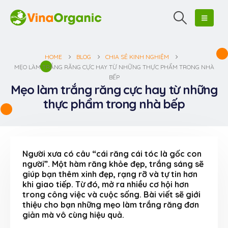
HOME
BLOG
CHIA SẺ KINH NGHIỆM
MẸO LÀM TRẮNG RĂNG CỰC HAY TỪ NHỮNG THỰC PHẨM TRONG NHÀ
BẾP
Mẹo làm trắng răng cực hay từ những
thực phẩm trong nhà bếp
Người xưa có câu “cái răng cái tóc là gốc con
người”. Một hàm răng khỏe đẹp, trắng sáng sẽ
giúp bạn thêm xinh đẹp, rạng rỡ và tự tin hơn
khi giao tiếp. Từ đó, mở ra nhiều cơ hội hơn
trong công việc và cuộc sống. Bài viết sẽ giới
thiệu cho bạn những mẹo làm trắng răng đơn
giản mà vô cùng hiệu quả.