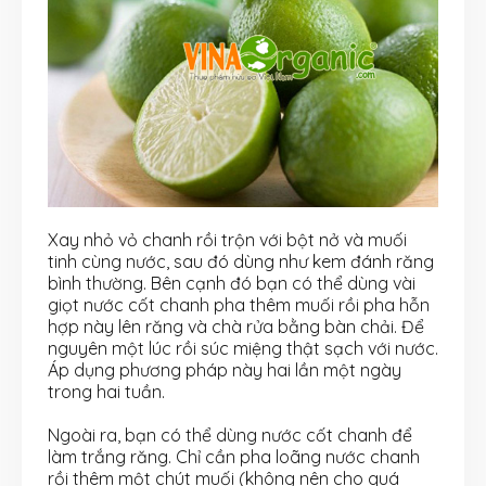
Xay nhỏ vỏ chanh rồi trộn với bột nở và muối
tinh cùng nước, sau đó dùng như kem đánh răng
bình thường. Bên cạnh đó bạn có thể dùng vài
giọt nước cốt chanh pha thêm muối rồi pha hỗn
hợp này lên răng và chà rửa bằng bàn chải. Để
nguyên một lúc rồi súc miệng thật sạch với nước.
Áp dụng phương pháp này hai lần một ngày
trong hai tuần.
Ngoài ra, bạn có thể dùng nước cốt chanh để
làm trắng răng. Chỉ cần pha loãng nước chanh
rồi thêm một chút muối (không nên cho quá