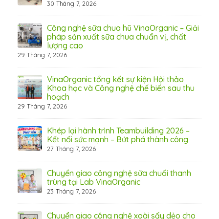
30 Tháng 7, 2026
 Thơ
Công nghệ sữa chua hũ VinaOrganic – Giải
pháp sản xuất sữa chua chuẩn vị, chất
lượng cao
29 Tháng 7, 2026
 từ
VinaOrganic tổng kết sự kiện Hội thảo
Khoa học và Công nghệ chế biến sau thu
hoạch
29 Tháng 7, 2026
hấp
Khép lại hành trình Teambuilding 2026 –
Kết nối sức mạnh – Bứt phá thành công
27 Tháng 7, 2026
Chuyển giao công nghệ sữa chuối thanh
31 Th
trùng tại Lab VinaOrganic
23 Tháng 7, 2026
c –
Chuyển giao công nghệ xoài sấy dẻo cho