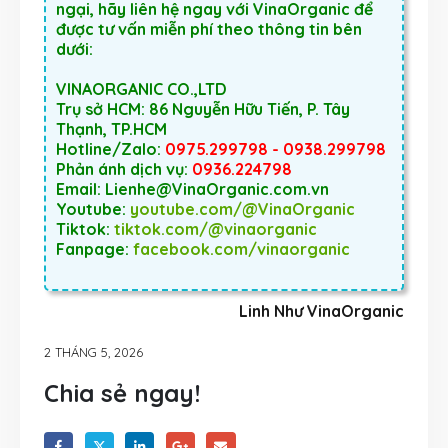
ngại, hãy liên hệ ngay với VinaOrganic để
được tư vấn miễn phí theo thông tin bên
dưới:
VINAORGANIC CO.,LTD
Trụ sở HCM: 86 Nguyễn Hữu Tiến, P. Tây
Thạnh, TP.HCM
Hotline/Zalo:
0975.299798 - 0938.299798
Phản ánh dịch vụ:
0936.224798
Email: Lienhe@VinaOrganic.com.vn
Youtube:
youtube.com/@VinaOrganic
Tiktok:
tiktok.com/@vinaorganic
Fanpage:
facebook.com/vinaorganic
Linh Như VinaOrganic
2 THÁNG 5, 2026
Chia sẻ ngay!