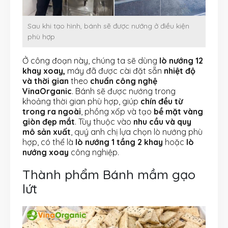
Sau khi tạo hình, bánh sẽ được nướng ở điều kiện
phù hợp
Ở công đoạn này, chúng ta sẽ dùng
lò nướng 12
khay xoay,
máy đã được cài đặt sẵn
nhiệt độ
và thời gian
theo
chuẩn công nghệ
VinaOrganic
. Bánh sẽ được nướng trong
khoảng thời gian phù hợp, giúp
chín đều từ
trong ra ngoài
, phồng xốp và tạo
bề mặt vàng
giòn đẹp mắt
. Tùy thuộc vào
nhu cầu và quy
mô sản xuất
, quý anh chị lựa chọn lò nướng phù
hợp, có thể là
lò nướng 1 tầng 2 khay
hoặc
lò
nướng xoay
công nghiệp.
Thành phẩm Bánh mầm gạo
lứt