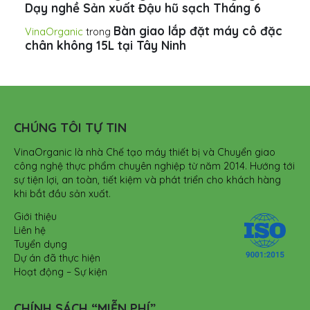
Dạy nghề Sản xuất Đậu hũ sạch Tháng 6
Bàn giao lắp đặt máy cô đặc
VinaOrganic
trong
chân không 15L tại Tây Ninh
CHÚNG TÔI TỰ TIN
VinaOrganic là nhà Chế tạo máy thiết bị và Chuyển giao
công nghệ thực phẩm chuyên nghiệp từ năm 2014. Hướng tới
sự tiện lợi, an toàn, tiết kiệm và phát triển cho khách hàng
khi bắt đầu sản xuất.
Giới thiệu
Liên hệ
Tuyển dụng
Dự án đã thực hiện
Hoạt động – Sự kiện
CHÍNH SÁCH “MIỄN PHÍ”