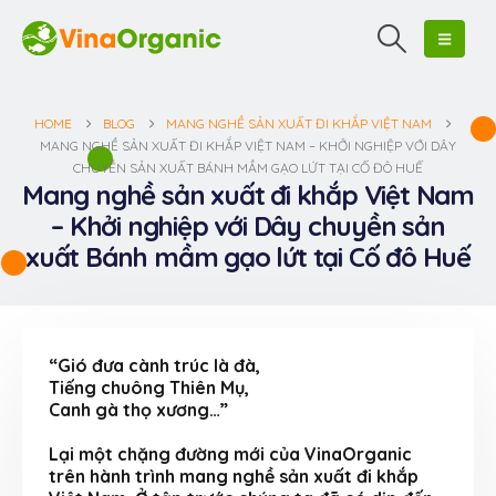
HOME
BLOG
MANG NGHỀ SẢN XUẤT ĐI KHẮP VIỆT NAM
MANG NGHỀ SẢN XUẤT ĐI KHẮP VIỆT NAM – KHỞI NGHIỆP VỚI DÂY
CHUYỀN SẢN XUẤT BÁNH MẦM GẠO LỨT TẠI CỐ ĐÔ HUẾ
Mang nghề sản xuất đi khắp Việt Nam
– Khởi nghiệp với Dây chuyền sản
xuất Bánh mầm gạo lứt tại Cố đô Huế
“Gió đưa cành trúc là đà,
Tiếng chuông Thiên Mụ,
Canh gà thọ xương…”
Lại một chặng đường mới của VinaOrganic
trên hành trình mang nghề sản xuất đi khắp