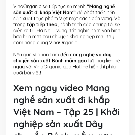
VinaOrganic sẽ tiếp tục sứ mệnh
“Mang nghề
sản xuất đi khắp Việt Nam”
để phát triển nền
sản xuất thực phẩm Việt một cách bền vững. Và
trong
tập tiếp theo
, hành trình của chúng tôi sẽ
diễn ra tại Hà Nội – vùng đất nghìn năm văn hiến
hứa hẹn một câu chuyện khởi nghiệp mới đầy
cảm hứng cùng VinaOrganic.
Nếu quý vị quan tâm đến
công nghệ và dây
chuyền sản xuất Bánh mầm gạo lứt
, hãy liên hệ
ngay với VinaOrganic qua Hotline hiển thị phía
dưới bài viết!
Xem ngay video Mang
nghề sản xuất đi khắp
Việt Nam – Tập 25 | Khởi
nghiệp sản xuất Dây