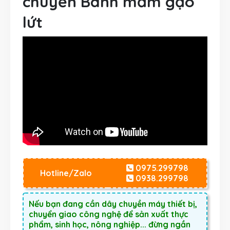
chuyền Bánh mầm gạo
lứt
0975.299798
Hotline/Zalo
0938.299798
Nếu bạn đang cần dây chuyền máy thiết bị,
chuyển giao công nghệ để sản xuất thực
phẩm, sinh học, nông nghiệp... đừng ngần