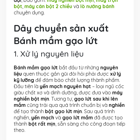
bột
,
máy cán bột 2 chiều
và
lò nướng bánh
chuyên dụng.
Dây chuyền sản xuất
Bánh mầm gạo lứt
1. Xử lý nguyên liệu
Bánh mầm gạo lứt
bắt đầu từ những
nguyên
liệu
quen thuộc gần gũi đòi hỏi phải được
xử lý
kỹ lưỡng
để đảm bảo chất lượng thành phẩm.
Đầu tiên là
yến mạch nguyên hạt
– loại ngũ cốc
giàu chất xơ và dinh dưỡng, được đưa vào
máy
nghiền bột mịn
. Tương tự,
gạo lứt sau khi lên
mầm
cũng trải qua quá trình chuẩn bị và
nghiền
để tạo thành
bột gạo lứt mịn
. Sau quá trình
nghiền,
yến mạch
và
gạo lứt mầm
đã được tạo
thành
bột rất mịn
, sẵn sàng cho công đoạn tiếp
theo.