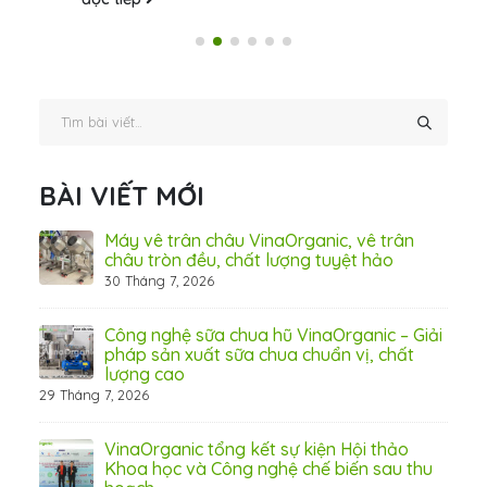
BÀI VIẾT MỚI
ấn
Máy vê trân châu VinaOrganic, vê trân
ơng)
châu tròn đều, chất lượng tuyệt hảo
30 Tháng 7, 2026
 Thơ
Công nghệ sữa chua hũ VinaOrganic – Giải
pháp sản xuất sữa chua chuẩn vị, chất
lượng cao
29 Tháng 7, 2026
 từ
VinaOrganic tổng kết sự kiện Hội thảo
Khoa học và Công nghệ chế biến sau thu