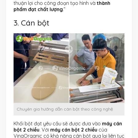
thuận lợi cho công đoạn tạo hình và
thành
phẩm đạt chất lượng
.”
3. Cán bột
Chuyên gia hướng dẫn cán bột theo công nghệ
Khối bột đạt yêu cầu sẽ được đưa vào
máy cán
bột 2 chiều
. Với
máy cán bột 2 chiều
của
VinaOrganic có khả năng cán bột qua lại liên tục