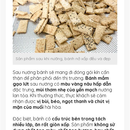
Sản phẩm sau khi nướng, bánh nở xốp đều và đẹp
Sau nướng bánh sẽ mang đi đóng gói kín cẩn
thận để phân phối đến thị trường.
Bánh mầm
gạo lứt
sau nướng có
màu vàng nâu hấp dẫn
đặc trưng,
mùi thơm nhẹ của yến mạch
nướng
lan tỏa. Khi thưởng thức, thực khách sẽ cảm
nhận được
vị bùi, béo, ngọt thanh và chút vị
mặn của muối
hài hòa.
Đặc biệt, bánh có
cấu trúc bên trong tách
nhiều lớp, ăn rất giòn xốp
. Sản phẩm
không sử