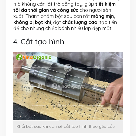
mà không cần lật trở bằng tay, giúp
tiết kiệm
tối đa thời gian và công sức
cho người sản
xuất. Thành phẩm bột sau cán rất
mỏng mịn,
không bị bọt khí
, đạt
chất lượng cao
, tạo tiền
đề cho những chiếc bánh nhiều lớp đẹp mắt.
4. Cắt tạo hình
Khối bột sau khi cán sẽ cắt tạo hình theo yêu cầu