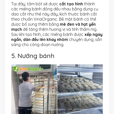
Tại đây, tấm bột sẽ được
cắt tạo hình
thành
các miếng bánh đồng đều nhau bằng dụng cụ
dao cắt như thế này đây, kích thước bánh cắt
theo chuẩn VinaOrganic. Bề mặt bánh có thể
được bổ sung thêm bằng
mè đen và hạt yến
mạch
để tăng thêm hương vị và tính thẩm mỹ.
Sau khi tạo hình, các miếng bánh được
xếp ngay
ngắn, dàn đều lên khay nhôm
chuyên dụng, sẵn
sàng cho công đoạn nướng.
5. Nướng bánh