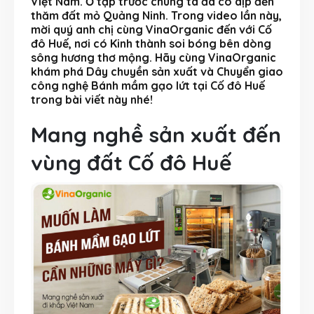
Việt Nam. Ở tập trước chúng ta đã có dịp đến
thăm đất mỏ Quảng Ninh. Trong video lần này,
mời quý anh chị cùng VinaOrganic đến với Cố
đô Huế, nơi có Kinh thành soi bóng bên dòng
sông hương thơ mộng. Hãy cùng VinaOrganic
khám phá Dây chuyền sản xuất và Chuyển giao
công nghệ Bánh mầm gạo lứt tại Cố đô Huế
trong bài viết này nhé!
Mang nghề sản xuất đến
vùng đất Cố đô Huế