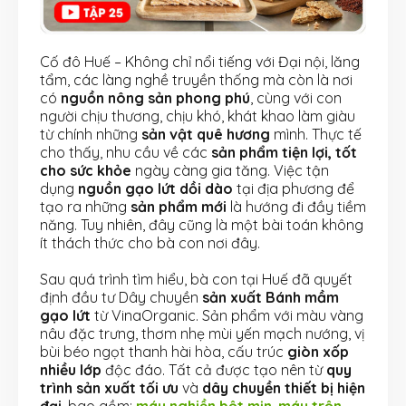
Cố đô Huế – Không chỉ nổi tiếng với Đại nội, lăng
tẩm, các làng nghề truyền thống mà còn là nơi
có
nguồn nông sản phong phú
, cùng với con
người chịu thương, chịu khó, khát khao làm giàu
từ chính những
sản vật quê hương
mình. Thực tế
cho thấy, nhu cầu về các
sản phẩm tiện lợi, tốt
cho sức khỏe
ngày càng gia tăng. Việc tận
dụng
nguồn gạo lứt dồi dào
tại địa phương để
tạo ra những
sản phẩm mới
là hướng đi đầy tiềm
năng. Tuy nhiên, đây cũng là một bài toán không
ít thách thức cho bà con nơi đây.
Sau quá trình tìm hiểu, bà con tại Huế đã quyết
định đầu tư Dây chuyền
sản xuất Bánh mầm
gạo lứt
từ VinaOrganic. Sản phẩm với màu vàng
nâu đặc trưng, thơm nhẹ mùi yến mạch nướng, vị
bùi béo ngọt thanh hài hòa, cấu trúc
giòn xốp
nhiều lớp
độc đáo. Tất cả được tạo nên từ
quy
trình sản xuất tối ưu
và
dây chuyền thiết bị hiện
đại
, bao gồm:
máy nghiền bột mịn
,
máy trộn