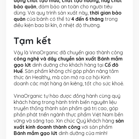
dụng chất tạo màu, chất tạo hương, hay chất
bảo quản
, đảm bảo an toàn cho người tiêu
dùng. Với quy trình sản xuất này,
thời gian bảo
quản
của bánh có thể từ
4 đến 6 tháng
trong
điều kiện bao bì kín, ở nhiệt độ thường.
Tạm kết
Vậy là VinaOrganic đã chuyển giao thành công
công nghệ và dây chuyền sản xuất Bánh mầm
gạo lứt
dinh dưỡng cho khách hàng tại
Cố đô
Huế
. Sản phẩm không chỉ góp phần nâng tầm
thức ăn Healthy, mà còn mở ra cơ hội Kinh
doanh các mặt hàng ăn kiêng, tốt cho sức khoẻ.
VinaOrganic tự hào được đồng hành cùng quý
khách hàng trong hành trình biến nguyên liệu
truyền thống thành sản phẩm giá trị cao, góp
phần phát triển ngành thực phẩm Việt Nam bền
vững và sáng tạo. Xin chúc Quý khách hàng
sản
xuất kinh doanh thành công
với sản phẩm
Bánh mầm gạo lứt
dinh dưỡng của mình!