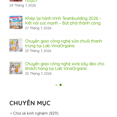
hoạch
29 Tháng 7, 2026
hấp
Khép lại hành trình Teambuilding 2026 –
Kết nối sức mạnh – Bứt phá thành công
27 Tháng 7, 2026
Chuyển giao công nghệ sữa chuối thanh
31 Th
trùng tại Lab VinaOrganic
23 Tháng 7, 2026
c –
Chuyển giao công nghệ xoài sấy dẻo cho
khách hàng tại Lab VinaOrganic
20 Tháng 7, 2026
CHUYÊN MỤC
Chia sẻ kinh nghiệm
(829)