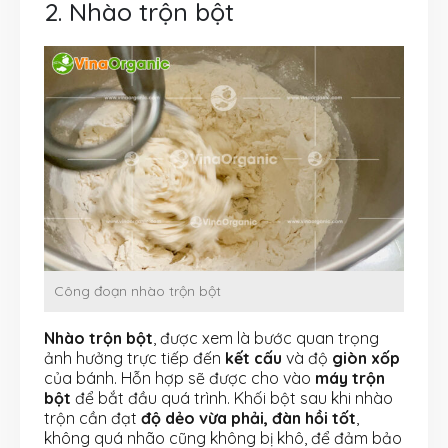
2. Nhào trộn bột
Công đoạn nhào trộn bột
Nhào trộn bột
, được xem là bước quan trọng
ảnh hưởng trực tiếp đến
kết cấu
và độ
giòn xốp
của bánh. Hỗn hợp sẽ được cho vào
máy trộn
bột
để bắt đầu quá trình. Khối bột sau khi nhào
trộn cần đạt
độ dẻo vừa phải, đàn hồi tốt
,
không quá nhão cũng không bị khô, để đảm bảo