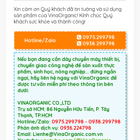
Xin cảm ơn Quý khách đã tin tưởng và sử dụng
sản phẩm của VinaOrganic! Kính chúc Quý
khách sức khỏe và thành công!
0975.299798
Hotline/Zalo
0938.299798
Nếu bạn đang cần dây chuyền máy thiết bị,
chuyển giao công nghệ để sản xuất thực
phẩm, sinh học, nông nghiệp... đừng ngần
ngại, hãy liên hệ ngay với VinaOrganic để
được tư vấn miễn phí theo thông tin bên
dưới:
VINAORGANIC CO.,LTD
Trụ sở HCM: 86 Nguyễn Hữu Tiến, P. Tây
Thạnh, TP.HCM
Hotline/Zalo:
0975.299798 - 0938.299798
Phản ánh dịch vụ:
0936.224798
Email: Lienhe@VinaOrganic.com.vn