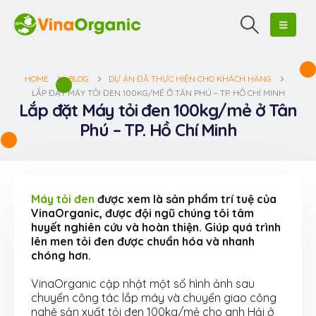
HOME
BLOG
DỰ ÁN ĐÃ THỰC HIỆN CHO KHÁCH HÀNG
LẮP ĐẶT MÁY TỎI ĐEN 100KG/MẺ Ở TÂN PHÚ – TP. HỒ CHÍ MINH
Lắp đặt Máy tỏi đen 100kg/mẻ ở Tân
Phú – TP. Hồ Chí Minh
Máy tỏi đen
được xem là sản phẩm trí tuệ của
VinaOrganic, được đội ngũ chúng tôi tâm
huyết nghiên cứu và hoàn thiện. Giúp quá trình
lên men tỏi đen được chuẩn hóa và nhanh
chóng hơn.
VinaOrganic cập nhật một số hình ảnh sau
chuyển công tác lắp máy và chuyển giao công
nghệ sản xuất tỏi đen 100kg/mẻ cho anh Hải ở