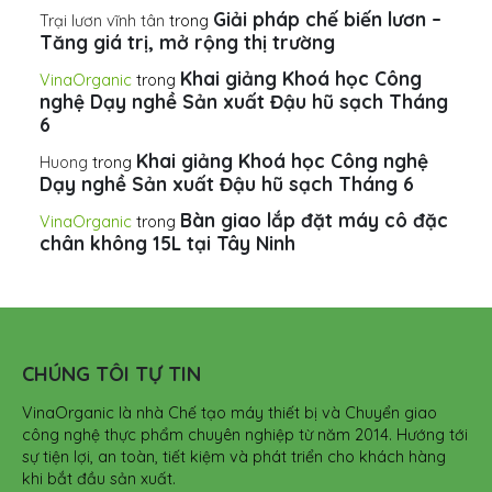
Giải pháp chế biến lươn –
Trại lươn vĩnh tân
trong
Tăng giá trị, mở rộng thị trường
Khai giảng Khoá học Công
VinaOrganic
trong
nghệ Dạy nghề Sản xuất Đậu hũ sạch Tháng
6
Khai giảng Khoá học Công nghệ
Huong
trong
Dạy nghề Sản xuất Đậu hũ sạch Tháng 6
Bàn giao lắp đặt máy cô đặc
VinaOrganic
trong
chân không 15L tại Tây Ninh
CHÚNG TÔI TỰ TIN
VinaOrganic là nhà Chế tạo máy thiết bị và Chuyển giao
công nghệ thực phẩm chuyên nghiệp từ năm 2014. Hướng tới
sự tiện lợi, an toàn, tiết kiệm và phát triển cho khách hàng
khi bắt đầu sản xuất.