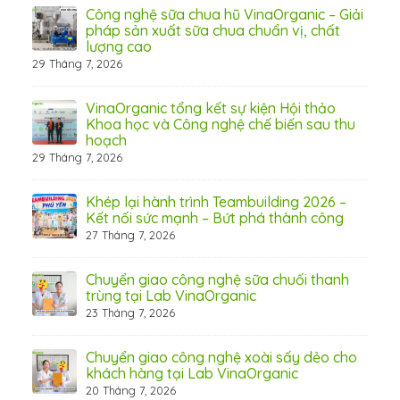
 Thơ
Công nghệ sữa chua hũ VinaOrganic – Giải
pháp sản xuất sữa chua chuẩn vị, chất
lượng cao
29 Tháng 7, 2026
 từ
VinaOrganic tổng kết sự kiện Hội thảo
Khoa học và Công nghệ chế biến sau thu
hoạch
29 Tháng 7, 2026
hấp
Khép lại hành trình Teambuilding 2026 –
Kết nối sức mạnh – Bứt phá thành công
27 Tháng 7, 2026
Chuyển giao công nghệ sữa chuối thanh
31 Th
trùng tại Lab VinaOrganic
23 Tháng 7, 2026
c –
Chuyển giao công nghệ xoài sấy dẻo cho
khách hàng tại Lab VinaOrganic
20 Tháng 7, 2026