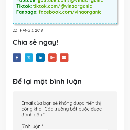
Youtube:
youtube.com/@VinaOrganic
Tiktok:
tiktok.com/@vinaorganic
Fanpage:
facebook.com/vinaorganic
22 THÁNG 3, 2018
Chia sẻ ngay!
Để lại một bình luận
Email của bạn sẽ không được hiển thị
công khai.
Các trường bắt buộc được
đánh dấu
*
Bình luận
*