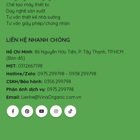
Chế tạo máy thiết bị
Dạy nghề sản xuất
Tư vấn thiết kế nhà xưởng
Tư vấn giấy phép/chứng nhận
LIÊN HỆ NHANH CHÓNG
Hồ Chí Minh:
86 Nguyễn Hữu Tiến, P. Tây Thạnh, TP.HCM
(Bản đồ)
MST:
0312667198
Hotline/Zalo:
0975.299798 – 0938.299798
CSKH/Bảo hành:
0356.299798
Phản ánh dịch vụ:
0975.299798
Email:
Lienhe@VinaOrganic.com.vn