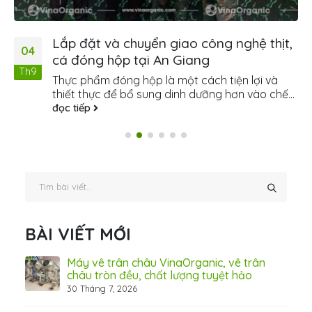
Lắp đặt và chuyển giao công nghệ thịt,
04
cá đóng hộp tại An Giang
Th9
Thực phẩm đóng hộp là một cách tiện lợi và
thiết thực để bổ sung dinh dưỡng hơn vào chế...
đọc tiếp
BÀI VIẾT MỚI
ấn
Máy vê trân châu VinaOrganic, vê trân
ơng)
châu tròn đều, chất lượng tuyệt hảo
30 Tháng 7, 2026