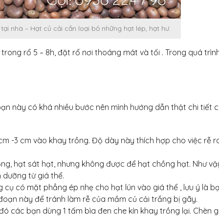
i nhà – Hạt củ cải cần loại bỏ những hạt lép, hạt hư.
trong rổ 5 – 8h, đặt rổ nơi thoáng mát và tối . Trong quá trìn
oạn này có khá nhiều bước nên mình hướng dẫn thật chi tiết 
cm -3 cm vào khay trồng. Độ dày này thích hợp cho việc rễ r
rồng, hạt sát hạt, nhưng không được để hạt chồng hạt. Như vậ
dưỡng từ giá thể.
 cụ có mặt phẳng ép nhẹ cho hạt lún vào giá thể , lưu ý là b
 đoạn này để tránh làm rễ của mầm củ cải trắng bị gãy.
 đó các bạn dùng 1 tấm bìa đen che kín khay trồng lại. Chèn 