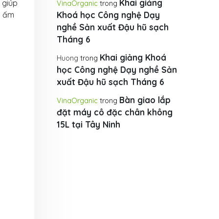
Khai giảng
 giúp
VinaOrganic
trong
c ấm
Khoá học Công nghệ Dạy
nghề Sản xuất Đậu hũ sạch
Tháng 6
Khai giảng Khoá
Huong
trong
học Công nghệ Dạy nghề Sản
xuất Đậu hũ sạch Tháng 6
Bàn giao lắp
VinaOrganic
trong
đặt máy cô đặc chân không
15L tại Tây Ninh