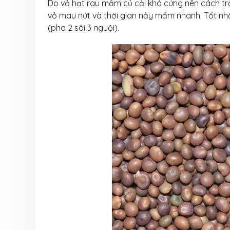
Do vỏ hạt rau mầm củ cải khá cứng nên cách tr
vỏ mau nứt và thời gian nảy mầm nhanh. Tốt nh
(pha 2 sôi 3 nguội).