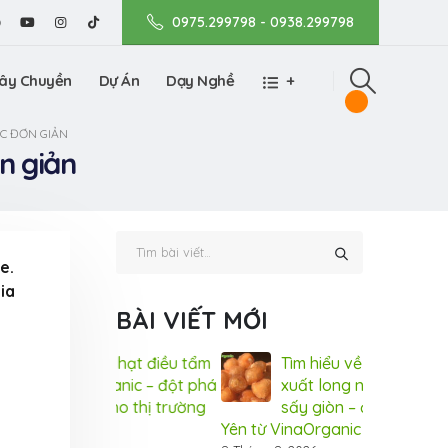
0975.299798 - 0938.299798
ây Chuyền
Dự Án
Dạy Nghề
+
C ĐƠN GIẢN
n giản
e.
ia
BÀI VIẾT MỚI
ệ hạt điều tẩm
Tìm hiểu về Quy trình sản
Côn
ganic – đột phá
xuất long nhãn ôm sen
vị 
cho thị trường
sấy giòn – đặc sản Hưng
hươ
Yên từ VinaOrganic
31 Tháng 7, 20