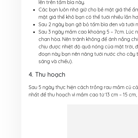
lên trên tấm bìa này.
Các bạn luôn nhớ giữ cho bề mặt giá thể ẩm
mặt giá thể khô bạn có thể tưới nhiều lần hơ
Sau 2 ngày bạn gỡ bỏ tấm bìa đen và tưới 
Sau 3 ngày mầm cao khoảng 5 – 7cm. Lúc n
chan hòa. Nên tránh không để ánh nắng chi
chịu được nhiệt độ quá nóng của mặt trời, đ
đoạn này bạn nên năng tưới nước cho cây t
sáng và chiều).
4. Thu hoạch
Sau 5 ngày thực hiện cách trồng rau mầm củ cải 
nhất để thu hoạch vì mầm cao từ 13 cm – 15 cm,