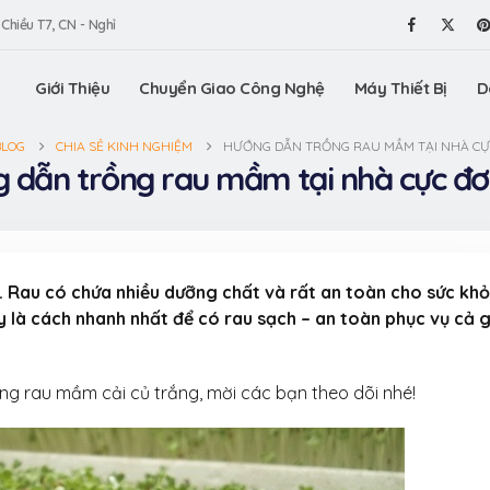
 Chiều T7, CN - Nghỉ
Giới Thiệu
Chuyển Giao Công Nghệ
Máy Thiết Bị
D
BLOG
CHIA SẺ KINH NGHIỆM
HƯỚNG DẪN TRỒNG RAU MẦM TẠI NHÀ CỰ
 dẫn trồng rau mầm tại nhà cực đơ
. Rau có chứa nhiều dưỡng chất và rất an toàn cho sức khỏ
y là cách nhanh nhất để có rau sạch – an toàn phục vụ cả g
g rau mầm cải củ trắng, mời các bạn theo dõi nhé!
Tìm hiểu về Quy trình sản
Công ngh
xuất long nhãn ôm sen
vị VinaOr
sấy giòn – đặc sản Hưng
hương vị 
Yên từ VinaOrganic
31 Tháng 7, 2026