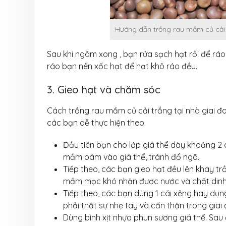
Hướng dẫn trồng rau mầm củ cải tạ
Sau khi ngâm xong , bạn rửa sạch hạt rồi để ráo 
ráo bạn nên xốc hạt để hạt khô ráo đều.
3. Gieo hạt và chăm sóc
Cách trồng rau mầm củ cải trắng tại nhà giai đ
các bạn dễ thực hiện theo.
Đầu tiên bạn cho lớp giá thể dày khoảng 2 
mầm bám vào giá thể, tránh đổ ngã.
Tiếp theo, các bạn gieo hạt đều lên khay t
mầm mọc khó nhận được nước và chất dinh 
Tiếp theo, các bạn dùng 1 cái xẻng hay dụng
phải thật sự nhẹ tay và cẩn thận trong giai
Dùng bình xịt nhựa phun sương giá thể. Sau