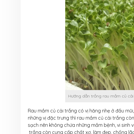
Hướng dẫn trồng rau mầm củ cải 
Rau mầm củ cải trắng có vị hăng nhẹ ở đầu mũi, 
những vị đặc trưng thì rau mầm củ cải trắng còn
sạch nên không chứa những mầm bệnh, vi sinh vậ
trắng còn cung cấp chất xơ, làm đẹp, chống lã