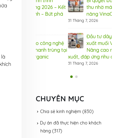
hành trình
Bí quyết bứt phá doanh
Khé
bữa
ing 2026 – Kết
thu nhờ máy hấp ủ đa
Tea
ạnh – Bứt phá
năng VinaOrganic
nối
thành công
31 Tháng 7, 2026
27 Tháng 7, 2
Đầu tư dây chuyền sản
iao công nghệ
xuất muối VinaOrganic –
Chu
 thanh trùng tại
Nâng cao năng lực sản
sữa
 là
Organic
xuất, đáp ứng nhu cầu thị trường
Lab
31 Tháng 7, 2026
23 Tháng 7, 2
khích
CHUYÊN MỤC
Chia sẻ kinh nghiệm
(830)
Dự án đã thực hiện cho khách
hàng
(317)