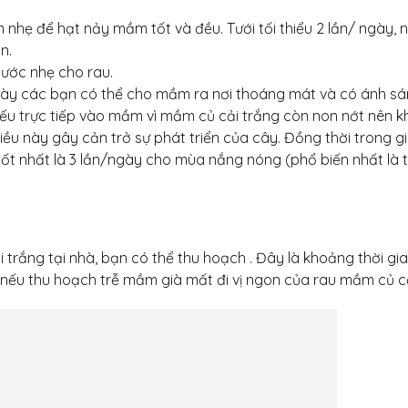
 nhẹ để hạt nảy mầm tốt và đều. Tưới tối thiểu 2 lần/ ngày, 
n.
nước nhẹ cho rau.
ày các bạn có thể cho mầm ra nơi thoáng mát và có ánh s
ếu trực tiếp vào mầm vì mầm củ cải trắng còn non nớt nên 
iều này gây cản trở sự phát triển của cây. Đồng thời trong gi
ốt nhất là 3 lần/ngày cho mùa nắng nóng (phổ biến nhất là t
trắng tại nhà, bạn có thể thu hoạch . Đây là khoảng thời gia
 nếu thu hoạch trễ mầm già mất đi vị ngon của rau mầm củ cả