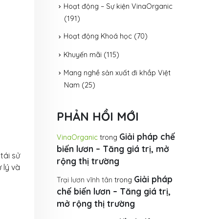
Hoạt động – Sự kiện VinaOrganic
(191)
Hoạt động Khoá học
(70)
Khuyến mãi
(115)
Mang nghề sản xuất đi khắp Việt
Nam
(25)
PHẢN HỒI MỚI
Giải pháp chế
VinaOrganic
trong
biến lươn – Tăng giá trị, mở
tái sử
rộng thị trường
 lý và
Giải pháp
Trại lươn vĩnh tân
trong
chế biến lươn – Tăng giá trị,
mở rộng thị trường