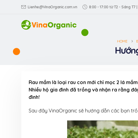
Lienhe@VinaOrganic.com.vn
8:00 - 17:00 từ T2 - Sáng T7 |
HOME
Hướng
Rau mầm là loại rau con mới chỉ mọc 2 lá mầm
Nhiều hộ gia đình đã trồng và nhận ra rằng đâ
đình!
Sau đây VinaOrganic sẽ hướng dẫn các bạn trồn