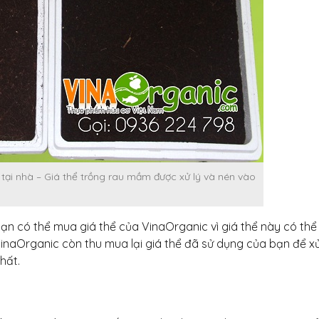
tại nhà – Giá thể trồng rau mầm được xử lý và nén vào
í bạn có thể mua giá thể của VinaOrganic vì giá thể này có thể 
VinaOrganic còn thu mua lại giá thể đã sử dụng của bạn để xử
hất.