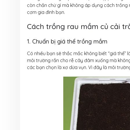
còn chần chừ gì mà không áp dụng cách trồng 
cơm gia đình bạn.
Cách trồng rau mầm củ cải trắ
1. Chuẩn bị giá thể trồng mầm
Có nhiều bạn sẽ thắc mắc không biết “giá thể” là
môi trường rắn cho rễ cây đâm xuống mà không
các bạn chọn là xơ dừa vụn. Vì đây là môi trườ