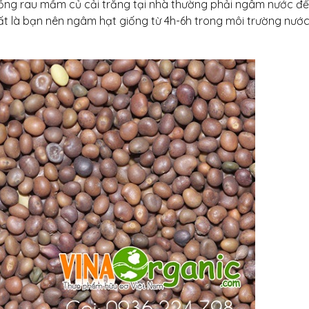
ồng rau mầm củ cải trắng tại nhà thường phải ngâm nước để
ất là bạn nên ngâm hạt giống từ 4h-6h trong môi trường nướ