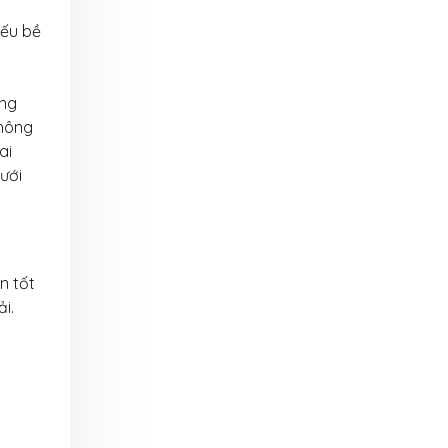
nếu bề
áng
không
ai
ưới
n tốt
i.