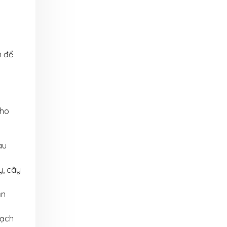
h để
cho
au
y, cây
ạn
gạch