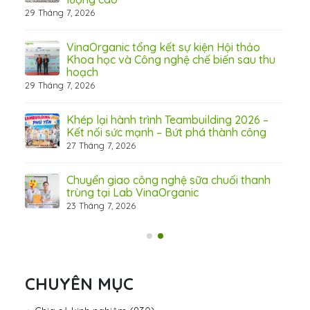
29 Tháng 7, 2026
 từ
VinaOrganic tổng kết sự kiện Hội thảo
Khoa học và Công nghệ chế biến sau thu
hoạch
29 Tháng 7, 2026
hấp
Khép lại hành trình Teambuilding 2026 –
Kết nối sức mạnh – Bứt phá thành công
27 Tháng 7, 2026
Chuyển giao công nghệ sữa chuối thanh
trùng tại Lab VinaOrganic
23 Tháng 7, 2026
31 Th
CHUYÊN MỤC