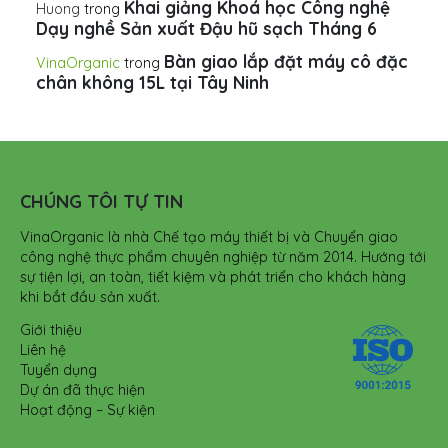
Khai giảng Khoá học Công nghệ
Huong
trong
Dạy nghề Sản xuất Đậu hũ sạch Tháng 6
Bàn giao lắp đặt máy cô đặc
VinaOrganic
trong
chân không 15L tại Tây Ninh
CHÚNG TÔI TỰ TIN
VinaOrganic là nhà Chế tạo máy thiết bị và Chuyển giao
công nghệ thực phẩm chuyên nghiệp từ năm 2014. Hướng tới
sự tiện lợi, an toàn, tiết kiệm và phát triển cho khách hàng
khi bắt đầu sản xuất.
Giới thiệu
Liên hệ
Tuyển dụng
Dự án đã thực hiện
Hoạt động – Sự kiện