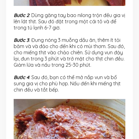
Bước 2
: Dùng găng tay bao nilong trộn đều gia vị
lên lát thịt. Sau đó đặt trong một cái tô và để
trong tủ lạnh 6-7 giờ.
Bước 3
: Đung nóng 3 muỗng dầu ăn, thêm ít tỏi
băm và và đảo cho đến khi có mùi thơm. Sau đó,
cho miếng thịt vào chảo chiên. Sử dụng vun đậy
lại, đun trong 3 phút và trở mặt cho thịt chin đều.
Giảm lửa và nấu trong 25-30 phút.
Bước 4
: Sau đó, bạn có thể mở nắp vun và bổ
sung gia vị cho phù hợp. Nấu đến khi miếng thịt
chin đều và tắt bếp.