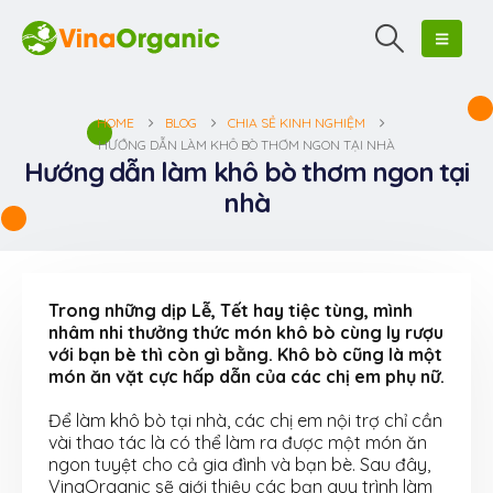
HOME
BLOG
CHIA SẺ KINH NGHIỆM
HƯỚNG DẪN LÀM KHÔ BÒ THƠM NGON TẠI NHÀ
Hướng dẫn làm khô bò thơm ngon tại
nhà
Trong những dịp Lễ, Tết hay tiệc tùng, mình
nhâm nhi thưởng thức món khô bò cùng ly rượu
với bạn bè thì còn gì bằng. Khô bò cũng là một
món ăn vặt cực hấp dẫn của các chị em phụ nữ.
Để làm khô bò tại nhà, các chị em nội trợ chỉ cần
vài thao tác là có thể làm ra được một món ăn
ngon tuyệt cho cả gia đình và bạn bè. Sau đây,
VinaOrganic sẽ giới thiệu các bạn quy trình làm