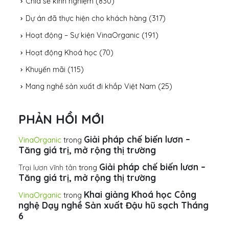
Chia sẻ kinh nghiệm
(830)
Dự án đã thực hiện cho khách hàng
(317)
Hoạt động – Sự kiện VinaOrganic
(191)
Hoạt động Khoá học
(70)
Khuyến mãi
(115)
Mang nghề sản xuất đi khắp Việt Nam
(25)
PHẢN HỒI MỚI
Giải pháp chế biến lươn –
VinaOrganic
trong
Tăng giá trị, mở rộng thị trường
Giải pháp chế biến lươn –
Trại lươn vĩnh tân
trong
Tăng giá trị, mở rộng thị trường
Khai giảng Khoá học Công
VinaOrganic
trong
nghệ Dạy nghề Sản xuất Đậu hũ sạch Tháng
6