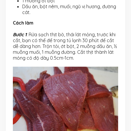
1 muỗng ớt bột
Dầu ăn, bột nêm, muối, ngũ vị hương, đường
cát.
Cách làm
Bước 1
: Rửa sạch thịt bò, thái lát mỏng, trước khi
cắt, bạn có thể để trong tủ lạnh 30 phút để cắt
dễ dàng hơn. Trộn tỏi, ớt bột, 2 muỗng dầu ăn, ½
muỗng muối, 1 muỗng đường. Cắt thịt thành lát
mỏng có độ dày 0.5cm-1cm.