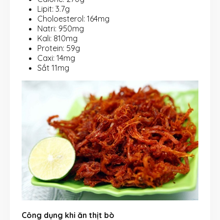
Lipit: 3.7g
Choloesterol: 164mg
Natri: 950mg
Kali: 810mg
Protein: 59g
Caxi: 14mg
Sắt 11mg
Công dụng khi ăn thịt bò