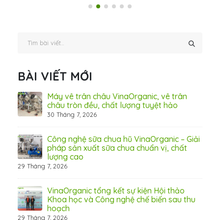
BÀI VIẾT MỚI
ấn
Máy vê trân châu VinaOrganic, vê trân
ơng)
châu tròn đều, chất lượng tuyệt hảo
30 Tháng 7, 2026
 Thơ
Công nghệ sữa chua hũ VinaOrganic – Giải
pháp sản xuất sữa chua chuẩn vị, chất
lượng cao
29 Tháng 7, 2026
 từ
VinaOrganic tổng kết sự kiện Hội thảo
Khoa học và Công nghệ chế biến sau thu
hoạch
29 Tháng 7, 2026