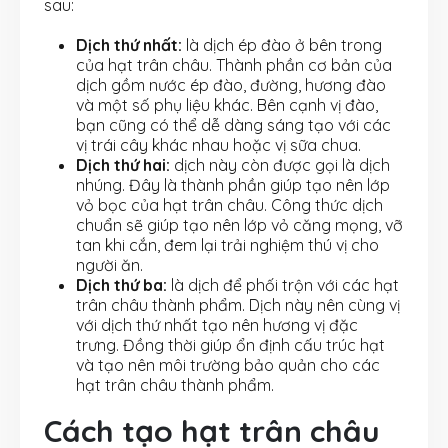
sau:
Dịch thứ nhất:
là dịch ép đào ở bên trong
của hạt trân châu. Thành phần cơ bản của
dịch gồm nước ép đào, đường, hương đào
và một số phụ liệu khác. Bên cạnh vị đào,
bạn cũng có thể dễ dàng sáng tạo với các
vị trái cây khác nhau hoặc vị sữa chua.
Dịch thứ hai:
dịch này còn được gọi là dịch
nhúng. Đây là thành phần giúp tạo nên lớp
vỏ bọc của hạt trân châu. Công thức dịch
chuẩn sẽ giúp tạo nên lớp vỏ căng mọng, vỡ
tan khi cắn, đem lại trải nghiệm thú vị cho
người ăn.
Dịch thứ ba:
là dịch để phối trộn với các hạt
trân châu thành phẩm. Dịch này nên cùng vị
với dịch thứ nhất tạo nên hương vị đặc
trưng. Đồng thời giúp ổn định cấu trúc hạt
và tạo nên môi trường bảo quản cho các
hạt trân châu thành phẩm.
Cách tạo hạt trân châu