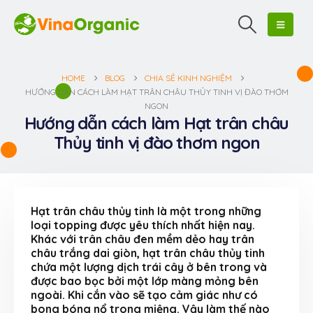
HOME
BLOG
CHIA SẺ KINH NGHIỆM
HƯỚNG DẪN CÁCH LÀM HẠT TRÂN CHÂU THỦY TINH VỊ ĐÀO THƠM
NGON
Hướng dẫn cách làm Hạt trân châu
Thủy tinh vị đào thơm ngon
Hạt trân châu thủy tinh là một trong những
loại topping được yêu thích nhất hiện nay.
Khác với trân châu đen mềm dẻo hay trân
châu trắng dai giòn, hạt trân châu thủy tinh
chứa một lượng dịch trái cây ở bên trong và
được bao bọc bởi một lớp màng mỏng bên
ngoài. Khi cắn vào sẽ tạo cảm giác như có
bong bóng nổ trong miệng. Vậy làm thế nào