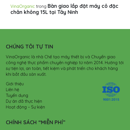
Bàn giao lắp đặt máy cô đặc
VinaOrganic
trong
chân không 15L tại Tây Ninh
CHÚNG TÔI TỰ TIN
VinaOrganic là nhà Chế tạo máy thiết bị và Chuyển giao
công nghệ thực phẩm chuyên nghiệp từ năm 2014. Hướng tới
sự tiện lợi, an toàn, tiết kiệm và phát triển cho khách hàng
khi bắt đầu sản xuất.
Giới thiệu
Liên hệ
Tuyển dụng
Dự án đã thực hiện
Hoạt động – Sự kiện
CHÍNH SÁCH “MIỄN PHÍ”