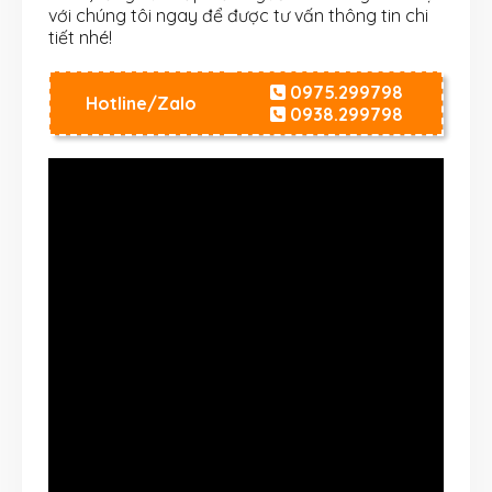
với chúng tôi ngay để được tư vấn thông tin chi
tiết nhé!
0975.299798
Hotline/Zalo
0938.299798