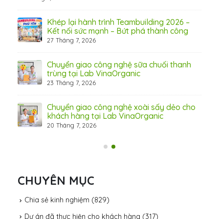
hấp
Khép lại hành trình Teambuilding 2026 –
Kết nối sức mạnh – Bứt phá thành công
27 Tháng 7, 2026
Chuyển giao công nghệ sữa chuối thanh
31 Th
trùng tại Lab VinaOrganic
23 Tháng 7, 2026
c –
Chuyển giao công nghệ xoài sấy dẻo cho
khách hàng tại Lab VinaOrganic
20 Tháng 7, 2026
CHUYÊN MỤC
Chia sẻ kinh nghiệm
(829)
Dự án đã thực hiện cho khách hàng
(317)