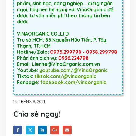
phẩm, sinh học, nông nghiệp... đừng ngần
ngại, hãy liên hệ ngay với VinaOrganic để
được tư vấn miễn phí theo thông tin bên
dưới:
VINAORGANIC CO.,LTD
Trụ sở HCM: 86 Nguyễn Hữu Tiến, P. Tây
Thạnh, TP.HCM
Hotline/Zalo:
0975.299798 - 0938.299798
Phản ánh dịch vụ:
0936.224798
Email: Lienhe@VinaOrganic.com.vn
Youtube:
youtube.com/@VinaOrganic
Tiktok:
tiktok.com/@vinaorganic
Fanpage:
facebook.com/vinaorganic
25 THÁNG 9, 2021
Chia sẻ ngay!