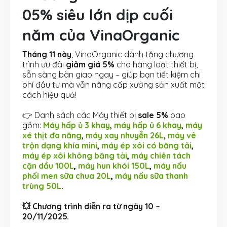
05% siêu lớn dịp cuối
năm của VinaOrganic
Tháng 11 này
, VinaOrganic dành tặng chương
trình ưu đãi
giảm giá 5%
cho hàng loạt thiết bị,
sẵn sàng bàn giao ngay – giúp bạn tiết kiệm chi
phí đầu tư mà vẫn nâng cấp xưởng sản xuất một
cách hiệu quả!
👉 Danh sách các Máy thiết bị
sale 5%
bao
gồm:
Máy hấp ủ 3 khay
,
máy hấp ủ 6 khay
,
máy
xé thịt đa năng
,
máy xay nhuyễn 26L
,
máy vê
trộn dạng khía mini
,
máy ép xôi có băng tải
,
máy ép xôi không băng tải
,
máy chiên tách
cặn dầu 100L
,
máy hun khói 150L
,
máy nấu
phối men sữa chua 20L
,
máy nấu sữa thanh
trùng 50L
.
💥 Chương trình diễn ra từ ngày 10 –
20/11/2025.