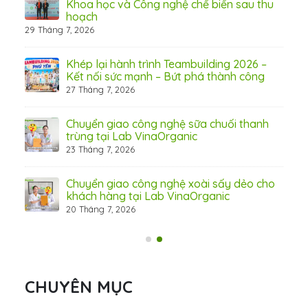
Khoa học và Công nghệ chế biến sau thu
hoạch
29 Tháng 7, 2026
hấp
Khép lại hành trình Teambuilding 2026 –
Kết nối sức mạnh – Bứt phá thành công
27 Tháng 7, 2026
Chuyển giao công nghệ sữa chuối thanh
31 Th
trùng tại Lab VinaOrganic
23 Tháng 7, 2026
c –
Chuyển giao công nghệ xoài sấy dẻo cho
khách hàng tại Lab VinaOrganic
20 Tháng 7, 2026
CHUYÊN MỤC