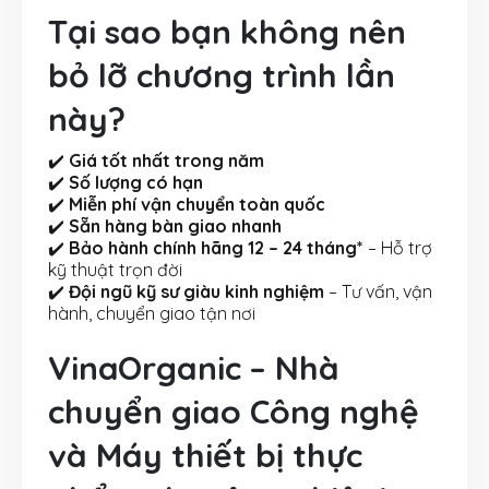
Tại sao bạn không nên
bỏ lỡ chương trình lần
này?
✔️
Giá tốt nhất trong năm
✔️
Số lượng có hạn
✔️
Miễn phí vận chuyển toàn quốc
✔️
Sẵn hàng bàn giao nhanh
✔️
Bảo hành chính hãng 12 – 24 tháng*
– Hỗ trợ
kỹ thuật trọn đời
✔️
Đội ngũ kỹ sư giàu kinh nghiệm
– Tư vấn, vận
hành, chuyển giao tận nơi
VinaOrganic – Nhà
chuyển giao Công nghệ
và Máy thiết bị thực