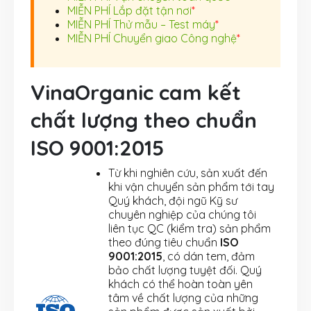
MIỄN PHÍ Lắp đặt tận nơi
*
MIỄN PHÍ Thử mẫu – Test máy
*
MIỄN PHÍ Chuyển giao Công nghệ
*
VinaOrganic cam kết
chất lượng theo chuẩn
ISO 9001:2015
Từ khi nghiên cứu, sản xuất đến
khi vận chuyển sản phẩm tới tay
Quý khách, đội ngũ Kỹ sư
chuyên nghiệp của chúng tôi
liên tục QC (kiểm tra) sản phẩm
theo đúng tiêu chuẩn
ISO
9001:2015
, có dán tem, đảm
bảo chất lượng tuyệt đối. Quý
khách có thể hoàn toàn yên
tâm về chất lượng của những