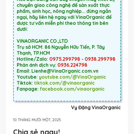
chuyển giao công nghệ để sản xuất thực
phẩm, sinh học, nông nghiệp... đừng ngần
ngại, hãy liên hệ ngay với VinaOrganic để
được tư vấn miễn phí theo thông tin bên
dưới:
VINAORGANIC CO.,LTD
Trụ sở HCM: 86 Nguyễn Hữu Tiến, P. Tây
Thạnh, TP.HCM
Hotline/Zalo:
0975.299798 - 0938.299798
Phản ánh dịch vụ:
0936.224798
Email: Lienhe@VinaOrganic.com.vn
Youtube:
youtube.com/@VinaOrganic
Tiktok:
tiktok.com/@vinaorganic
Fanpage:
facebook.com/vinaorganic
Vy Đặng VinaOrganic
10 THÁNG MƯỜI MỘT, 2025
Chia sẻ ngay!