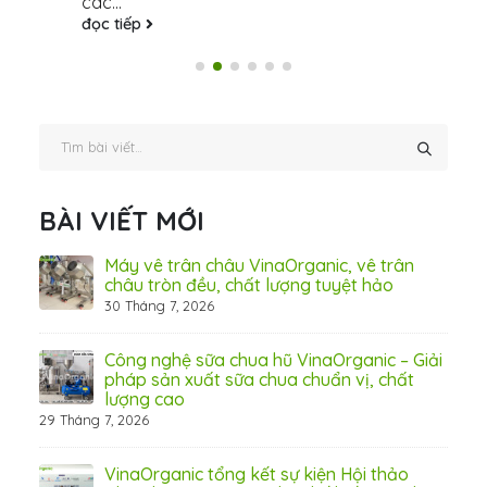
các...
đọc tiếp
BÀI VIẾT MỚI
ấn
Máy vê trân châu VinaOrganic, vê trân
ơng)
châu tròn đều, chất lượng tuyệt hảo
30 Tháng 7, 2026
 Thơ
Công nghệ sữa chua hũ VinaOrganic – Giải
pháp sản xuất sữa chua chuẩn vị, chất
lượng cao
29 Tháng 7, 2026
 từ
VinaOrganic tổng kết sự kiện Hội thảo