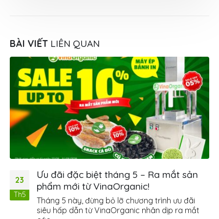
BÀI VIẾT
LIÊN QUAN
Ưu đãi đặc biệt tháng 5 – Ra mắt sản
23
phẩm mới từ VinaOrganic!
Th5
Tháng 5 này, đừng bỏ lỡ chương trình ưu đãi
siêu hấp dẫn từ VinaOrganic nhân dịp ra mắt