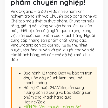
phẩm chuyên nghiệp!
VinaOrganic – là đơn vị đã nhiều năm kinh
nghiệm trong lĩnh vực Chuyển giao công nghệ và
Chế tạo máy thiết bị thực phẩm. Chúng tôi hiểu
rằng, giá trị bền vững và vận hành liên tục của
máy thiết bị luôn có ý nghĩa quan trọng trong
việc sản xuất sản phẩm của khách hàng. Ngoài
cung cấp những sản phẩm chất lượng cao,
VinaOrganic còn có đội ngũ Kỹ sư trẻ, nhiệt
huyết, sẵn lòng tư vấn và giải quyết các vấn đề
của khách hàng, với các chế độ hậu mãi chu
đáo:
Bảo hành 12 tháng, Dịch vụ bảo trì trọn
đời, luôn đầy đủ linh kiện thay thế
nhanh chóng.
Hỗ trợ kĩ thuật 24/7/365, sẵn sàng
hướng dẫn sử dụng và bảo dưỡng sản
phẩm cho khách hàng qua
Hotline/Zalo.
MIỄN PHÍ Vận chuyển toàn quốc
*