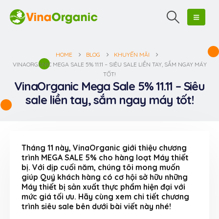
HOME
BLOG
KHUYẾN MÃI
VINAORGANIC MEGA SALE 5% 11.11 – SIÊU SALE LIỀN TAY, SẮM NGAY MÁY
TỐT!
VinaOrganic Mega Sale 5% 11.11 – Siêu
sale liền tay, sắm ngay máy tốt!
Tháng 11 này, VinaOrganic giới thiệu chương
trình MEGA SALE 5% cho hàng loạt Máy thiết
bị. Với dịp cuối năm, chúng tôi mong muốn
giúp Quý khách hàng có cơ hội sở hữu những
Máy thiết bị sản xuất thực phẩm hiện đại với
mức giá tối ưu. Hãy cùng xem chi tiết chương
trình siêu sale bên dưới bài viết này nhé!