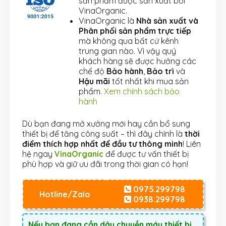
sản phẩm được sản xuất bởi
VinaOrganic.
VinaOrganic là
Nhà sản xuất và
Phân phối sản phẩm trực tiếp
mà không qua bất cứ kênh
trung gian nào. Vì vậy quý
khách hàng sẽ được hưởng các
chế độ
Bảo hành
,
Bảo trì
và
Hậu mãi
tốt nhất khi mua sản
phẩm.
Xem chính sách bảo
hành
Dù bạn đang mở xưởng mới hay cần bổ sung
thiết bị để tăng công suất – thì đây chính là
thời
điểm thích hợp nhất để đầu tư thông minh
! Liên
hệ ngay
VinaOrganic
để được tư vấn thiết bị
phù hợp và giữ ưu đãi trong thời gian có hạn!
0975.299798
Hotline/Zalo
0938.299798
Nếu bạn đang cần dây chuyền máy thiết bị,