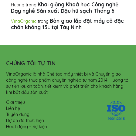
Khai giảng Khoá học Công nghệ
Huong
trong
Dạy nghề Sản xuất Đậu hũ sạch Tháng 6
Bàn giao lắp đặt máy cô đặc
VinaOrganic
trong
chân không 15L tại Tây Ninh
CHÚNG TÔI TỰ TIN
VinaOrganic là nhà Chế tạo máy thiết bị và Chuyển giao
công nghệ thực phẩm chuyên nghiệp từ năm 2014. Hướng tới
sự tiện lợi, an toàn, tiết kiệm và phát triển cho khách hàng
khi bắt đầu sản xuất.
Giới thiệu
Liên hệ
Tuyển dụng
Dự án đã thực hiện
Hoạt động – Sự kiện