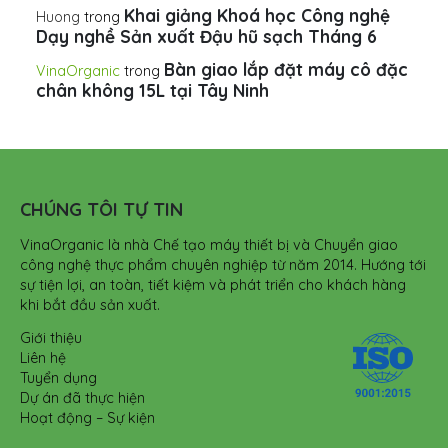
Khai giảng Khoá học Công nghệ
Huong
trong
Dạy nghề Sản xuất Đậu hũ sạch Tháng 6
Bàn giao lắp đặt máy cô đặc
VinaOrganic
trong
chân không 15L tại Tây Ninh
CHÚNG TÔI TỰ TIN
VinaOrganic là nhà Chế tạo máy thiết bị và Chuyển giao
công nghệ thực phẩm chuyên nghiệp từ năm 2014. Hướng tới
sự tiện lợi, an toàn, tiết kiệm và phát triển cho khách hàng
khi bắt đầu sản xuất.
Giới thiệu
Liên hệ
Tuyển dụng
Dự án đã thực hiện
Hoạt động – Sự kiện