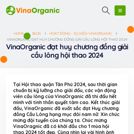
HOME
BLOG
HOẠT ĐỘNG - SỰ KIỆN VINAORGANIC
VINAORGANIC ĐẠT HUY CHƯƠNG ĐỒNG GIẢI CẦU LÔNG HỘI THAO 2024
VinaOrganic đạt huy chương đồng giải
cầu lông hội thao 2024
Tại Hội thao quận Tân Phú 2024, sau thời gian
chuẩn bị kỹ lưỡng cho giải đấu, các vận động
viên cầu lông của VinaOrganic đã thi đấu hết
mình với tinh thần quyết tâm cao. Kết thúc giải
đấu, VinaOrganic đã xuất sắc đạt Huy chương
đồng Cầu Lông hạng mục đôi nam nữ. Xin chúc
mừng đội tuyển của chúng ta. Chúc mừng
VinaOragnic đã có khởi đầu cho 1 mùa hội
thao 2024 tốt đẹp. Cùng nhìn lại vài hình ảnh