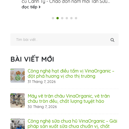
cũ Canh Tý - Chào đón năm mới Tân Sửu...
đọc tiếp
BÀI VIẾT MỚI
hãn
Công nghệ hạt điều tẩm vị VinaOrganic –
ừ
đột phá hương vị cho thị trường
31 Tháng 7, 2026
8 Thá
Máy vê trân châu VinaOrganic, vê trân
ấn
châu tròn đều, chất lượng tuyệt hảo
ơng)
30 Tháng 7, 2026
Công nghệ sữa chua hũ VinaOrganic – Giải
 tầm
pháp sản xuất sữa chua chuẩn vị, chất