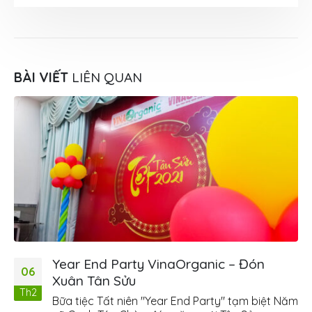
BÀI VIẾT
LIÊN QUAN
Year End Party VinaOrganic – Đón
06
Xuân Tân Sửu
Th2
Bữa tiệc Tất niên "Year End Party" tạm biệt Năm