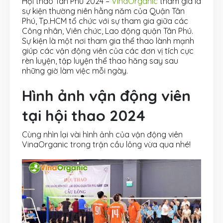
Hội thao Tân Phú 2024 –
VinaOrganic
tham gia là
sự kiện thường niên hằng năm của Quận Tân
Phú, Tp.HCM tổ chức với sự tham gia giữa các
Công nhân, Viên chức, Lao động quận Tân Phú.
Sự kiện là một nơi tham gia thể thao lành mạnh
giúp các vận động viên của các đơn vị tích cực
rèn luyện, tập luyện thể thao hăng say sau
những giờ làm việc mỗi ngày.
Hình ảnh vận động viên
tại hội thao 2024
Cùng nhìn lại vài hình ảnh của vận động viên
VinaOrganic trong trận cầu lông vừa qua nhé!