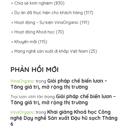
Chia sẻ kinh nghiệm
(830)
Dự án đã thực hiện cho khách hàng
(317)
Hoạt động – Sự kiện VinaOrganic
(191)
Hoạt động Khoá học
(70)
Khuyến mãi
(115)
Mang nghề sản xuất đi khắp Việt Nam
(25)
PHẢN HỒI MỚI
Giải pháp chế biến lươn –
VinaOrganic
trong
Tăng giá trị, mở rộng thị trường
Giải pháp chế biến lươn –
Trại lươn vĩnh tân
trong
Tăng giá trị, mở rộng thị trường
Khai giảng Khoá học Công
VinaOrganic
trong
nghệ Dạy nghề Sản xuất Đậu hũ sạch Tháng
6