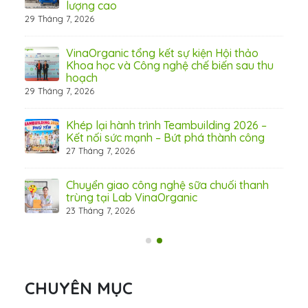
lượng cao
29 Tháng 7, 2026
 từ
VinaOrganic tổng kết sự kiện Hội thảo
Khoa học và Công nghệ chế biến sau thu
hoạch
29 Tháng 7, 2026
hấp
Khép lại hành trình Teambuilding 2026 –
Kết nối sức mạnh – Bứt phá thành công
27 Tháng 7, 2026
Chuyển giao công nghệ sữa chuối thanh
trùng tại Lab VinaOrganic
23 Tháng 7, 2026
31 Th
CHUYÊN MỤC