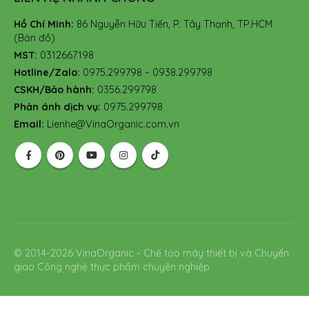
Hồ Chí Minh:
86 Nguyễn Hữu Tiến, P. Tây Thạnh, TP.HCM
(Bản đồ)
MST:
0312667198
Hotline/Zalo:
0975.299798 – 0938.299798
CSKH/Bảo hành:
0356.299798
Phản ánh dịch vụ:
0975.299798
Email:
Lienhe@VinaOrganic.com.vn
© 2014-2026 VinaOrganic - Chế tạo máy thiết bị và Chuyển
giao Công nghệ thực phẩm chuyên nghiệp.