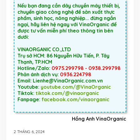
Nếu bạn đang cần dây chuyền máy thiết bị,
chuyển giao công nghệ để sản xuất thực
phẩm, sinh học, nông nghiệp... đừng ngần
ngại, hãy liên hệ ngay với VinaOrganic để
được tư vấn miễn phí theo thông tin bên
dưới:
VINAORGANIC CO.,LTD
Trụ sở HCM: 86 Nguyễn Hữu Tiến, P. Tây
Thạnh, TP.HCM
Hotline/Zalo:
0975.299798 - 0938.299798
Phản ánh dịch vụ:
0936.224798
Email: Lienhe@VinaOrganic.com.vn
Youtube:
youtube.com/@VinaOrganic
Tiktok:
tiktok.com/@vinaorganic
Fanpage:
facebook.com/vinaorganic
Hồng Anh VinaOrganic
2 THÁNG 6, 2024