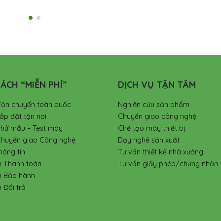
ÁCH “MIỄN PHÍ”
DỊCH VỤ TẬN TÂM
Vận chuyển toàn quốc
Nghiên cứu sản phẩm
ắp đặt tận nơi
Chuyển giao công nghệ
Thử mẫu – Test máy
Chế tạo máy thiết bị
Chuyển giao Công nghệ
Dạy nghề sản xuất
hông tin
Tư vấn thiết kế nhà xưởng
h Thanh toán
Tư vấn giấy phép/chứng nhận
h Bảo hành
 Đổi trả