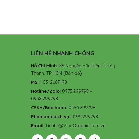
LIÊN HỆ NHANH CHÓNG
Hồ Chí Minh:
86 Nguyễn Hữu Tiến, P. Tây
Thạnh, TP.HCM
(Bản đồ)
MST:
0312667198
Hotline/Zalo:
0975.299798 –
0938.299798
CSKH/Bảo hành:
0356.299798
Phản ánh dịch vụ:
0975.299798
Email:
Lienhe@VinaOrganic.com.vn