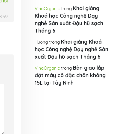
ả lời
Khai giảng
VinaOrganic
trong
Khoá học Công nghệ Dạy
8:59
nghề Sản xuất Đậu hũ sạch
Tháng 6
Khai giảng Khoá
Huong
trong
học Công nghệ Dạy nghề Sản
xuất Đậu hũ sạch Tháng 6
Bàn giao lắp
VinaOrganic
trong
đặt máy cô đặc chân không
15L tại Tây Ninh