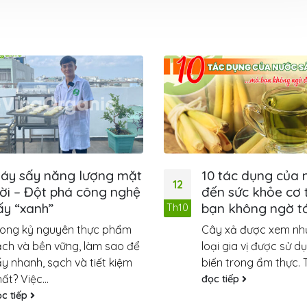
10 tác dụng của nước Sả
Top 10 t
12
đến sức khỏe cơ thể mà
23
dưỡng tố
bạn không ngờ tới
Th10
Th8
Nước uống 
Cây xả được xem như là một
cơ thể điều
loại gia vị được sử dụng phổ
chống nóng
biến trong ẩm thực. Tạo nên...
thông thườn
đọc tiếp
đọc tiếp