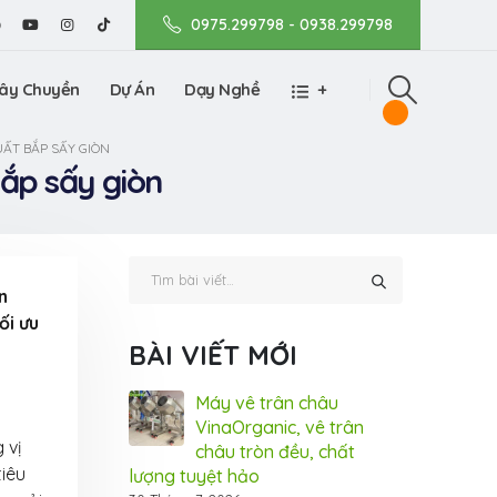
0975.299798 - 0938.299798
ây Chuyền
Dự Án
Dạy Nghề
+
ẤT BẮP SẤY GIÒN
ắp sấy giòn
n
ối ưu
BÀI VIẾT MỚI
nic tham gia
Máy vê trân châu
Vin
m Dấu ấn Thương
VinaOrganic, vê trân
Tri
 vị
 tại TP.HCM (Bình
châu tròn đều, chất
hiệ
iêu
lượng tuyệt hảo
Dương)