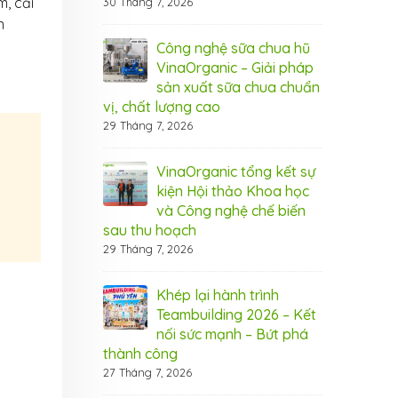
m, cải
30 Tháng 7, 2026
6 Tháng 8, 20
n
nic tham dự hội
Công nghệ sữa chua hũ
Vin
Cần Thơ
VinaOrganic – Giải pháp
thả
sản xuất sữa chua chuẩn
2026
5 T
vị, chất lượng cao
29 Tháng 7, 2026
 rộn ràng –
Thá
 ưu đãi từ
Ngậ
nic
VinaOrganic tổng kết sự
Vin
kiện Hội thảo Khoa học
1 Tháng 8, 20
và Công nghệ chế biến
sau thu hoạch
 bứt phá doanh
Bí 
29 Tháng 7, 2026
máy hấp ủ đa
thu
aOrganic
năn
Khép lại hành trình
31 Tháng 7, 20
Teambuilding 2026 – Kết
nối sức mạnh – Bứt phá
ây chuyền sản
Đầu
thành công
 VinaOrganic –
xuấ
27 Tháng 7, 2026
 năng lực sản
Nân