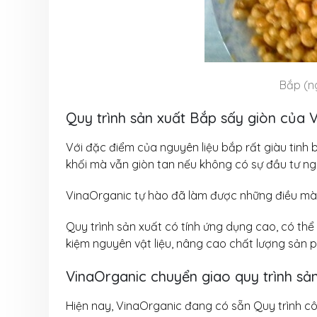
Bắp (n
Quy trình sản xuất Bắp sấy giòn của 
Với đặc điểm của nguyên liệu bắp rất giàu tinh 
khối mà vẫn giòn tan nếu không có sự đầu tư ng
VinaOrganic tự hào đã làm được những điều mà í
Quy trình sản xuất có tính ứng dụng cao, có th
kiệm nguyên vật liệu, nâng cao chất lượng sản 
VinaOrganic chuyển giao quy trình sả
Hiện nay, VinaOrganic đang có sẵn Quy trình c