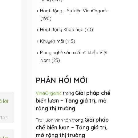
Hoạt động – Sự kiện VinaOrganic
(190)
Hoạt động Khoá học
(70)
Khuyến mãi
(115)
Mang nghề sản xuất đi khắp Việt
Nam
(25)
PHẢN HỒI MỚI
Giải pháp chế
VinaOrganic
trong
biến lươn – Tăng giá trị, mở
ả lời
rộng thị trường
1:24
Giải pháp
Trại lươn vĩnh tân
trong
chế biến lươn – Tăng giá trị,
mở rộng thị trường