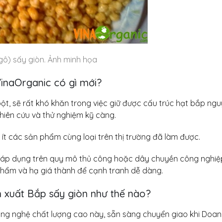
xuất, đáp ứng nhu
31 Tháng 7, 2026
Công ngh
vị VinaOr
hương vị 
gô) sấy giòn. Ảnh minh họa
31 Tháng 7, 2026
VinaOrganic có gì mới?
bột, sẽ rất khó khăn trong việc giữ được cấu trúc hạt bắp ng
hiên cứu và thử nghiệm kỹ càng.
t các sản phẩm cùng loại trên thị trường đã làm được.
ể áp dụng trên quy mô thủ công hoặc dây chuyền công nghiệp,
phẩm và hạ giá thành để cạnh tranh dễ dàng.
n xuất Bắp sấy giòn như thế nào?
ông nghệ chất lượng cao này, sẵn sàng chuyển giao khi Doa