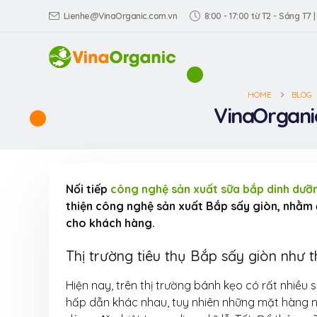
Lienhe@VinaOrganic.com.vn
8:00 - 17:00 từ T2 - Sáng T7 |
HOME
BLOG
VinaOrgani
Nối tiếp
công nghệ sản xuất sữa bắp dinh dưỡ
thiện công nghệ sản xuất Bắp sấy giòn, nhằm 
cho khách hàng.
Thị trường tiêu thụ Bắp sấy giòn như 
Hiện nay, trên thị trường bánh kẹo có rất nhiề
hấp dẫn khác nhau, tuy nhiên những mặt hàng n