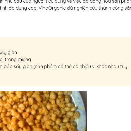
 mãn nhu cầu của người tiêu dùng về việc đa dạng hóa sản phẩ
6 Tháng 8, 2026
 tính đa dụng cao, VinaOrganic đã nghiên cứu thành công sả
VinaOrga
thảo tại 
5 Tháng 8, 
Tháng 08
Ngập tràn
sấy giòn
VinaOrga
hai trong miệng
1 Tháng 8, 2026
m bắp sấy giòn (sản phẩm có thể có nhiều vị khác nhau tùy
Bí quyết
thu nhờ 
năng Vin
31 Tháng 7, 2026
Đầu tư d
xuất muối
Nâng cao