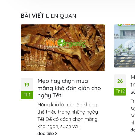
BÀI VIẾT
LIÊN QUAN
Máy sấy năng lượng mặt
ọn mua
26
trời – Đột phá công nghệ
n giản cho
sấy “xanh”
Th12
Trong kỷ nguyên thực phẩm
ón ăn không
sạch và bền vững, làm sao để
g những ngày
sấy nhanh, sạch và tiết kiệm
h chọn măng
nhất? Việc...
và...
đọc tiếp