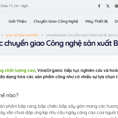
 Chiều T7, CN - Nghỉ
Giới Thiệu
Chuyển Giao Công Nghệ
Máy Thiết Bị
D
CHIA SẺ KINH NGHIỆM
VINAORGANIC CHUYỂN GIAO CÔNG NGHỆ SẢN XU
c chuyển giao Công nghệ sản xuất B
ng chất lượng cao
, VinaOrganic tiếp tục nghiên cứu và hoà
đa dạng hóa các sản phẩm cũng như có nhiều sự lựa chọn t
thế nào?
VinaOrga
Triển lã
u sản phẩm bắp rang, bắp chiên, bắp sấy giòn mang các hương
hiệu Việt
ày vẫn chưa đáp ứng kịp nhu cầu ngày càng cao của người t
Dương)