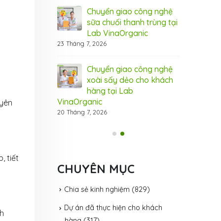
 cầu thị trường
xuất, đáp ứ
Chuyển giao công nghệ
31 Tháng 7, 20
sữa chuối thanh trùng tại
Lab VinaOrganic
ệ hạt điều tẩm
Côn
23 Tháng 7, 2026
ganic – đột phá
vị 
cho thị trường
hươ
Chuyển giao công nghệ
31 Tháng 7, 20
xoài sấy dẻo cho khách
hàng tại Lab
VinaOrganic
uyên
20 Tháng 7, 2026
 tiết
CHUYÊN MỤC
Chia sẻ kinh nghiệm
(829)
Dự án đã thực hiện cho khách
nh
hàng
(317)