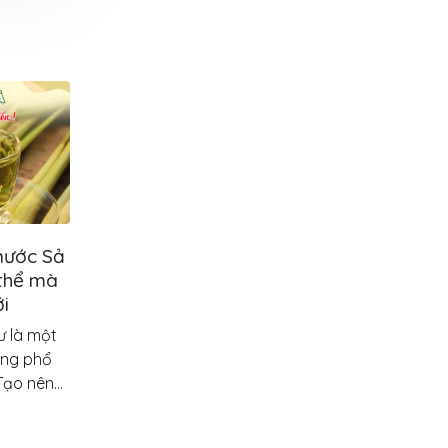
hức uống bổ
Dinh dưỡng và công
22
t cho sức khỏe
dụng tuyệt vời của đu đủ
Th8
rất quan trọng để
Đu đủ là một trong những
 hoà nhiệt độ
nguồn giàu chất dinh dưỡng,
. Ngoài nước lọc
chất chống oxy hóa, chất
g, chúng...
khoáng và chất xơ...
đọc tiếp