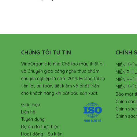
CHÚNG TÔI TỰ TIN
CHÍNH S
VinaOrganic là nhà Chế tạo máy thiết bị
MIỄN PHÍ 
và Chuyển giao công nghệ thực phẩm
MIỄN PHÍ L
chuyên nghiệp từ năm 2014. Hướng tới sự
MIỄN PHÍ 
tiện lợi, an toàn, tiết kiệm và phát triển
MIỄN PHÍ 
cho khách hàng khi bắt đầu sản xuất.
Bảo mật t
Chính sác
Giới thiệu
Chính sác
Liên hệ
Chính sách
Tuyển dụng
Dự án đã thực hiện
Hoạt động – Sự kiện