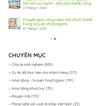
Kết nối sức mạnh – Bứt phá thành công
27 Tháng 7, 2026
Chuyển giao công nghệ sữa chuối thanh
trùng tại Lab VinaOrganic
23 Tháng 7, 2026
31 Th
CHUYÊN MỤC
Chia sẻ kinh nghiệm
(830)
Dự án đã thực hiện cho khách hàng
(317)
Hoạt động – Sự kiện VinaOrganic
(191)
Hoạt động Khoá học
(70)
Khuyến mãi
(115)
Mang nghề sản xuất đi khắp Việt Nam
(25)