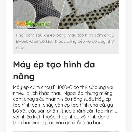
Phôi cơm sau khi ép bằng máy tạo hình cơm cháy
EH060-C sẽ có kích thước đồng đều và độ dày như
nhau.
Máy ép tạo hình đa
năng
Máy ép cơm cháy EH060-C có thể sử dụng với
nhiều lợi ích khác nhau. Ngoài ép những miếng
cơm cháy siêu nhanh, siêu năng suất. Máy ép
tạo hình cơm cháy còn ép tạo hình chả cá, gà
bó xôi, các sản phẩm, thực phẩm cần tạo hình,…
với nhiều kích thước khác nhau với hình dạng
tròn hay vuông tùy vào yêu cầu của bạn.