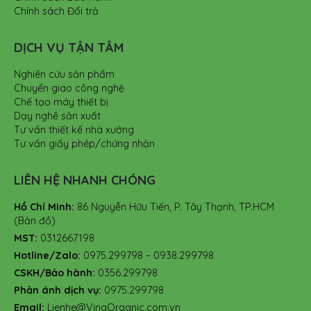
Chính sách Đổi trả
DỊCH VỤ TẬN TÂM
Nghiên cứu sản phẩm
Chuyển giao công nghệ
Chế tạo máy thiết bị
Dạy nghề sản xuất
Tư vấn thiết kế nhà xưởng
Tư vấn giấy phép/chứng nhận
LIÊN HỆ NHANH CHÓNG
Hồ Chí Minh:
86 Nguyễn Hữu Tiến, P. Tây Thạnh, TP.HCM
(Bản đồ)
MST:
0312667198
Hotline/Zalo:
0975.299798 – 0938.299798
CSKH/Bảo hành:
0356.299798
Phản ánh dịch vụ:
0975.299798
Email:
Lienhe@VinaOrganic.com.vn