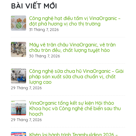
BÀI VIẾT MỚI
hãn
Công nghệ hạt điều tẩm vị VinaOrganic –
ừ
đột phá hương vị cho thị trường
31 Tháng 7, 2026
8 Thá
Máy vê trân châu VinaOrganic, vê trân
ấn
châu tròn đều, chất lượng tuyệt hảo
ơng)
30 Tháng 7, 2026
Công nghệ sữa chua hũ VinaOrganic – Giải
 tầm
pháp sản xuất sữa chua chuẩn vị, chất
lượng cao
29 Tháng 7, 2026
 từ
VinaOrganic tổng kết sự kiện Hội thảo
Khoa học và Công nghệ chế biến sau thu
hoạch
29 Tháng 7, 2026
hấp
Khép lại hành trình Teambuilding 2026 –