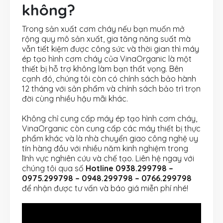
không?
Trong sản xuất cơm cháy nếu bạn muốn mở
rộng quy mô sản xuất, gia tăng năng suất mà
vẫn tiết kiệm được công sức và thời gian thì máy
ép tạo hình cơm cháy của VinaOrganic là một
thiết bị hỗ trợ không làm bạn thất vọng. Bên
cạnh đó, chúng tôi còn có chính sách bảo hành
12 tháng với sản phẩm và chính sách bảo trì trọn
đời cùng nhiều hậu mãi khác.
Không chỉ cung cấp máy ép tạo hình cơm cháy,
VinaOrganic còn cung cấp các máy thiết bị thực
phẩm khác và là nhà chuyển giao công nghệ uy
tín hàng đầu với nhiều năm kinh nghiệm trong
lĩnh vực nghiên cứu và chế tạo. Liên hệ ngay với
chúng tôi qua số
Hotline 0938.299798 –
0975.299798 – 0948.299798 – 0766.299798
để nhận được tư vấn và báo giá miễn phí nhé!