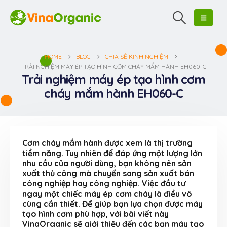
HOME
BLOG
CHIA SẺ KINH NGHIỆM
TRẢI NGHIỆM MÁY ÉP TẠO HÌNH CƠM CHÁY MẮM HÀNH EH060-C
Trải nghiệm máy ép tạo hình cơm
cháy mắm hành EH060-C
Cơm cháy mắm hành được xem là thị trường
tiềm năng. Tuy nhiên để đáp ứng một lượng lớn
nhu cầu của người dùng, bạn không nên sản
xuất thủ công mà chuyển sang sản xuất bán
công nghiệp hay công nghiệp. Việc đầu tư
ngay một chiếc máy ép cơm cháy là điều vô
cùng cần thiết. Để giúp bạn lựa chọn được máy
tạo hình cơm phù hợp, với bài viết này
VinaOrganic sẽ giới thiệu đến các bạn máy tạo