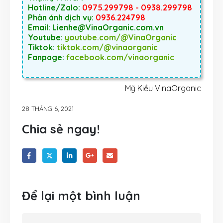
Hotline/Zalo:
0975.299798 - 0938.299798
Phản ánh dịch vụ:
0936.224798
Email: Lienhe@VinaOrganic.com.vn
Youtube:
youtube.com/@VinaOrganic
Tiktok:
tiktok.com/@vinaorganic
Fanpage:
facebook.com/vinaorganic
Mỹ Kiều VinaOrganic
28 THÁNG 6, 2021
Chia sẻ ngay!
Để lại một bình luận