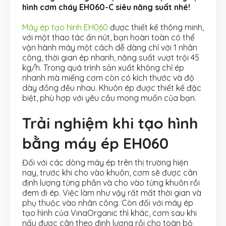
hình cơm cháy EH060-C siêu năng suất nhé!
Máy ép tạo hình EH060
được thiết kế thông minh,
với một thao tác ấn nút, bạn hoàn toàn có thể
vận hành máy một cách dễ dàng chỉ với 1 nhân
công, thời gian ép nhanh, năng suất vượt trội 45
kg/h. Trong quá trình sản xuất không chỉ ép
nhanh mà miếng cơm còn có kích thước và độ
dày đồng đều nhau. Khuôn ép được thiết kế đặc
biệt, phù hợp với yêu cầu mong muốn của bạn.
Trải nghiệm khi tạo hình
bằng máy ép EH060
Đối với các dòng máy ép trên thị trường hiện
nay, trước khi cho vào khuôn, cơm sẽ được cân
định lượng từng phần và cho vào từng khuôn rồi
đem đi ép. Việc làm như vậy rất mất thời gian và
phụ thuộc vào nhân công. Còn đối với máy ép
tạo hình của VinaOrganic thì khác, cơm sau khi
nấu được cân theo định lượng rồi cho toàn bộ