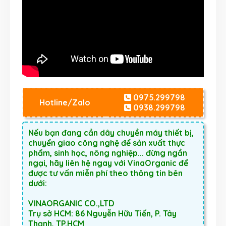
0975.299798
Hotline/Zalo
0938.299798
Nếu bạn đang cần dây chuyền máy thiết bị,
chuyển giao công nghệ để sản xuất thực
phẩm, sinh học, nông nghiệp... đừng ngần
ngại, hãy liên hệ ngay với VinaOrganic để
được tư vấn miễn phí theo thông tin bên
dưới:
VINAORGANIC CO.,LTD
Trụ sở HCM: 86 Nguyễn Hữu Tiến, P. Tây
Thạnh, TP.HCM