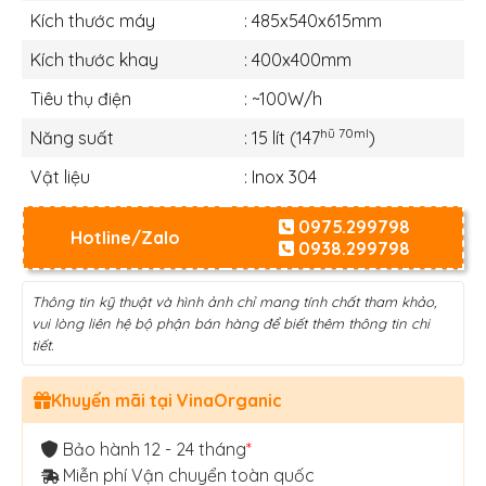
Kích thước máy
: 485x540x615mm
Kích thước khay
: 400x400mm
Tiêu thụ điện
: ~100W/h
hũ 70ml
Năng suất
: 15 lít (147
)
Vật liệu
: Inox 304
0975.299798
Hotline/Zalo
0938.299798
Thông tin kỹ thuật và hình ảnh chỉ mang tính chất tham khảo,
vui lòng liên hệ bộ phận bán hàng để biết thêm thông tin chi
tiết.
Khuyến mãi tại VinaOrganic
Bảo hành 12 - 24 tháng
*
Miễn phí Vận chuyển toàn quốc