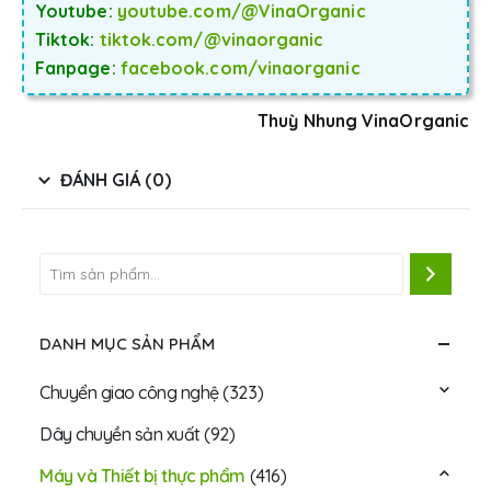
Youtube:
youtube.com/@VinaOrganic
Tiktok:
tiktok.com/@vinaorganic
Fanpage:
facebook.com/vinaorganic
Thuỳ Nhung VinaOrganic
ĐÁNH GIÁ (0)
DANH MỤC SẢN PHẨM
Chuyển giao công nghệ
(323)
Dây chuyền sản xuất
(92)
Máy và Thiết bị thực phẩm
(416)