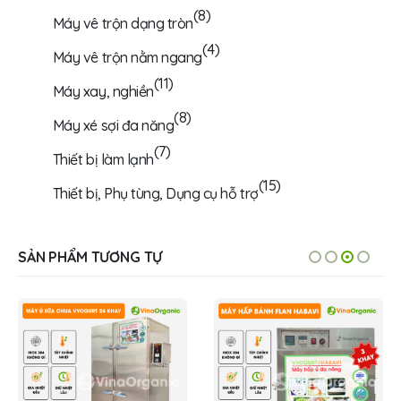
(8)
Máy vê trộn dạng tròn
(4)
Máy vê trộn nằm ngang
(11)
Máy xay, nghiền
(8)
Máy xé sợi đa năng
(7)
Thiết bị làm lạnh
(15)
Thiết bị, Phụ tùng, Dụng cụ hỗ trợ
SẢN PHẨM TƯƠNG TỰ