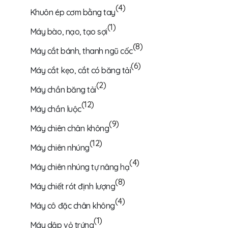
(4)
Khuôn ép cơm bằng tay
(1)
Máy bào, nạo, tạo sợi
(8)
Máy cắt bánh, thanh ngũ cốc
(6)
Máy cắt kẹo, cắt có băng tải
(2)
Máy chần băng tải
(12)
Máy chần luộc
(9)
Máy chiên chân không
(12)
Máy chiên nhúng
(4)
Máy chiên nhúng tự nâng hạ
(8)
Máy chiết rót định lượng
(4)
Máy cô đặc chân không
(1)
Máy dập vỏ trứng