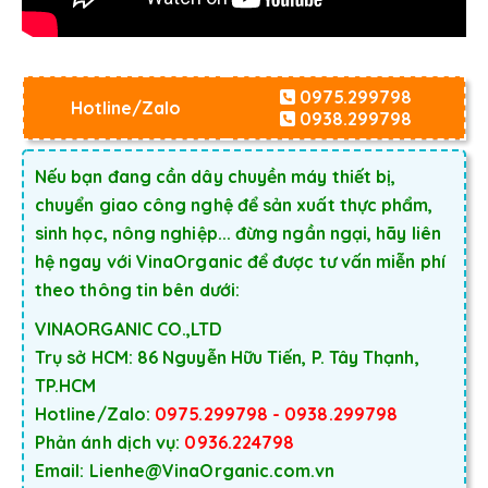
0975.299798
Hotline/Zalo
0938.299798
Nếu bạn đang cần dây chuyền máy thiết bị,
chuyển giao công nghệ để sản xuất thực phẩm,
sinh học, nông nghiệp... đừng ngần ngại, hãy liên
hệ ngay với VinaOrganic để được tư vấn miễn phí
theo thông tin bên dưới:
VINAORGANIC CO.,LTD
Trụ sở HCM: 86 Nguyễn Hữu Tiến, P. Tây Thạnh,
TP.HCM
Hotline/Zalo:
0975.299798 - 0938.299798
Phản ánh dịch vụ:
0936.224798
Email: Lienhe@VinaOrganic.com.vn