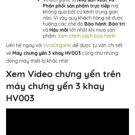
Phân phối sản phẩm trực tiếp
mà
không qua bất cứ kênh trung gian
nào. Vì vậy quý khách hàng sẽ được
hưởng các chế độ
Bảo hành
,
Bảo trì
và
Hậu mãi
tốt nhất khi mua sản
phẩm.
Xem chính sách bảo hành
Liên hệ ngay với
VinaOrganic
để được tư vấn chi tiết
về
Máy chưng yến 3 khay HV003
cũng như những
dòng máy thiết bị khác nhé!
Xem Video chưng yến trên
máy chưng yến 3 khay
HV003