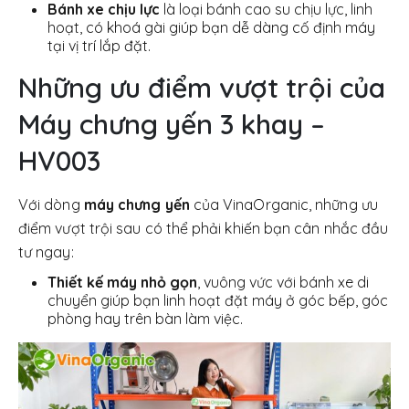
Bánh xe chịu lực
là loại bánh cao su chịu lực, linh
hoạt, có khoá gài giúp bạn dễ dàng cố định máy
tại vị trí lắp đặt.
Những ưu điểm vượt trội của
Máy chưng yến 3 khay –
HV003
Với dòng
máy chưng yến
của VinaOrganic, những ưu
điểm vượt trội sau có thể phải khiến bạn cân nhắc đầu
tư ngay:
Thiết kế máy nhỏ gọn
, vuông vức với bánh xe di
chuyển giúp bạn linh hoạt đặt máy ở góc bếp, góc
phòng hay trên bàn làm việc.