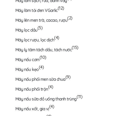
Máy làm sạch, rửa, đánh vảy
(12)
Máy làm tỏi đen VGarlic
(2)
Máy lên men trà, cacao, rượu
(5)
Máy lọc dầu
(4)
Máy lọc rượu, lọc dịch
(15)
Máy ly tâm tách dầu, tách nước
(10)
Máy nấu cơm
(4)
Máy nấu kẹo
(9)
Máy nấu phối men sữa chua
(4)
Máy nấu phối trộn
(11)
Máy nấu sữa đồ uống thanh trùng
(4)
Máy nấu xốt, gia vị