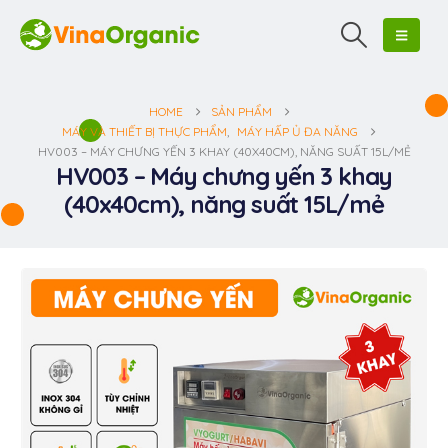
HOME
SẢN PHẨM
MÁY VÀ THIẾT BỊ THỰC PHẨM
,
MÁY HẤP Ủ ĐA NĂNG
HV003 – MÁY CHƯNG YẾN 3 KHAY (40X40CM), NĂNG SUẤT 15L/MẺ
HV003 – Máy chưng yến 3 khay
(40x40cm), năng suất 15L/mẻ