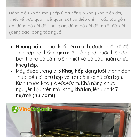
Bảng điều khiển máy hấp ủ đa năng 3 khay khá hiện đại,
thiết kế trực quan, dễ quan sát và điều chỉnh, cấu tạo gồm
có: đồng hồ cài đặt thời gian, đồng hồ cài đặt nhiệt độ, còi
(đèn) báo, công tắc nguồ
Buồng hấp
là một khối liền mạch, được thiết kế để
tích hợp hệ thống gia nhiệt bằng hơi nước hiện đại,
bên trong có cảm biến nhiệt và có các ngăn chứa
khay hấp.
Máy được trang bị 3
Khay hấp
dạng lưới thanh đan
thưa, bền bỉ, phù hợp với tất cả size hũ của bạn.
Kích thước khay là 40x40cm. Khả năng chứa
nguyên liệu trên mỗi khay khá lớn, lên đến
147
hũ/mẻ (hũ 70ml)
.