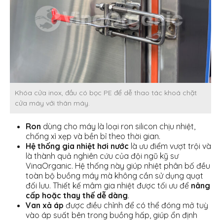
Khóa cửa inox, đầu có bọc PE để dễ thao tác khoá chặt
cửa máy với thân máy.
Ron
dùng cho máy là loại ron silicon chịu nhiệt,
chống xì xẹp và bền bỉ theo thời gian.
Hệ thống gia nhiệt hơi nước
là ưu điểm vượt trội và
là thành quả nghiên cứu của đội ngũ kỹ sư
VinaOrganic. Hệ thống này giúp nhiệt phân bố đều
toàn bộ buồng máy mà không cần sử dụng quạt
đối lưu. Thiết kế mâm gia nhiệt được tối ưu để
nâng
cấp hoặc thay thế dễ dàng
.
Van xả áp
được điều chỉnh để có thể đóng mở tuỳ
vào áp suất bên trong buồng hấp, giúp ổn định