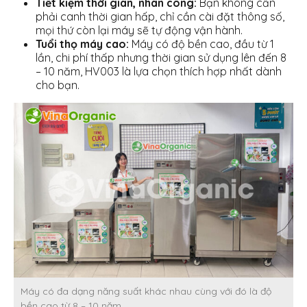
Tiết kiệm thời gian, nhân công:
Bạn không cần
phải canh thời gian hấp, chỉ cần cài đặt thông số,
mọi thứ còn lại máy sẽ tự động vận hành.
Tuổi thọ máy cao:
Máy có độ bền cao, đầu từ 1
lần, chi phí thấp nhưng thời gian sử dụng lên đến 8
– 10 năm, HV003 là lựa chọn thích hợp nhất dành
cho bạn.
Máy có đa dạng năng suất khác nhau cùng với đó là độ
bền cao từ 8 – 10 năm