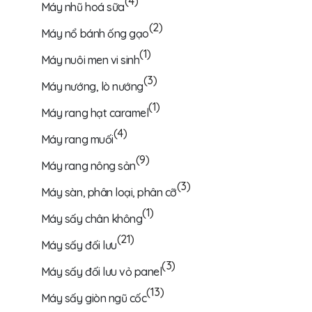
(4)
Máy nhũ hoá sữa
(2)
Máy nổ bánh ống gạo
(1)
Máy nuôi men vi sinh
(3)
Máy nướng, lò nướng
(1)
Máy rang hạt caramel
(4)
Máy rang muối
(9)
Máy rang nông sản
(3)
Máy sàn, phân loại, phân cỡ
(1)
Máy sấy chân không
(21)
Máy sấy đối lưu
(3)
Máy sấy đối lưu vỏ panel
(13)
Máy sấy giòn ngũ cốc