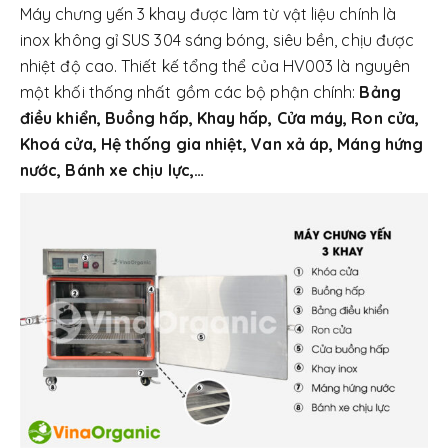
Máy chưng yến 3 khay được làm từ vật liệu chính là
inox không gỉ SUS 304 sáng bóng, siêu bền, chịu được
nhiệt độ cao. Thiết kế tổng thể của HV003 là nguyên
một khối thống nhất gồm các bộ phận chính:
Bảng
điều khiển, Buồng hấp, Khay hấp, Cửa máy, Ron cửa,
Khoá cửa, Hệ thống gia nhiệt, Van xả áp, Máng hứng
nước, Bánh xe chịu lực,…