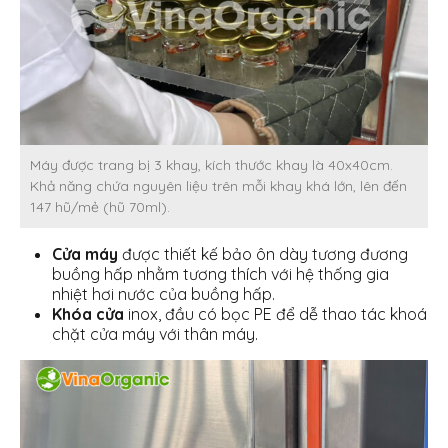
Máy được trang bị 3 khay, kích thước khay là 40x40cm.
Khả năng chứa nguyên liệu trên mỗi khay khá lớn, lên đến
147 hũ/mẻ (hũ 70ml).
Cửa máy
được thiết kế bảo ôn dày tương đương
buồng hấp nhằm tương thích với hệ thống gia
nhiệt hơi nước của buồng hấp.
Khóa cửa
inox, đầu có bọc PE để dễ thao tác khoá
chặt cửa máy với thân máy.