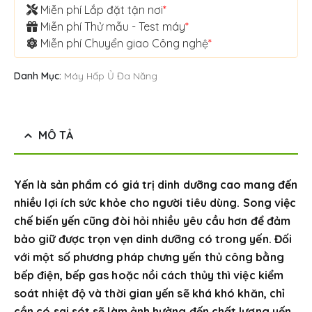
Miễn phí Lắp đặt tận nơi
*
Miễn phí Thử mẫu - Test máy
*
Miễn phí Chuyển giao Công nghệ
*
Danh Mục:
Máy Hấp Ủ Đa Năng
MÔ TẢ
Yến là sản phẩm có giá trị dinh dưỡng cao mang đến
nhiều lợi ích sức khỏe cho người tiêu dùng. Song việc
chế biến yến cũng đòi hỏi nhiều yêu cầu hơn để đảm
bảo giữ được trọn vẹn dinh dưỡng có trong yến. Đối
với một số phương pháp chưng yến thủ công bằng
bếp điện, bếp gas hoặc nồi cách thủy thì việc kiểm
soát nhiệt độ và thời gian yến sẽ khá khó khăn, chỉ
cần có sai sót sẽ làm ảnh hưởng đến chất lượng yến