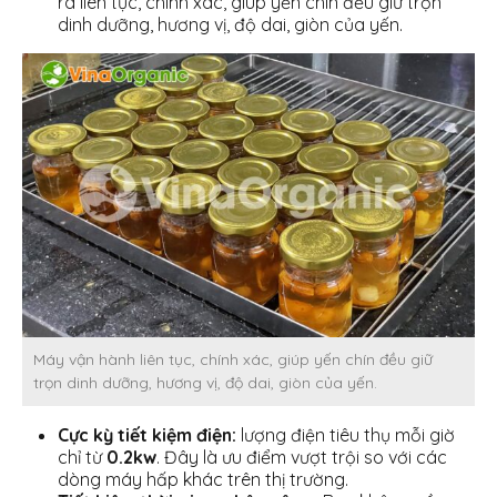
ra liên tục, chính xác, giúp yến chín đều giữ trọn
dinh dưỡng, hương vị, độ dai, giòn của yến.
Máy vận hành liên tục, chính xác, giúp yến chín đều giữ
trọn dinh dưỡng, hương vị, độ dai, giòn của yến.
Cực kỳ tiết kiệm điện:
lượng điện tiêu thụ mỗi giờ
chỉ từ
0.2kw
. Đây là ưu điểm vượt trội so với các
dòng máy hấp khác trên thị trường.