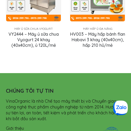
MÁY HẤP Ủ ĐA NĂNG
MÁY HẤP Ủ ĐA NĂNG
,
MÁY Ủ SỮA CHUA VYOGURT
HV003 – Máy hấp bánh flan
HV009 – Máy ủ sữa chua
Habavi 3 khay (40x40cm),
VYogurt 9 khay (40x40cm),
hấp 210 hũ/mẻ
ủ 45L/mẻ
CHÚNG TÔI TỰ TIN
VinaOrganic là nhà Chế tạo máy thiết bị và Chuyển giao
công nghệ thực phẩm chuyên nghiệp từ năm 2014. Hướng tới
sự tiện lợi, an toàn, tiết kiệm và phát triển cho khách hàng
khi bắt đầu sản xuất.
Giới thiệu