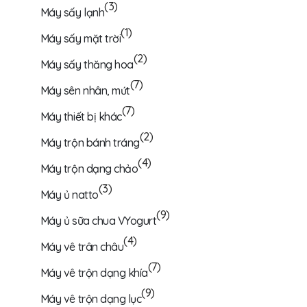
(3)
Máy sấy lạnh
(1)
Máy sấy mặt trời
(2)
Máy sấy thăng hoa
(7)
Máy sên nhân, mứt
(7)
Máy thiết bị khác
(2)
Máy trộn bánh tráng
(4)
Máy trộn dạng chảo
(3)
Máy ủ natto
(9)
Máy ủ sữa chua VYogurt
(4)
Máy vê trân châu
(7)
Máy vê trộn dạng khía
(9)
Máy vê trộn dạng lục