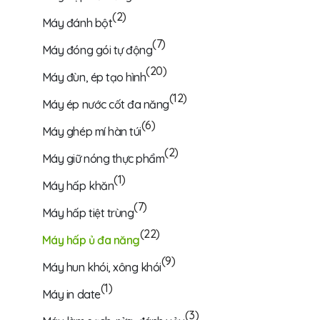
(2)
Máy đánh bột
(7)
Máy đóng gói tự động
(20)
Máy đùn, ép tạo hình
(12)
Máy ép nước cốt đa năng
(6)
Máy ghép mí hàn túi
(2)
Máy giữ nóng thực phẩm
(1)
Máy hấp khăn
(7)
Máy hấp tiệt trùng
(22)
Máy hấp ủ đa năng
(9)
Máy hun khói, xông khói
(1)
Máy in date
(3)