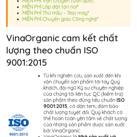
MIỄN PHÍ Vận chuyển toàn quốc
*
MIỄN PHÍ Lắp đặt tận nơi
*
MIỄN PHÍ Thử mẫu – Test máy
*
MIỄN PHÍ Chuyển giao Công nghệ
*
VinaOrganic cam kết chất
lượng theo chuẩn ISO
9001:2015
Từ khi nghiên cứu, sản xuất đến khi
vận chuyển sản phẩm tới tay Quý
khách, đội ngũ Kỹ sư chuyên nghiệp
của chúng tôi liên tục QC (kiểm tra)
sản phẩm theo đúng tiêu chuẩn
ISO
9001:2015
, có dán tem, đảm bảo
chất lượng tuyệt đối. Quý khách có
thể hoàn toàn yên tâm về chất lượng
của những sản phẩm được sản xuất
bởi VinaOrganic.
VinaOrganic là
Nhà sản xuất và