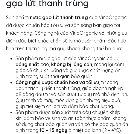
gạo lứt thanh trùng
Sản phẩm
nước gạo lứt thanh trùng
của VinaOrganic
đã được chuẩn hóa tối ưu và sẵn sàng bàn giao tới
khách hàng. Công nghệ của VinaOrganic với những ưu
điểm đặc biệt chắc chắn sẽ là một sản phẩm đầy hứa
hẹn trên thị trường mà quý khách không thể bỏ qua:
Sản phẩm nước gạo lứt của VinaOrganic có độ
đồng nhất
cao,
không bị lắng cặn
, mang lại cảm
giác dễ chịu khi uống và giữ được chất lượng ổn
định trong suốt thời gian bảo quản.
Công nghệ được chuẩn hóa và tối ưu
, từ công
đoạn trích ly đến thanh trùng, giúp doanh nghiệp
dễ dàng đầu tư và sản xuất từ quy mô nhỏ đến lớn.
Quy trình và máy móc đơn giản nhưng hiệu quả,
giúp tiết kiệm chi phí và đảm bảo chất lượng.
Sản phẩm được sản xuất trên dây chuyền khép
kín, đảm bảo vệ sinh và an toàn thực phẩm, không
sử dụng chất bảo quản và vẫn có thể bảo quản ổn
o
định trong
10 – 15 ngày
ở nhiệt độ lạnh (2 – 4
C).