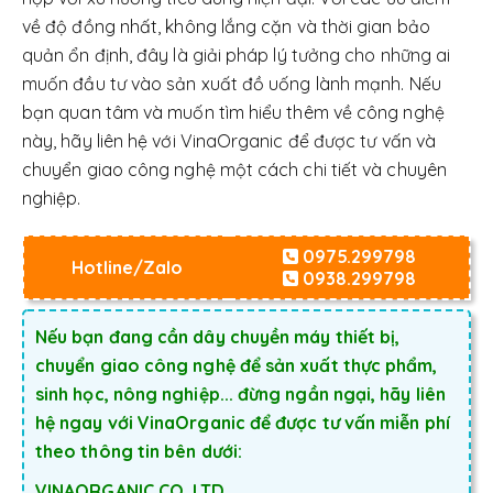
về độ đồng nhất, không lắng cặn và thời gian bảo
quản ổn định, đây là giải pháp lý tưởng cho những ai
muốn đầu tư vào sản xuất đồ uống lành mạnh. Nếu
bạn quan tâm và muốn tìm hiểu thêm về công nghệ
này, hãy liên hệ với VinaOrganic để được tư vấn và
chuyển giao công nghệ một cách chi tiết và chuyên
nghiệp.
0975.299798
Hotline/Zalo
0938.299798
Nếu bạn đang cần dây chuyền máy thiết bị,
chuyển giao công nghệ để sản xuất thực phẩm,
sinh học, nông nghiệp... đừng ngần ngại, hãy liên
hệ ngay với VinaOrganic để được tư vấn miễn phí
theo thông tin bên dưới:
VINAORGANIC CO.,LTD