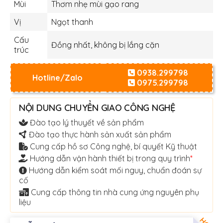
Mùi
Thơm nhẹ mùi gạo rang
Vị
Ngọt thanh
Cấu
Đồng nhất, không bị lắng cặn
trúc
0938.299798
Hotline/Zalo
0975.299798
NỘI DUNG CHUYỂN GIAO CÔNG NGHỆ
Đào tạo lý thuyết về sản phẩm
Đào tạo thực hành sản xuất sản phẩm
Cung cấp hồ sơ Công nghệ, bí quyết Kỹ thuật
Hướng dẫn vận hành thiết bị trong quy trình
*
Hướng dẫn kiểm soát mối nguy, chuẩn đoán sự
cố
Cung cấp thông tin nhà cung ứng nguyên phụ
liệu