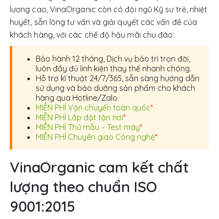
lượng cao, VinaOrganic còn có đội ngũ Kỹ sư trẻ, nhiệt
huyết, sẵn lòng tư vấn và giải quyết các vấn đề của
khách hàng, với các chế độ hậu mãi chu đáo:
Bảo hành 12 tháng, Dịch vụ bảo trì trọn đời,
luôn đầy đủ linh kiện thay thế nhanh chóng.
Hỗ trợ kĩ thuật 24/7/365, sẵn sàng hướng dẫn
sử dụng và bảo dưỡng sản phẩm cho khách
hàng qua Hotline/Zalo.
MIỄN PHÍ Vận chuyển toàn quốc
*
MIỄN PHÍ Lắp đặt tận nơi
*
MIỄN PHÍ Thử mẫu – Test máy
*
MIỄN PHÍ Chuyển giao Công nghệ
*
VinaOrganic cam kết chất
lượng theo chuẩn ISO
9001:2015