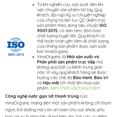
Từ khi nghiên cứu, sản xuất đến khi
vận chuyển sản phẩm tới tay Quý
khách, đội ngũ Kỹ sư chuyên nghiệp
của chúng tôi liên tục QC (kiểm tra)
sản phẩm theo đúng tiêu chuẩn
ISO
9001:2015
, có dán tem, đảm bảo
chất lượng tuyệt đối. Quý khách có
thể hoàn toàn yên tâm về chất lượng
của những sản phẩm được sản xuất
bởi VinaOrganic.
VinaOrganic là
Nhà sản xuất và
Phân phối sản phẩm trực tiếp
mà
không qua bất cứ kênh trung gian
nào. Vì vậy quý khách hàng sẽ được
hưởng các chế độ
Bảo hành
,
Bảo trì
và
Hậu mãi
tốt nhất khi mua sản
phẩm.
Xem chính sách bảo hành
Công nghệ nước gạo lứt thanh trùng
của
VinaOrganic mang đến một sản phẩm không chỉ thơm
ngon, bổ dưỡng mà còn an toàn cho sức khỏe, phù
hợp với xu hướng tiêu dùng hiện đại. Với các ưu điểm