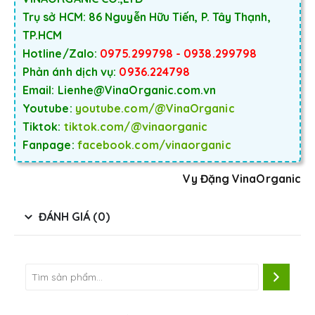
Trụ sở HCM: 86 Nguyễn Hữu Tiến, P. Tây Thạnh,
TP.HCM
Hotline/Zalo:
0975.299798 - 0938.299798
Phản ánh dịch vụ:
0936.224798
Email: Lienhe@VinaOrganic.com.vn
Youtube:
youtube.com/@VinaOrganic
Tiktok:
tiktok.com/@vinaorganic
Fanpage:
facebook.com/vinaorganic
Vy Đặng VinaOrganic
ĐÁNH GIÁ (0)