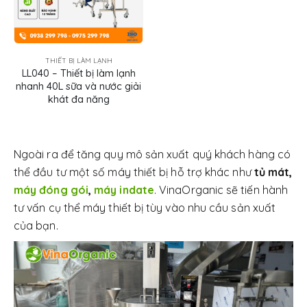
THIẾT BỊ LÀM LẠNH
LL040 – Thiết bị làm lạnh
nhanh 40L sữa và nước giải
khát đa năng
Ngoài ra để tăng quy mô sản xuất quý khách hàng có
thể đầu tư một số máy thiết bị hỗ trợ khác như
tủ mát,
máy đóng gói
,
máy indate
. VinaOrganic sẽ tiến hành
tư vấn cụ thể máy thiết bị tùy vào nhu cầu sản xuất
của bạn.