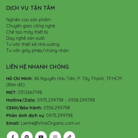
DỊCH VỤ TẬN TÂM
Nghiên cứu sản phẩm
Chuyển giao công nghệ
Chế tạo máy thiết bị
Dạy nghề sản xuất
Tư vấn thiết kế nhà xưởng
Tư vấn giấy phép/chứng nhận
LIÊN HỆ NHANH CHÓNG
Hồ Chí Minh:
86 Nguyễn Hữu Tiến, P. Tây Thạnh, TP.HCM
(Bản đồ)
MST:
0312667198
Hotline/Zalo:
0975.299798 – 0938.299798
CSKH/Bảo hành:
0356.299798
Phản ánh dịch vụ:
0975.299798
Email:
Lienhe@VinaOrganic.com.vn