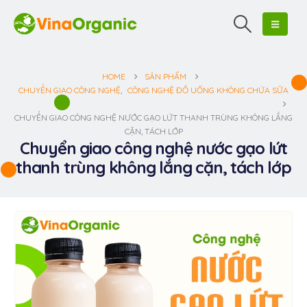
HOME
SẢN PHẨM
CHUYỂN GIAO CÔNG NGHỆ
,
CÔNG NGHỆ ĐỒ UỐNG KHÔNG CHỨA SỮA
CHUYỂN GIAO CÔNG NGHỆ NƯỚC GẠO LỨT THANH TRÙNG KHÔNG LẮNG
CẶN, TÁCH LỚP
Chuyển giao công nghệ nước gạo lứt
thanh trùng không lắng cặn, tách lớp