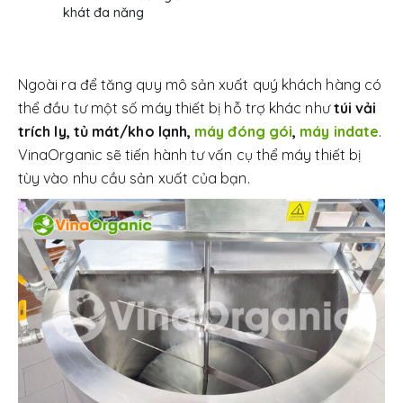
khát đa năng
Ngoài ra để tăng quy mô sản xuất quý khách hàng có
thể đầu tư một số máy thiết bị hỗ trợ khác như
túi vải
trích ly, tủ mát/kho lạnh,
máy đóng gói
,
máy indate
.
VinaOrganic sẽ tiến hành tư vấn cụ thể máy thiết bị
tùy vào nhu cầu sản xuất của bạn.