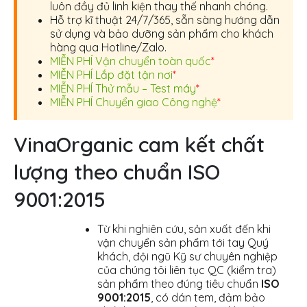
luôn đầy đủ linh kiện thay thế nhanh chóng.
Hỗ trợ kĩ thuật 24/7/365, sẵn sàng hướng dẫn
sử dụng và bảo dưỡng sản phẩm cho khách
hàng qua Hotline/Zalo.
MIỄN PHÍ Vận chuyển toàn quốc
*
MIỄN PHÍ Lắp đặt tận nơi
*
MIỄN PHÍ Thử mẫu – Test máy
*
MIỄN PHÍ Chuyển giao Công nghệ
*
VinaOrganic cam kết chất
lượng theo chuẩn ISO
9001:2015
Từ khi nghiên cứu, sản xuất đến khi
vận chuyển sản phẩm tới tay Quý
khách, đội ngũ Kỹ sư chuyên nghiệp
của chúng tôi liên tục QC (kiểm tra)
sản phẩm theo đúng tiêu chuẩn
ISO
9001:2015
, có dán tem, đảm bảo