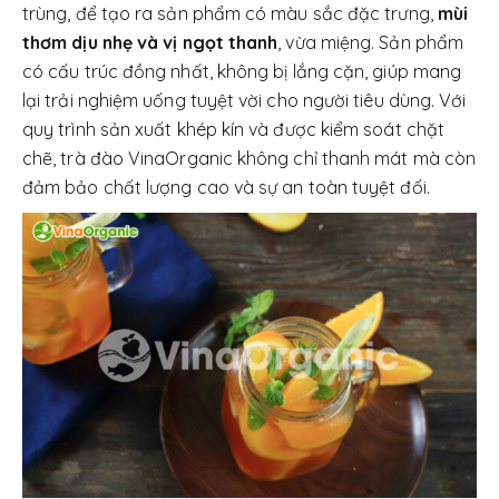
trùng, để tạo ra sản phẩm có màu sắc đặc trưng,
mùi
thơm dịu nhẹ và vị ngọt thanh
, vừa miệng. Sản phẩm
có cấu trúc đồng nhất, không bị lắng cặn, giúp mang
lại trải nghiệm uống tuyệt vời cho người tiêu dùng. Với
quy trình sản xuất khép kín và được kiểm soát chặt
chẽ, trà đào VinaOrganic không chỉ thanh mát mà còn
đảm bảo chất lượng cao và sự an toàn tuyệt đối.