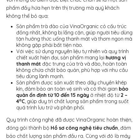
phẩm đầy hứa hẹn trên thị trường mà quý khách
không thể bỏ qua:
Sản phẩm trà đào của VinaOrganic có cấu trúc
đồng nhất, không bị lắng cặn, giúp người tiêu dùng
tận hưởng thức uống thanh mát và thơm ngon mà
không gặp phải bất tiện nào.
Với việc sử dụng nguyên liệu tự nhiên và quy trình
chiết xuất hiện đại, sản phẩm mang lại
hương vị
thanh mát
đặc trưng của trà và đào, hoàn toàn
không chứa chất bảo quản, phù hợp với nhu cầu
tiêu dùng lành mạnh.
Sản phẩm được sản xuất theo dây chuyền khép
kín, đảm bảo an toàn vệ sinh và có thời gian
bảo
quản ổn định từ 10 đến 15 ngày
ở nhiệt độ từ
2 –
o
4
C
, giúp duy trì chất lượng sản phẩm trong suốt
quá trình lưu trữ và phân phối.
Quy trình công nghệ đã được VinaOrganic hoàn thiện,
đóng gói thành bộ
Hồ sơ công nghệ tiêu chuẩn
, đảm
bảo chất lượng sản phẩm đầu ra. Cùng với đó là máy