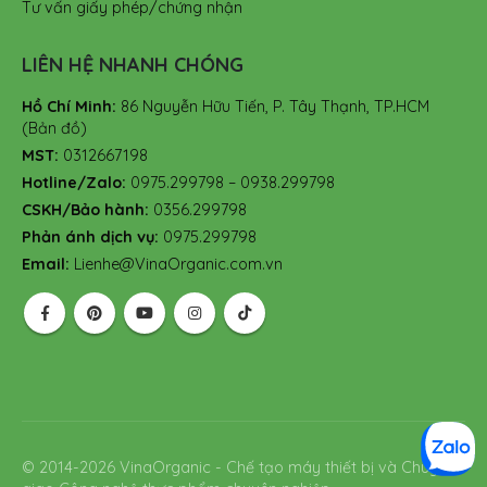
Tư vấn giấy phép/chứng nhận
LIÊN HỆ NHANH CHÓNG
Hồ Chí Minh:
86 Nguyễn Hữu Tiến, P. Tây Thạnh, TP.HCM
(Bản đồ)
MST:
0312667198
Hotline/Zalo:
0975.299798 – 0938.299798
CSKH/Bảo hành:
0356.299798
Phản ánh dịch vụ:
0975.299798
Email:
Lienhe@VinaOrganic.com.vn
© 2014-2026 VinaOrganic - Chế tạo máy thiết bị và Chuyển