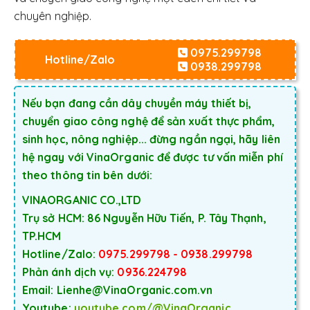
chuyên nghiệp.
0975.299798
Hotline/Zalo
0938.299798
Nếu bạn đang cần dây chuyền máy thiết bị,
chuyển giao công nghệ để sản xuất thực phẩm,
sinh học, nông nghiệp... đừng ngần ngại, hãy liên
hệ ngay với VinaOrganic để được tư vấn miễn phí
theo thông tin bên dưới:
VINAORGANIC CO.,LTD
Trụ sở HCM: 86 Nguyễn Hữu Tiến, P. Tây Thạnh,
TP.HCM
Hotline/Zalo:
0975.299798 - 0938.299798
Phản ánh dịch vụ:
0936.224798
Email: Lienhe@VinaOrganic.com.vn
Youtube:
youtube.com/@VinaOrganic