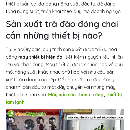
thiết bị sẵn có, đa dạng năng suất đầu tư, dễ dàng
tăng năng suất, triển khai theo quy mô doanh nghiệp.
Sản xuất trà đào đóng chai
cần những thiết bị nào?
Tại VinaOrganic, quy trình sản xuất được tối ưu hóa
bằng
máy thiết bị hiện đại
, tiết kiệm nguyên liệu, nhiên
liệu và nhân công. Máy thiết bị được chuẩn hóa về quy
mô, năng suất khác nhau phù hợp với nhu cầu sản
xuất của doanh nghiệp. Để sản xuất trà đào đóng
chai thì cần đầu tư một dây chuyền với những máy
thiết bị cơ bản sau:
Máy nấu sữa thanh trùng
,
thiết bị
làm lạnh
.