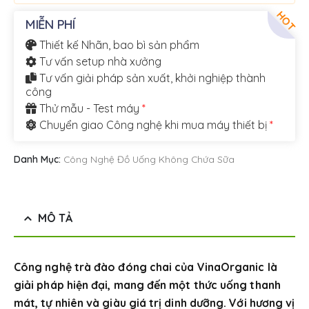
HOT
MIỄN PHÍ
Thiết kế Nhãn, bao bì sản phẩm
Tư vấn setup nhà xưởng
Tư vấn giải pháp sản xuất, khởi nghiệp thành
công
Thử mẫu - Test máy
*
Chuyển giao Công nghệ khi mua máy thiết bị
*
Danh Mục:
Công Nghệ Đồ Uống Không Chứa Sữa
MÔ TẢ
Công nghệ trà đào đóng chai của VinaOrganic là
giải pháp hiện đại, mang đến một thức uống thanh
mát, tự nhiên và giàu giá trị dinh dưỡng. Với hương vị