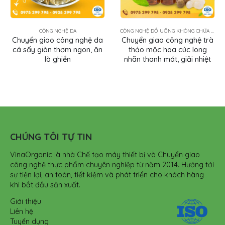
CÔNG NGHỆ DA
CÔNG NGHỆ ĐỒ UỐNG KHÔNG CHỨA SỮA
Chuyển giao công nghệ da
Chuyển giao công nghệ trà
cá sấy giòn thơm ngon, ăn
thảo mộc hoa cúc long
là ghiền
nhãn thanh mát, giải nhiệt
CHÚNG TÔI TỰ TIN
VinaOrganic là nhà Chế tạo máy thiết bị và Chuyển giao
công nghệ thực phẩm chuyên nghiệp từ năm 2014. Hướng tới
sự tiện lợi, an toàn, tiết kiệm và phát triển cho khách hàng
khi bắt đầu sản xuất.
Giới thiệu
Liên hệ
Tuyển dụng