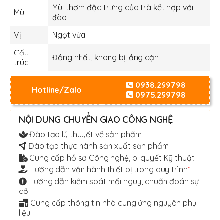
Mùi thơm đặc trưng của trà kết hợp với
Mùi
đào
Vị
Ngọt vừa
Cấu
Đồng nhất, không bị lắng cặn
trúc
0938.299798
Hotline/Zalo
0975.299798
NỘI DUNG CHUYỂN GIAO CÔNG NGHỆ
Đào tạo lý thuyết về sản phẩm
Đào tạo thực hành sản xuất sản phẩm
Cung cấp hồ sơ Công nghệ, bí quyết Kỹ thuật
Hướng dẫn vận hành thiết bị trong quy trình
*
Hướng dẫn kiểm soát mối nguy, chuẩn đoán sự
cố
Cung cấp thông tin nhà cung ứng nguyên phụ
liệu