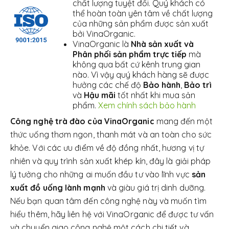
chất lượng tuyệt đối. Quý khách có
thể hoàn toàn yên tâm về chất lượng
của những sản phẩm được sản xuất
bởi VinaOrganic.
VinaOrganic là
Nhà sản xuất và
Phân phối sản phẩm trực tiếp
mà
không qua bất cứ kênh trung gian
nào. Vì vậy quý khách hàng sẽ được
hưởng các chế độ
Bảo hành
,
Bảo trì
và
Hậu mãi
tốt nhất khi mua sản
phẩm.
Xem chính sách bảo hành
Công nghệ trà đào của VinaOrganic
mang đến một
thức uống thơm ngon, thanh mát và an toàn cho sức
khỏe. Với các ưu điểm về độ đồng nhất, hương vị tự
nhiên và quy trình sản xuất khép kín, đây là giải pháp
lý tưởng cho những ai muốn đầu tư vào lĩnh vực
sản
xuất đồ uống lành mạnh
và giàu giá trị dinh dưỡng.
Nếu bạn quan tâm đến công nghệ này và muốn tìm
hiểu thêm, hãy liên hệ với VinaOrganic để được tư vấn
và chuyển giao công nghệ một cách chi tiết và