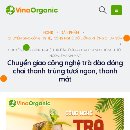
HOME
SẢN PHẨM
CHUYỂN GIAO CÔNG NGHỆ
,
CÔNG NGHỆ ĐỒ UỐNG KHÔNG CHỨA SỮA
CHUYỂN GIAO CÔNG NGHỆ TRÀ ĐÀO ĐÓNG CHAI THANH TRÙNG TƯƠI
NGON, THANH MÁT
Chuyển giao công nghệ trà đào đóng
chai thanh trùng tươi ngon, thanh
mát