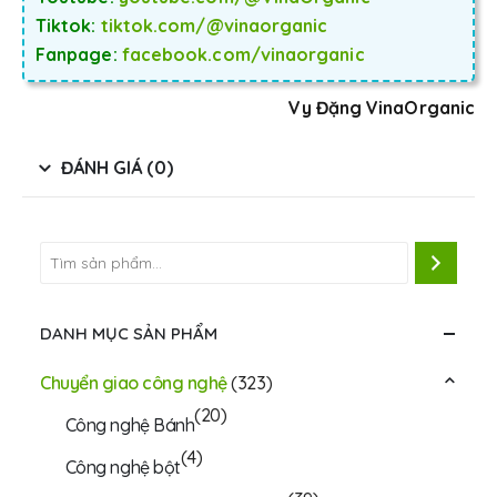
Tiktok:
tiktok.com/@vinaorganic
Fanpage:
facebook.com/vinaorganic
Vy Đặng VinaOrganic
ĐÁNH GIÁ (0)
DANH MỤC SẢN PHẨM
Chuyển giao công nghệ
(323)
(20)
Công nghệ Bánh
(4)
Công nghệ bột