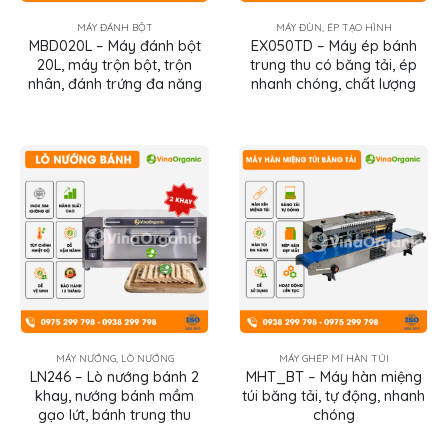
MÁY ĐÁNH BỘT
MÁY ĐÙN, ÉP TẠO HÌNH
MBD020L – Máy đánh bột
EX050TD – Máy ép bánh
20L, máy trộn bột, trộn
trung thu có băng tải, ép
nhân, đánh trứng đa năng
nhanh chóng, chất lượng
MÁY NƯỚNG, LÒ NƯỚNG
MÁY GHÉP MÍ HÀN TÚI
LN246 – Lò nướng bánh 2
MHT_BT – Máy hàn miệng
khay, nướng bánh mầm
túi băng tải, tự động, nhanh
gạo lứt, bánh trung thu
chóng