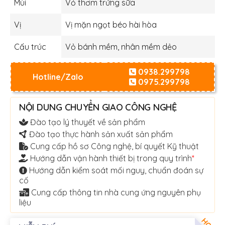
Mùi
Vỏ thơm trứng sữa
Vị
Vị mặn ngọt béo hài hòa
Cấu trúc
Vỏ bánh mềm, nhân mềm dẻo
0938.299798
Hotline/Zalo
0975.299798
NỘI DUNG CHUYỂN GIAO CÔNG NGHỆ
Đào tạo lý thuyết về sản phẩm
Đào tạo thực hành sản xuất sản phẩm
Cung cấp hồ sơ Công nghệ, bí quyết Kỹ thuật
Hướng dẫn vận hành thiết bị trong quy trình
*
Hướng dẫn kiểm soát mối nguy, chuẩn đoán sự
cố
Cung cấp thông tin nhà cung ứng nguyên phụ
liệu
HOT