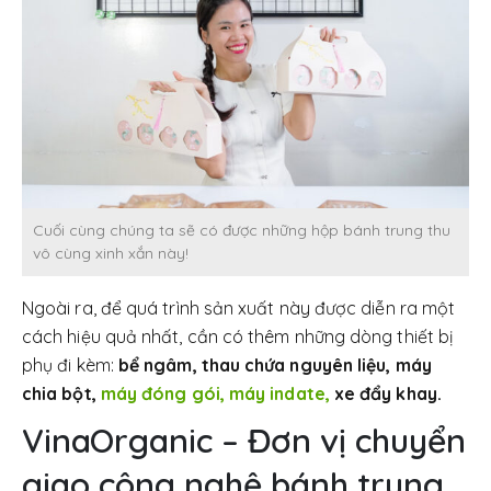
Cuối cùng chúng ta sẽ có được những hộp bánh trung thu
vô cùng xinh xắn này!
Ngoài ra, để quá trình sản xuất này được diễn ra một
cách hiệu quả nhất, cần có thêm những dòng thiết bị
phụ đi kèm:
bể ngâm, thau chứa nguyên liệu, máy
chia bột,
máy đóng gói,
máy indate,
xe đẩy khay.
VinaOrganic – Đơn vị chuyển
giao công nghệ bánh trung