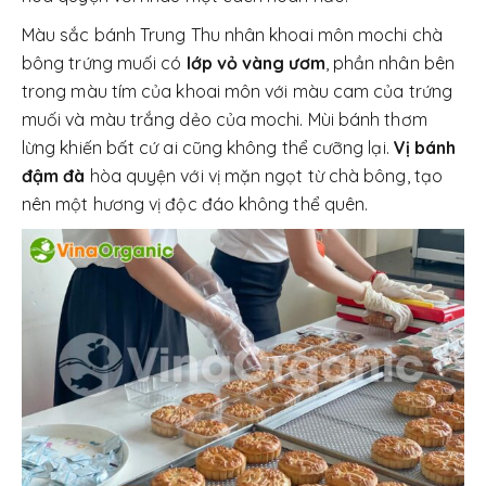
Màu sắc bánh Trung Thu nhân khoai môn mochi chà
bông trứng muối có
lớp vỏ vàng ươm
, phần nhân bên
trong màu tím của khoai môn với màu cam của trứng
muối và màu trắng dẻo của mochi. Mùi bánh thơm
lừng khiến bất cứ ai cũng không thể cưỡng lại.
Vị bánh
đậm đà
hòa quyện với vị mặn ngọt từ chà bông, tạo
nên một hương vị độc đáo không thể quên.