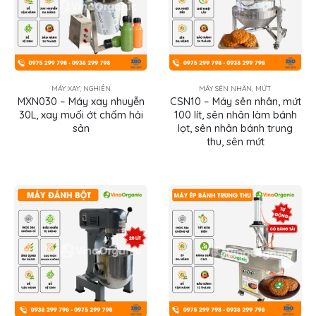
MÁY XAY, NGHIỀN
MÁY SÊN NHÂN, MỨT
MXN030 – Máy xay nhuyễn
CSN10 – Máy sên nhân, mứt
30L, xay muối ớt chấm hải
100 lít, sên nhân làm bánh
sản
lọt, sên nhân bánh trung
thu, sên mứt