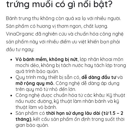
trứng muối có gì nổi bật?
Bánh trung thu không còn quá xa lạ với nhiều người.
Sản phẩm có hương vị thơm ngon, chất lượng.
VinaOrganic đã nghiên cứu và chuẩn hóa công nghệ
sản phẩm này với nhiều điểm ưu việt khiến bạn phải
đầu tư ngay:
Vỏ bánh mềm, không bị nứt
, lớp nhân khoai môn
mochi dẻo, không bị tách nước hay tách lớp trong
quá trình bảo quản.
Quy trình máy thiết bị sẵn có,
dễ dàng đầu tư
và
mở rộng quy mô.
Công nghệ dễ dàng áp dụng
trên quy mô từ nhỏ đến lớn.
Công nghệ được chuẩn hóa từ các khâu: Kỹ thuật
nấu nước đường, kỹ thuật làm nhân bánh và kỹ
thuật làm vỏ bánh.
Sản phẩm có
thời hạn sử dụng lâu dài (từ 1.5 – 2
tháng)
, kết cấu sản phẩm ổn định trong suốt thời
gian bảo quản.