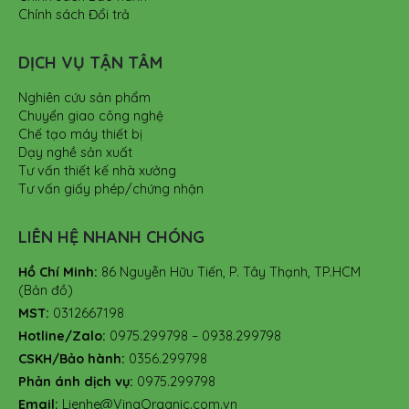
Chính sách Đổi trả
DỊCH VỤ TẬN TÂM
Nghiên cứu sản phẩm
Chuyển giao công nghệ
Chế tạo máy thiết bị
Dạy nghề sản xuất
Tư vấn thiết kế nhà xưởng
Tư vấn giấy phép/chứng nhận
LIÊN HỆ NHANH CHÓNG
Hồ Chí Minh:
86 Nguyễn Hữu Tiến, P. Tây Thạnh, TP.HCM
(Bản đồ)
MST:
0312667198
Hotline/Zalo:
0975.299798 – 0938.299798
CSKH/Bảo hành:
0356.299798
Phản ánh dịch vụ:
0975.299798
Email:
Lienhe@VinaOrganic.com.vn