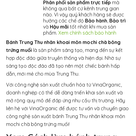
Phân phối sản phẩm trực tiếp
mà
không qua bất cứ kênh trung gian
nào. Vì vậy quý khách hàng sẽ được
hưởng các chế độ
Bảo hành
,
Bảo trì
và
Hậu mãi
tốt nhất khi mua sản
phẩm.
Xem chính sách bảo hành
Bánh Trung Thu nhân khoai môn mochi chà bông
trứng muối
là sản phẩm sáng tạo, mang đến sự kết
hợp độc đáo giữa truyền thống và hiện đại. Nhờ sự
sáng tạo độc đáo đã tạo nên một chiếc bánh hấp
dẫn, mới mẻ cho mùa Trung Thu.
Với công nghệ sản xuất chuẩn hóa từ VinaOrganic,
doanh nghiệp có thể dễ dàng triển khai sản xuất và
mở rộng quy mô để đáp ứng nhu cầu thị trường. Hãy
liên hệ với VinaOrganic để được tư vấn và chuyển giao
công nghệ sản xuất bánh Trung Thu nhân khoai môn
mochi chà bông trứng muối!