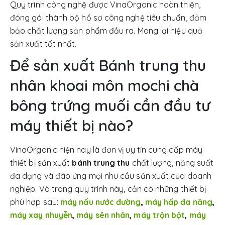
Quy trình công nghệ được VinaOrganic hoàn thiện,
đóng gói thành bộ hồ sơ công nghệ tiêu chuẩn, đảm
bảo chất lượng sản phẩm đầu ra. Mang lại hiệu quả
sản xuất tốt nhất.
Để sản xuất Bánh trung thu
nhân khoai môn mochi chà
bông trứng muối cần đầu tư
máy thiết bị nào?
VinaOrganic hiện nay là đơn vị uy tín cung cấp máy
thiết bị sản xuất
bánh trung thu
chất lượng, năng suất
đa dạng và đáp ứng mọi nhu cầu sản xuất của doanh
nghiệp. Và trong quy trình này, cần có những thiết bị
phù hợp sau:
máy nấu nước đường
,
máy hấp đa năng
,
máy xay nhuyễn
,
máy sên nhân
,
máy trộn bột
,
máy