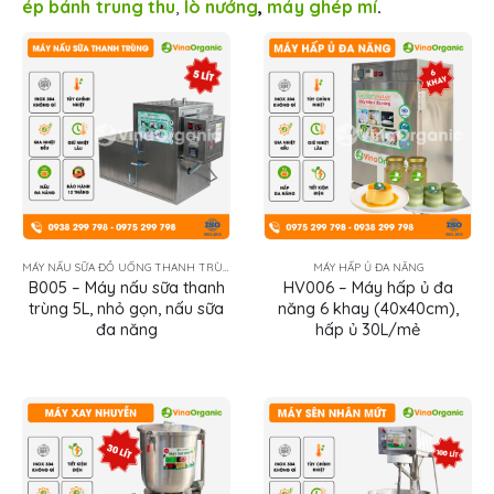
ép bánh trung thu
,
lò nướng
,
máy ghép mí
.
MÁY NẤU SỮA ĐỒ UỐNG THANH TRÙNG
MÁY HẤP Ủ ĐA NĂNG
B005 – Máy nấu sữa thanh
HV006 – Máy hấp ủ đa
trùng 5L, nhỏ gọn, nấu sữa
năng 6 khay (40x40cm),
đa năng
hấp ủ 30L/mẻ