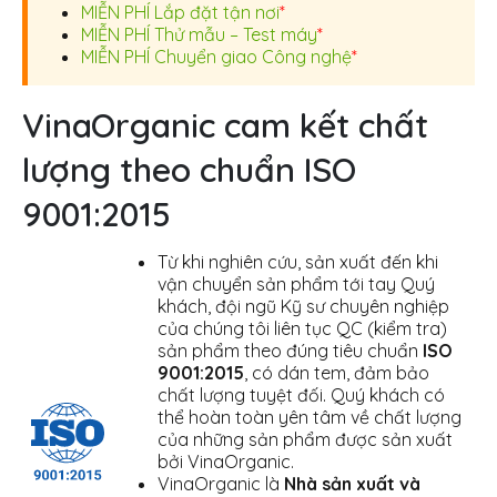
MIỄN PHÍ Lắp đặt tận nơi
*
MIỄN PHÍ Thử mẫu – Test máy
*
MIỄN PHÍ Chuyển giao Công nghệ
*
VinaOrganic cam kết chất
lượng theo chuẩn ISO
9001:2015
Từ khi nghiên cứu, sản xuất đến khi
vận chuyển sản phẩm tới tay Quý
khách, đội ngũ Kỹ sư chuyên nghiệp
của chúng tôi liên tục QC (kiểm tra)
sản phẩm theo đúng tiêu chuẩn
ISO
9001:2015
, có dán tem, đảm bảo
chất lượng tuyệt đối. Quý khách có
thể hoàn toàn yên tâm về chất lượng
của những sản phẩm được sản xuất
bởi VinaOrganic.
VinaOrganic là
Nhà sản xuất và