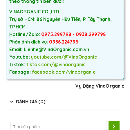
theo thông tin bên dưới:
VINAORGANIC CO.,LTD
Trụ sở HCM: 86 Nguyễn Hữu Tiến, P. Tây Thạnh,
TP.HCM
Hotline/Zalo:
0975.299798 - 0938.299798
Phản ánh dịch vụ:
0936.224798
Email: Lienhe@VinaOrganic.com.vn
Youtube:
youtube.com/@VinaOrganic
Tiktok:
tiktok.com/@vinaorganic
Fanpage:
facebook.com/vinaorganic
Vy Đặng VinaOrganic
ĐÁNH GIÁ (0)