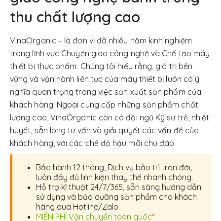
thu chất lượng cao
VinaOrganic – là đơn vị đã nhiều năm kinh nghiệm
trong lĩnh vực Chuyển giao công nghệ và Chế tạo máy
thiết bị thực phẩm. Chúng tôi hiểu rằng, giá trị bền
vững và vận hành liên tục của máy thiết bị luôn có ý
nghĩa quan trọng trong việc sản xuất sản phẩm của
khách hàng. Ngoài cung cấp những sản phẩm chất
lượng cao, VinaOrganic còn có đội ngũ Kỹ sư trẻ, nhiệt
huyết, sẵn lòng tư vấn và giải quyết các vấn đề của
khách hàng, với các chế độ hậu mãi chu đáo:
Bảo hành 12 tháng, Dịch vụ bảo trì trọn đời,
luôn đầy đủ linh kiện thay thế nhanh chóng.
Hỗ trợ kĩ thuật 24/7/365, sẵn sàng hướng dẫn
sử dụng và bảo dưỡng sản phẩm cho khách
hàng qua Hotline/Zalo.
MIỄN PHÍ Vận chuyển toàn quốc
*