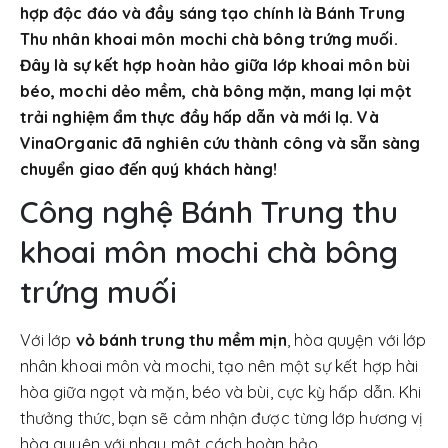
hợp độc đáo và đầy sáng tạo chính là Bánh Trung
Thu nhân khoai môn mochi chà bông trứng muối.
Đây là sự kết hợp hoàn hảo giữa lớp khoai môn bùi
béo, mochi dẻo mềm, chà bông mặn, mang lại một
trải nghiệm ẩm thực đầy hấp dẫn và mới lạ. Và
VinaOrganic đã nghiên cứu thành công và sẵn sàng
chuyển giao đến quý khách hàng!
Công nghệ Bánh Trung thu
khoai môn mochi chà bông
trứng muối
Với lớp
vỏ bánh trung thu mềm mịn
, hòa quyện với lớp
nhân khoai môn và mochi, tạo nên một sự kết hợp hài
hòa giữa ngọt và mặn, béo và bùi, cực kỳ hấp dẫn. Khi
thưởng thức, bạn sẽ cảm nhận được từng lớp hương vị
hòa quyện với nhau một cách hoàn hảo.