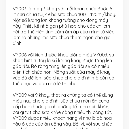
VY003 là máy 3 khay với mỗi khay chưa được 5
lít sữa chua túi, 49 hủ sữa chua 100 – 120ml/khay.
Một số lượng lớn không tưởng cho dòng máy
này. Thiết kế nhỏ gọn phù hợp cho các chị em
nội trợ thể hiện tình cảm ấm áp của mình từ việc
làm ra những mẻ sữa chua thơm ngon cho gia
đình.
VY006 với kích thước khay giống máy VY003, sự
khác biết ở đây là số lượng khay được tăng lên
gấp đôi. Rõ ràng tăng lên gấp đôi sẽ có nhiều
diện tích chứa hơn. Năng suất của máy 6 khay
vừa đủ để làm sữa chua cho gia đình mà còn có
thể phục vụ bán nhỏ lẻ tại nhà
VY009 với 9 khay, thật ra chúng ta có thể dùng
máy này cho gia đình, sữa chua món ăn cung
cấp hàm hương dinh dưỡng tốt cho sức khỏe,
cái gì tốt cho sức khỏe càng nhiều thì càng tốt.
VY009 được nhiều khách hàng ví như là cô hoa
hậu ở các cửa ăn uống vậy. Bởi vì, với sức chứa