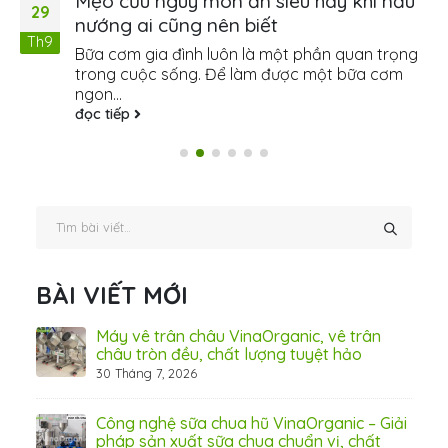
Mẹo cứu nguy món ăn siêu hay khi nấu
29
nướng ai cũng nên biết
Th9
Bữa cơm gia đình luôn là một phần quan trọng
trong cuộc sống. Để làm được một bữa cơm
ngon...
đọc tiếp
BÀI VIẾT MỚI
ấn
Máy vê trân châu VinaOrganic, vê trân
ơng)
châu tròn đều, chất lượng tuyệt hảo
30 Tháng 7, 2026
 Thơ
Công nghệ sữa chua hũ VinaOrganic – Giải
pháp sản xuất sữa chua chuẩn vị, chất