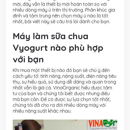
mới, đây vẫn là thiết bị mới hoàn toàn so với
nhiều dòng máy ủ trên thị trường. Phân khúc gia
đình và tầm trung nên chọn máy ủ nào là tốt
nhất, bài viết này sẽ câu trả lời dành cho bạn.
Máy làm sữa chua
Vyogurt nào phù hợp
với bạn
Khi mua một thiết bị nào đó bạn sẽ chú ý đến
cách yếu tố: tính năng, năng suất, điện năng tiêu
thụ, sự hiểu quả, sử dụng dễ dàng và quan trong
nhất vẫn là giá cả. VinaOrganic hiểu được tâm
tư của bạn và chúng tôi biết được nhưng điều
mà bạn cần. Để có được sự lựa chọn tốt nhất,
chúng tôi đã cho ra đời nhiều dòng máy với
nhiều năng suất khác nhau.