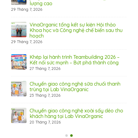
lượng cao
29 Tháng 7, 2026
 từ
VinaOrganic tổng kết sự kiện Hội thảo
Khoa học và Công nghệ chế biến sau thu
hoạch
29 Tháng 7, 2026
hấp
Khép lại hành trình Teambuilding 2026 –
Kết nối sức mạnh – Bứt phá thành công
27 Tháng 7, 2026
Chuyển giao công nghệ sữa chuối thanh
31 Th
trùng tại Lab VinaOrganic
23 Tháng 7, 2026
c –
Chuyển giao công nghệ xoài sấy dẻo cho
khách hàng tại Lab VinaOrganic
20 Tháng 7, 2026