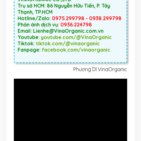
Trụ sở HCM: 86 Nguyễn Hữu Tiến, P. Tây
Thạnh, TP.HCM
Hotline/Zalo:
0975.299798 - 0938.299798
Phản ánh dịch vụ:
0936.224798
Email: Lienhe@VinaOrganic.com.vn
Youtube:
youtube.com/@VinaOrganic
Tiktok:
tiktok.com/@vinaorganic
Fanpage:
facebook.com/vinaorganic
Phương Dĩ VinaOrganic