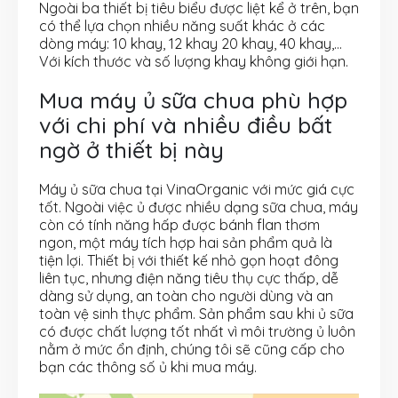
Ngoài ba thiết bị tiêu biểu được liệt kể ở trên, bạn
có thể lựa chọn nhiều năng suất khác ở các
dòng máy: 10 khay, 12 khay 20 khay, 40 khay,…
Với kích thước và số lượng khay không giới hạn.
Mua máy ủ sữa chua phù hợp
với chi phí và nhiều điều bất
ngờ ở thiết bị này
Máy ủ sữa chua tại VinaOrganic với mức giá cực
tốt. Ngoài việc ủ được nhiều dạng sữa chua, máy
còn có tính năng hấp được bánh flan thơm
ngon, một máy tích hợp hai sản phẩm quả là
tiện lợi. Thiết bị với thiết kế nhỏ gọn hoạt đông
liên tục, nhưng điện năng tiêu thụ cực thấp, dễ
dàng sử dụng, an toàn cho người dùng và an
toàn vệ sinh thực phẩm. Sản phẩm sau khi ủ sữa
có được chất lượng tốt nhất vì môi trường ủ luôn
nằm ở mức ổn định, chúng tôi sẽ cũng cấp cho
bạn các thông số ủ khi mua máy.