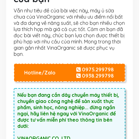
Vẫn như tiêu đề của bài việc này, máy ủ sữa
chua của VinaOrganic với nhiều ưu điểm nổi bất
và đa dạng về năng suất, sẽ cho bạn nhiều chọn
lựa thích hợp mà giá cả cực tốt. Cảm ơn bạn đã
đọc bài viết này, chúc bạn lựa chọn được thiết bị
phù hợp với nhu cầu của mình. Mong trong thời
gian gần nhất VinaOrganic sẽ được phục vụ
bạn.
0975.299798
Hotline/Zalo
0938.299798
Nếu bạn đang cần dây chuyền máy thiết bị,
chuyển giao công nghệ để sản xuất thực
phẩm, sinh học, nông nghiệp... đừng ngần
ngại, hãy liên hệ ngay với VinaOrganic để
được tư vấn miễn phí theo thông tin bên
dưới:
VINAORGANIC CO.,LTD