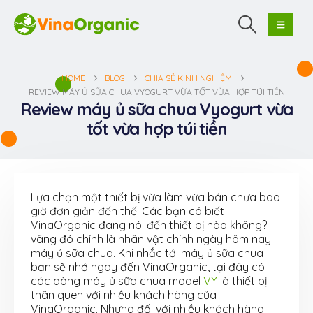
HOME
BLOG
CHIA SẺ KINH NGHIỆM
REVIEW MÁY Ủ SỮA CHUA VYOGURT VỪA TỐT VỪA HỢP TÚI TIỀN
Review máy ủ sữa chua Vyogurt vừa
tốt vừa hợp túi tiền
Lựa chọn một thiết bị vừa làm vừa bán chưa bao
giờ đơn giản đến thế. Các bạn có biết
VinaOrganic đang nói đến thiết bị nào không?
vâng đó chính là nhân vật chính ngày hôm nay
máy ủ sữa chua. Khi nhắc tới máy ủ sữa chua
bạn sẽ nhớ ngay đến VinaOrganic, tại đây có
các dòng máy ủ sữa chua model
VY
là thiết bị
thân quen với nhiều khách hàng của
VinaOrganic. Nhưng đối với nhiều khách hàng