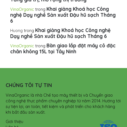
Khai giảng Khoá học Công
VinaOrganic
trong
nghệ Dạy nghề Sản xuất Đậu hũ sạch Tháng
6
Khai giảng Khoá học Công nghệ
Huong
trong
Dạy nghề Sản xuất Đậu hũ sạch Tháng 6
Bàn giao lắp đặt máy cô đặc
VinaOrganic
trong
chân không 15L tại Tây Ninh
CHÚNG TÔI TỰ TIN
VinaOrganic là nhà Chế tạo máy thiết bị và Chuyển giao
công nghệ thực phẩm chuyên nghiệp từ năm 2014. Hướng tới
sự tiện lợi, an toàn, tiết kiệm và phát triển cho khách hàng
khi bắt đầu sản xuất.
Giới thiệu