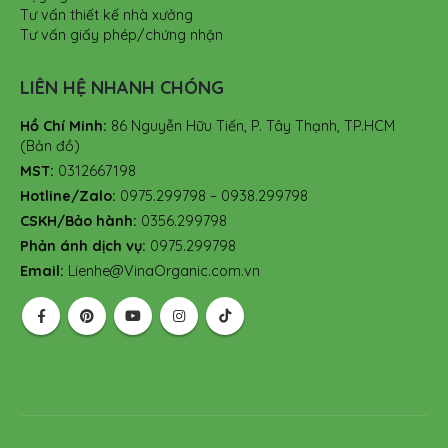
Tư vấn thiết kế nhà xưởng
Tư vấn giấy phép/chứng nhận
LIÊN HỆ NHANH CHÓNG
Hồ Chí Minh:
86 Nguyễn Hữu Tiến, P. Tây Thạnh, TP.HCM
(Bản đồ)
MST:
0312667198
Hotline/Zalo:
0975.299798 – 0938.299798
CSKH/Bảo hành:
0356.299798
Phản ánh dịch vụ:
0975.299798
Email:
Lienhe@VinaOrganic.com.vn