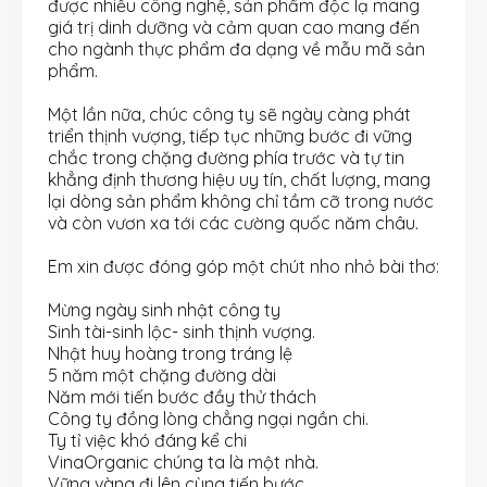
được nhiều công nghệ, sản phẩm độc lạ mang
giá trị dinh dưỡng và cảm quan cao mang đến
cho ngành thực phẩm đa dạng về mẫu mã sản
phẩm.
Một lần nữa, chúc công ty sẽ ngày càng phát
triển thịnh vượng, tiếp tục những bước đi vững
chắc trong chặng đường phía trước và tự tin
khẳng định thương hiệu uy tín, chất lượng, mang
lại dòng sản phẩm không chỉ tầm cỡ trong nước
và còn vươn xa tới các cường quốc năm châu.
Em xin được đóng góp một chút nho nhỏ bài thơ:
Mừng ngày sinh nhật công ty
Sinh tài-sinh lộc- sinh thịnh vượng.
Nhật huy hoàng trong tráng lệ
5 năm một chặng đường dài
Năm mới tiến bước đầy thử thách
Công ty đồng lòng chẳng ngại ngần chi.
Ty tỉ việc khó đáng kể chi
VinaOrganic chúng ta là một nhà.
Vững vàng đi lên cùng tiến bước