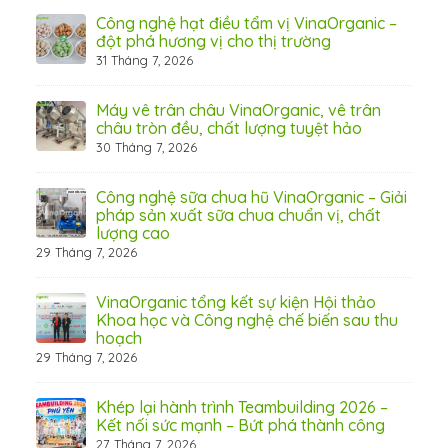
hãn
Công nghệ hạt điều tẩm vị VinaOrganic –
ừ
đột phá hương vị cho thị trường
31 Tháng 7, 2026
8 Thá
Máy vê trân châu VinaOrganic, vê trân
ấn
châu tròn đều, chất lượng tuyệt hảo
ơng)
30 Tháng 7, 2026
Công nghệ sữa chua hũ VinaOrganic – Giải
 tầm
pháp sản xuất sữa chua chuẩn vị, chất
lượng cao
29 Tháng 7, 2026
 từ
VinaOrganic tổng kết sự kiện Hội thảo
Khoa học và Công nghệ chế biến sau thu
hoạch
29 Tháng 7, 2026
hấp
Khép lại hành trình Teambuilding 2026 –
Kết nối sức mạnh – Bứt phá thành công
27 Tháng 7, 2026