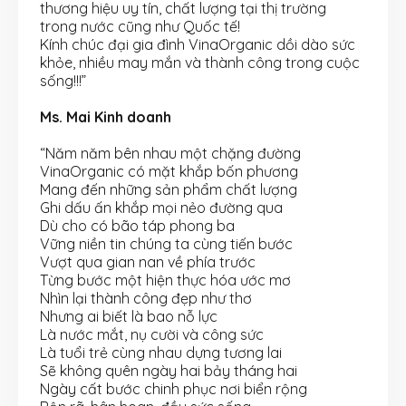
thương hiệu uy tín, chất lượng tại thị trường
trong nước cũng như Quốc tế!
Kính chúc đại gia đình VinaOrganic dồi dào sức
khỏe, nhiều may mắn và thành công trong cuộc
sống!!!”
Ms. Mai Kinh doanh
“Năm năm bên nhau một chặng đường
VinaOrganic có mặt khắp bốn phương
Mang đến những sản phẩm chất lượng
Ghi dấu ấn khắp mọi nẻo đường qua
Dù cho có bão táp phong ba
Vững niền tin chúng ta cùng tiến bước
Vượt qua gian nan về phía trước
Từng bước một hiện thực hóa ước mơ
Nhìn lại thành công đẹp như thơ
Nhưng ai biết là bao nỗ lực
Là nước mắt, nụ cười và công sức
Là tuổi trẻ cùng nhau dựng tương lai
Sẽ không quên ngày hai bảy tháng hai
Ngày cất bước chinh phục nơi biển rộng