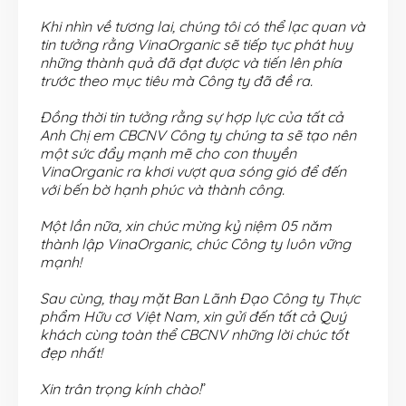
Khi nhìn về tương lai, chúng tôi có thể lạc quan và
tin tưởng rằng VinaOrganic sẽ tiếp tục phát huy
những thành quả đã đạt được và tiến lên phía
trước theo mục tiêu mà Công ty đã đề ra.
Đồng thời tin tưởng rằng sự hợp lực của tất cả
Anh Chị em CBCNV Công ty chúng ta sẽ tạo nên
một sức đẩy mạnh mẽ cho con thuyền
VinaOrganic ra khơi vượt qua sóng gió để đến
với bến bờ hạnh phúc và thành công.
Một lần nữa, xin chúc mừng kỷ niệm 05 năm
thành lập VinaOrganic, chúc Công ty luôn vững
mạnh!
Sau cùng, thay mặt Ban Lãnh Đạo Công ty Thực
phẩm Hữu cơ Việt Nam, xin gửi đến tất cả Quý
khách cùng toàn thể CBCNV những lời chúc tốt
đẹp nhất!
Xin trân trọng kính chào!
”