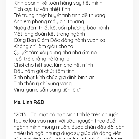
Kinh doanh, kế toán hăng say hết mình
Tích cực tư vấn nhiệt tình
Trẻ trung nhiệt huyết tính tình dễ thương
Anh em phòng máy phi thường
Ngày đêm thiết kế, bốn phương bảo hành
Một lòng đoàn kết trong ngành
Cùng Ban Giám Đốc đồng hành vươn xa
Không chỉ làm giàu cho ta
Quyết tâm xây dựng nhà nhà ấm no
Tuổi trẻ chẳng hề lắng lo
Chơi cho hết sức, làm cho hết mình
Đầu năm gửi chút tâm tình
Sinh nhật kính chúc gia đình bình an
Tinh thần ý chí vững vàng
Vina-ganic sẵn sàng tiến lên.”
Ms. Linh R&D
“2013 – Tôi một cô học sinh tỉnh lẻ trên chuyến
tàu xe lửa vào nam với ước nguyện theo đuổi
ngành mình mong muốn. Bước chân đầu đời còn
nhiều bỡ ngỡ, nhưng được sự giúp đỡ động viên