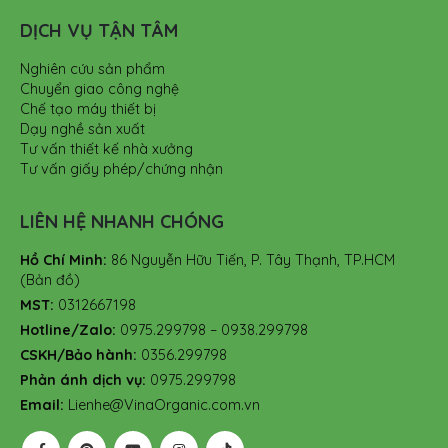
DỊCH VỤ TẬN TÂM
Nghiên cứu sản phẩm
Chuyển giao công nghệ
Chế tạo máy thiết bị
Dạy nghề sản xuất
Tư vấn thiết kế nhà xưởng
Tư vấn giấy phép/chứng nhận
LIÊN HỆ NHANH CHÓNG
Hồ Chí Minh:
86 Nguyễn Hữu Tiến, P. Tây Thạnh, TP.HCM
(Bản đồ)
MST:
0312667198
Hotline/Zalo:
0975.299798 – 0938.299798
CSKH/Bảo hành:
0356.299798
Phản ánh dịch vụ:
0975.299798
Email:
Lienhe@VinaOrganic.com.vn