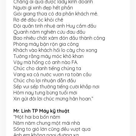
Chẳng ai qua được lady kinh doanh
Người gì xinh đẹp hết phần
Giỏi giang thừa có đa phần khách mê.
Rờ đê đầu óc khỏi chê
Đội quân tinh nhuệ anh Huy cầm đầu
Quanh năm nghiên cứu đau đầu
Bao nhiêu chất xám đón đầu thành công
Phòng máy bận rộn gia công
Khách vào khách hối lo cày cho xong
Tưởng rằng máy móc khô khan
Vậy mà hổng có anh nào FA.
Chúc cho danh tiếng chúng ta
Vang xa cả nước vươn ra toàn cầu
Chúc cho lợi nhuận dẫn đầu
Sếp vui sếp thưởng tiếng cười khắp nơi
Hôm nay tưng bừng tuổi mới
Xin gửi đôi lời chúc mừng hân hoan.”
Mr. Linh TP Máy kỹ thuật
“Một hai ba bốn năm
Năm năm chung một mái nhà
Sống to gió lớn cũng đều vượt qua
Anh em không ngại đường xa