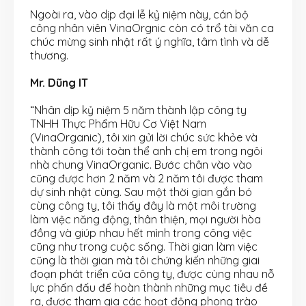
Ngoài ra, vào dịp đại lễ kỷ niệm này, cán bộ
công nhân viên VinaOrgnic còn có trổ tài văn ca
chúc mừng sinh nhật rất ý nghĩa, tâm tình và dễ
thương.
Mr. Dũng IT
“Nhân dịp kỷ niệm 5 năm thành lập công ty
TNHH Thực Phẩm Hữu Cơ Việt Nam
(VinaOrganic), tôi xin gửi lời chúc sức khỏe và
thành công tới toàn thể anh chị em trong ngôi
nhà chung VinaOrganic. Bước chân vào vào
cũng được hơn 2 năm và 2 năm tôi được tham
dự sinh nhật cùng. Sau một thời gian gắn bó
cùng công ty, tôi thấy đây là một môi trường
làm việc năng động, thân thiện, mọi người hòa
đồng và giúp nhau hết mình trong công việc
cũng như trong cuộc sống. Thời gian làm việc
cũng là thời gian mà tôi chứng kiến những giai
đoạn phát triển của công ty, được cùng nhau nỗ
lực phấn đấu để hoàn thành những mục tiêu đề
ra, được tham gia các hoạt động phong trào