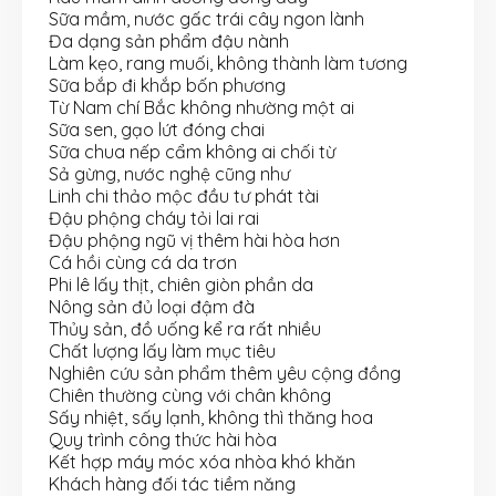
Sữa mầm, nước gấc trái cây ngon lành
Đa dạng sản phẩm đậu nành
Làm kẹo, rang muối, không thành làm tương
Sữa bắp đi khắp bốn phương
Từ Nam chí Bắc không nhường một ai
Sữa sen, gạo lứt đóng chai
Sữa chua nếp cẩm không ai chối từ
Sả gừng, nước nghệ cũng như
Linh chi thảo mộc đầu tư phát tài
Đậu phộng cháy tỏi lai rai
Đậu phộng ngũ vị thêm hài hòa hơn
Cá hồi cùng cá da trơn
Phi lê lấy thịt, chiên giòn phần da
Nông sản đủ loại đậm đà
Thủy sản, đồ uống kể ra rất nhiều
Chất lượng lấy làm mục tiêu
Nghiên cứu sản phẩm thêm yêu cộng đồng
Chiên thường cùng với chân không
Sấy nhiệt, sấy lạnh, không thì thăng hoa
Quy trình công thức hài hòa
Kết hợp máy móc xóa nhòa khó khăn
Khách hàng đối tác tiềm năng