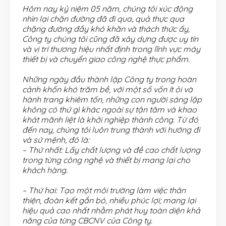
Hôm nay kỷ niệm 05 năm, chúng tôi xúc động
nhìn lại chặn đường đã đi qua, quả thực qua
chặng đường đầy khó khăn và thách thức ấy,
Công ty chúng tôi cũng đã xây dựng được uy tín
và vị trí thương hiệu nhất định trong lĩnh vực máy
thiết bị và chuyển giao công nghệ thực phẩm.
Những ngày đầu thành lập Công ty trong hoàn
cảnh khốn khó trăm bề, với một số vốn ít ỏi và
hành trang khiêm tốn, những con người sáng lập
không có thứ gì khác ngoài sự tận tâm và khao
khát mãnh liệt là khởi nghiệp thành công. Từ đó
đến nay, chúng tôi luôn trung thành với hướng đi
và sứ mệnh, đó là:
– Thứ nhất: Lấy chất lượng và đề cao chất lượng
trong từng công nghệ và thiết bị mang lại cho
khách hàng.
– Thứ hai: Tạo một môi trường làm việc thân
thiện, đoàn kết gắn bó, nhiều phúc lợi; mang lại
hiệu quả cao nhất nhằm phát huy toàn diện khả
năng của từng CBCNV của Công ty.