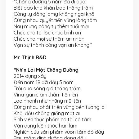
“Chặng đường 5 năm đã đi qua
Biết bao khó khăn bao thăng trầm
Công ty đồng lomg không ngại khổ
Cùng nhau quyết tiến vững lòng tâm
Nay mừng công ty thêm tuổi mới
Chúc cho tài lộc chúc bình an
Chúc cho mọi sự thêm an nhàn
Vạn sự thành công vạn an khang.”
Mr. Thịnh R&D
“Nhìn Lại Một Chặng Đường
2014 dựng xây
Đến năm 19 đã đầy 5 năm
Trải qua sóng gió thăng trầm
Vina-ganic âm thầm tiến lên
Lao nhanh như những mũi tên
Cùng nhau phát triển vững bền tương lai
Khởi đầu chẳng giống một ai
Sinh viên thực phẩm có tài có tâm
Vận dụng kiến thức hàn lâm
Nghiên cứu sản phẩm vươn tầm đó đây
Rau mầm dinh dưỡng đong đầy