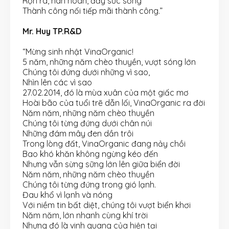
Rộn rã, hân hoan, đầy sức sống
Thành công nối tiếp mãi thành công.”
Mr. Huy TP.R&D
“Mừng sinh nhật VinaOrganic!
5 năm, những năm chèo thuyền, vượt sóng lớn
Chúng tôi đứng dưới những vì sao,
Nhìn lên các vì sao
27.02.2014, đó là mùa xuân của một giấc mơ
Hoài bão của tuổi trẽ dẫn lối, VinaOrganic ra đời
Năm năm, những năm chèo thuyền
Chúng tôi từng đứng dưới chân núi
Những đám mây đen dần trôi
Trong lòng đất, VinaOrganic đang nảy chồi
Bao khó khăn không ngừng kéo đến
Nhưng vẫn sừng sững lớn lên giữa biển đời
Năm năm, những năm chèo thuyền
Chúng tôi từng đứng trong gió lạnh.
Đau khổ vì lạnh và nóng
Với niềm tin bất diệt, chúng tôi vượt biển khơi
Năm năm, lớn nhanh cùng khí trời
Nhưng đó là vinh quang của hiện tại