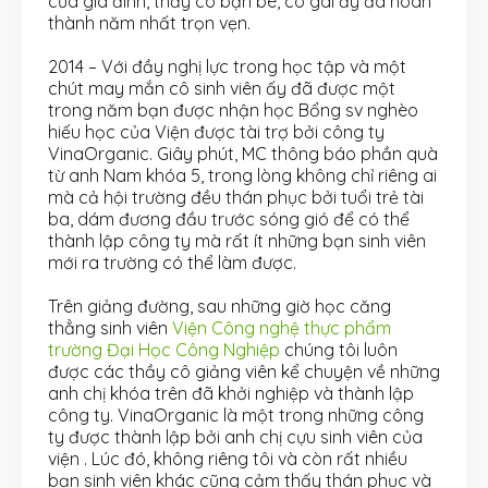
của gia đình, thầy cô bạn bè, cô gái ấy đã hoàn
thành năm nhất trọn vẹn.
2014 – Với đầy nghị lực trong học tập và một
chút may mắn cô sinh viên ấy đã được một
trong năm bạn được nhận học Bổng sv nghèo
hiếu học của Viện được tài trợ bởi công ty
VinaOrganic. Giây phút, MC thông báo phần quà
từ anh Nam khóa 5, trong lòng không chỉ riêng ai
mà cả hội trường đều thán phục bởi tuổi trẻ tài
ba, dám đương đầu trước sóng gió để có thể
thành lập công ty mà rất ít những bạn sinh viên
mới ra trường có thể làm được.
Trên giảng đường, sau những giờ học căng
thẳng sinh viên
Viện Công nghệ thực phẩm
trường Đại Học Công Nghiệp
chúng tôi luôn
được các thầy cô giảng viên kể chuyện về những
anh chị khóa trên đã khởi nghiệp và thành lập
công ty. VinaOrganic là một trong những công
ty được thành lập bởi anh chị cựu sinh viên của
viện . Lúc đó, không riêng tôi và còn rất nhiều
bạn sinh viên khác cũng cảm thấy thán phục và