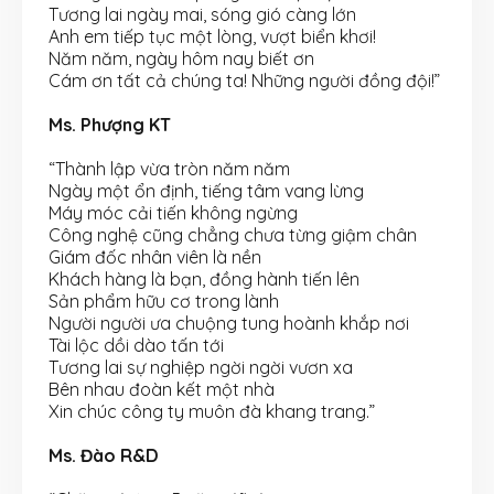
Tương lai ngày mai, sóng gió càng lớn
Anh em tiếp tục một lòng, vượt biển khơi!
Năm năm, ngày hôm nay biết ơn
Cám ơn tất cả chúng ta! Những người đồng đội!”
Ms. Phượng KT
“Thành lập vừa tròn năm năm
Ngày một ổn định, tiếng tâm vang lừng
Máy móc cải tiến không ngừng
Công nghệ cũng chẳng chưa từng giậm chân
Giám đốc nhân viên là nền
Khách hàng là bạn, đồng hành tiến lên
Sản phẩm hữu cơ trong lành
Người người ưa chuộng tung hoành khắp nơi
Tài lộc dồi dào tấn tới
Tương lai sự nghiệp ngời ngời vươn xa
Bên nhau đoàn kết một nhà
Xin chúc công ty muôn đà khang trang.”
Ms. Đào R&D