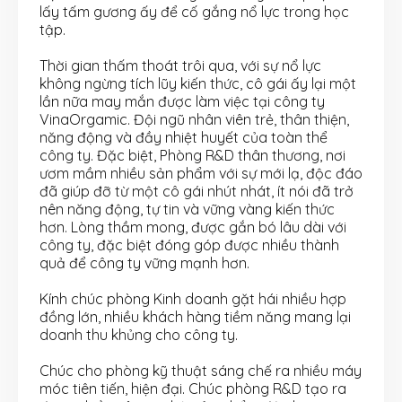
lấy tấm gương ấy để cố gắng nổ lực trong học
tập.
Thời gian thấm thoát trôi qua, với sự nổ lực
không ngừng tích lũy kiến thức, cô gái ấy lại một
lần nữa may mắn được làm việc tại công ty
VinaOrgamic. Đội ngũ nhân viên trẻ, thân thiện,
năng động và đầy nhiệt huyết của toàn thể
công ty. Đặc biệt, Phòng R&D thân thương, nơi
ươm mầm nhiều sản phẩm với sự mới lạ, độc đáo
đã giúp đỡ từ một cô gái nhút nhát, ít nói đã trở
nên năng động, tự tin và vững vàng kiến thức
hơn. Lòng thầm mong, được gắn bó lâu dài với
công ty, đặc biệt đóng góp được nhiều thành
quả để công ty vững mạnh hơn.
Kính chúc phòng Kinh doanh gặt hái nhiều hợp
đồng lớn, nhiều khách hàng tiềm năng mang lại
doanh thu khủng cho công ty.
Chúc cho phòng kỹ thuật sáng chế ra nhiều máy
móc tiên tiến, hiện đại. Chúc phòng R&D tạo ra