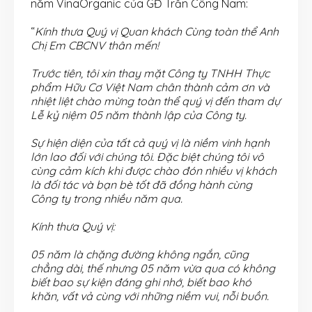
năm VinaOrganic của GĐ Trần Công Nam:
“
Kính thưa Quý vị Quan khách Cùng toàn thể Anh
Chị Em CBCNV thân mến!
Trước tiên, tôi xin thay mặt Công ty TNHH Thực
phẩm Hữu Cơ Việt Nam chân thành cảm ơn và
nhiệt liệt chào mừng toàn thể quý vị đến tham dự
Lễ kỷ niệm 05 năm thành lập của Công ty.
Sự hiện diện của tất cả quý vị là niềm vinh hạnh
lớn lao đối với chúng tôi. Đặc biệt chúng tôi vô
cùng cảm kích khi được chào đón nhiều vị khách
là đối tác và bạn bè tốt đã đồng hành cùng
Công ty trong nhiều năm qua.
Kính thưa Quý vị:
05 năm là chặng đường không ngắn, cũng
chẳng dài, thế nhưng 05 năm vừa qua có không
biết bao sự kiện đáng ghi nhớ, biết bao khó
khăn, vất vả cùng với những niềm vui, nỗi buồn.