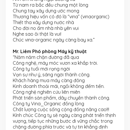
Từ nam ra bắc đều chung một lòng
Chung tay xây dựng ước mong
Thương hiệu vốn có đó là “vina” (vinaorganic)
Thiết tha xây dựng nước nhà
Cho đời no ấm nhà nhà yên vui
Nghe sao ôi thật là vui!
Chúc vina-organic ngày càng bay xa.”
Mr. Liêm Phó phòng Máy kỹ thuật
“Năm năm chặn đường đã qua
Công nghệ, máy móc vươn xa khắp trời.
Công ty tuổi mới rạng ngời
Vạn sự như ý, sáng ngời thành công.
Khách hàng mua máy càng đông
Kinh doanh thoải mái, ngồi không đếm tiền.
Công nghệ nghiên cứu liên miên
Phát triển sản phẩm, dây chuyền thành công.
Công ty Vina_Organic đồng lòng
Chất lượng cuộc sống cộng đồng nâng cao!!!
Kính chúc Công ty sẽ ngày càng phát triển thịnh
vượng, tiếp tục những bước đi vững chắc trong
chặng đường phía trước và tự tin khẳng định