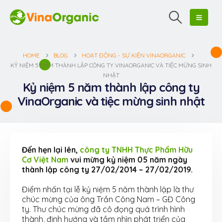
HOME
BLOG
HOẠT ĐỘNG - SỰ KIỆN VINAORGANIC
KỶ NIỆM 5 NĂM THÀNH LẬP CÔNG TY VINAORGANIC VÀ TIỆC MỪNG SINH
NHẬT
Kỷ niệm 5 năm thành lập công ty
VinaOrganic và tiệc mừng sinh nhật
Đến hẹn lại lên,
công ty TNHH Thực Phẩm Hữu
Cơ Việt Nam
vui mừng kỷ niệm 05 năm ngày
thành lập công ty 27/02/2014 – 27/02/2019.
Điểm nhấn tại lễ kỷ niệm 5 năm thành lập là thư
chúc mừng của ông Trần Công Nam – GĐ Công
ty. Thư chúc mừng đã cô đọng quá trình hình
thành, định hướng và tầm nhìn phát triển của