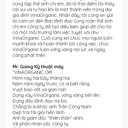
cùng tập thể anh chị em, đó là thời điểm tôi thấy
rất vui và tự hào khi là một thành viên trong đại
gia đình VinaOrganic. Nhân đây, tôi cũng xin gửi
lời cảm ơn đến Ban lãnh đạo cùng toàn thể anh
chị em công ty đã tạo điều kiện giúp đỡ cho tôi
có một môi trường làm việc tuyệt vời như
VinaOrganic. Cuối cùng xin chúc mọi người luôn
mạnh khỏe và hoàn thành tốt công việc, chúc
VinaOrganic luôn vững vàng nội lực và ngày
càng phát triển.
Mr. Giang Kỹ thuật máy
“VINAORGANIC ƠI!!!
Hôm nay hai bảy tháng hai
Năm năm ngày trước có ai biết rằng
Vượt bao vất vả gian nan
Dựng xây VinaOrganic vững vàng tiến lên.
Đứng đầu lãnh đạo tài ba
Chẳng là ai khác anh Trần Công Nam
Đẹp trai tài giỏi hiền lành
Anh là giám đốc “thiên thần” ahihi.
Về phần nhan sắc công ty