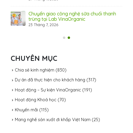
Chuyển giao công nghệ sữa chuối thanh
trùng tại Lab VinaOrganic
23 Tháng 7, 2026
31 Th
CHUYÊN MỤC
Chia sẻ kinh nghiệm
(830)
Dự án đã thực hiện cho khách hàng
(317)
Hoạt động – Sự kiện VinaOrganic
(191)
Hoạt động Khoá học
(70)
Khuyến mãi
(115)
Mang nghề sản xuất đi khắp Việt Nam
(25)