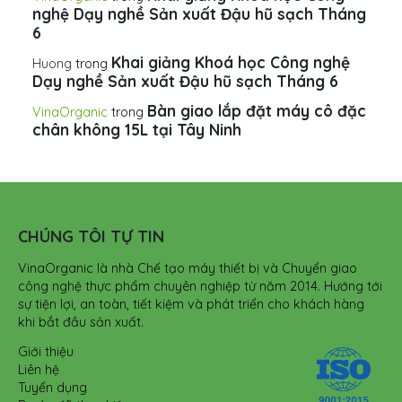
nghệ Dạy nghề Sản xuất Đậu hũ sạch Tháng
6
Khai giảng Khoá học Công nghệ
Huong
trong
Dạy nghề Sản xuất Đậu hũ sạch Tháng 6
Bàn giao lắp đặt máy cô đặc
VinaOrganic
trong
chân không 15L tại Tây Ninh
CHÚNG TÔI TỰ TIN
VinaOrganic là nhà Chế tạo máy thiết bị và Chuyển giao
công nghệ thực phẩm chuyên nghiệp từ năm 2014. Hướng tới
sự tiện lợi, an toàn, tiết kiệm và phát triển cho khách hàng
khi bắt đầu sản xuất.
Giới thiệu
Liên hệ
Tuyển dụng