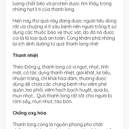
lượng chất béo và protein được tìm thấy trong
những hạt li ti của thanh long.
Hiện nay thứ quả này đang được người tiêu dùng
rất ưa chuộng vì ít sâu bệnh nên người trồng ít sử
dụng các thuốc bảo vệ thực vật, do đó nó được
coi là là loại quả an toàn. Cùng khám phá những
lợi ích dinh dưỡng từ quả thanh long nhé!
Thanh nhiệt
Theo Đông y, thanh long có vị ngọt, nhạt, tính
mát, có tác dụng thanh nhiệt, giải khát, lợi tiểu,
nhuận tràng, chỉ khái hóa đàm, thường được
dùng để chữa các chứng bệnh như viêm phế
quản, lao phổi, viêm hạch bạch huyết, quai bị,
mụn nhọt… Quả thanh long rất tốt cho người bị
rôm sẩy, mụn nhọt, táo bón.
Chống oxy hóa
Thanh long cũng là nguồn phong phú chất