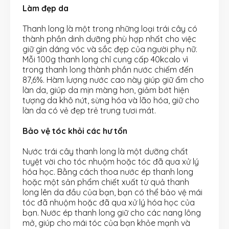
Làm đẹp da
Thanh long là một trong những loại trái cây có
thành phần dinh dưỡng phù hợp nhất cho việc
giữ gìn dáng vóc và sắc đẹp của người phụ nữ.
Mỗi 100g thanh long chỉ cung cấp 40kcalo vì
trong thanh long thành phần nước chiếm đến
87,6%. Hàm lượng nước cao này giúp giữ ẩm cho
làn da, giúp da mịn màng hơn, giảm bớt hiện
tượng da khô nứt, sừng hóa và lão hóa, giữ cho
làn da có vẻ đẹp trẻ trung tươi mát.
Bảo vệ tóc khỏi các hư tổn
Nước trái cây thanh long là một dưỡng chất
tuyệt vời cho tóc nhuộm hoặc tóc đã qua xử lý
hóa học. Bằng cách thoa nước ép thanh long
hoặc một sản phẩm chiết xuất từ quả thanh
long lên da đầu của bạn, bạn có thể bảo vệ mái
tóc đã nhuộm hoặc đã qua xử lý hóa học của
bạn. Nước ép thanh long giữ cho các nang lông
mở, giúp cho mái tóc của bạn khỏe mạnh và