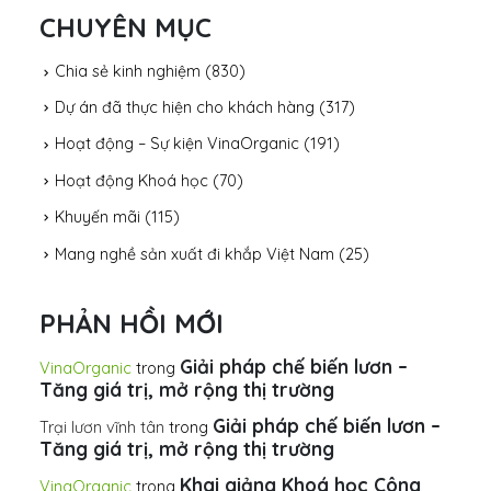
CHUYÊN MỤC
Chia sẻ kinh nghiệm
(830)
Dự án đã thực hiện cho khách hàng
(317)
Hoạt động – Sự kiện VinaOrganic
(191)
Hoạt động Khoá học
(70)
Khuyến mãi
(115)
Mang nghề sản xuất đi khắp Việt Nam
(25)
PHẢN HỒI MỚI
Giải pháp chế biến lươn –
VinaOrganic
trong
Tăng giá trị, mở rộng thị trường
Giải pháp chế biến lươn –
Trại lươn vĩnh tân
trong
Tăng giá trị, mở rộng thị trường
Khai giảng Khoá học Công
VinaOrganic
trong