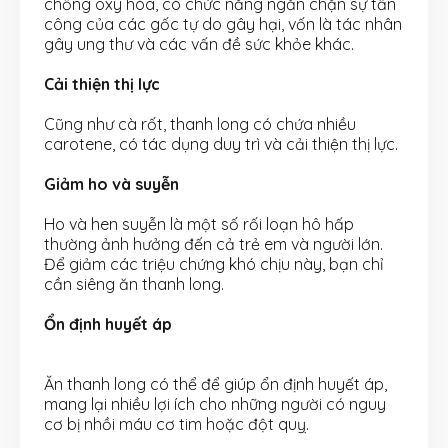
chống oxy hóa, có chức năng ngăn chặn sự tấn
công của các gốc tự do gây hại, vốn là tác nhân
gây ung thư và các vấn đề sức khỏe khác.
Cải thiện thị lực
Cũng như cà rốt, thanh long có chứa nhiều
carotene, có tác dụng duy trì và cải thiện thị lực.
Giảm ho và suyễn
Ho và hen suyễn là một số rối loạn hô hấp
thường ảnh hưởng đến cả trẻ em và người lớn.
Để giảm các triệu chứng khó chịu này, bạn chỉ
cần siêng ăn thanh long.
Ổn định huyết áp
Ăn thanh long có thể để giúp ổn định huyết áp,
mang lại nhiều lợi ích cho những người có nguy
cơ bị nhồi máu cơ tim hoặc đột quỵ.