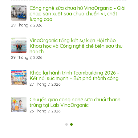
Công nghệ sữa chua hũ VinaOrganic – Giải
 tầm
pháp sản xuất sữa chua chuẩn vị, chất
lượng cao
29 Tháng 7, 2026
 từ
VinaOrganic tổng kết sự kiện Hội thảo
Khoa học và Công nghệ chế biến sau thu
hoạch
29 Tháng 7, 2026
hấp
Khép lại hành trình Teambuilding 2026 –
Kết nối sức mạnh – Bứt phá thành công
27 Tháng 7, 2026
Chuyển giao công nghệ sữa chuối thanh
trùng tại Lab VinaOrganic
23 Tháng 7, 2026
31 Th