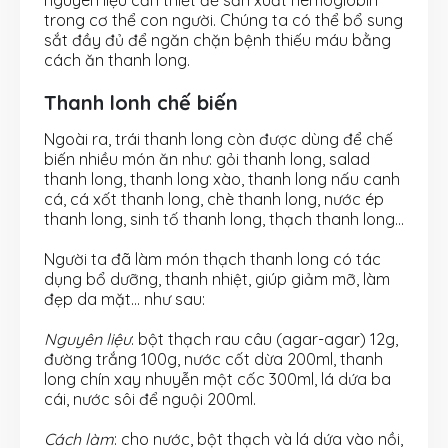
nguyên liệu cần thiết để sản xuất hemoglobin
trong cơ thể con người. Chúng ta có thể bổ sung
sắt đầy đủ để ngăn chặn bệnh thiếu máu bằng
cách ăn thanh long.
Thanh lonh chế biến
Ngoài ra, trái thanh long còn được dùng để chế
biến nhiều món ăn như: gỏi thanh long, salad
thanh long, thanh long xào, thanh long nấu canh
cá, cá xốt thanh long, chè thanh long, nước ép
thanh long, sinh tố thanh long, thạch thanh long…
Người ta đã làm món thạch thanh long có tác
dụng bổ dưỡng, thanh nhiệt, giúp giảm mỡ, làm
đẹp da mặt… như sau:
Nguyên liệu
: bột thạch rau câu (agar-agar) 12g,
đường trắng 100g, nước cốt dừa 200ml, thanh
long chín xay nhuyễn một cốc 300ml, lá dứa ba
cái, nước sôi để nguội 200ml.
Cách làm
: cho nước, bột thạch và lá dứa vào nồi,