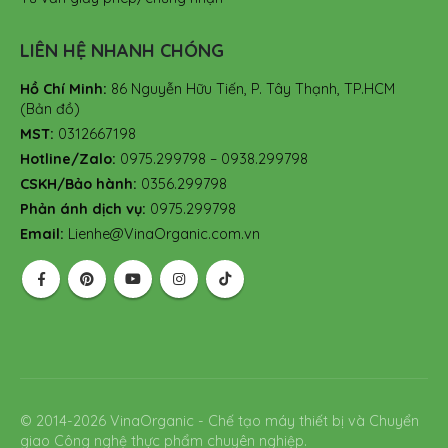
LIÊN HỆ NHANH CHÓNG
Hồ Chí Minh:
86 Nguyễn Hữu Tiến, P. Tây Thạnh, TP.HCM
(Bản đồ)
MST:
0312667198
Hotline/Zalo:
0975.299798 – 0938.299798
CSKH/Bảo hành:
0356.299798
Phản ánh dịch vụ:
0975.299798
Email:
Lienhe@VinaOrganic.com.vn
© 2014-2026 VinaOrganic - Chế tạo máy thiết bị và Chuyển
giao Công nghệ thực phẩm chuyên nghiệp.