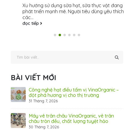
Xu hướng sử dụng sữa hạt, sữa thực vật đang
phát triển mạnh mẽ. Người tiêu dùng yêu thích
các...
đọc tiếp
BÀI VIẾT MỚI
hãn
Công nghệ hạt điều tẩm vị VinaOrganic –
ừ
đột phá hương vị cho thị trường
31 Tháng 7, 2026
8 Thá
Máy vê trân châu VinaOrganic, vê trân
ấn
châu tròn đều, chất lượng tuyệt hảo
ơng)
30 Tháng 7, 2026