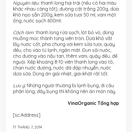
Nguyên liệu
: thanh long hai trái (nếu có hai màu
khác nhau càng tốt), đường cát trắng 200g, dừa
khô nạo sẵn 200g, kem sữa tươi 50 ml, vani một
ống, nước sạch 600ml.
Cách làm
: thanh long rửa sạch, lột bỏ vỏ, dùng
muỗng múc thành từng viên tròn. Dừa khô vắt
lấy nước cốt, pha chung với kem sữa tươi, quậy
đều, cho vào tủ lạnh, ngăn mát. Đun sôi nước,
cho đường vào nấu tan, thêm vani, quậy đều, để
nguội. Xếp khoảng 8-10 viên thanh long vào tô,
chan nước đường, nước đá đập nhuyễn, nước
dừa sữa. Dùng ăn giải nhiệt, giải khát rất tốt.
Lưu ý
: Những người thường bị lạnh bụng, đi cầu
phân lỏng, đầy bụng thì không nên ăn món này.
VinaOrganic Tổng hợp
[sc:Address]
17 THÁNG 7, 2014