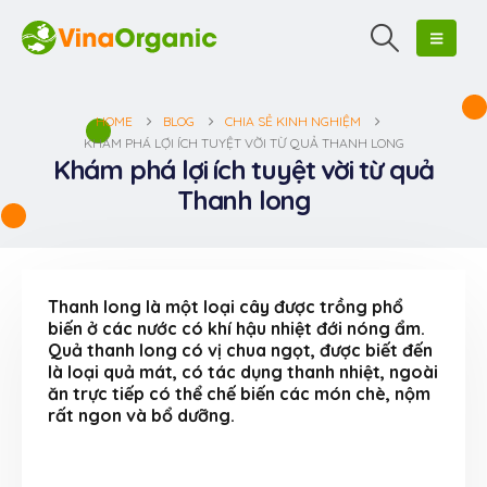
HOME
BLOG
CHIA SẺ KINH NGHIỆM
KHÁM PHÁ LỢI ÍCH TUYỆT VỜI TỪ QUẢ THANH LONG
Khám phá lợi ích tuyệt vời từ quả
Thanh long
Thanh long là một loại cây được trồng phổ
biến ở các nước có khí hậu nhiệt đới nóng ẩm.
Quả thanh long có vị chua ngọt, được biết đến
là loại quả mát, có tác dụng thanh nhiệt, ngoài
ăn trực tiếp có thể chế biến các món chè, nộm
rất ngon và bổ dưỡng.