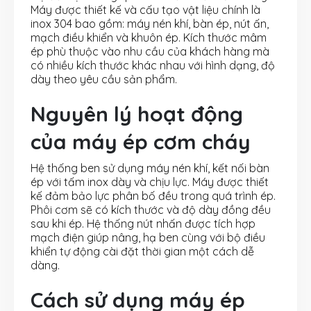
Máy được thiết kế và cấu tạo vật liệu chính là
inox 304 bao gồm: máy nén khí, bàn ép, nút ấn,
mạch điều khiển và khuôn ép. Kích thước mâm
ép phù thuộc vào nhu cầu của khách hàng mà
có nhiều kích thước khác nhau với hình dạng, độ
dày theo yêu cầu sản phẩm.
Nguyên lý hoạt động
của máy ép cơm cháy
Hệ thống ben sử dụng máy nén khí, kết nối bàn
ép với tấm inox dày và chịu lực. Máy được thiết
kế đảm bảo lực phân bố đều trong quá trình ép.
Phôi cơm sẽ có kích thước và độ dày đồng đều
sau khi ép. Hệ thống nút nhấn được tích hợp
mạch điện giúp nâng, hạ ben cùng với bộ điều
khiển tự động cài đặt thời gian một cách dễ
dàng.
Cách sử dụng máy ép