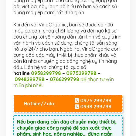
dụng máy ép cơm của chúng tôi. Hy vọng qua
bài viết bài này, bạn đã hiểu rõ hơn về cách sử
dụng máy ép cơm, rất đơn giản.
Khi đến với VinaOrganic, bạn sẽ được sở hữu
máy ép cơm cháy chất lượng và đội ngũ kỹ sư
của chúng tôi sẽ hướng dẫn tận tình về quy trình
vận hành và cách sử dụng, chúng tôi sẵn sàng
hỗ trợ 24/7 cho bạn. Ngoài ra, VinaOrganic còn
cung cấp các máy thiết bị thực phẩm khác và
còn là nhà chuyển giao công nghệ uy tín hàng
đầu. Liên hệ với chúng tôi qua số
hotline
0938299798
–
0975299798
–
0948299798
–
0766299798
để nhận tư vấn
miễn phí nhé!.
0975.299798
Hotline/Zalo
0938.299798
Nếu bạn đang cần dây chuyền máy thiết bị,
chuyển giao công nghệ để sản xuất thực
phẩm, sinh học, nông nghiệp... đừng ngần