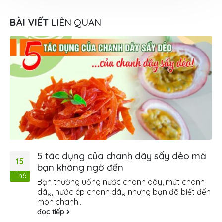
BÀI VIẾT
LIÊN QUAN
5 tác dụng của chanh dây sấy dẻo mà
15
bạn không ngờ đến
Th6
Bạn thường uống nước chanh dây, mứt chanh
dây, nước ép chanh dây nhưng bạn đã biết đến
món chanh...
đọc tiếp