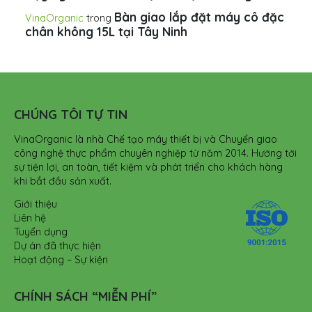
Bàn giao lắp đặt máy cô đặc
VinaOrganic
trong
chân không 15L tại Tây Ninh
CHÚNG TÔI TỰ TIN
VinaOrganic là nhà Chế tạo máy thiết bị và Chuyển giao
công nghệ thực phẩm chuyên nghiệp từ năm 2014. Hướng tới
sự tiện lợi, an toàn, tiết kiệm và phát triển cho khách hàng
khi bắt đầu sản xuất.
Giới thiệu
Liên hệ
Tuyển dụng
Dự án đã thực hiện
Hoạt động – Sự kiện
CHÍNH SÁCH “MIỄN PHÍ”