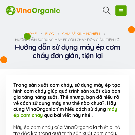
HOME
BLOG
CHIA SẺ KINH NGHIỆM
HƯỚNG DẪN SỬ DỤNG MÁY ÉP CƠM CHÁY ĐƠN GIẢN, TIỆN LỢI
Hướng dẫn sử dụng máy ép cơm
cháy đơn giản, tiện lợi
Trong sản xuất cơm cháy, sử dụng máy ép tạo
hình cơm cháy giúp quá trình sản xuất của bạn
gia tăng năng suất. Thế nhưng, bạn đã hiểu rõ
về cách sử dụng máy như thế nào chưa?. Hãy
cùng VinaOrganic tìm hiểu cách sử dụng
máy
ép cơm cháy
qua bài viết này nhé!.
Máy ép cơm cháy của VinaOrganic là thiết bị hỗ
trợ đắc lực trong quá trình sản xuất cơm cháy.