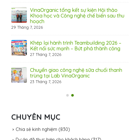
 từ
VinaOrganic tổng kết sự kiện Hội thảo
Khoa học và Công nghệ chế biến sau thu
hoạch
29 Tháng 7, 2026
hấp
Khép lại hành trình Teambuilding 2026 –
Kết nối sức mạnh – Bứt phá thành công
27 Tháng 7, 2026
Chuyển giao công nghệ sữa chuối thanh
trùng tại Lab VinaOrganic
23 Tháng 7, 2026
31 Th
CHUYÊN MỤC
Chia sẻ kinh nghiệm
(830)
Dự án đã thực hiện cho khách hàng
(317)