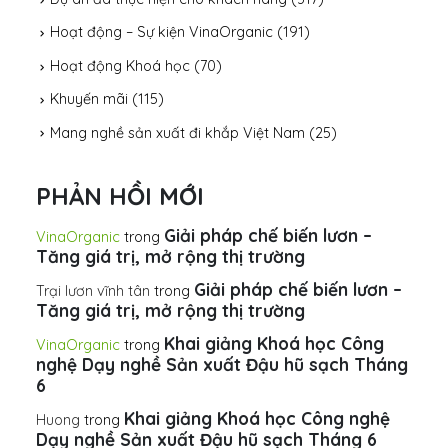
Hoạt động – Sự kiện VinaOrganic
(191)
Hoạt động Khoá học
(70)
Khuyến mãi
(115)
Mang nghề sản xuất đi khắp Việt Nam
(25)
PHẢN HỒI MỚI
Giải pháp chế biến lươn –
VinaOrganic
trong
Tăng giá trị, mở rộng thị trường
Giải pháp chế biến lươn –
Trại lươn vĩnh tân
trong
Tăng giá trị, mở rộng thị trường
Khai giảng Khoá học Công
VinaOrganic
trong
nghệ Dạy nghề Sản xuất Đậu hũ sạch Tháng
6
Khai giảng Khoá học Công nghệ
Huong
trong
Dạy nghề Sản xuất Đậu hũ sạch Tháng 6