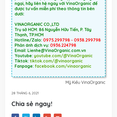
ngại, hãy liên hệ ngay với VinaOrganic để
được tư vấn miễn phí theo thông tin bên
dưới:
VINAORGANIC CO.,LTD
Trụ sở HCM: 86 Nguyễn Hữu Tiến, P. Tây
Thạnh, TP.HCM
Hotline/Zalo:
0975.299798 - 0938.299798
Phản ánh dịch vụ:
0936.224798
Email: Lienhe@VinaOrganic.com.vn
Youtube:
youtube.com/@VinaOrganic
Tiktok:
tiktok.com/@vinaorganic
Fanpage:
facebook.com/vinaorganic
Mỹ Kiều VinaOrganic
28 THÁNG 6, 2021
Chia sẻ ngay!