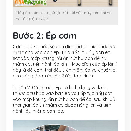
Máy ép cơm cháy được kết nối với máy nén khí và
nguồn điện 220V.
Bước 2: Ép cơm
Cơm sau khi nấu sẽ cân định lượng thích hợp và
được cho vào bàn ép. Tiếp đến là đẩy bàn ép
sát vào mép khung, rồi ấn nút hạ ben để hạ
mâm ép, tiến hành ép lần 1. Mục đích của ép lần 1
này là để cơm trải đều trên mâm ép và chuẩn bị
cho công đoạn ép lần 2 (ép tạo hình).
Ép lần 2: Đặt khuôn ép có hình dạng và kích
thước phù hợp vào bàn ép và tiếp tục đẩy sát
vào mép khung, ấn nút hạ ben để ép, sau khi đủ
thời gian ép thì mâm ép được nâng lên và tiến
hành lấy miếng cơm ép.