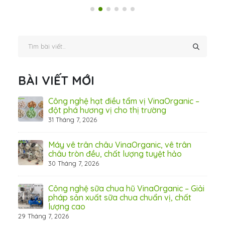
BÀI VIẾT MỚI
hãn
Công nghệ hạt điều tẩm vị VinaOrganic –
ừ
đột phá hương vị cho thị trường
31 Tháng 7, 2026
8 Thá
Máy vê trân châu VinaOrganic, vê trân
ấn
châu tròn đều, chất lượng tuyệt hảo
ơng)
30 Tháng 7, 2026
Công nghệ sữa chua hũ VinaOrganic – Giải
 tầm
pháp sản xuất sữa chua chuẩn vị, chất
lượng cao
29 Tháng 7, 2026