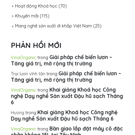
Hoạt động Khoá học
(70)
Khuyến mãi
(115)
Mang nghề sản xuất đi khắp Việt Nam
(25)
PHẢN HỒI MỚI
Giải pháp chế biến lươn –
VinaOrganic
trong
Tăng giá trị, mở rộng thị trường
Giải pháp chế biến lươn –
Trại lươn vĩnh tân
trong
Tăng giá trị, mở rộng thị trường
Khai giảng Khoá học Công
VinaOrganic
trong
nghệ Dạy nghề Sản xuất Đậu hũ sạch Tháng
6
Khai giảng Khoá học Công nghệ
Huong
trong
Dạy nghề Sản xuất Đậu hũ sạch Tháng 6
Bàn giao lắp đặt máy cô đặc
VinaOrganic
trong
chân không 15L tại Tây Ninh