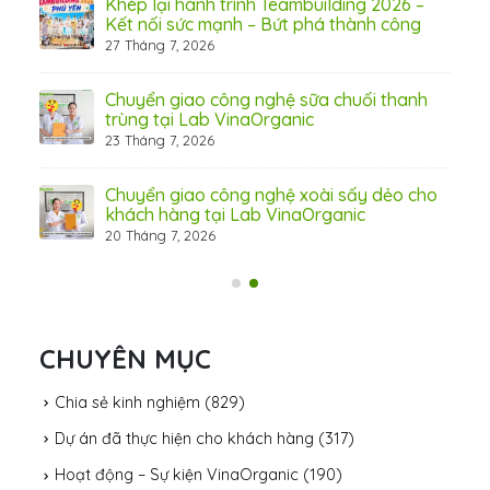
Khép lại hành trình Teambuilding 2026 –
Kết nối sức mạnh – Bứt phá thành công
27 Tháng 7, 2026
Chuyển giao công nghệ sữa chuối thanh
31 Th
trùng tại Lab VinaOrganic
23 Tháng 7, 2026
c –
Chuyển giao công nghệ xoài sấy dẻo cho
khách hàng tại Lab VinaOrganic
20 Tháng 7, 2026
CHUYÊN MỤC
Chia sẻ kinh nghiệm
(829)
Dự án đã thực hiện cho khách hàng
(317)
Hoạt động – Sự kiện VinaOrganic
(190)