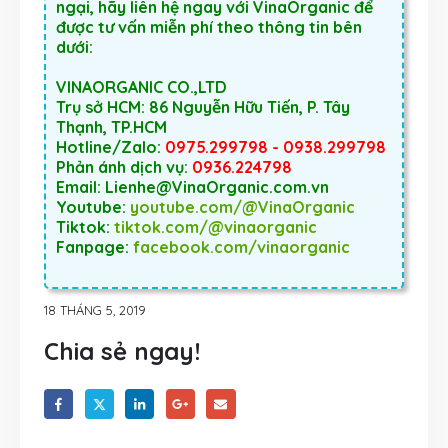
ngại, hãy liên hệ ngay với VinaOrganic để
được tư vấn miễn phí theo thông tin bên
dưới:
VINAORGANIC CO.,LTD
Trụ sở HCM: 86 Nguyễn Hữu Tiến, P. Tây
Thạnh, TP.HCM
Hotline/Zalo:
0975.299798 - 0938.299798
Phản ánh dịch vụ:
0936.224798
Email: Lienhe@VinaOrganic.com.vn
Youtube:
youtube.com/@VinaOrganic
Tiktok:
tiktok.com/@vinaorganic
Fanpage:
facebook.com/vinaorganic
18 THÁNG 5, 2019
Chia sẻ ngay!