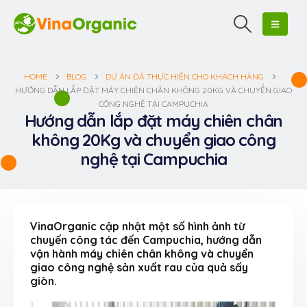
HOME
BLOG
DỰ ÁN ĐÃ THỰC HIỆN CHO KHÁCH HÀNG
HƯỚNG DẪN LẮP ĐẶT MÁY CHIÊN CHÂN KHÔNG 20KG VÀ CHUYỂN GIAO
CÔNG NGHỆ TẠI CAMPUCHIA
Hướng dẫn lắp đặt máy chiên chân
không 20Kg và chuyển giao công
nghệ tại Campuchia
VinaOrganic cập nhật một số hình ảnh từ
chuyến công tác đến Campuchia, hướng dẫn
vận hành máy chiên chân không và chuyển
giao công nghệ sản xuất rau của quả sấy
giòn.