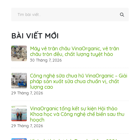
BÀI VIẾT MỚI
ấn
Máy vê trân châu VinaOrganic, vê trân
ơng)
châu tròn đều, chất lượng tuyệt hảo
30 Tháng 7, 2026
 Thơ
Công nghệ sữa chua hũ VinaOrganic – Giải
pháp sản xuất sữa chua chuẩn vị, chất
lượng cao
29 Tháng 7, 2026
 từ
VinaOrganic tổng kết sự kiện Hội thảo
Khoa học và Công nghệ chế biến sau thu
hoạch
29 Tháng 7, 2026
hấp