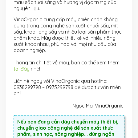
màu sắc tươi sáng và hương vị đặc trưng của
nguyên liệu.
VinaOrganic cung cấp máy chiên chân không
dùng trong công nghệ sản xuất chuối sấy, mít
sấy, khoai lang sấy và nhiều loại sản phẩm thực
phẩm khác. Máy được thiết kế với nhiều năng
suất khác nhau, phù hợp với mọi nhu cầu của
doanh nghiệp.
Thông tin chi tiết về máy, bạn có thể xem thêm
tại đây
nhé!
Liên hệ ngay với VinaOrganic qua hotline:
0938299798 – 0975299798 để được tư vấn miễn
phí!
Ngọc Mai VinaOrganic.
Nếu bạn đang cần dây chuyền máy thiết bị,
chuyển giao công nghệ để sản xuất thực
phẩm, sinh học, nông nghiệp... đừng ngần