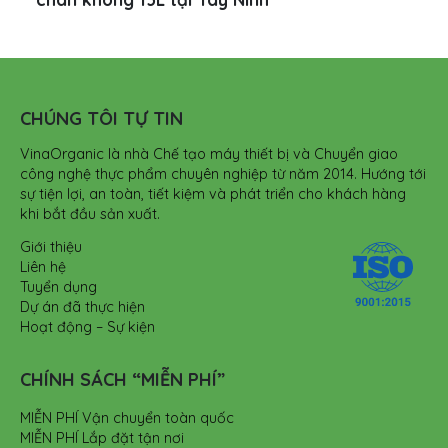
CHÚNG TÔI TỰ TIN
VinaOrganic là nhà Chế tạo máy thiết bị và Chuyển giao
công nghệ thực phẩm chuyên nghiệp từ năm 2014. Hướng tới
sự tiện lợi, an toàn, tiết kiệm và phát triển cho khách hàng
khi bắt đầu sản xuất.
Giới thiệu
Liên hệ
Tuyển dụng
Dự án đã thực hiện
Hoạt động – Sự kiện
CHÍNH SÁCH “MIỄN PHÍ”
MIỄN PHÍ Vận chuyển toàn quốc
MIỄN PHÍ Lắp đặt tận nơi