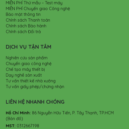
MIỄN PHÍ Thử mẫu – Test máy
MIỄN PHÍ Chuyển giao Công nghệ
Bảo mật thông tin
Chính sách Thanh toán
Chính sách Bảo hành
Chính sách Đổi trả
DỊCH VỤ TẬN TÂM
Nghiên cứu sản phẩm
Chuyển giao công nghệ
Chế tạo máy thiết bị
Dạy nghề sản xuất
Tư vấn thiết kế nhà xưởng
Tư vấn giấy phép/chứng nhận
LIÊN HỆ NHANH CHÓNG
Hồ Chí Minh:
86 Nguyễn Hữu Tiến, P. Tây Thạnh, TP.HCM
(Bản đồ)
MST:
0312667198