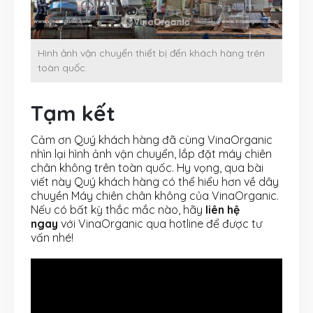
Hình ảnh vận chuyển thiết bị đến khách hàng trên
toàn quốc.
Tạm kết
Cảm ơn Quý khách hàng đã cùng VinaOrganic
nhìn lại hình ảnh vận chuyển, lắp đặt máy chiên
chân không trên toàn quốc. Hy vọng, qua bài
viết này Quý khách hàng có thể hiểu hơn về dây
chuyền Máy chiên chân không của VinaOrganic.
Nếu có bất kỳ thắc mắc nào, hãy
liên hệ
ngay
với VinaOrganic qua hotline để được tư
vấn nhé!