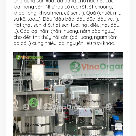
Ứng dụng sản xuất đa dạng cho hầu hết các
loại nông sản. Như rau củ (cà rốt, ớt chuông,
khoai lang, khoai môn, củ sen,…). Quả (chuối, mít,
sa kê, táo,…). Đậu (đậu bắp, đậu đũa, đậu ve,…).
Hạt (hạt sen khô, hạt sen tươi, hạt điều, hạt đậu,
…). Các loại nấm (nấm hương, nấm bào ngư,…)
cho đến thịt thủy hải sản (cá, lương, ngàm tôm,
da cá…) cùng nhiều loại nguyên liệu tươi khác.