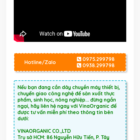
0975.299798
Hotline/Zalo
0938.299798
Nếu bạn đang cần dây chuyền máy thiết bị,
chuyển giao công nghệ để sản xuất thực
phẩm, sinh học, nông nghiệp... đừng ngần
ngại, hãy liên hệ ngay với VinaOrganic để
được tư vấn miễn phí theo thông tin bên
dưới:
VINAORGANIC CO.,LTD
Trụ sở HCM: 86 Nguyễn Hữu Tiến, P. Tây