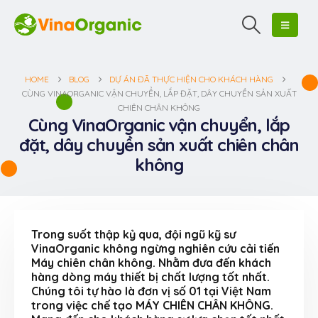
HOME
BLOG
DỰ ÁN ĐÃ THỰC HIỆN CHO KHÁCH HÀNG
CÙNG VINAORGANIC VẬN CHUYỂN, LẮP ĐẶT, DÂY CHUYỀN SẢN XUẤT
CHIÊN CHÂN KHÔNG
Cùng VinaOrganic vận chuyển, lắp
đặt, dây chuyền sản xuất chiên chân
không
Trong suốt thập kỷ qua, đội ngũ kỹ sư
VinaOrganic không ngừng nghiên cứu cải tiến
Máy chiên chân không. Nhằm đưa đến khách
hàng dòng máy thiết bị chất lượng tốt nhất.
Chúng tôi tự hào là đơn vị số 01 tại Việt Nam
trong việc chế tạo MÁY CHIÊN CHÂN KHÔNG.