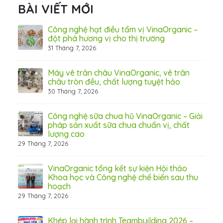
BÀI VIẾT MỚI
hãn
Công nghệ hạt điều tẩm vị VinaOrganic –
ừ
đột phá hương vị cho thị trường
31 Tháng 7, 2026
8 Thá
Máy vê trân châu VinaOrganic, vê trân
ấn
châu tròn đều, chất lượng tuyệt hảo
ơng)
30 Tháng 7, 2026
Công nghệ sữa chua hũ VinaOrganic – Giải
 tầm
pháp sản xuất sữa chua chuẩn vị, chất
lượng cao
29 Tháng 7, 2026
 từ
VinaOrganic tổng kết sự kiện Hội thảo
Khoa học và Công nghệ chế biến sau thu
hoạch
29 Tháng 7, 2026
hấp
Khép lại hành trình Teambuilding 2026 –