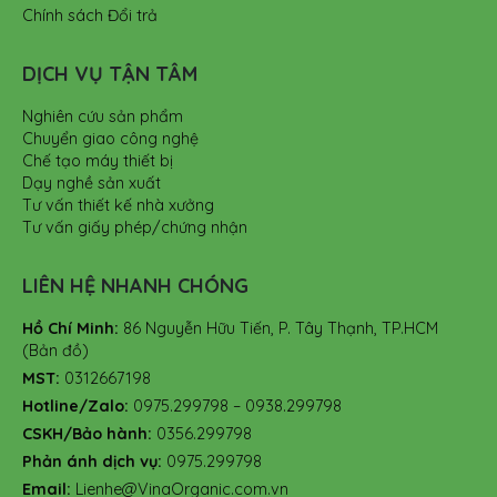
Chính sách Đổi trả
DỊCH VỤ TẬN TÂM
Nghiên cứu sản phẩm
Chuyển giao công nghệ
Chế tạo máy thiết bị
Dạy nghề sản xuất
Tư vấn thiết kế nhà xưởng
Tư vấn giấy phép/chứng nhận
LIÊN HỆ NHANH CHÓNG
Hồ Chí Minh:
86 Nguyễn Hữu Tiến, P. Tây Thạnh, TP.HCM
(Bản đồ)
MST:
0312667198
Hotline/Zalo:
0975.299798 – 0938.299798
CSKH/Bảo hành:
0356.299798
Phản ánh dịch vụ:
0975.299798
Email:
Lienhe@VinaOrganic.com.vn