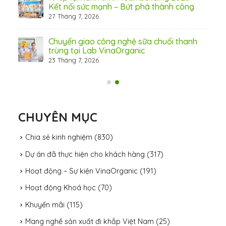
Kết nối sức mạnh – Bứt phá thành công
27 Tháng 7, 2026
Chuyển giao công nghệ sữa chuối thanh
trùng tại Lab VinaOrganic
23 Tháng 7, 2026
31 Th
CHUYÊN MỤC
Chia sẻ kinh nghiệm
(830)
Dự án đã thực hiện cho khách hàng
(317)
Hoạt động – Sự kiện VinaOrganic
(191)
Hoạt động Khoá học
(70)
Khuyến mãi
(115)
Mang nghề sản xuất đi khắp Việt Nam
(25)