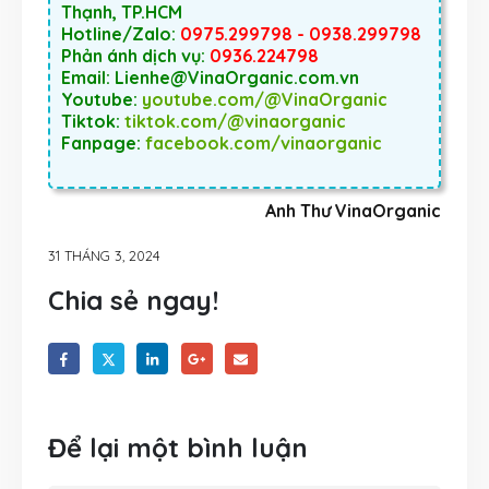
Thạnh, TP.HCM
Hotline/Zalo:
0975.299798 - 0938.299798
Phản ánh dịch vụ:
0936.224798
Email: Lienhe@VinaOrganic.com.vn
Youtube:
youtube.com/@VinaOrganic
Tiktok:
tiktok.com/@vinaorganic
Fanpage:
facebook.com/vinaorganic
Anh Thư VinaOrganic
31 THÁNG 3, 2024
Chia sẻ ngay!
Để lại một bình luận