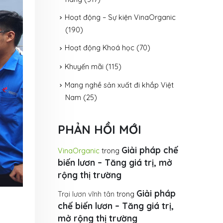
Hoạt động – Sự kiện VinaOrganic
(190)
Hoạt động Khoá học
(70)
Khuyến mãi
(115)
Mang nghề sản xuất đi khắp Việt
Nam
(25)
PHẢN HỒI MỚI
Giải pháp chế
VinaOrganic
trong
biến lươn – Tăng giá trị, mở
rộng thị trường
Giải pháp
Trại lươn vĩnh tân
trong
chế biến lươn – Tăng giá trị,
mở rộng thị trường