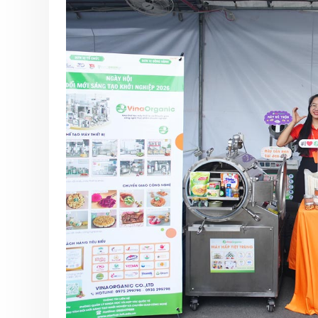
6 Tháng 8, 2026
VinaOrganic th
thảo tại Cần Th
5 Tháng 8, 2026
Tháng 08 rộn r
Ngập tràn ưu đã
VinaOrganic
1 Tháng 8, 2026
Bí quyết bứt p
thu nhờ máy hấ
năng VinaOrgan
31 Tháng 7, 2026
Đầu tư dây chu
xuất muối VinaO
Nâng cao năng 