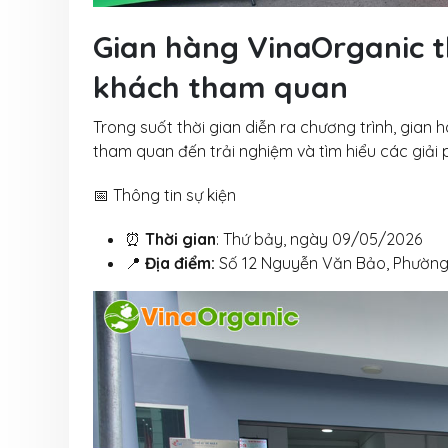
xuất, đáp ứng nhu cầu t
31 Tháng 7, 2026
Gian hàng VinaOrganic t
Công nghệ hạt 
khách tham quan
vị VinaOrganic 
hương vị cho th
Trong suốt thời gian diễn ra chương trình, gian
31 Tháng 7, 2026
tham quan đến trải nghiệm và tìm hiểu các giải
📅 Thông tin sự kiện
⏰
Thời gian
: Thứ bảy, ngày 09/05/2026
📍
Địa điểm:
Số 12 Nguyễn Văn Bảo, Phường