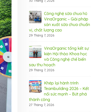
30 Tháng 7, 2026
6 Tháng 8, 20
nic tham dự hội
Công nghệ sữa chua hũ
Vin
Cần Thơ
VinaOrganic – Giải pháp
thả
sản xuất sữa chua chuẩn
2026
5 T
vị, chất lượng cao
29 Tháng 7, 2026
 rộn ràng –
Thá
 ưu đãi từ
Ngậ
nic
VinaOrganic tổng kết sự
Vin
kiện Hội thảo Khoa học
1 Tháng 8, 20
và Công nghệ chế biến
sau thu hoạch
 bứt phá doanh
Bí 
29 Tháng 7, 2026
máy hấp ủ đa
thu
aOrganic
năn
Khép lại hành trình
31 Tháng 7, 20
Teambuilding 2026 – Kết
nối sức mạnh – Bứt phá
ây chuyền sản
Đầu
thành công
 VinaOrganic –
xuấ
27 Tháng 7, 2026
 năng lực sản
Nân