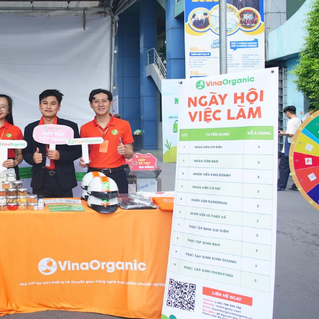
30 Tháng 7, 2026
6 Tháng 8, 2026
am dự hội
Công nghệ sữa chua hũ
VinaOrga
ơ
VinaOrganic – Giải pháp
thảo tại 
sản xuất sữa chua chuẩn
5 Tháng 8, 
vị, chất lượng cao
29 Tháng 7, 2026
àng –
Tháng 08
i từ
Ngập tràn
VinaOrganic tổng kết sự
VinaOrga
kiện Hội thảo Khoa học
1 Tháng 8, 2026
và Công nghệ chế biến
sau thu hoạch
há doanh
Bí quyết
29 Tháng 7, 2026
p ủ đa
thu nhờ 
ic
năng Vin
Khép lại hành trình
31 Tháng 7, 2026
Teambuilding 2026 – Kết
nối sức mạnh – Bứt phá
yền sản
Đầu tư d
thành công
rganic –
xuất muối
27 Tháng 7, 2026
lực sản
Nâng cao