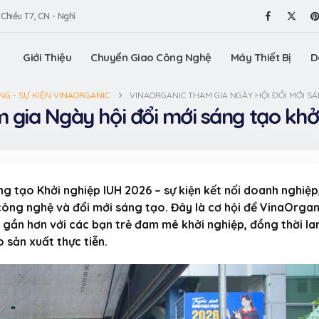
 Chiều T7, CN - Nghỉ
Giới Thiệu
Chuyển Giao Công Nghệ
Máy Thiết Bị
D
G - SỰ KIỆN VINAORGANIC
VINAORGANIC THAM GIA NGÀY HỘI ĐỔI MỚI SÁ
 gia Ngày hội đổi mới sáng tạo khở
 tạo Khởi nghiệp IUH 2026 – sự kiện kết nối doanh nghiệp,
công nghệ và đổi mới sáng tạo. Đây là cơ hội để VinaOrgan
ần hơn với các bạn trẻ đam mê khởi nghiệp, đồng thời la
 sản xuất thực tiễn.
am gia
Máy vê trân châu
VinaOrga
ấn Thương
VinaOrganic, vê trân
Triển lã
.HCM (Bình
châu tròn đều, chất
hiệu Việt
lượng tuyệt hảo
Dương)