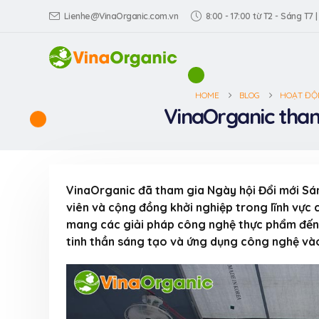
Lienhe@VinaOrganic.com.vn
8:00 - 17:00 từ T2 - Sáng T7 |
HOME
BLOG
HOẠT ĐỘN
VinaOrganic tham
VinaOrganic đã tham gia Ngày hội Đổi mới Sáng
viên và cộng đồng khởi nghiệp trong lĩnh vực 
mang các giải pháp công nghệ thực phẩm đến g
tinh thần sáng tạo và ứng dụng công nghệ vào
VinaOrganic th
Triển lãm Dấu 
hiệu Việt tại TP
Dương)