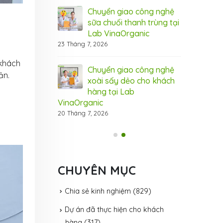
 cầu thị trường
xuất, đáp ứ
Chuyển giao công nghệ
31 Tháng 7, 20
sữa chuối thanh trùng tại
Lab VinaOrganic
ệ hạt điều tẩm
Côn
23 Tháng 7, 2026
ganic – đột phá
vị 
cho thị trường
hươ
 khách
Chuyển giao công nghệ
31 Tháng 7, 20
ản.
xoài sấy dẻo cho khách
hàng tại Lab
VinaOrganic
20 Tháng 7, 2026
CHUYÊN MỤC
Chia sẻ kinh nghiệm
(829)
Dự án đã thực hiện cho khách
hàng
(317)