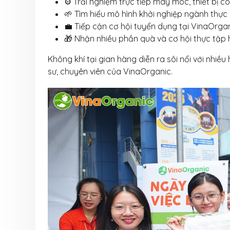
⚙️ Trải nghiệm trực tiếp máy móc, thiết bị
🌱 Tìm hiểu mô hình khởi nghiệp ngành thự
💼 Tiếp cận cơ hội tuyển dụng tại VinaOrga
🎁 Nhận nhiều phần quà và cơ hội thực tập
Không khí tại gian hàng diễn ra sôi nổi với nhiều 
sư, chuyên viên của VinaOrganic.