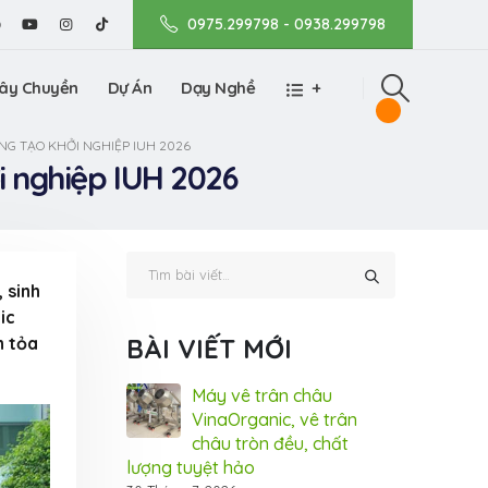
0975.299798 - 0938.299798
ây Chuyền
Dự Án
Dạy Nghề
+
NG TẠO KHỞI NGHIỆP IUH 2026
i nghiệp IUH 2026
 sinh
ic
n tỏa
BÀI VIẾT MỚI
nic tham gia
Máy vê trân châu
Vin
m Dấu ấn Thương
VinaOrganic, vê trân
Tri
 tại TP.HCM (Bình
châu tròn đều, chất
hiệ
lượng tuyệt hảo
Dương)