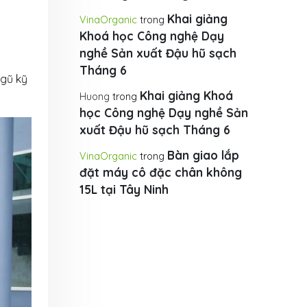
Khai giảng
VinaOrganic
trong
Khoá học Công nghệ Dạy
nghề Sản xuất Đậu hũ sạch
Tháng 6
ngũ kỹ
Khai giảng Khoá
Huong
trong
học Công nghệ Dạy nghề Sản
xuất Đậu hũ sạch Tháng 6
Bàn giao lắp
VinaOrganic
trong
đặt máy cô đặc chân không
15L tại Tây Ninh