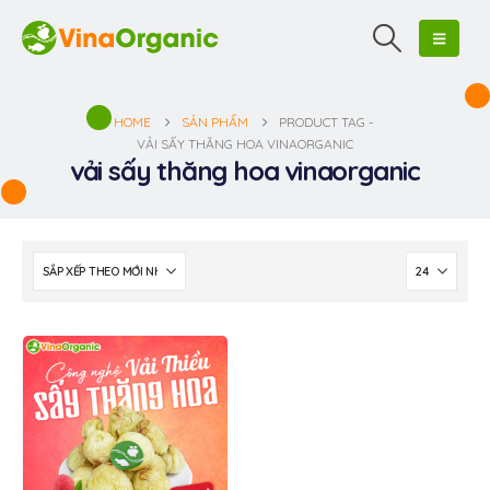
HOME
SẢN PHẨM
PRODUCT TAG -
VẢI SẤY THĂNG HOA VINAORGANIC
vải sấy thăng hoa vinaorganic