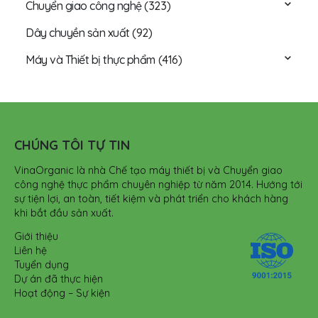
Chuyển giao công nghệ
(323)
Dây chuyền sản xuất
(92)
Máy và Thiết bị thực phẩm
(416)
CHÚNG TÔI TỰ TIN
VinaOrganic là nhà Chế tạo máy thiết bị và Chuyển giao
công nghệ thực phẩm chuyên nghiệp từ năm 2014. Hướng tới
sự tiện lợi, an toàn, tiết kiệm và phát triển cho khách hàng
khi bắt đầu sản xuất.
Giới thiệu
Liên hệ
Tuyển dụng
Dự án đã thực hiện
Hoạt động – Sự kiện