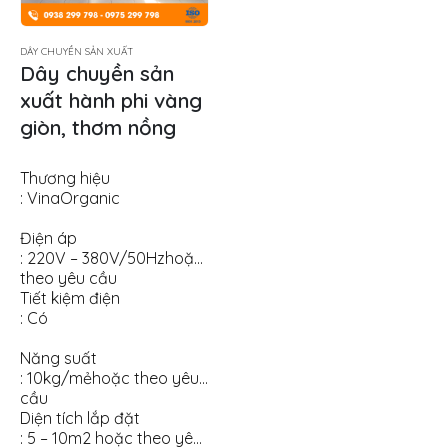
DÂY CHUYỀN SẢN XUẤT
Dây chuyền sản
xuất hành phi vàng
giòn, thơm nồng
Thương hiệu
: VinaOrganic
Điện áp
: 220V – 380V/50Hzhoặc
theo yêu cầu
Tiết kiệm điện
: Có
Năng suất
: 10kg/mẻhoặc theo yêu
cầu
Diện tích lắp đặt
: 5 – 10m2 hoặc theo yêu