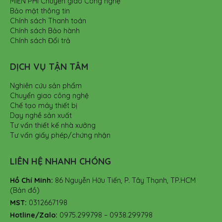
MIỄN PHÍ Chuyển giao Công nghệ
Bảo mật thông tin
Chính sách Thanh toán
Chính sách Bảo hành
Chính sách Đổi trả
DỊCH VỤ TẬN TÂM
Nghiên cứu sản phẩm
Chuyển giao công nghệ
Chế tạo máy thiết bị
Dạy nghề sản xuất
Tư vấn thiết kế nhà xưởng
Tư vấn giấy phép/chứng nhận
LIÊN HỆ NHANH CHÓNG
Hồ Chí Minh:
86 Nguyễn Hữu Tiến, P. Tây Thạnh, TP.HCM
(Bản đồ)
MST:
0312667198
Hotline/Zalo:
0975.299798 – 0938.299798