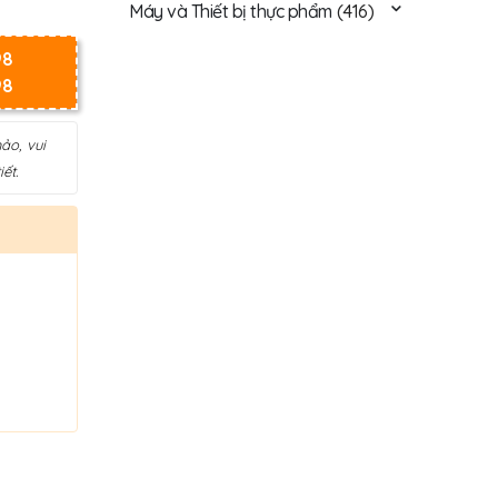
Máy và Thiết bị thực phẩm
(416)
98
98
ảo, vui
ết.