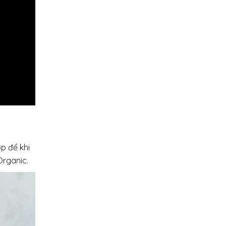
p để khi
rganic.