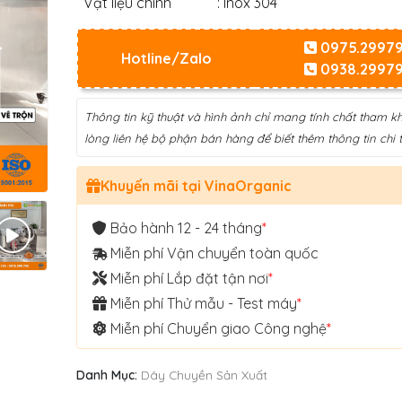
Vật liệu chính
: Inox 304
0975.2997
Hotline/Zalo
0938.2997
Thông tin kỹ thuật và hình ảnh chỉ mang tính chất tham kh
lòng liên hệ bộ phận bán hàng để biết thêm thông tin chi ti
Khuyến mãi tại VinaOrganic
Bảo hành 12 - 24 tháng
*
Miễn phí Vận chuyển toàn quốc
Miễn phí Lắp đặt tận nơi
*
Miễn phí Thử mẫu - Test máy
*
Miễn phí Chuyển giao Công nghệ
*
Danh Mục:
Dây Chuyền Sản Xuất