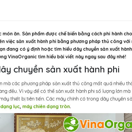
c món ăn. Sản phẩm được chế biến bằng cách phi hành cho
ên việc sản xuất hành phi bằng phương pháp thủ công với
bạn đang có ý định hoặc tìm hiểu dây chuyền sản xuất hành
ùng VinaOrganic tìm hiểu bài viết này ngay sau đây nhé!
dây chuyền sản xuất hành phi
ớn mà các phương pháp sản xuất thủ công mất quá nhiều thờ
ng đều. Vì vậy để có thể sản xuất hành phi số lượng lớn m
áy thiết bị tiên tiến. Các máy chính có trong dây chuyền s
 dạng lục
,
máy chiên dạng tròn
.