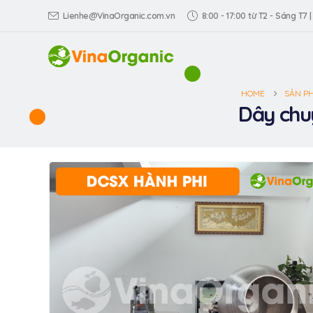
Lienhe@VinaOrganic.com.vn
8:00 - 17:00 từ T2 - Sáng T7 |
HOME
SẢN P
Dây chu