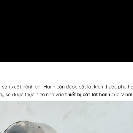
c sản xuất hành phi. Hành cần được cắt lát kích thước phù hợ
 này sẽ được thực hiện nhờ vào
thiết bị cắt lát hành
của VinaO