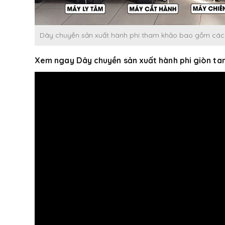
Dây chuyền sản xuất hành phi tham khảo bao gồm các má
Xem ngay Dây chuyền sản xuất hành phi giòn ta