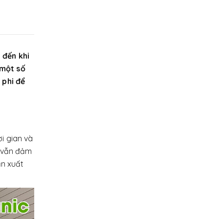
 đến khi
 một số
 phi để
i gian và
à vẫn đảm
ản xuất