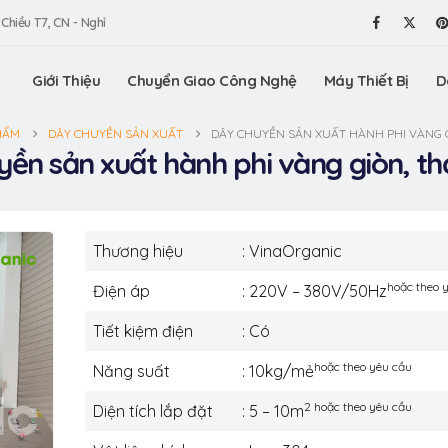
 Chiều T7, CN - Nghỉ
Giới Thiệu
Chuyển Giao Công Nghệ
Máy Thiết Bị
D
HẨM
DÂY CHUYỀN SẢN XUẤT
DÂY CHUYỀN SẢN XUẤT HÀNH PHI VÀNG 
yền sản xuất hành phi vàng giòn, t
Thương hiệu
: VinaOrganic
hoặc theo 
Điện áp
: 220V – 380V/50Hz
Tiết kiệm điện
: Có
hoặc theo yêu cầu
Năng suất
: 10kg/mẻ
2 hoặc theo yêu cầu
Diện tích lắp đặt
: 5 – 10m