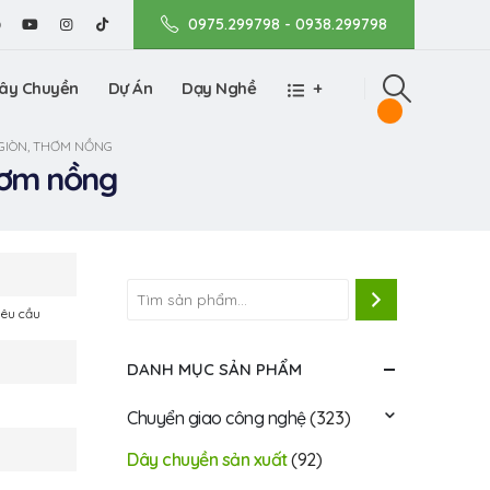
0975.299798 - 0938.299798
ây Chuyền
Dự Án
Dạy Nghề
+
GIÒN, THƠM NỒNG
hơm nồng
yêu cầu
DANH MỤC SẢN PHẨM
Chuyển giao công nghệ
(323)
Dây chuyền sản xuất
(92)