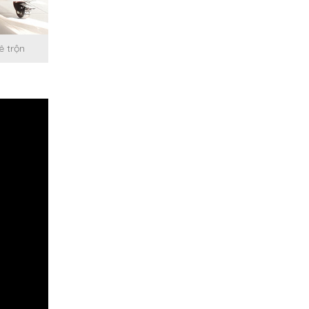
ê trộn