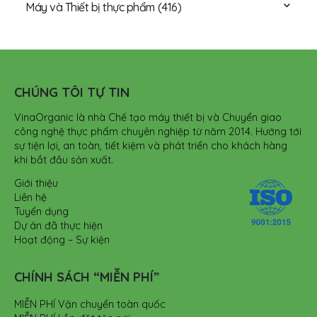
Máy và Thiết bị thực phẩm
(416)
CHÚNG TÔI TỰ TIN
VinaOrganic là nhà Chế tạo máy thiết bị và Chuyển giao
công nghệ thực phẩm chuyên nghiệp từ năm 2014. Hướng tới
sự tiện lợi, an toàn, tiết kiệm và phát triển cho khách hàng
khi bắt đầu sản xuất.
Giới thiệu
Liên hệ
Tuyển dụng
Dự án đã thực hiện
Hoạt động – Sự kiện
CHÍNH SÁCH “MIỄN PHÍ”
MIỄN PHÍ Vận chuyển toàn quốc