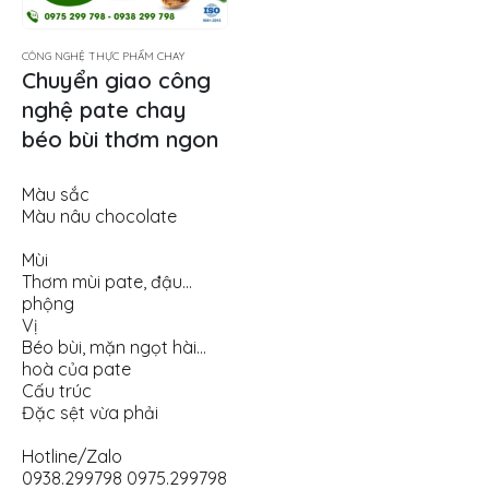
CÔNG NGHỆ THỰC PHẨM CHAY
Chuyển giao công
nghệ pate chay
béo bùi thơm ngon
Màu sắc
Màu nâu chocolate
Mùi
Thơm mùi pate, đậu
phộng
Vị
Béo bùi, mặn ngọt hài
hoà của pate
Cấu trúc
Đặc sệt vừa phải
Hotline/Zalo
0938.299798 0975.299798