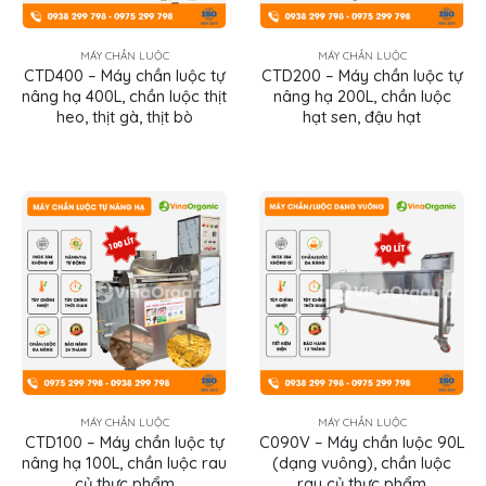
MÁY CHẦN LUỘC
MÁY CHẦN LUỘC
CTD400 – Máy chần luộc tự
CTD200 – Máy chần luộc tự
nâng hạ 400L, chần luộc thịt
nâng hạ 200L, chần luộc
heo, thịt gà, thịt bò
hạt sen, đậu hạt
MÁY CHẦN LUỘC
MÁY CHẦN LUỘC
CTD100 – Máy chần luộc tự
C090V – Máy chần luộc 90L
nâng hạ 100L, chần luộc rau
(dạng vuông), chần luộc
củ thực phẩm
rau củ thực phẩm