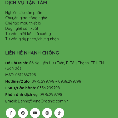
DỊCH VỤ TẬN TÂM
Nghiên cứu sản phẩm
Chuyển giao công nghệ
Chế tạo máy thiết bị
Dạy nghề sản xuất
Tư vấn thiết kế nhà xưởng
Tư vấn giấy phép/chứng nhận
LIÊN HỆ NHANH CHÓNG
Hồ Chí Minh:
86 Nguyễn Hữu Tiến, P. Tây Thạnh, TP.HCM
(Bản đồ)
MST:
0312667198
Hotline/Zalo:
0975.299798 – 0938.299798
CSKH/Bảo hành:
0356.299798
Phản ánh dịch vụ:
0975.299798
Email:
Lienhe@VinaOrganic.com.vn