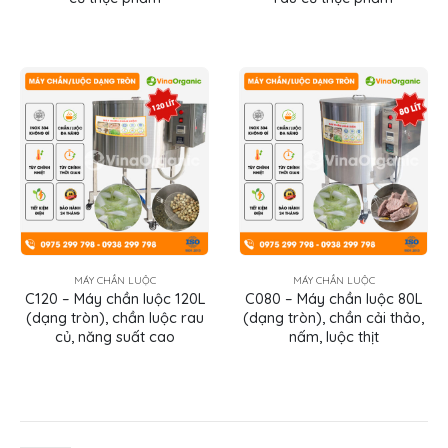
MÁY CHẦN LUỘC
MÁY CHẦN LUỘC
C120 – Máy chần luộc 120L
C080 – Máy chần luộc 80L
(dạng tròn), chần luộc rau
(dạng tròn), chần cải thảo,
củ, năng suất cao
nấm, luộc thịt